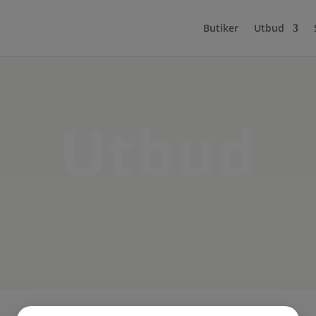
Butiker
Utbud
Utbud