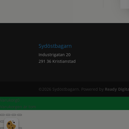
Sydöstbagarn
Industrigatan 20
291 36 Kristianstad
©2026 Sydöstbagarn. Powered by
Ready Digita
Varukorg
0
Varukorgen är tom