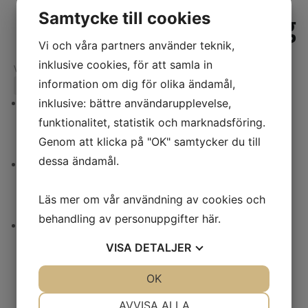
Säsong
Samtycke till cookies
Vi och våra partners använder teknik,
inklusive cookies, för att samla in
Visar alla 3 resultat
information om dig för olika ändamål,
inklusive: bättre användarupplevelse,
funktionalitet, statistik och marknadsföring.
Studenttårta
Genom att klicka på "OK" samtycker du till
Prisintervall:
369
kr
–
499
kr
dessa ändamål.
369 kr
till
Studenttårta med oblat 5-7 bitar
Läs mer om vår användning av cookies och
499 kr
189
kr
behandling av personuppgifter
här
.
Studenttårta Laktosfri
VISA
DETALJER
Prisintervall:
369
kr
–
499
kr
JA
NEJ
OK
JA
NEJ
369 kr
NÖDVÄNDIG
INSTÄLLNINGAR
till
AVVISA ALLA