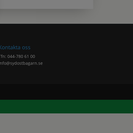
Kontakta oss
Tfn:
044-780 61 00
info@sydostbagarn.se