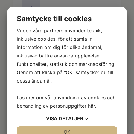
Studenttårta
med
oblat
Samtycke till cookies
5-
LÄGG I VARUKORG
7
Vi och våra partners använder teknik,
bitar
inklusive cookies, för att samla in
mängd
information om dig för olika ändamål,
Näringsvärden
inklusive: bättre användarupplevelse,
Innehållsförteckning
funktionalitet, statistik och marknadsföring.
Genom att klicka på "OK" samtycker du till
Näringsvärde per 100g:
dessa ändamål.
Energi:
1320
kJ
315
kcal
Läs mer om vår användning av cookies och
Fett:
17.1
g
behandling av personuppgifter
här
.
varav
9.7
g
mättat:
VISA
DETALJER
Kolhydrater:
34.9
g
varav
25.2
g
JA
NEJ
OK
JA
NEJ