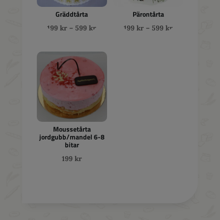
Gräddtårta
Pärontårta
Prisintervall:
Prisintervall:
199
kr
–
599
kr
199
kr
–
599
kr
199 kr
199 kr
till
till
599 kr
599 kr
Moussetårta
jordgubb/mandel 6-8
bitar
199
kr