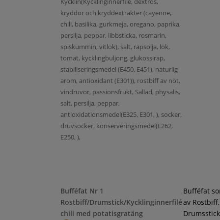
Kycklin(Kycklinginnerfilé, dextros,
kryddor och kryddextrakter (cayenne,
chili, basilika, gurkmeja, oregano, paprika,
persilja, peppar, libbsticka, rosmarin,
spiskummin, vitlök), salt, rapsolja, lök,
tomat, kycklingbuljong, glukossirap,
stabiliseringsmedel (E450, E451), naturlig
arom, antioxidant (E301)), rostbiff av nöt,
vindruvor, passionsfrukt, Sallad, physalis,
salt, persilja, peppar,
antioxidationsmedel(E325, E301, ), socker,
druvsocker, konserveringsmedel(E262,
E250, ),
Bufféfat Nr 1
Bufféfat s
Rostbiff/Drumstick/Kycklinginnerfilé
av Rostbiff,
chili med potatisgratäng
Drumsstick