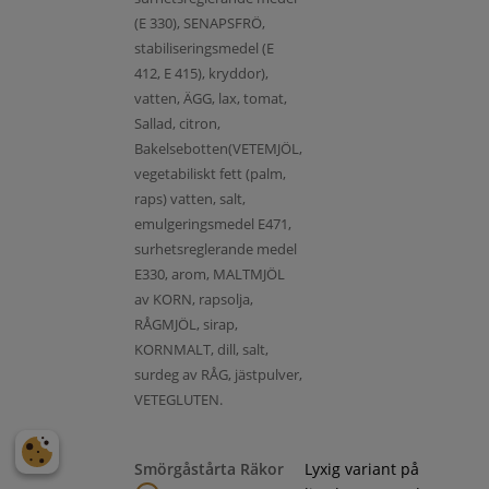
(E 330), SENAPSFRÖ,
stabiliseringsmedel (E
412, E 415), kryddor),
vatten, ÄGG, lax, tomat,
Sallad, citron,
Bakelsebotten(VETEMJÖL,
vegetabiliskt fett (palm,
raps) vatten, salt,
emulgeringsmedel E471,
surhetsreglerande medel
E330, arom, MALTMJÖL
av KORN, rapsolja,
RÅGMJÖL, sirap,
KORNMALT, dill, salt,
surdeg av RÅG, jästpulver,
VETEGLUTEN.
Smörgåstårta Räkor
Lyxig variant på