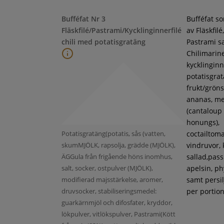
Bufféfat Nr 3
Bufféfat s
Fläskfilé/Pastrami/Kycklinginnerfilé
av Fläskfilé,
chili med potatisgratäng
Pastrami s
Chilimarin
kycklinginne
potatisgra
frukt/gröns
ananas, m
(cantaloup
honungs),
Potatisgratäng(potatis, sås (vatten,
coctailtoma
skumMJÖLK, rapsolja, grädde (MJÖLK),
vindruvor, 
ÄGGula från frigående höns inomhus,
sallad,pass
salt, socker, ostpulver (MJÖLK),
apelsin, ph
modifierad majsstärkelse, aromer,
samt persil
druvsocker, stabiliseringsmedel:
per portion
guarkärnmjöl och difosfater, kryddor,
lökpulver, vitlökspulver, Pastrami(Kött