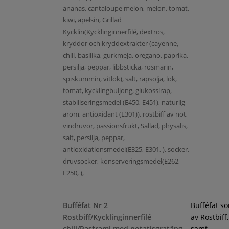
ananas, cantaloupe melon, melon, tomat,
kiwi, apelsin, Grillad
Kycklin(Kycklinginnerfilé, dextros,
kryddor och kryddextrakter (cayenne,
chili, basilika, gurkmeja, oregano, paprika,
persilja, peppar, libbsticka, rosmarin,
spiskummin, vitlök), salt, rapsolja, lök,
tomat, kycklingbuljong, glukossirap,
stabiliseringsmedel (E450, E451), naturlig
arom, antioxidant (E301)), rostbiff av nöt,
vindruvor, passionsfrukt, Sallad, physalis,
salt, persilja, peppar,
antioxidationsmedel(E325, E301, ), socker,
druvsocker, konserveringsmedel(E262,
E250, ),
Bufféfat Nr 2
Bufféfat s
Rostbiff/Kycklinginnerfilé
av Rostbiff
chili/Pastrami med potatisgratäng
samt