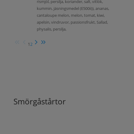
rismjöl, persilja, koriander, salt, vitlök,
kummin, jäsningsmedel (E500ii)), ananas,
cantaloupe melon, melon, tomat, kiwi,
apelsin, vindruvor, passionsfrukt, Sallad,
physalis, persilja,
1
2
Smörgåstårtor