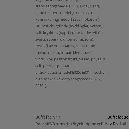
stabiliseringsmedel (E451, E450, E407),
antioxidationsmedel (E301, E331),
konserveringsmedel (E250), rökarom),
Drumsticks grillade (Kycklinglår, vatten,
salt, kryddor, (paprika, koriander, vitlök,
svartpeppar), lök, tomat, rapsolja),
rostbiff av nöt, ananas, cantaloupe
melon, melon, tomat, kiwi, apelsin,
vindruvor, passionsfrukt, Sallad, physalis,
salt, persilja, peppar,
antioxidationsmedel(E325, E301, ), socker,
druvsocker, konserveringsmedel(E262,
E250, ),
Bufféfat Nr 1
Bufféfat s
Rostbiff/Drumstick/Kycklinginnerfilé
av Rostbiff,