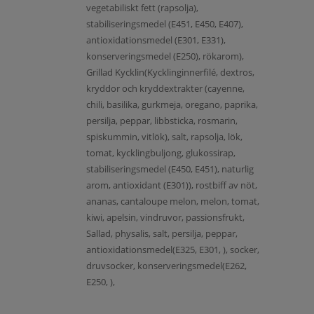
vegetabiliskt fett (rapsolja),
stabiliseringsmedel (E451, E450, E407),
antioxidationsmedel (E301, E331),
konserveringsmedel (E250), rökarom),
Grillad Kycklin(Kycklinginnerfilé, dextros,
kryddor och kryddextrakter (cayenne,
chili, basilika, gurkmeja, oregano, paprika,
persilja, peppar, libbsticka, rosmarin,
spiskummin, vitlök), salt, rapsolja, lök,
tomat, kycklingbuljong, glukossirap,
stabiliseringsmedel (E450, E451), naturlig
arom, antioxidant (E301)), rostbiff av nöt,
ananas, cantaloupe melon, melon, tomat,
kiwi, apelsin, vindruvor, passionsfrukt,
Sallad, physalis, salt, persilja, peppar,
antioxidationsmedel(E325, E301, ), socker,
druvsocker, konserveringsmedel(E262,
E250, ),