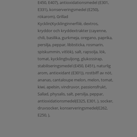
E450, E407), antioxidationsmedel (E301,
E331), konserveringsmedel (E250),
rökarom), Grillad
Kycklin(Kycklinginnerfilé, dextros,
kryddor och kryddextrakter (cayenne,
chili, basilika, gurkmeja, oregano, paprika,
persilja, peppar, libbsticka, rosmarin,
spiskummin, vitlök), salt, rapsolja, lök,
tomat, kycklingbuljong, glukossirap,
stabiliseringsmedel (E450, E451), naturlig
arom, antioxidant (E301)), rostbiff av nöt,
ananas, cantaloupe melon, melon, tomat,
kiwi, apelsin, vindruvor, passionsfrukt,
Sallad, physalis, salt, persilja, peppar,
antioxidationsmedel(E325, E301, ), socker,
druvsocker, konserveringsmedel(E262,
E250, ),