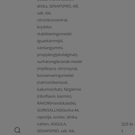
ättika, SENAPSFRÖ, dill,
salt, lök,
citronkoncentrat,
kryddor,
stabiliseringsmedel
(guarkärnmjöl,
xantangummi,
propylenglykolalginat),
surhetsreglerande medel
(mjölksyra, citronsyra),
konserveringsmedel
(natriumbensoat,
kaliumsorbat), färgämne
(riboflavin, karmin),
RÄKOR(Handskalade),
GURKSALLAD(Gurka 44,
rapsolja, socker, ättika,
vatten, ÄGGULA,
329
kr
-
SENAPSFRÖ, salt, lök,
1