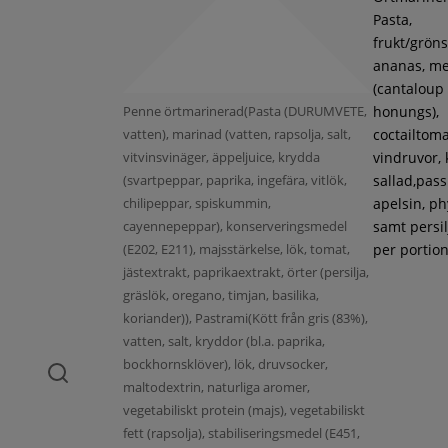
Pasta,
frukt/gröns
ananas, m
(cantaloup
Penne örtmarinerad(Pasta (DURUMVETE,
honungs),
vatten), marinad (vatten, rapsolja, salt,
coctailtoma
vitvinsvinäger, äppeljuice, krydda
vindruvor, 
(svartpeppar, paprika, ingefära, vitlök,
sallad,pass
chilipeppar, spiskummin,
apelsin, ph
cayennepeppar), konserveringsmedel
samt persil
(E202, E211), majsstärkelse, lök, tomat,
per portion
jästextrakt, paprikaextrakt, örter (persilja,
gräslök, oregano, timjan, basilika,
koriander)), Pastrami(Kött från gris (83%),
vatten, salt, kryddor (bl.a. paprika,
bockhornsklöver), lök, druvsocker,
maltodextrin, naturliga aromer,
vegetabiliskt protein (majs), vegetabiliskt
fett (rapsolja), stabiliseringsmedel (E451,