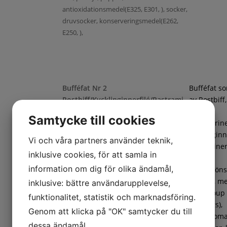
antioxidationsmedel(E325, E301, ), socker,
druvsocker, konserveringsmedel(E262,
E250, ),
Bufféfat Nr 2
Bufféfat s
Rostbiff/Kycklinginnerfilé/Pastrami
av Rostbiff
chili med Örtmarinerad Pasta
samt
Samtycke till cookies
Chilimarin
kycklinginne
Vi och våra partners använder teknik,
Örtmarine
inklusive cookies, för att samla in
pasta,
information om dig för olika ändamål,
frukt/gröns
ananas, m
inklusive: bättre användarupplevelse,
(cantaloup
funktionalitet, statistik och marknadsföring.
Penne örtmarinerad(Pasta (DURUMVETE,
honungs),
Genom att klicka på "OK" samtycker du till
vatten), marinad (vatten, rapsolja, salt,
coctailtoma
dessa ändamål.