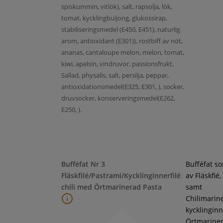
spiskummin, vitlök), salt, rapsolja, lök,
tomat, kycklingbuljong, glukossirap,
stabiliseringsmedel (E450, E451), naturlig
arom, antioxidant (E301)), rostbiff av nöt,
ananas, cantaloupe melon, melon, tomat,
kiwi, apelsin, vindruvor, passionsfrukt,
Sallad, physalis, salt, persilja, peppar,
antioxidationsmedel(E325, E301, ), socker,
druvsocker, konserveringsmedel(E262,
E250, ).
Bufféfat Nr 3
Bufféfat s
Fläskfilé/Pastrami/Kycklinginnerfilé
av Fläskfié
chili med Örtmarinerad Pasta
samt
Chilimarin
kycklinginne
Örtmarine