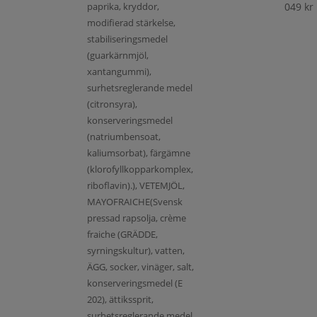
paprika, kryddor,
049
kr
modifierad stärkelse,
stabiliseringsmedel
(guarkärnmjöl,
xantangummi),
surhetsreglerande medel
(citronsyra),
konserveringsmedel
(natriumbensoat,
kaliumsorbat), färgämne
(klorofyllkopparkomplex,
riboflavin).), VETEMJÖL,
MAYOFRAICHE(Svensk
pressad rapsolja, crème
fraiche (GRÄDDE,
syrningskultur), vatten,
ÄGG, socker, vinäger, salt,
konserveringsmedel (E
202), ättikssprit,
surhetsreglerande medel