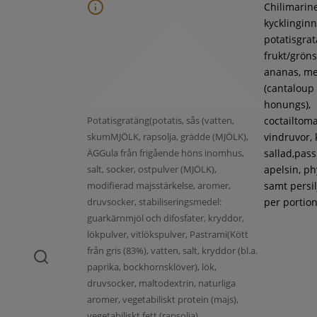
Chilimarin
kycklinginne
potatisgra
frukt/gröns
ananas, m
(cantaloup
honungs),
Potatisgratäng(potatis, sås (vatten,
coctailtoma
skumMJÖLK, rapsolja, grädde (MJÖLK),
vindruvor, 
ÄGGula från frigående höns inomhus,
sallad,pass
salt, socker, ostpulver (MJÖLK),
apelsin, ph
modifierad majsstärkelse, aromer,
samt persil
druvsocker, stabiliseringsmedel:
per portion
guarkärnmjöl och difosfater, kryddor,
lökpulver, vitlökspulver, Pastrami(Kött
från gris (83%), vatten, salt, kryddor (bl.a.
paprika, bockhornsklöver), lök,
druvsocker, maltodextrin, naturliga
aromer, vegetabiliskt protein (majs),
vegetabiliskt fett (rapsolja),