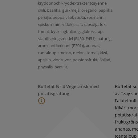
kryddor och kryddextrakter (cayenne,
chili, basilika, gurkmeja, oregano, paprika,
persilja, peppar, libbsticka, rosmarin,
spiskummin, vitlök), salt, rapsolja, lök,
tomat, kycklingbuljong, glukossirap,
stabiliseringsmedel (E450, E451), naturlig
arom, antioxidant (E301)), ananas,
cantaloupe melon, melon, tomat, kiwi,
apelsin, vindruvor, passionsfrukt, Sallad,
physalis, persilja,
Bufféfat Nr 4 Vegetarisk med
Bufféfat s
potatisgratäng
av Tzay spe
Falafelbull
Kikärt moro
potatisgra
frukt/gröns
ananas, m
(cantaloup