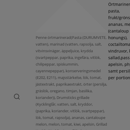
Örtmarine
pasta,
frukt/gröns
ananas, m
(cantaloup
Penne örtmarinerad(Pasta (DURUMVETE,
honungs),
vatten), marinad (vatten, rapsolja, salt,
coctailtoma
vitvinsvinäger, äppeljuice, krydda
vindruvor, 
(svartpeppar, paprika, ingefära, vitlök,
sallad,pass
chilipeppar, spiskummin,
apelsin, ph
cayennepeppar), konserveringsmedel
samt persil
(E202, E211), majsstärkelse, lök, tomat,
per portion
jästextrakt, paprikaextrakt, örter (persilja,
gräslök, oregano, timjan, basilika,
koriander)), Drumsticks grillade
(Kycklinglår, vatten, salt, kryddor,
(paprika, koriander, vitlök, svartpeppar),
lök, tomat, rapsolja), ananas, cantaloupe
melon, melon, tomat, kiwi, apelsin, Grillad