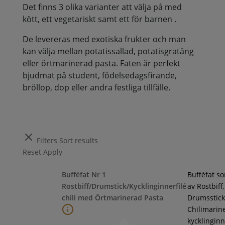
Det finns 3 olika varianter att välja på med
kött, ett vegetariskt samt ett för barnen .
De levereras med exotiska frukter och man
kan välja mellan potatissallad, potatisgratäng
eller örtmarinerad pasta. Faten är perfekt
bjudmat på student, födelsedagsfirande,
bröllop, dop eller andra festliga tillfälle.
Filters
Sort results
Reset
Apply
Bufféfat Nr 1
Bufféfat s
Rostbiff/Drumstick/Kycklinginnerfilé
av Rostbiff,
chili med Örtmarinerad Pasta
Drumsstick
Chilimarin
kycklinginne