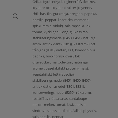
Grillad Kycklin(Kycklinginnerfilé, dextros,
kryddor och kryddextrakter (cayenne,
chili, basilika, gurkmeja, oregano, paprika,
persilja, peppar, libbsticka, rosmarin,
spiskummin, vitlök), salt, rapsolja, lök,
tomat, kycklingbuljong, glukossirap,
stabiliseringsmedel (E450, E451), naturlig
arom, antioxidant (E301)), Pastrami(Kött
från gris (83%), vatten, salt, kryddor (bl.a.
paprika, bockhornsklöver), lök,
druvsocker, maltodextrin, naturliga
aromer, vegetabiliskt protein (majs),
vegetabiliskt fett (rapsolja),
stabiliseringsmedel (E451, E450, E407),
antioxidationsmedel (E301, E331),
konserveringsmedel (E250), rökarom),
rostbiff av nöt, ananas, cantaloupe
melon, melon, tomat, kiwi, apelsin,
vindruvor, passionsfrukt, Sallad, physalis,
salt, persilja, peppar,