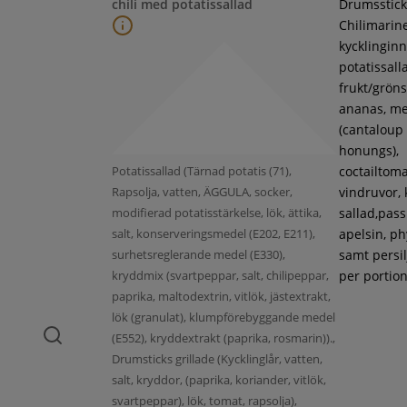
chili med potatissallad
Drumsstick
Chilimarin
kycklinginne
potatissall
frukt/gröns
ananas, m
(cantaloup
honungs),
Potatissallad (Tärnad potatis (71),
coctailtoma
Rapsolja, vatten, ÄGGULA, socker,
vindruvor, 
modifierad potatisstärkelse, lök, ättika,
sallad,pass
salt, konserveringsmedel (E202, E211),
apelsin, ph
surhetsreglerande medel (E330),
samt persil
kryddmix (svartpeppar, salt, chilipeppar,
per portion
paprika, maltodextrin, vitlök, jästextrakt,
lök (granulat), klumpförebyggande medel
(E552), kryddextrakt (paprika, rosmarin)).,
Drumsticks grillade (Kycklinglår, vatten,
salt, kryddor, (paprika, koriander, vitlök,
svartpeppar), lök, tomat, rapsolja),