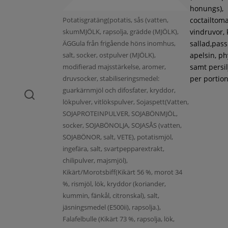
honungs),
Potatisgratäng(potatis, sås (vatten,
coctailtoma
skumMJÖLK, rapsolja, grädde (MJÖLK),
vindruvor, 
ÄGGula från frigående höns inomhus,
sallad,pass
salt, socker, ostpulver (MJÖLK),
apelsin, ph
modifierad majsstärkelse, aromer,
samt persil
druvsocker, stabiliseringsmedel:
per portion
guarkärnmjöl och difosfater, kryddor,
lökpulver, vitlökspulver, Sojaspett(Vatten,
SOJAPROTEINPULVER, SOJABÖNMJÖL,
socker, SOJABÖNOLJA, SOJASÅS (vatten,
SOJABÖNOR, salt, VETE), potatismjöl,
ingefära, salt, svartpepparextrakt,
chilipulver, majsmjöl),
Kikärt/Morotsbiff(Kikärt 56 %, morot 34
%, rismjöl, lök, kryddor (koriander,
kummin, fänkål, citronskal), salt,
jäsningsmedel (E500ii), rapsolja.),
Falafelbulle (Kikärt 73 %, rapsolja, lök,