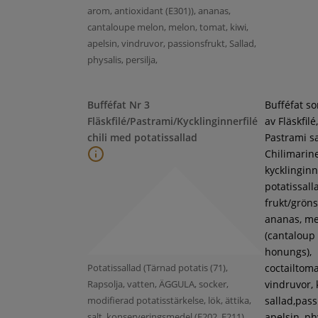
arom, antioxidant (E301)), ananas,
cantaloupe melon, melon, tomat, kiwi,
apelsin, vindruvor, passionsfrukt, Sallad,
physalis, persilja,
Bufféfat Nr 3
Bufféfat s
Fläskfilé/Pastrami/Kycklinginnerfilé
av Fläskfilé,
chili med potatissallad
Pastrami s
Chilimarin
kycklinginne
potatissall
frukt/gröns
ananas, m
(cantaloup
honungs),
Potatissallad (Tärnad potatis (71),
coctailtoma
Rapsolja, vatten, ÄGGULA, socker,
vindruvor, 
modifierad potatisstärkelse, lök, ättika,
sallad,pass
salt, konserveringsmedel (E202, E211),
apelsin, ph