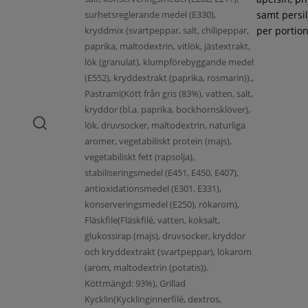
surhetsreglerande medel (E330),
samt persil
kryddmix (svartpeppar, salt, chilipeppar,
per portion
paprika, maltodextrin, vitlök, jästextrakt,
lök (granulat), klumpförebyggande medel
(E552), kryddextrakt (paprika, rosmarin)).,
Pastrami(Kött från gris (83%), vatten, salt,
kryddor (bl.a. paprika, bockhornsklöver),
lök, druvsocker, maltodextrin, naturliga
aromer, vegetabiliskt protein (majs),
vegetabiliskt fett (rapsolja),
stabiliseringsmedel (E451, E450, E407),
antioxidationsmedel (E301, E331),
konserveringsmedel (E250), rökarom),
Fläskfile(Fläskfilé, vatten, koksalt,
glukossirap (majs), druvsocker, kryddor
och kryddextrakt (svartpeppar), lökarom
(arom, maltodextrin (potatis)).
Köttmängd: 93%), Grillad
Kycklin(Kycklinginnerfilé, dextros,