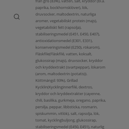
från gris (83%), vatten, salt, kryddor (bl.a.
paprika, bockhornsklöver), lök,
druvsocker, maltodextrin, naturliga
aromer, vegetabiliskt protein (majs),
vegetabiliskt fett (rapsolja),
stabiliseringsmedel (E451, E450, E407),
antioxidationsmedel (E301, E331),
konserveringsmedel (E250), rökarom),
Fläskfile(Fläskfilé, vatten, koksalt,
glukossirap (majs), druvsocker, kryddor
och kryddextrakt (svartpeppar), lökarom
(arom, maltodextrin (potatis)).
Köttmängd: 93%), Grillad
Kycklin(Kycklinginnerfilé, dextros,
kryddor och kryddextrakter (cayenne,
chili, basilika, gurkmeja, oregano, paprika,
persilja, peppar, libbsticka, rosmarin,
spiskummin, vitlök), salt, rapsolja, lök,
tomat, kycklingbuljong, glukossirap,
stabiliseringsmedel (E450, E451), naturlig