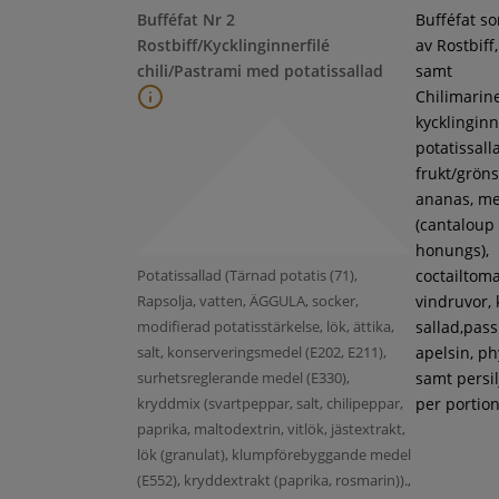
Bufféfat Nr 2
Bufféfat s
Rostbiff/Kycklinginnerfilé
av Rostbiff
chili/Pastrami med potatissallad
samt
Chilimarin
kycklinginne
potatissall
frukt/gröns
ananas, m
(cantaloup
honungs),
Potatissallad (Tärnad potatis (71),
coctailtoma
Rapsolja, vatten, ÄGGULA, socker,
vindruvor, 
modifierad potatisstärkelse, lök, ättika,
sallad,pass
salt, konserveringsmedel (E202, E211),
apelsin, ph
surhetsreglerande medel (E330),
samt persil
kryddmix (svartpeppar, salt, chilipeppar,
per portion
paprika, maltodextrin, vitlök, jästextrakt,
lök (granulat), klumpförebyggande medel
(E552), kryddextrakt (paprika, rosmarin)).,