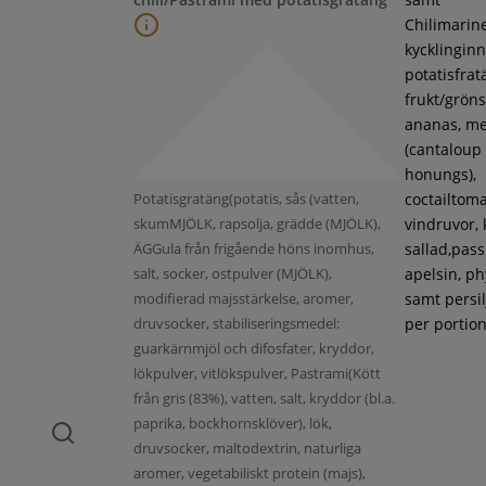
Chilimarin
kycklinginne
potatisfrat
frukt/gröns
ananas, m
(cantaloup
honungs),
Potatisgratäng(potatis, sås (vatten,
coctailtoma
skumMJÖLK, rapsolja, grädde (MJÖLK),
vindruvor, 
ÄGGula från frigående höns inomhus,
sallad,pass
salt, socker, ostpulver (MJÖLK),
apelsin, ph
modifierad majsstärkelse, aromer,
samt persil
druvsocker, stabiliseringsmedel:
per portion
guarkärnmjöl och difosfater, kryddor,
lökpulver, vitlökspulver, Pastrami(Kött
från gris (83%), vatten, salt, kryddor (bl.a.
paprika, bockhornsklöver), lök,
druvsocker, maltodextrin, naturliga
aromer, vegetabiliskt protein (majs),