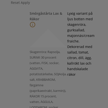
Reset
Apply
Smörgåstårta Lax &
Lyxig variant på
Räkor
ljus botten med
skagenröra,
gurksallad,
majonnäs/cream
fraiche.
Dekorerad med
Skagenröra: Rapsolja,
sallad, tomat,
SURIMI 30 procent
citron, dill, ägg,
(vatten, FISK, socker,
kallrökt lax och
ÄGGVITA,
handskalade
potatisstärkelse, SOJAolja,
räkor
salt, KRABBAROM,
färgämne
(paprikaextrakt, karmin)),
RÄKOR 15 procent,
vatten, ÄGGULA,
LODDAROM, socker,