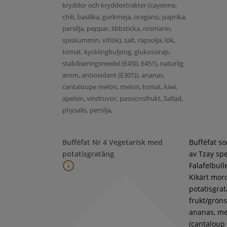
kryddor och kryddextrakter (cayenne,
chili, basilika, gurkmeja, oregano, paprika,
persilja, peppar, libbsticka, rosmarin,
spiskummin, vitlök), salt, rapsolja, lök,
tomat, kycklingbuljong, glukossirap,
stabiliseringsmedel (E450, E451), naturlig
arom, antioxidant (E301)), ananas,
cantaloupe melon, melon, tomat, kiwi,
apelsin, vindruvor, passionsfrukt, Sallad,
physalis, persilja,
Bufféfat Nr 4 Vegetarisk med
Bufféfat s
potatisgratäng
av Tzay spe
Falafelbull
Kikärt moro
potatisgra
frukt/gröns
ananas, m
(cantaloup