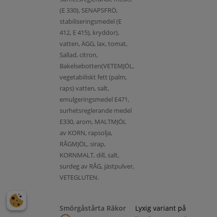
(E 330), SENAPSFRÖ,
stabiliseringsmedel (E
412, E 415), kryddor),
vatten, ÄGG, lax, tomat,
Sallad, citron,
Bakelsebotten(VETEMJÖL,
vegetabiliskt fett (palm,
raps) vatten, salt,
emulgeringsmedel E471,
surhetsreglerande medel
E330, arom, MALTMJÖL
av KORN, rapsolja,
RÅGMJÖL, sirap,
KORNMALT, dill, salt,
surdeg av RÅG, jästpulver,
VETEGLUTEN.
Smörgåstårta Räkor
Lyxig variant på