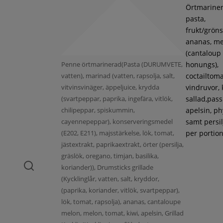
Örtmarine
pasta,
frukt/gröns
ananas, m
(cantaloup
Penne örtmarinerad(Pasta (DURUMVETE,
honungs),
vatten), marinad (vatten, rapsolja, salt,
coctailtoma
vitvinsvinäger, äppeljuice, krydda
vindruvor, 
(svartpeppar, paprika, ingefära, vitlök,
sallad,pass
chilipeppar, spiskummin,
apelsin, ph
cayennepeppar), konserveringsmedel
samt persil
(E202, E211), majsstärkelse, lök, tomat,
per portion
jästextrakt, paprikaextrakt, örter (persilja,
gräslök, oregano, timjan, basilika,
koriander)), Drumsticks grillade
(Kycklinglår, vatten, salt, kryddor,
(paprika, koriander, vitlök, svartpeppar),
lök, tomat, rapsolja), ananas, cantaloupe
melon, melon, tomat, kiwi, apelsin, Grillad