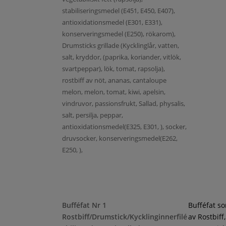
stabiliseringsmedel (E451, E450, E407),
antioxidationsmedel (E301, E331),
konserveringsmedel (E250), rökarom),
Drumsticks grillade (Kycklinglår, vatten,
salt, kryddor, (paprika, koriander, vitlök,
svartpeppar), lök, tomat, rapsolja),
rostbiff av nöt, ananas, cantaloupe
melon, melon, tomat, kiwi, apelsin,
vindruvor, passionsfrukt, Sallad, physalis,
salt, persilja, peppar,
antioxidationsmedel(E325, E301, ), socker,
druvsocker, konserveringsmedel(E262,
E250, ),
Bufféfat Nr 1
Bufféfat s
Rostbiff/Drumstick/Kycklinginnerfilé
av Rostbiff,