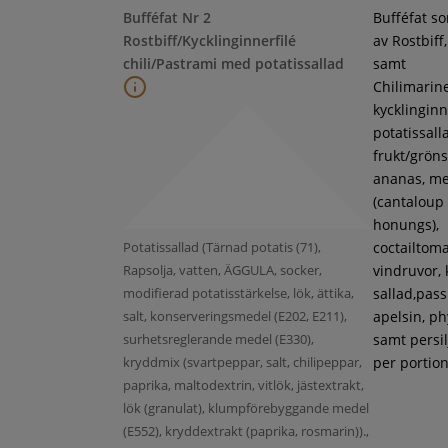
Bufféfat Nr 2
Bufféfat s
Rostbiff/Kycklinginnerfilé
av Rostbiff
chili/Pastrami med potatissallad
samt
Chilimarin
kycklinginne
potatissall
frukt/gröns
ananas, m
(cantaloup
honungs),
Potatissallad (Tärnad potatis (71),
coctailtoma
Rapsolja, vatten, ÄGGULA, socker,
vindruvor, 
modifierad potatisstärkelse, lök, ättika,
sallad,pass
salt, konserveringsmedel (E202, E211),
apelsin, ph
surhetsreglerande medel (E330),
samt persil
kryddmix (svartpeppar, salt, chilipeppar,
per portion
paprika, maltodextrin, vitlök, jästextrakt,
lök (granulat), klumpförebyggande medel
(E552), kryddextrakt (paprika, rosmarin)).,