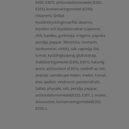
E450, E407), antioxidationsmedel (E301,
E331), konserveringsmedel (E250),
rökarom), Grillad
Kycklin(Kycklinginnerfilé, dextros,
kryddor och kryddextrakter (cayenne,
chili, basilika, gurkmeja, oregano, paprika,
persilja, peppar, libbsticka, rosmarin,
spiskummin, vitlök), salt, rapsolja, lök,
tomat, kycklingbuljong, glukossirap,
stabiliseringsmedel (E450, E451), naturlig
arom, antioxidant (E301)), rostbiff av nöt,
ananas, cantaloupe melon, melon, tomat,
kiwi, apelsin, vindruvor, passionsfrukt,
Sallad, physalis, salt, persilja, peppar,
antioxidationsmedel(E325, E301, ), socker,
druvsocker, konserveringsmedel(E262,
E250, ),