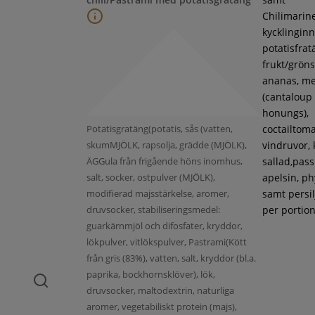
Chilimarin
kycklinginne
potatisfrat
frukt/gröns
ananas, m
(cantaloup
honungs),
Potatisgratäng(potatis, sås (vatten,
coctailtoma
skumMJÖLK, rapsolja, grädde (MJÖLK),
vindruvor, 
ÄGGula från frigående höns inomhus,
sallad,pass
salt, socker, ostpulver (MJÖLK),
apelsin, ph
modifierad majsstärkelse, aromer,
samt persil
druvsocker, stabiliseringsmedel:
per portion
guarkärnmjöl och difosfater, kryddor,
lökpulver, vitlökspulver, Pastrami(Kött
från gris (83%), vatten, salt, kryddor (bl.a.
paprika, bockhornsklöver), lök,
druvsocker, maltodextrin, naturliga
aromer, vegetabiliskt protein (majs),