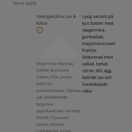
Reset
Apply
Smörgåstårta Lax &
Lyxig variant på
Räkor
ljus botten med
skagenröra,
gurksallad,
majonnäs/cream
fraiche.
Dekorerad med
Skagenröra: Rapsolja,
sallad, tomat,
SURIMI 30 procent
citron, dill, ägg,
(vatten, FISK, socker,
kallrökt lax och
ÄGGVITA,
handskalade
potatisstärkelse, SOJAolja,
räkor
salt, KRABBAROM,
färgämne
(paprikaextrakt, karmin)),
RÄKOR 15 procent,
vatten, ÄGGULA,
LODDAROM, socker,