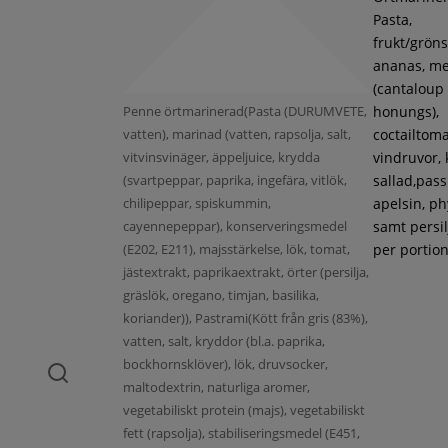
Pasta,
frukt/gröns
ananas, m
(cantaloup
Penne örtmarinerad(Pasta (DURUMVETE,
honungs),
vatten), marinad (vatten, rapsolja, salt,
coctailtoma
vitvinsvinäger, äppeljuice, krydda
vindruvor, 
(svartpeppar, paprika, ingefära, vitlök,
sallad,pass
chilipeppar, spiskummin,
apelsin, ph
cayennepeppar), konserveringsmedel
samt persil
(E202, E211), majsstärkelse, lök, tomat,
per portion
jästextrakt, paprikaextrakt, örter (persilja,
gräslök, oregano, timjan, basilika,
koriander)), Pastrami(Kött från gris (83%),
vatten, salt, kryddor (bl.a. paprika,
bockhornsklöver), lök, druvsocker,
maltodextrin, naturliga aromer,
vegetabiliskt protein (majs), vegetabiliskt
fett (rapsolja), stabiliseringsmedel (E451,