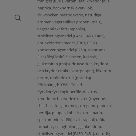
från gris (83%), vatten, salt, kryddor (bl.a.
paprika, bockhornsklöver), lök,
druvsocker, maltodextrin, naturliga
aromer, vegetabiliskt protein (majs),
vegetabiliskt fett (rapsolja),
stabiliseringsmedel (E451, E450, E407),
antioxidationsmedel (E301, E331),
konserveringsmedel (E250), rökarom),
Fläskfile(Fläskfilé, vatten, koksalt,
glukossirap (majs), druvsocker, kryddor
och kryddextrakt (svartpeppar), lökarom
(arom, maltodextrin (potatis)).
Köttmängd: 93%), Grillad
Kycklin(Kycklinginnerfilé, dextros,
kryddor och kryddextrakter (cayenne,
chili, basilika, gurkmeja, oregano, paprika,
persilja, peppar, libbsticka, rosmarin,
spiskummin, vitlök), salt, rapsolja, lök,
tomat, kycklingbuljong, glukossirap,
stabiliseringsmedel (E450, E451), naturlig