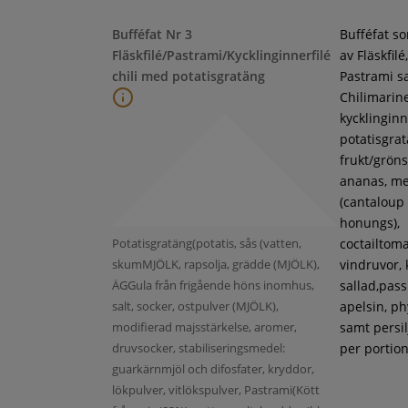
Bufféfat Nr 3
Bufféfat s
Fläskfilé/Pastrami/Kycklinginnerfilé
av Fläskfilé,
chili med potatisgratäng
Pastrami s
Chilimarin
kycklinginne
potatisgra
frukt/gröns
ananas, m
(cantaloup
honungs),
Potatisgratäng(potatis, sås (vatten,
coctailtoma
skumMJÖLK, rapsolja, grädde (MJÖLK),
vindruvor, 
ÄGGula från frigående höns inomhus,
sallad,pass
salt, socker, ostpulver (MJÖLK),
apelsin, ph
modifierad majsstärkelse, aromer,
samt persil
druvsocker, stabiliseringsmedel:
per portion
guarkärnmjöl och difosfater, kryddor,
lökpulver, vitlökspulver, Pastrami(Kött