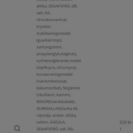
ättika, SENAPSFRÖ, dill,
salt, lök,
citronkoncentrat,
kryddor,
stabiliseringsmedel
(guarkärnmjöl,
xantangummi,
propylenglykolalginat),
surhetsreglerande medel
(mjölksyra, citronsyra),
konserveringsmedel
(natriumbensoat,
kaliumsorbat), färgämne
(riboflavin, karmin),
RÄKOR(Handskalade),
GURKSALLAD(Gurka 44,
rapsolja, socker, ättika,
vatten, ÄGGULA,
329
kr
-
SENAPSFRÖ, salt, lök,
1