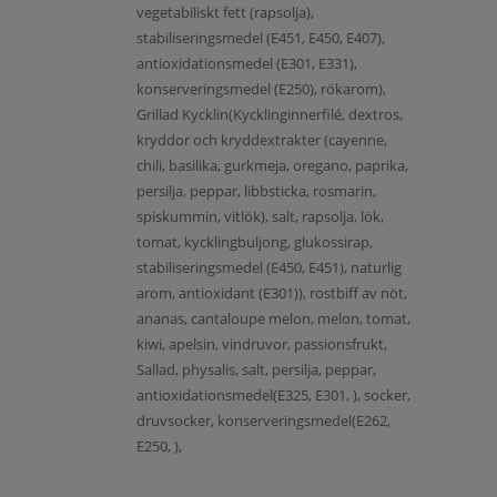
vegetabiliskt fett (rapsolja),
stabiliseringsmedel (E451, E450, E407),
antioxidationsmedel (E301, E331),
konserveringsmedel (E250), rökarom),
Grillad Kycklin(Kycklinginnerfilé, dextros,
kryddor och kryddextrakter (cayenne,
chili, basilika, gurkmeja, oregano, paprika,
persilja, peppar, libbsticka, rosmarin,
spiskummin, vitlök), salt, rapsolja, lök,
tomat, kycklingbuljong, glukossirap,
stabiliseringsmedel (E450, E451), naturlig
arom, antioxidant (E301)), rostbiff av nöt,
ananas, cantaloupe melon, melon, tomat,
kiwi, apelsin, vindruvor, passionsfrukt,
Sallad, physalis, salt, persilja, peppar,
antioxidationsmedel(E325, E301, ), socker,
druvsocker, konserveringsmedel(E262,
E250, ),