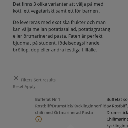
Det finns 3 olika varianter att välja på med
kött, ett vegetariskt samt ett för barnen .
De levereras med exotiska frukter och man
kan välja mellan potatissallad, potatisgratäng
eller örtmarinerad pasta. Faten är perfekt
bjudmat på student, födelsedagsfirande,
bröllop, dop eller andra festliga tillfälle.
Filters
Sort results
Reset
Apply
Bufféfat Nr 1
Bufféfat s
Rostbiff/Drumstick/Kycklinginnerfilé
av Rostbiff,
chili med Örtmarinerad Pasta
Drumsstick
Chilimarin
kycklinginne