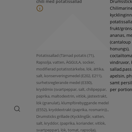
chili med potatissallad
Drumsstick
Chilimarin
kycklinginne
potatissall
frukt/gröns
ananas, m
(cantaloup
honungs),
Potatissallad (Tärnad potatis (71),
coctailtoma
Rapsolja, vatten, ÄGGULA, socker,
vindruvor, 
modifierad potatisstärkelse, lök, ättika,
sallad,pass
salt, konserveringsmedel (E202, E211),
apelsin, ph
surhetsreglerande medel (E330),
samt persil
kryddmix (svartpeppar, salt, chilipeppar,
per portion
paprika, maltodextrin, vitlök, jästextrakt,
lök (granulat), klumpförebyggande medel
(E552), kryddextrakt (paprika, rosmarin)).,
Drumsticks grillade (Kycklinglår, vatten,
salt, kryddor, (paprika, koriander, vitlök,
svartpeppar), lök, tomat, rapsolja),