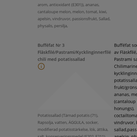
arom, antioxidant (E301)), ananas,
cantaloupe melon, melon, tomat, kiwi,
apelsin, vindruvor, passionsfrukt, Sallad,
physalis, persilja,
Bufféfat Nr 3
Bufféfat s
Fläskfilé/Pastrami/Kycklinginnerfilé
av Fläskfilé,
chili med potatissallad
Pastrami s
Chilimarin
kycklinginne
potatissall
frukt/gröns
ananas, m
(cantaloup
honungs),
Potatissallad (Tärnad potatis (71),
coctailtoma
Rapsolja, vatten, ÄGGULA, socker,
vindruvor, 
modifierad potatisstärkelse, lök, ättika,
sallad,pass
salt, konserveringsmedel (E202, E211),
apelsin, ph