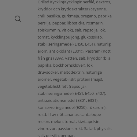
Grillad Kycklin(Kycklinginnerfilé, dextros,
kryddor och kryddextrakter (cayenne,
chili, basilika, gurkmeja, oregano, paprika,
persilja, peppar, libbsticka, rosmarin,
spiskummin, vitlök), salt, rapsolja, lök,
tomat, kycklingbuljong, glukossirap,
stabiliseringsmedel (E450, E451), naturlig
arom, antioxidant (E301)), Pastrami(Kött
från gris (83%), vatten, salt, kryddor (bl.a.
paprika, bockhornsklöver), lök,
druvsocker, maltodextrin, naturliga
aromer, vegetabiliskt protein (majs),
vegetabiliskt fett (rapsolja),
stabiliseringsmedel (E451, E450, E407),
antioxidationsmedel (E301, E331),
konserveringsmedel (E250), rökarom),
rostbiff av nöt, ananas, cantaloupe
melon, melon, tomat, kiwi, apelsin,
vindruvor, passionsfrukt, Sallad, physalis,
salt, persilja, peppar,