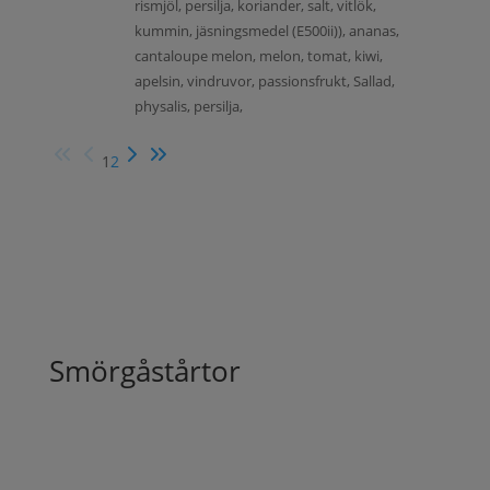
rismjöl, persilja, koriander, salt, vitlök,
kummin, jäsningsmedel (E500ii)), ananas,
cantaloupe melon, melon, tomat, kiwi,
apelsin, vindruvor, passionsfrukt, Sallad,
physalis, persilja,
1
2
Smörgåstårtor