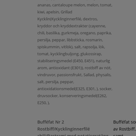
ananas, cantaloupe melon, melon, tomat,
kiwi, apelsin, Grillad
Kycklin(Kycklinginnerfilé, dextros,
kryddor och kryddextrakter (cayenne,
chili, basilika, gurkmeja, oregano, paprika,
persilja, peppar, libbsticka, rosmarin,
spiskummin, vitlök), salt, rapsolja, lök,
tomat, kycklingbuljong, glukossirap,
stabiliseringsmedel (E450, E451), naturlig
arom, antioxidant (E301)), rostbiff av nöt,
vindruvor, passionsfrukt, Sallad, physalis,
salt, persilja, peppar,
antioxidationsmedel(E325, E301, ), socker,
druvsocker, konserveringsmedel(E262,
E250, ),
Bufféfat Nr 2
Bufféfat s
Rostbiff/Kycklinginnerfilé
av Rostbiff
chili/Pastrami med potatisgratäng
samt