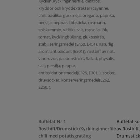
Kycklin(Kycklinginnerfilé, dextros,
kryddor och kryddextrakter (cayenne,
chili, basilika, gurkmeja, oregano, paprika,
persilja, peppar, libbsticka, rosmarin,
spiskummin, vitlök), salt, rapsolja, lök,
tomat, kycklingbuljong, glukossirap,
stabiliseringsmedel (E450, E451), naturlig
arom, antioxidant (E301)), rostbiff av nöt,
vindruvor, passionsfrukt, Sallad, physalis,
salt, persilja, peppar,
antioxidationsmedel(E325, E301, ), socker,
druvsocker, konserveringsmedel(E262,
E250, ),
Bufféfat Nr 1
Bufféfat s
Rostbiff/Drumstick/Kycklinginnerfilé
av Rostbiff,
chili med potatisgratäng
Drumsstick