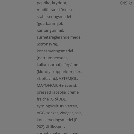
paprika, kryddor,
049
kr
modifierad stärkelse,
stabiliseringsmedel
(guarkärnmjöl,
xantangummi),
surhetsreglerande medel
(citronsyra),
konserveringsmedel
(natriumbensoat,
kaliumsorbat), färgämne
(klorofyllkopparkomplex,
riboflavin).), VETEMJÖL,
MAYOFRAICHE(Svensk
pressad rapsolja, crème
fraiche (GRÄDDE,
syrningskultur), vatten,
ÄGG, socker, vinäger, salt,
konserveringsmedel (E
202), ättikssprit,
surhetsreglerande medel