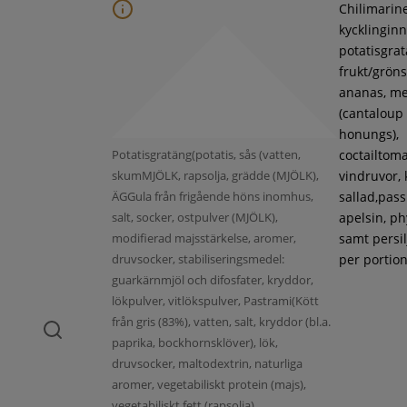
Chilimarin
kycklinginne
potatisgra
frukt/gröns
ananas, m
(cantaloup
honungs),
Potatisgratäng(potatis, sås (vatten,
coctailtoma
skumMJÖLK, rapsolja, grädde (MJÖLK),
vindruvor, 
ÄGGula från frigående höns inomhus,
sallad,pass
salt, socker, ostpulver (MJÖLK),
apelsin, ph
modifierad majsstärkelse, aromer,
samt persil
druvsocker, stabiliseringsmedel:
per portion
guarkärnmjöl och difosfater, kryddor,
lökpulver, vitlökspulver, Pastrami(Kött
från gris (83%), vatten, salt, kryddor (bl.a.
paprika, bockhornsklöver), lök,
druvsocker, maltodextrin, naturliga
aromer, vegetabiliskt protein (majs),
vegetabiliskt fett (rapsolja),