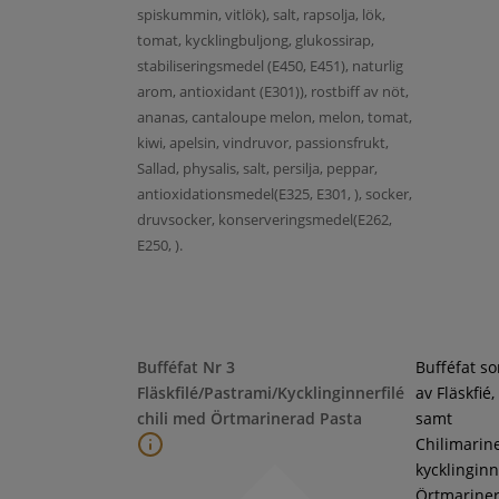
spiskummin, vitlök), salt, rapsolja, lök,
tomat, kycklingbuljong, glukossirap,
stabiliseringsmedel (E450, E451), naturlig
arom, antioxidant (E301)), rostbiff av nöt,
ananas, cantaloupe melon, melon, tomat,
kiwi, apelsin, vindruvor, passionsfrukt,
Sallad, physalis, salt, persilja, peppar,
antioxidationsmedel(E325, E301, ), socker,
druvsocker, konserveringsmedel(E262,
E250, ).
Bufféfat Nr 3
Bufféfat s
Fläskfilé/Pastrami/Kycklinginnerfilé
av Fläskfié
chili med Örtmarinerad Pasta
samt
Chilimarin
kycklinginne
Örtmarine