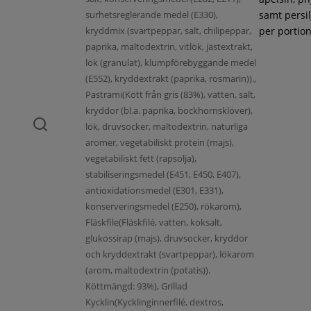
surhetsreglerande medel (E330),
samt persil
kryddmix (svartpeppar, salt, chilipeppar,
per portion
paprika, maltodextrin, vitlök, jästextrakt,
lök (granulat), klumpförebyggande medel
(E552), kryddextrakt (paprika, rosmarin)).,
Pastrami(Kött från gris (83%), vatten, salt,
kryddor (bl.a. paprika, bockhornsklöver),
lök, druvsocker, maltodextrin, naturliga
aromer, vegetabiliskt protein (majs),
vegetabiliskt fett (rapsolja),
stabiliseringsmedel (E451, E450, E407),
antioxidationsmedel (E301, E331),
konserveringsmedel (E250), rökarom),
Fläskfile(Fläskfilé, vatten, koksalt,
glukossirap (majs), druvsocker, kryddor
och kryddextrakt (svartpeppar), lökarom
(arom, maltodextrin (potatis)).
Köttmängd: 93%), Grillad
Kycklin(Kycklinginnerfilé, dextros,