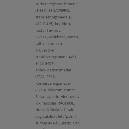
surhetsreglerande medel
(E 330), SENAPSFRÖ,
stabiliseringsmedel (E
412, E 415), kryddor),
rostbiff av nöt,
Skinka(Skinkbitar, vatten,
salt, maltodextrin,
druvsocker,
stabiliseringsmedel (451,
E450, E407),
antioxidationsmedel
(E331, E301),
Konserveringsmedel
(E250), rökarom, tomat,
Sallad, apelsin, vindruvor,
lök, rapsolja, RÅGMJÖL,
sirap, KORNMALT, salt,
vegetabiliskt fett (palm),
surdeg av RÅG, jästpulver,