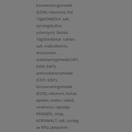
konserveringsmedel
(E250), rökarom), Ost
10g(KOMJÖLK, salt,
syrningskultur,
ystenzym), Skinka
10g(Skinkbitar, vatten,
salt, maltodextrin,
druvsocker,
stabiliseringsmedel (451,
E450, E407),
antioxidationsmedel
(E331, E301),
Konserveringsmedel
(E250), rökarom, tomat,
apelsin, melon, Sallad,
vindruvor, rapsolja,
RÅGMJÖL, sirap,
KORNMALT, salt, surdeg
av RÅG, jästpulver,