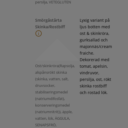
persilja, VETEGLUTEN
Smörgåstårta
Lyxig variant på
Skinka/Rostbiff
ljus botten med
ost & skinkröra,
gurksallad och
majonnäs/cream
fraiche.
Dekorerad med
Ost/skinkröra(Rapsolja,
tomat, apelsin,
alspånsrökt skinka
vindruvor,
(skinka, vatten, salt,
persilja, ost, rökt
druvsocker,
skinka rostbiff
stabiliseringsmedel
och rostad lök.
(natriumdifosfat),
konserveringsmedel
(natriumnitrit)), äpple,
vatten, lök, ÄGGULA,
SENAPSFRÖ,