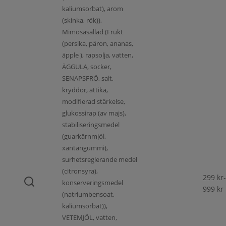
kaliumsorbat), arom
(skinka, rök)),
Mimosasallad (Frukt
(persika, päron, ananas,
äpple ), rapsolja, vatten,
ÄGGULA, socker,
SENAPSFRÖ, salt,
kryddor, ättika,
modifierad stärkelse,
glukossirap (av majs),
stabiliseringsmedel
(guarkärnmjöl,
xantangummi),
surhetsreglerande medel
(citronsyra),
299
kr
-
konserveringsmedel
999
kr
(natriumbensoat,
kaliumsorbat)),
VETEMJÖL, vatten,