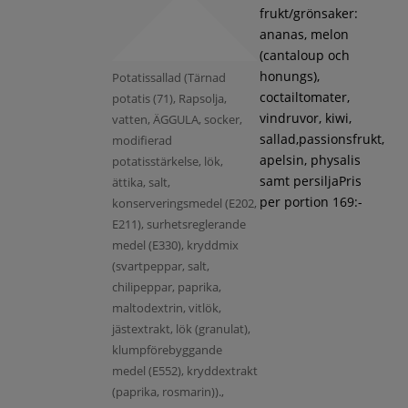
frukt/grönsaker:
ananas, melon
(cantaloup och
honungs),
Potatissallad (Tärnad
coctailtomater,
potatis (71), Rapsolja,
vindruvor, kiwi,
vatten, ÄGGULA, socker,
sallad,passionsfrukt,
modifierad
apelsin, physalis
potatisstärkelse, lök,
samt persiljaPris
ättika, salt,
per portion 169:-
konserveringsmedel (E202,
E211), surhetsreglerande
medel (E330), kryddmix
(svartpeppar, salt,
chilipeppar, paprika,
maltodextrin, vitlök,
jästextrakt, lök (granulat),
klumpförebyggande
medel (E552), kryddextrakt
(paprika, rosmarin)).,