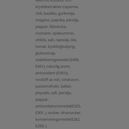
kryddextrakter (cayenne,
chili, basilika, gurkmeja,
oregano, paprika, persilja,
peppar, libbsticka,
rosmarin, spiskummin,
vitlök), salt, rapsolja, lök,
tomat, kycklingbuljong,
glukossirap,
stabiliseringsmedel (E450,
E451), naturlig arom,
antioxidant (E301)),
rostbiff av nöt, vindruvor,
passionsfrukt, Sallad,
physalis, salt, persilja,
peppar,
antioxidationsmedel(E325,
E301, ), socker, druvsocker,
konserveringsmedel(E262,
E250, ),