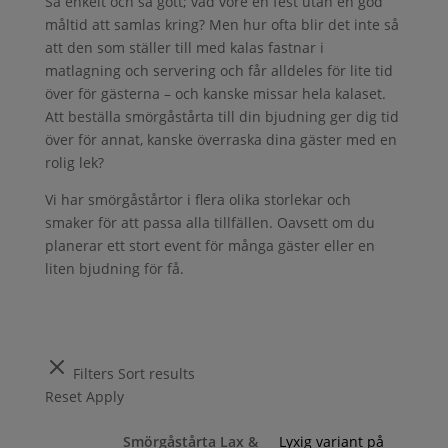
Så enkelt och så gott; vad vore en fest utan en god
måltid att samlas kring? Men hur ofta blir det inte så
att den som ställer till med kalas fastnar i
matlagning och servering och får alldeles för lite tid
över för gästerna – och kanske missar hela kalaset.
Att beställa smörgåstårta till din bjudning ger dig tid
över för annat, kanske överraska dina gäster med en
rolig lek?
Vi har smörgåstårtor i flera olika storlekar och
smaker för att passa alla tillfällen. Oavsett om du
planerar ett stort event för många gäster eller en
liten bjudning för få.
Filters
Sort results
Reset
Apply
Smörgåstårta Lax &
Lyxig variant på