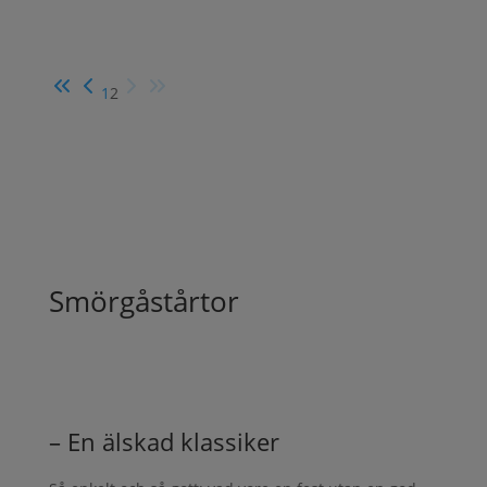
1
2
Smörgåstårtor
– En älskad klassiker