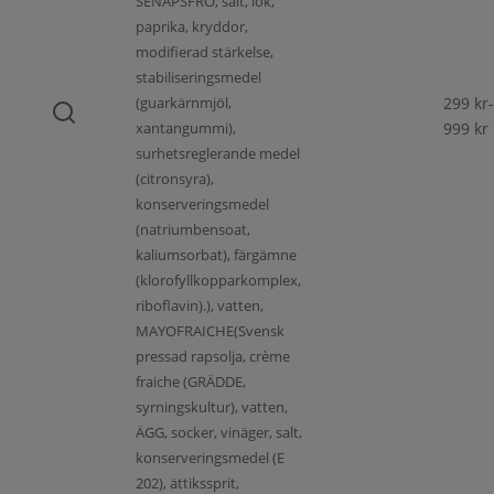
SENAPSFRÖ, salt, lök,
paprika, kryddor,
modifierad stärkelse,
stabiliseringsmedel
(guarkärnmjöl,
299
kr
-
xantangummi),
999
kr
surhetsreglerande medel
(citronsyra),
konserveringsmedel
(natriumbensoat,
kaliumsorbat), färgämne
(klorofyllkopparkomplex,
riboflavin).), vatten,
MAYOFRAICHE(Svensk
pressad rapsolja, crème
fraiche (GRÄDDE,
syrningskultur), vatten,
ÄGG, socker, vinäger, salt,
konserveringsmedel (E
202), ättikssprit,