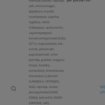
per portion 99:-
marinad (vatten, rapsolja,
salt, vitvinsvinäger,
äppeljuice, krydda
(svartpeppar, paprika,
ingefära, vitlök,
chilipeppar, spiskummin,
cayennepeppar),
konserveringsmedel (E202,
E211), majsstärkelse, lök,
tomat, jästextrakt,
paprikaextrakt, örter
(persilja, gräslök, oregano,
timjan, basilika,
koriander)), Amerikanska
Pannkakor (Laktosfri
SURMJÖLK, VETEMJÖL,
Väl
ÄGG, rapsolja, socker,
ut
jäsningsmedel (E450i,
E500ii), laktosfritt SMÖR
(GRÄDDE, salt),