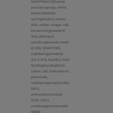
MAYOFRAICHE(Svensk
pressad rapsolja, crème
fraiche (GRÄDDE,
syrningskultur), vatten,
ÄGG, socker, vinäger, salt,
konserveringsmedel (E
202), ättikssprit,
surhetsreglerande medel
(E 330), SENAPSFRÖ,
stabiliseringsmedel (E
412, E 415), kryddor), Rökt
Kyckling(Kycklingbröst,
vatten, salt, maltodextrin,
jästextrakt,
stabiliseringsmedel (E450,
E451),
antioxidationsmedel
(E331, E301),
surhetsreglerandemedel
(E500),