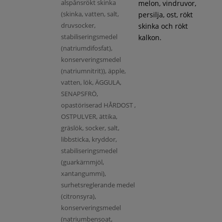
alspånsrökt skinka
melon, vindruvor,
(skinka, vatten, salt,
persilja, ost, rökt
druvsocker,
skinka och rökt
stabiliseringsmedel
kalkon.
(natriumdifosfat),
konserveringsmedel
(natriumnitrit)), äpple,
vatten, lök, ÄGGULA,
SENAPSFRÖ,
opastöriserad HÅRDOST ,
OSTPULVER, ättika,
gräslök, socker, salt,
libbsticka, kryddor,
stabiliseringsmedel
(guarkärnmjöl,
xantangummi),
surhetsreglerande medel
(citronsyra),
konserveringsmedel
(natriumbensoat,