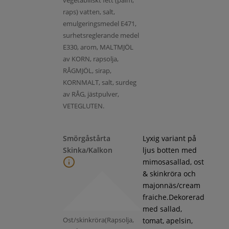
raps) vatten, salt,
emulgeringsmedel E471,
surhetsreglerande medel
E330, arom, MALTMJÖL
av KORN, rapsolja,
RÅGMJÖL, sirap,
KORNMALT, salt, surdeg
av RÅG, jästpulver,
VETEGLUTEN.
Smörgåstårta
Lyxig variant på
Skinka/Kalkon
ljus botten med
mimosasallad, ost
& skinkröra och
majonnäs/cream
fraiche.Dekorerad
med sallad,
Ost/skinkröra(Rapsolja,
tomat, apelsin,