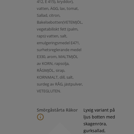
412, E 415), kryddor),
vatten, ÄGG, lax, tomat,
Sallad, citron,
Bakelsebotten(VETEMJÖL,
vegetabiliskt fett (palm,
raps) vatten, salt,
emulgeringsmedel E471,
surhetsreglerande medel
E330, arom, MALTMJÖL
av KORN, rapsolja,
RÅGMJÖL, sirap,
KORNMALT, dill, salt,
surdeg av RÅG, jästpulver,
VETEGLUTEN.
Smörgåstårta Räkor
Lyxig variant på
ljus botten med
skagenröra,
gurksallad,