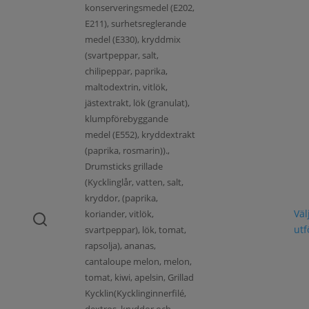
konserveringsmedel (E202,
E211), surhetsreglerande
medel (E330), kryddmix
(svartpeppar, salt,
chilipeppar, paprika,
maltodextrin, vitlök,
jästextrakt, lök (granulat),
klumpförebyggande
medel (E552), kryddextrakt
(paprika, rosmarin)).,
Drumsticks grillade
(Kycklinglår, vatten, salt,
kryddor, (paprika,
Väl
koriander, vitlök,
ut
svartpeppar), lök, tomat,
rapsolja), ananas,
cantaloupe melon, melon,
tomat, kiwi, apelsin, Grillad
Kycklin(Kycklinginnerfilé,
dextros, kryddor och