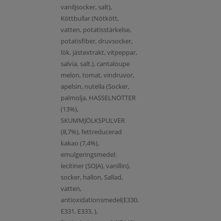
vaniljsocker, salt),
Köttbullar (Nötkött,
vatten, potatisstärkelse,
potatisfiber, druvsocker,
lök, jästextrakt, vitpeppar,
salvia, salt.), cantaloupe
melon, tomat, vindruvor,
apelsin, nutella (Socker,
palmolja, HASSELNÖTTER
(13%),
SKUMMJÖLKSPULVER
(8,7%), fettreducerad
kakao (7,4%),
emulgeringsmedel:
lecitiner (SOJA), vanillin),
socker, hallon, Sallad,
vatten,
antioxidationsmedel(E330,
E331, E333, ),