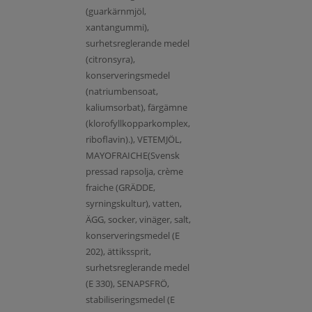
(guarkärnmjöl,
xantangummi),
surhetsreglerande medel
(citronsyra),
konserveringsmedel
(natriumbensoat,
kaliumsorbat), färgämne
(klorofyllkopparkomplex,
riboflavin).), VETEMJÖL,
MAYOFRAICHE(Svensk
pressad rapsolja, crème
fraiche (GRÄDDE,
syrningskultur), vatten,
ÄGG, socker, vinäger, salt,
konserveringsmedel (E
202), ättikssprit,
surhetsreglerande medel
(E 330), SENAPSFRÖ,
stabiliseringsmedel (E