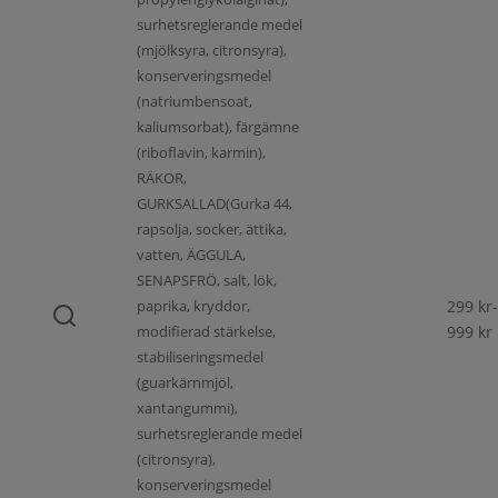
surhetsreglerande medel
(mjölksyra, citronsyra),
konserveringsmedel
(natriumbensoat,
kaliumsorbat), färgämne
(riboflavin, karmin),
RÄKOR,
GURKSALLAD(Gurka 44,
rapsolja, socker, ättika,
vatten, ÄGGULA,
SENAPSFRÖ, salt, lök,
paprika, kryddor,
299
kr
-
modifierad stärkelse,
999
kr
stabiliseringsmedel
(guarkärnmjöl,
xantangummi),
surhetsreglerande medel
(citronsyra),
konserveringsmedel