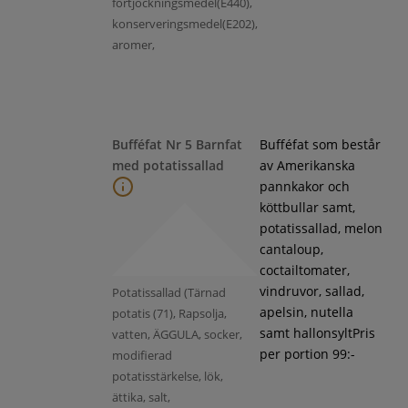
förtjockningsmedel(E440),
konserveringsmedel(E202),
aromer,
Bufféfat Nr 5 Barnfat
Bufféfat som består
med potatissallad
av Amerikanska
pannkakor och
köttbullar samt,
potatissallad, melon
cantaloup,
coctailtomater,
vindruvor, sallad,
Potatissallad (Tärnad
apelsin, nutella
potatis (71), Rapsolja,
samt hallonsyltPris
vatten, ÄGGULA, socker,
per portion 99:-
modifierad
potatisstärkelse, lök,
ättika, salt,