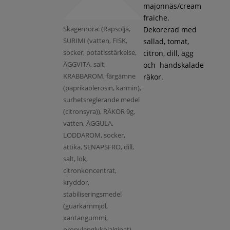
majonnäs/cream
fraiche.
Skagenröra: (Rapsolja,
Dekorerad med
SURIMI (vatten, FISK,
sallad, tomat,
socker, potatisstärkelse,
citron, dill, ägg
ÄGGVITA, salt,
och handskalade
KRABBAROM, färgämne
räkor.
(paprikaolerosin, karmin),
surhetsreglerande medel
(citronsyra)), RÄKOR 9g,
vatten, ÄGGULA,
LODDAROM, socker,
ättika, SENAPSFRÖ, dill,
salt, lök,
citronkoncentrat,
kryddor,
stabiliseringsmedel
(guarkärnmjöl,
xantangummi,
propylenglykolalginat),