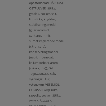
opastöriserad HÅRDOST,
OSTPULVER, ättika,
gräslök, socker, salt,
libbsticka, kryddor,
stabiliseringsmedel
(guarkärnmjöl,
xantangummi),
surhetsreglerande medel
(citronsyra),
konserveringsmedel
(natriumbensoat,
kaliumsorbat), arom
(skinka, rök)), Ost
10g(KOMJÖLK, salt,
syrningskultur,
ystenzym), VETEMJÖL,
GURKSALLAD(Gurka,
rapsolja, socker, ättika,
vatten, ÄGGULA,