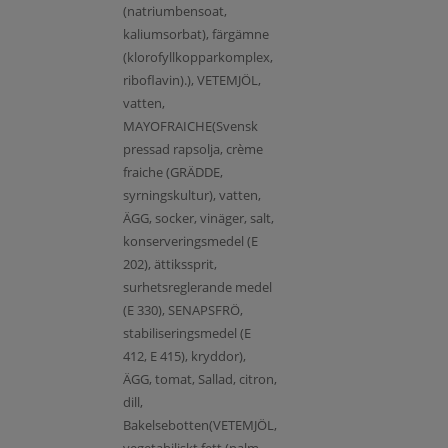
(natriumbensoat,
kaliumsorbat), färgämne
(klorofyllkopparkomplex,
riboflavin).), VETEMJÖL,
vatten,
MAYOFRAICHE(Svensk
pressad rapsolja, crème
fraiche (GRÄDDE,
syrningskultur), vatten,
ÄGG, socker, vinäger, salt,
konserveringsmedel (E
202), ättikssprit,
surhetsreglerande medel
(E 330), SENAPSFRÖ,
stabiliseringsmedel (E
412, E 415), kryddor),
ÄGG, tomat, Sallad, citron,
dill,
Bakelsebotten(VETEMJÖL,
vegetabiliskt fett (palm,