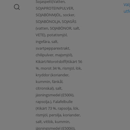
Sojaspett(Vatten,
Väl
SOJAPROTEINPULVER,
ut
SOJABÖNMJÖL, socker,
SOJABÖNOLJA, SOJASÅS
(vatten, SOJABÖNOR, salt,
VETE), potatismjöl,
ingefära, salt,
svartpepparextrakt,
chilipulver, majsmjöl),
Kikärt/Morotsbiff(Kikärt 56
%, morot 34 %, rismjöl, lök,
kryddor (koriander,
kummin, fänkål,
citronskal), salt,
jäsningsmedel (E500ii),
rapsolja.), Falafelbulle
(Kikärt 73 %, rapsolja, lök,
rismjöl, persilja, koriander,
salt, vitlök, kummin,
jäsningsmedel (E500ii)),