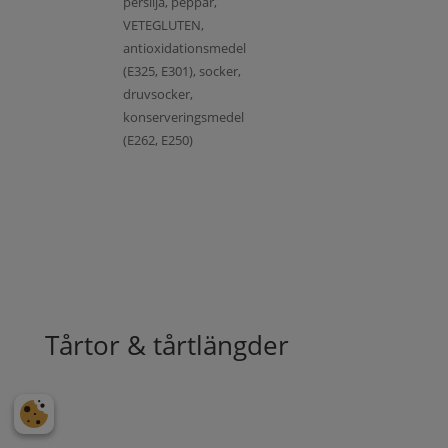
persilja, peppar,
VETEGLUTEN,
antioxidationsmedel
(E325, E301), socker,
druvsocker,
konserveringsmedel
(E262, E250)
Tårtor & tårtlängder