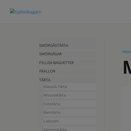
SMÖRGÅSTÅRTA
He
SMÖRGÅSAR
FYLLDA BAGUETTER
FRALLOR
TÅRTA
Klassisk Tårta
Moussetårta
Fototårta
Barntårta
Laktosfri
Säsongstårta