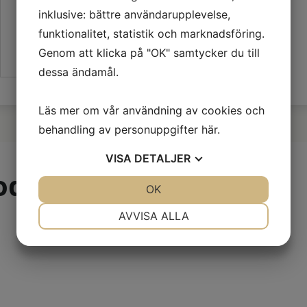
sockerart.:
inklusive: bättre användarupplevelse,
Fiber:
1.0
g
funktionalitet, statistik och marknadsföring.
Protein:
3.6
g
Salt:
1.6
g
Genom att klicka på "OK" samtycker du till
dessa ändamål.
Läs mer om vår användning av cookies och
behandling av personuppgifter
här
.
VISA
DETALJER
odukter
JA
NEJ
OK
JA
NEJ
NÖDVÄNDIG
INSTÄLLNINGAR
AVVISA ALLA
JA
NEJ
JA
NEJ
MARKNADSFÖRING
STATISTIK
all: