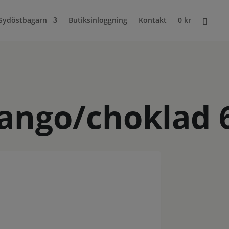
Sydöstbagarn
Butiksinloggning
Kontakt
0
kr
ngo/choklad 6