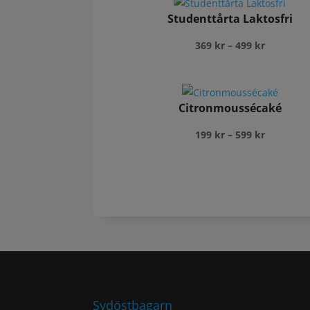
599 kr
Studenttårta Laktosfri
Prisinterv
369
kr
–
499
kr
369 kr
till
499 kr
Citronmoussécaké
Prisinterv
199
kr
–
599
kr
199 kr
till
599 kr
Sydöstbagarn