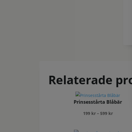
Relaterade pr
Prinsesstårta Blåbär
Prisinterv
199
kr
–
599
kr
199 kr
till