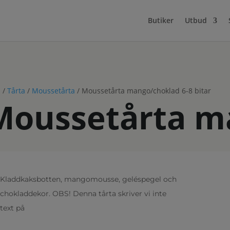
Butiker
Utbud
m
/
Tårta
/
Moussetårta
/ Moussetårta mango/choklad 6-8 bitar
Moussetårta ma
Kladdkaksbotten, mangomousse, geléspegel och
chokladdekor. OBS! Denna tårta skriver vi inte
text på