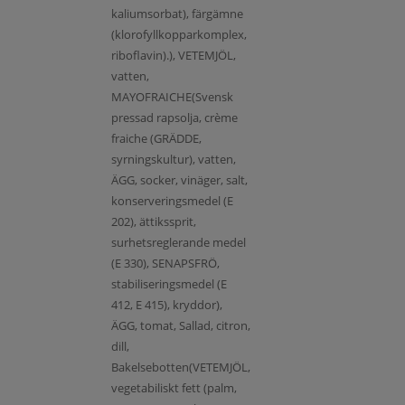
kaliumsorbat), färgämne
(klorofyllkopparkomplex,
riboflavin).), VETEMJÖL,
vatten,
MAYOFRAICHE(Svensk
pressad rapsolja, crème
fraiche (GRÄDDE,
syrningskultur), vatten,
ÄGG, socker, vinäger, salt,
konserveringsmedel (E
202), ättikssprit,
surhetsreglerande medel
(E 330), SENAPSFRÖ,
stabiliseringsmedel (E
412, E 415), kryddor),
ÄGG, tomat, Sallad, citron,
dill,
Bakelsebotten(VETEMJÖL,
vegetabiliskt fett (palm,