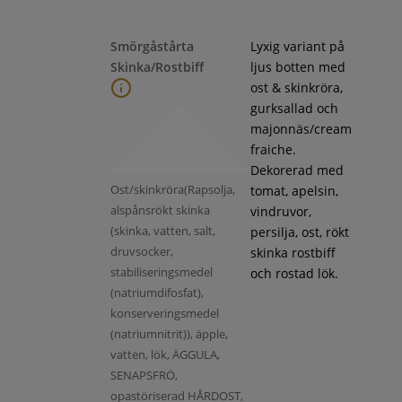
Smörgåstårta
Lyxig variant på
Skinka/Rostbiff
ljus botten med
ost & skinkröra,
gurksallad och
majonnäs/cream
fraiche.
Dekorerad med
Ost/skinkröra(Rapsolja,
tomat, apelsin,
alspånsrökt skinka
vindruvor,
(skinka, vatten, salt,
persilja, ost, rökt
druvsocker,
skinka rostbiff
stabiliseringsmedel
och rostad lök.
(natriumdifosfat),
konserveringsmedel
(natriumnitrit)), äpple,
vatten, lök, ÄGGULA,
SENAPSFRÖ,
opastöriserad HÅRDOST,