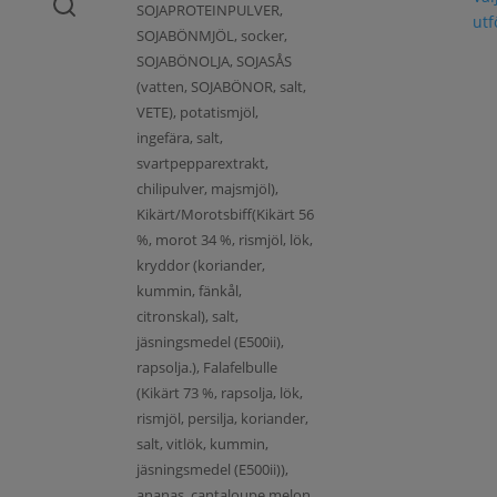
SOJAPROTEINPULVER,
ut
SOJABÖNMJÖL, socker,
SOJABÖNOLJA, SOJASÅS
(vatten, SOJABÖNOR, salt,
VETE), potatismjöl,
ingefära, salt,
svartpepparextrakt,
chilipulver, majsmjöl),
Kikärt/Morotsbiff(Kikärt 56
%, morot 34 %, rismjöl, lök,
kryddor (koriander,
kummin, fänkål,
citronskal), salt,
jäsningsmedel (E500ii),
rapsolja.), Falafelbulle
(Kikärt 73 %, rapsolja, lök,
rismjöl, persilja, koriander,
salt, vitlök, kummin,
jäsningsmedel (E500ii)),
ananas, cantaloupe melon,