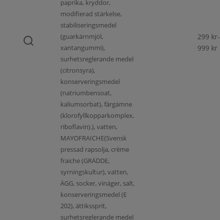
paprika, kryddor,
modifierad stärkelse,
stabiliseringsmedel
(guarkärnmjöl,
299
kr
-
xantangummi),
999
kr
surhetsreglerande medel
(citronsyra),
konserveringsmedel
(natriumbensoat,
kaliumsorbat), färgämne
(klorofyllkopparkomplex,
riboflavin).), vatten,
MAYOFRAICHE(Svensk
pressad rapsolja, crème
fraiche (GRÄDDE,
syrningskultur), vatten,
ÄGG, socker, vinäger, salt,
konserveringsmedel (E
202), ättikssprit,
surhetsreglerande medel