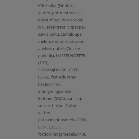
Köttbullar (Nötkött,
vatten, potatisstärkelse,
potatisfiber, druvsocker,
lök, jästextrakt, vitpeppar,
salvia, salt.), cantaloupe
melon, tomat, vindruvor,
apelsin, nutella (Socker,
palmolja, HASSELNÖTTER
(13%),
SKUMMJÖLKSPULVER
(8,7%), fettreducerad
kakao (7,4%),
emulgeringsmedel:
lecitiner (SOJA), vanillin),
socker, hallon, Sallad,
vatten,
antioxidationsmedel(E330,
E331, E333, ),
förtjockningsmedel(E440),