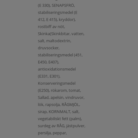
(E 330), SENAPSFRÖ,
stabiliseringsmedel (E
412, E 415), kryddor),
rostbiff av nöt,
Skinka(Skinkbitar, vatten,
salt, maltodextrin,
druvsocker,
stabiliseringsmedel (451,
E450, E407),
antioxidationsmedel
(E331, E301),
Konserveringsmedel
(E250), rökarom, tomat,
Sallad, apelsin, vindruvor,
lök, rapsolja, RÅGMJÖL,
sirap, KORNMALT, salt,
vegetabiliskt fett (palm),
surdeg av RÅG, jästpulver,
persilja, peppar,