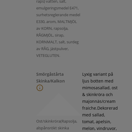
raps) vatten, salt,
emulgeringsmedel E471,
surhetsreglerande medel
E330, arom, MALTMJÖL
av KORN, rapsolja,
RÅGMJÖL, sirap,
KORNMALT, salt, surdeg
av RÅG, jästpulver,
VETEGLUTEN.
Smörgåstårta
Lyxig variant på
Skinka/Kalkon
ljus botten med
mimosasallad, ost
& skinkröra och
majonnäs/cream
fraiche.Dekorerad
med sallad,
Ost/skinkröra(Rapsolja,
tomat, apelsin,
alspånsrökt skinka
melon, vindruvor,