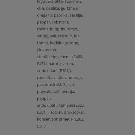
kryddextrakter (cayenne,
chili, basilika, gurkmeja,
oregano, paprika, persilja,
peppar, libbsticka,
rosmarin, spiskummin,
vitlök), salt, rapsolja, lök,
tomat, kycklingbuljong,
glukossirap,
stabiliseringsmedel (E450,
E451), naturlig arom,
antioxidant (E301)),
rostbiff av nöt, vindruvor,
passionsfrukt, Sallad,
physalis, salt, persilja,
peppar,
antioxidationsmedel(E325,
E301, ), socker, druvsocker,
konserveringsmedel(E262,
E250, ),