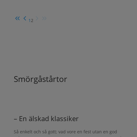
1
2
Smörgåstårtor
– En älskad klassiker
Så enkelt och så gott; vad vore en fest utan en god