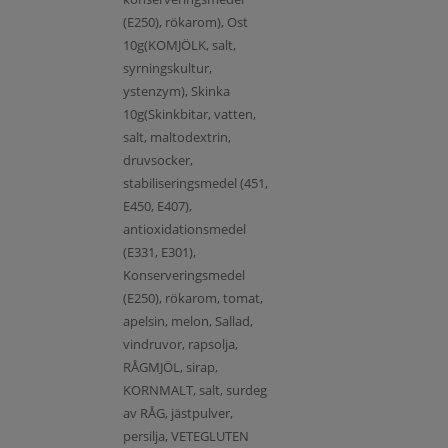
(E250), rökarom), Ost
10g(KOMJÖLK, salt,
syrningskultur,
ystenzym), Skinka
10g(Skinkbitar, vatten,
salt, maltodextrin,
druvsocker,
stabiliseringsmedel (451,
E450, E407),
antioxidationsmedel
(E331, E301),
Konserveringsmedel
(E250), rökarom, tomat,
apelsin, melon, Sallad,
vindruvor, rapsolja,
RÅGMJÖL, sirap,
KORNMALT, salt, surdeg
av RÅG, jästpulver,
persilja, VETEGLUTEN