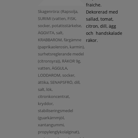
fraiche.
Skagenröra: (Rapsolja,
Dekorerad med
SURIMI (vatten, FISK,
sallad, tomat,
socker, potatisstärkelse,
citron, dill, ägg
ÄGGVITA, salt,
och handskalade
KRABBAROM, färgämne
räkor.
(paprikaolerosin, karmin),
surhetsreglerande medel
(citronsyra)), RÄKOR 9g,
vatten, ÄGGULA,
LODDAROM, socker,
ättika, SENAPSFRÖ, dill,
salt, lök,
citronkoncentrat,
kryddor,
stabiliseringsmedel
(guarkärnmjöl,
xantangummi,
propylenglykolalginat),