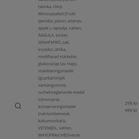
(skinka, rök)),
Mimosasallad (Frukt
(persika, päron, ananas,
äpple ), rapsolja, vatten,
ÄGGULA, socker,
SENAPSFRÖ, salt,
kryddor, ättika,
modifierad stärkelse,
glukossirap (av majs),
stabiliseringsmedel
(guarkärnmjöl,
xantangummi),
surhetsreglerande medel
(citronsyra),
299
kr
-
konserveringsmedel
999
kr
(natriumbensoat,
kaliumsorbat)),
VETEMJÖL, vatten,
MAYOFRAICHE(Svensk