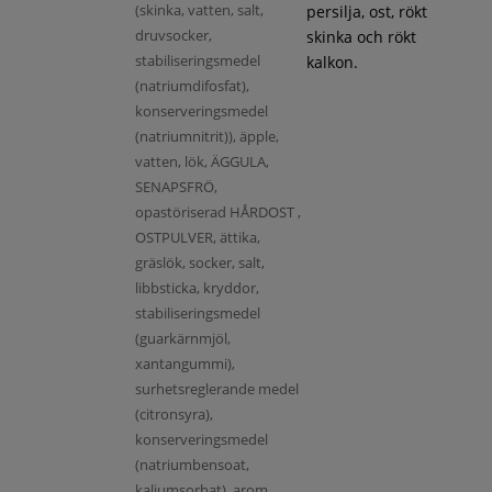
(skinka, vatten, salt,
persilja, ost, rökt
druvsocker,
skinka och rökt
stabiliseringsmedel
kalkon.
(natriumdifosfat),
konserveringsmedel
(natriumnitrit)), äpple,
vatten, lök, ÄGGULA,
SENAPSFRÖ,
opastöriserad HÅRDOST ,
OSTPULVER, ättika,
gräslök, socker, salt,
libbsticka, kryddor,
stabiliseringsmedel
(guarkärnmjöl,
xantangummi),
surhetsreglerande medel
(citronsyra),
konserveringsmedel
(natriumbensoat,
kaliumsorbat), arom