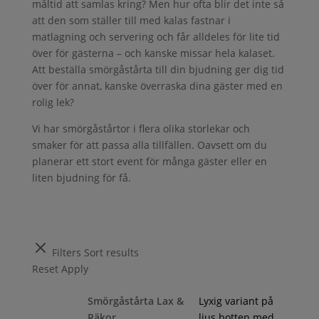
måltid att samlas kring? Men hur ofta blir det inte så
att den som ställer till med kalas fastnar i
matlagning och servering och får alldeles för lite tid
över för gästerna – och kanske missar hela kalaset.
Att beställa smörgåstårta till din bjudning ger dig tid
över för annat, kanske överraska dina gäster med en
rolig lek?
Vi har smörgåstårtor i flera olika storlekar och
smaker för att passa alla tillfällen. Oavsett om du
planerar ett stort event för många gäster eller en
liten bjudning för få.
Filters
Sort results
Reset
Apply
Smörgåstårta Lax &
Lyxig variant på
Räkor
ljus botten med