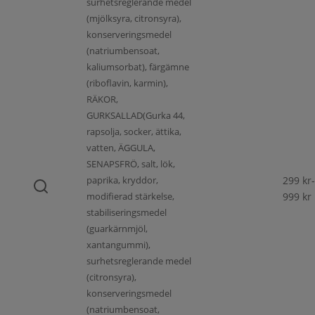
surhetsreglerande medel
(mjölksyra, citronsyra),
konserveringsmedel
(natriumbensoat,
kaliumsorbat), färgämne
(riboflavin, karmin),
RÄKOR,
GURKSALLAD(Gurka 44,
rapsolja, socker, ättika,
vatten, ÄGGULA,
SENAPSFRÖ, salt, lök,
paprika, kryddor,
299
kr
-
modifierad stärkelse,
999
kr
stabiliseringsmedel
(guarkärnmjöl,
xantangummi),
surhetsreglerande medel
(citronsyra),
konserveringsmedel
(natriumbensoat,