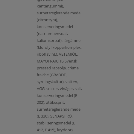
xantangummi),
surhetsreglerande medel
(citronsyra),
konserveringsmedel
(natriumbensoat,
kaliumsorbat), färgämne
(klorofyllkopparkomplex,
riboflavin).), VETEMJÖL,
MAYOFRAICHE(Svensk
pressad rapsolja, crème
fraiche (GRÄDDE,
syrningskultur), vatten,
ÄGG, socker, vinäger, salt,
konserveringsmedel (E
202), ättikssprit,
surhetsreglerande medel
(E 330), SENAPSFRÖ,
stabiliseringsmedel (E
412, E 415), kryddor),