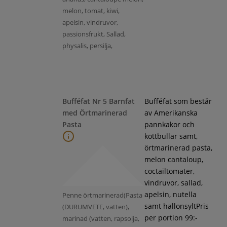
melon, tomat, kiwi,
apelsin, vindruvor,
passionsfrukt, Sallad,
physalis, persilja,
Bufféfat Nr 5 Barnfat
Bufféfat som består
med Örtmarinerad
av Amerikanska
Pasta
pannkakor och
köttbullar samt,
örtmarinerad pasta,
melon cantaloup,
coctailtomater,
vindruvor, sallad,
apelsin, nutella
Penne örtmarinerad(Pasta
samt hallonsyltPris
(DURUMVETE, vatten),
per portion 99:-
marinad (vatten, rapsolja,