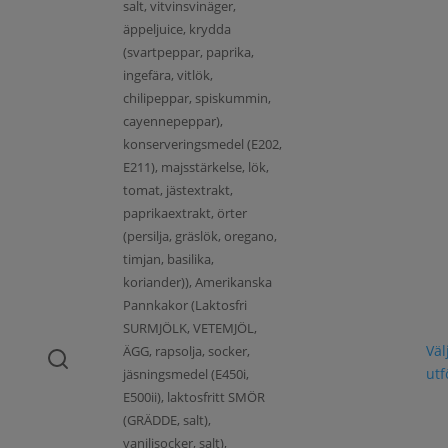
salt, vitvinsvinäger,
äppeljuice, krydda
(svartpeppar, paprika,
ingefära, vitlök,
chilipeppar, spiskummin,
cayennepeppar),
konserveringsmedel (E202,
E211), majsstärkelse, lök,
tomat, jästextrakt,
paprikaextrakt, örter
(persilja, gräslök, oregano,
timjan, basilika,
koriander)), Amerikanska
Pannkakor (Laktosfri
SURMJÖLK, VETEMJÖL,
Väl
ÄGG, rapsolja, socker,
ut
jäsningsmedel (E450i,
E500ii), laktosfritt SMÖR
(GRÄDDE, salt),
vaniljsocker, salt),