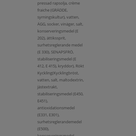
pressad rapsolja, crème
fraiche (GRÄDDE,
syrningskultur), vatten,
ÄGG, socker, vinäger, salt,
konserveringsmedel (E
202), ättikssprit,
surhetsreglerande medel
(E 330), SENAPSFRÖ,
stabiliseringsmedel (E
412, E 415), kryddor), Rökt
Kyckling(Kycklingbröst,
vatten, salt, maltodextrin,
jästextrakt,
stabiliseringsmedel (E450,
E451),
antioxidationsmedel
(E331, E301),
surhetsreglerandemedel
(E500),
konserveringsmedel