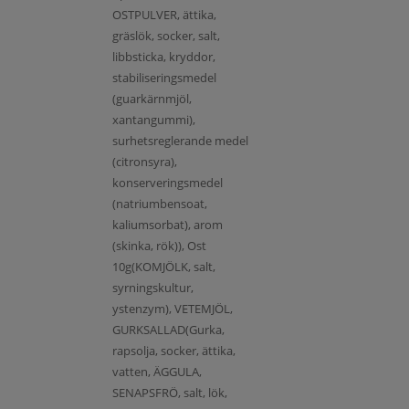
OSTPULVER, ättika,
gräslök, socker, salt,
libbsticka, kryddor,
stabiliseringsmedel
(guarkärnmjöl,
xantangummi),
surhetsreglerande medel
(citronsyra),
konserveringsmedel
(natriumbensoat,
kaliumsorbat), arom
(skinka, rök)), Ost
10g(KOMJÖLK, salt,
syrningskultur,
ystenzym), VETEMJÖL,
GURKSALLAD(Gurka,
rapsolja, socker, ättika,
vatten, ÄGGULA,
SENAPSFRÖ, salt, lök,