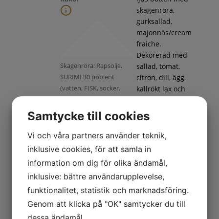
skagenröra,
gurksallad,
majonnäs/cream
fraiche.
Dekorerad med
Skagenröra: Rapsolja,
sallad, tomat,
SURIMI 30 procent
citron, dill, ägg,
(vatten, FISK, socker,
kallrökt lax och
ÄGGVITA,
handskalade
potatisstärkelse, SOJAolja,
räkor
Samtycke till cookies
salt, KRABBAROM,
färgämne
Vi och våra partners använder teknik,
(paprikaextrakt, karmin)),
inklusive cookies, för att samla in
RÄKOR 15 procent,
information om dig för olika ändamål,
vatten, ÄGGULA,
inklusive: bättre användarupplevelse,
LODDAROM, socker,
ättika, SENAPSFRÖ, dill,
funktionalitet, statistik och marknadsföring.
salt, lök,
Genom att klicka på "OK" samtycker du till
citronkoncentrat,
dessa ändamål.