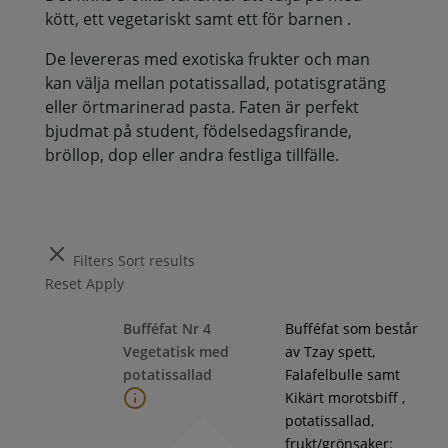
kött, ett vegetariskt samt ett för barnen .
De levereras med exotiska frukter och man
kan välja mellan potatissallad, potatisgratäng
eller örtmarinerad pasta. Faten är perfekt
bjudmat på student, födelsedagsfirande,
bröllop, dop eller andra festliga tillfälle.
Filters
Sort results
Reset
Apply
Bufféfat Nr 4
Bufféfat som består
Vegetatisk med
av Tzay spett,
potatissallad
Falafelbulle samt
Kikärt morotsbiff ,
potatissallad,
frukt/grönsaker: