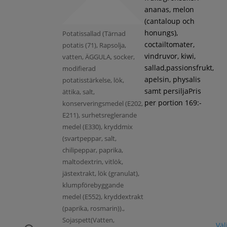
ananas, melon
(cantaloup och
honungs),
Potatissallad (Tärnad
coctailtomater,
potatis (71), Rapsolja,
vindruvor, kiwi,
vatten, ÄGGULA, socker,
sallad,passionsfrukt,
modifierad
apelsin, physalis
potatisstärkelse, lök,
samt persiljaPris
ättika, salt,
per portion 169:-
konserveringsmedel (E202,
E211), surhetsreglerande
medel (E330), kryddmix
(svartpeppar, salt,
chilipeppar, paprika,
maltodextrin, vitlök,
jästextrakt, lök (granulat),
klumpförebyggande
medel (E552), kryddextrakt
(paprika, rosmarin)).,
Sojaspett(Vatten,
Väl