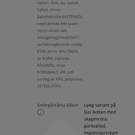
vatten, ÄGG, lax, tomat,
Sallad, citron,
Bakelsebotten(VETEMJÖL,
vegetabiliskt fett (palm,
raps) vatten, salt,
emulgeringsmedel E471,
surhetsreglerande medel
E330, arom, MALTMJÖL
av KORN, rapsolja,
RÅGMJÖL, sirap,
KORNMALT, dill, salt,
surdeg av RÅG, jästpulver,
VETEGLUTEN.
Smörgåstårta Räkor
Lyxig variant på
ljus botten med
skagenröra,
gurksallad,
majonnäs/cream