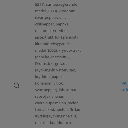
E211), surhetsreglerande
medel (E330), kryddmix
(svartpeppar, salt,
chilipeppar, paprika,
maltodextrin, vitlök,
jästextrakt, lök (granulat),
klumpförebyggande
medel (E552), kryddextrakt
(paprika, rosmarin)).,
Drumsticks grillade
(Kycklinglår, vatten, salt,
kryddor, (paprika,
Väl
koriander, vitlök,
ut
svartpeppar), lök, tomat,
rapsolja), ananas,
cantaloupe melon, melon,
tomat, kiwi, apelsin, Grillad
Kycklin(Kycklinginnerfilé,
dextros, kryddor och