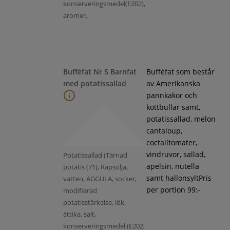
konserveringsmedel(E202),
aromer,
Bufféfat Nr 5 Barnfat
Bufféfat som består
med potatissallad
av Amerikanska
pannkakor och
köttbullar samt,
potatissallad, melon
cantaloup,
coctailtomater,
vindruvor, sallad,
Potatissallad (Tärnad
apelsin, nutella
potatis (71), Rapsolja,
samt hallonsyltPris
vatten, ÄGGULA, socker,
per portion 99:-
modifierad
potatisstärkelse, lök,
ättika, salt,
konserveringsmedel (E202,