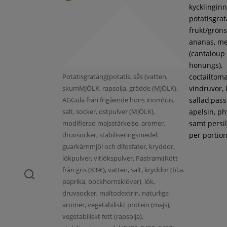
kycklinginne
potatisgra
frukt/gröns
ananas, m
(cantaloup
honungs),
Potatisgratäng(potatis, sås (vatten,
coctailtoma
skumMJÖLK, rapsolja, grädde (MJÖLK),
vindruvor, 
ÄGGula från frigående höns inomhus,
sallad,pass
salt, socker, ostpulver (MJÖLK),
apelsin, ph
modifierad majsstärkelse, aromer,
samt persil
druvsocker, stabiliseringsmedel:
per portion
guarkärnmjöl och difosfater, kryddor,
lökpulver, vitlökspulver, Pastrami(Kött
från gris (83%), vatten, salt, kryddor (bl.a.
paprika, bockhornsklöver), lök,
druvsocker, maltodextrin, naturliga
aromer, vegetabiliskt protein (majs),
vegetabiliskt fett (rapsolja),