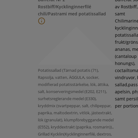
Rostbiff/Kycklinginnerfilé
av Rostbiff
chili/Pastrami med potatissallad
samt
Chilimarin
kycklinginne
potatissall
frukt/gröns
ananas, m
(cantaloup
honungs),
Potatissallad (Tärnad potatis (71),
coctailtoma
Rapsolja, vatten, ÄGGULA, socker,
vindruvor, 
modifierad potatisstärkelse, lök, ättika,
sallad,pass
salt, konserveringsmedel (E202, E211),
apelsin, ph
surhetsreglerande medel (E330),
samt persil
kryddmix (svartpeppar, salt, chilipeppar,
per portion
paprika, maltodextrin, vitlök, jästextrakt,
lök (granulat), klumpförebyggande medel
(E552), kryddextrakt (paprika, rosmarin)).,
Grillad Kycklin(Kycklinginnerfilé, dextros,