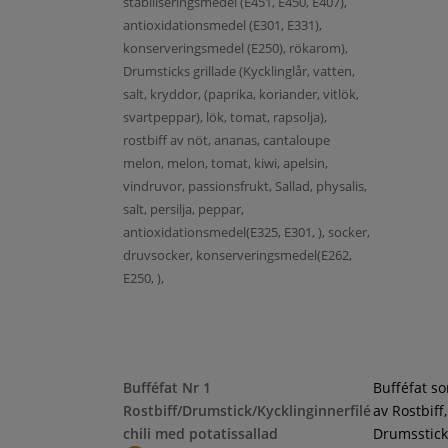
stabiliseringsmedel (E451, E450, E407),
antioxidationsmedel (E301, E331),
konserveringsmedel (E250), rökarom),
Drumsticks grillade (Kycklinglår, vatten,
salt, kryddor, (paprika, koriander, vitlök,
svartpeppar), lök, tomat, rapsolja),
rostbiff av nöt, ananas, cantaloupe
melon, melon, tomat, kiwi, apelsin,
vindruvor, passionsfrukt, Sallad, physalis,
salt, persilja, peppar,
antioxidationsmedel(E325, E301, ), socker,
druvsocker, konserveringsmedel(E262,
E250, ),
Bufféfat Nr 1
Bufféfat s
Rostbiff/Drumstick/Kycklinginnerfilé
av Rostbiff,
chili med potatissallad
Drumsstick