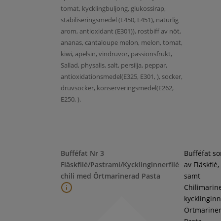
tomat, kycklingbuljong, glukossirap,
stabiliseringsmedel (E450, E451), naturlig
arom, antioxidant (E301)), rostbiff av nöt,
ananas, cantaloupe melon, melon, tomat,
kiwi, apelsin, vindruvor, passionsfrukt,
Sallad, physalis, salt, persilja, peppar,
antioxidationsmedel(E325, E301, ), socker,
druvsocker, konserveringsmedel(E262,
E250, ).
Bufféfat Nr 3
Bufféfat s
Fläskfilé/Pastrami/Kycklinginnerfilé
av Fläskfié
chili med Örtmarinerad Pasta
samt
Chilimarin
kycklinginne
Örtmarine