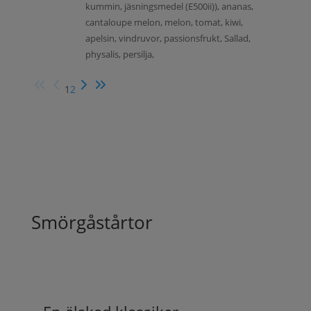
kummin, jäsningsmedel (E500ii)), ananas,
cantaloupe melon, melon, tomat, kiwi,
apelsin, vindruvor, passionsfrukt, Sallad,
physalis, persilja,
1
2
Smörgåstårtor