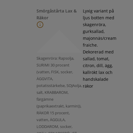
Smörgåstårta Lax &
Lyxig variant på
Räkor
ljus botten med
skagenröra,
gurksallad,
majonnäs/cream
fraiche.
Dekorerad med
Skagenröra: Rapsolja,
sallad, tomat,
SURIMI 30 procent
citron, dill, ägg,
(vatten, FISK, socker,
kallrökt lax och
ÄGGVITA,
handskalade
potatisstärkelse, SOJAolja,
räkor
salt, KRABBAROM,
färgämne
(paprikaextrakt, karmin)),
RÄKOR 15 procent,
vatten, ÄGGULA,
LODDAROM, socker,