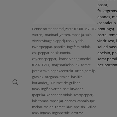
pasta,
frukt/gröns
ananas, m
(cantaloup
Penne örtmarinerad(Pasta (DURUMVETE,
honungs),
vatten), marinad (vatten, rapsolja, salt,
coctailtoma
vitvinsvinäger, äppeljuice, krydda
vindruvor, 
(svartpeppar, paprika, ingefära, vitlök,
sallad,pass
chilipeppar, spiskummin,
apelsin, ph
cayennepeppar), konserveringsmedel
samt persil
(E202, E211), majsstärkelse, lök, tomat,
per portion
jästextrakt, paprikaextrakt, örter (persilja,
gräslök, oregano, timjan, basilika,
koriander)), Drumsticks grillade
(Kycklinglår, vatten, salt, kryddor,
(paprika, koriander, vitlök, svartpeppar),
lök, tomat, rapsolja), ananas, cantaloupe
melon, melon, tomat, kiwi, apelsin, Grillad
Kycklin(Kycklinginnerfilé, dextros,