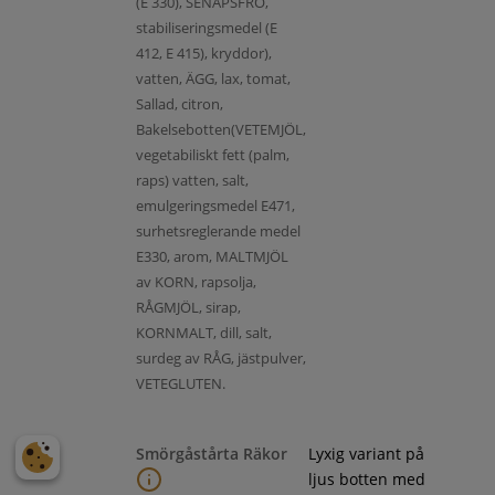
(E 330), SENAPSFRÖ,
stabiliseringsmedel (E
412, E 415), kryddor),
vatten, ÄGG, lax, tomat,
Sallad, citron,
Bakelsebotten(VETEMJÖL,
vegetabiliskt fett (palm,
raps) vatten, salt,
emulgeringsmedel E471,
surhetsreglerande medel
E330, arom, MALTMJÖL
av KORN, rapsolja,
RÅGMJÖL, sirap,
KORNMALT, dill, salt,
surdeg av RÅG, jästpulver,
VETEGLUTEN.
Smörgåstårta Räkor
Lyxig variant på
ljus botten med