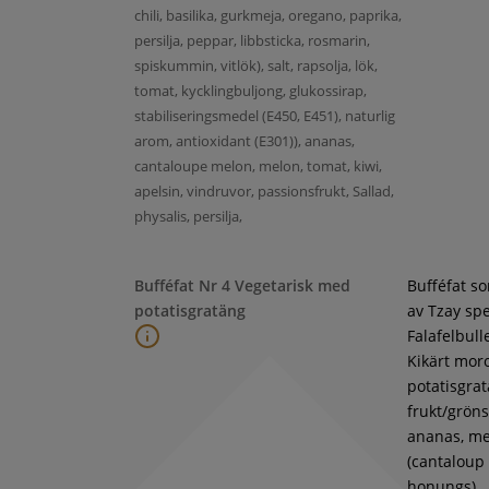
chili, basilika, gurkmeja, oregano, paprika,
persilja, peppar, libbsticka, rosmarin,
spiskummin, vitlök), salt, rapsolja, lök,
tomat, kycklingbuljong, glukossirap,
stabiliseringsmedel (E450, E451), naturlig
arom, antioxidant (E301)), ananas,
cantaloupe melon, melon, tomat, kiwi,
apelsin, vindruvor, passionsfrukt, Sallad,
physalis, persilja,
Bufféfat Nr 4 Vegetarisk med
Bufféfat s
potatisgratäng
av Tzay spe
Falafelbull
Kikärt moro
potatisgra
frukt/gröns
ananas, m
(cantaloup
honungs),