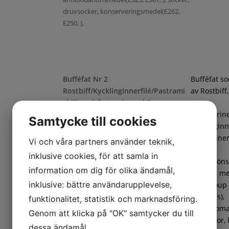
druvsocker, konserveringsmedel(E262,
E250, ),
Bufféfat Nr 2
Bufféfat s
Rostbiff/Kycklinginnerfilé/Pastrami
av Rostbiff
chili med Örtmarinerad Pasta
samt
Chilimarin
Samtycke till cookies
kycklinginne
Örtmarine
Vi och våra partners använder teknik,
pasta,
inklusive cookies, för att samla in
frukt/gröns
information om dig för olika ändamål,
ananas, m
inklusive: bättre användarupplevelse,
(cantaloup
Penne örtmarinerad(Pasta (DURUMVETE,
honungs),
funktionalitet, statistik och marknadsföring.
vatten), marinad (vatten, rapsolja, salt,
coctailtoma
Genom att klicka på "OK" samtycker du till
vitvinsvinäger, äppeljuice, krydda
vindruvor, 
dessa ändamål.