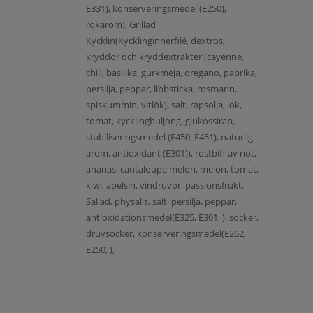
E331), konserveringsmedel (E250),
rökarom), Grillad
Kycklin(Kycklinginnerfilé, dextros,
kryddor och kryddextrakter (cayenne,
chili, basilika, gurkmeja, oregano, paprika,
persilja, peppar, libbsticka, rosmarin,
spiskummin, vitlök), salt, rapsolja, lök,
tomat, kycklingbuljong, glukossirap,
stabiliseringsmedel (E450, E451), naturlig
arom, antioxidant (E301)), rostbiff av nöt,
ananas, cantaloupe melon, melon, tomat,
kiwi, apelsin, vindruvor, passionsfrukt,
Sallad, physalis, salt, persilja, peppar,
antioxidationsmedel(E325, E301, ), socker,
druvsocker, konserveringsmedel(E262,
E250, ),