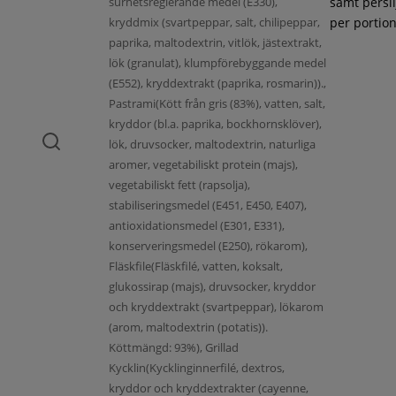
surhetsreglerande medel (E330),
samt persil
kryddmix (svartpeppar, salt, chilipeppar,
per portion
paprika, maltodextrin, vitlök, jästextrakt,
lök (granulat), klumpförebyggande medel
(E552), kryddextrakt (paprika, rosmarin)).,
Pastrami(Kött från gris (83%), vatten, salt,
kryddor (bl.a. paprika, bockhornsklöver),
lök, druvsocker, maltodextrin, naturliga
aromer, vegetabiliskt protein (majs),
vegetabiliskt fett (rapsolja),
stabiliseringsmedel (E451, E450, E407),
antioxidationsmedel (E301, E331),
konserveringsmedel (E250), rökarom),
Fläskfile(Fläskfilé, vatten, koksalt,
glukossirap (majs), druvsocker, kryddor
och kryddextrakt (svartpeppar), lökarom
(arom, maltodextrin (potatis)).
Köttmängd: 93%), Grillad
Kycklin(Kycklinginnerfilé, dextros,
kryddor och kryddextrakter (cayenne,