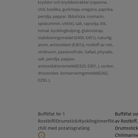
kryddor och kryddextrakter (cayenne,
chili, basilika, gurkmeja, oregano, paprika,
persilja, peppar, libbsticka, rosmarin,
spiskummin, vitlök), salt, rapsolja, lök,
tomat, kycklingbuljong, glukossirap,
stabiliseringsmedel (E450, E451), naturlig
arom, antioxidant (E301)), rostbiff av nöt,
vindruvor, passionsfrukt, Sallad, physalis,
salt, persilja, peppar,
antioxidationsmedel(E325, E301, ), socker,
druvsocker, konserveringsmedel(E262,
E250, ),
Bufféfat Nr 1
Bufféfat s
Rostbiff/Drumstick/Kycklinginnerfilé
av Rostbiff,
chili med potatisgratäng
Drumsstick
Chilimarin