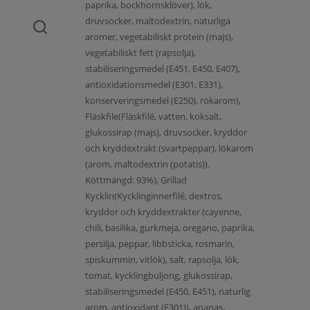
paprika, bockhornsklöver), lök,
druvsocker, maltodextrin, naturliga
aromer, vegetabiliskt protein (majs),
vegetabiliskt fett (rapsolja),
stabiliseringsmedel (E451, E450, E407),
antioxidationsmedel (E301, E331),
konserveringsmedel (E250), rökarom),
Fläskfile(Fläskfilé, vatten, koksalt,
glukossirap (majs), druvsocker, kryddor
och kryddextrakt (svartpeppar), lökarom
(arom, maltodextrin (potatis)).
Köttmängd: 93%), Grillad
Kycklin(Kycklinginnerfilé, dextros,
kryddor och kryddextrakter (cayenne,
chili, basilika, gurkmeja, oregano, paprika,
persilja, peppar, libbsticka, rosmarin,
spiskummin, vitlök), salt, rapsolja, lök,
tomat, kycklingbuljong, glukossirap,
stabiliseringsmedel (E450, E451), naturlig
arom, antioxidant (E301)), ananas,