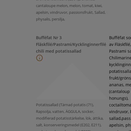
cantaloupe melon, melon, tomat, kiwi,
apelsin, vindruvor, passionsfrukt, Sallad,
physalis, persilja,
Bufféfat Nr 3
Bufféfat s
Fläskfilé/Pastrami/Kycklinginnerfilé
av Fläskfilé,
chili med potatissallad
Pastrami s
Chilimarin
kycklinginne
potatissall
frukt/gröns
ananas, m
(cantaloup
honungs),
Potatissallad (Tärnad potatis (71),
coctailtoma
Rapsolja, vatten, ÄGGULA, socker,
vindruvor, 
modifierad potatisstärkelse, lök, ättika,
sallad,pass
salt, konserveringsmedel (E202, E211),
apelsin, ph