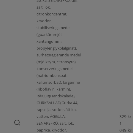
ättika, SENAPSFRÖ, dill,
salt, lök,
citronkoncentrat,
kryddor,
stabiliseringsmedel
(guarkärnmjöl,
xantangummi,
propylenglykolalginat),
surhetsreglerande medel
(mjölksyra, citronsyra),
konserveringsmedel
(natriumbensoat,
kaliumsorbat), färgämne
(riboflavin, karmin),
RÄKOR(Handskalade),
GURKSALLAD(Gurka 44,
rapsolja, socker, ättika,
vatten, ÄGGULA,
329
kr
-
SENAPSFRÖ, salt, lök,
1
paprika, kryddor,
049
kr