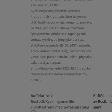
kiwi, apelsin, Grillad
Kycklin(Kycklinginnerfilé, dextros,
kryddor och kryddextrakter (cayenne,
chili, basilika, gurkmeja, oregano, paprika,
persilja, peppar, libbsticka, rosmarin,
spiskummin, vitlök), salt, rapsolja, lök,
tomat, kycklingbuljong, glukossirap,
stabiliseringsmedel (E450, E451), naturlig
arom, antioxidant (E301)), rostbiff av nöt,
vindruvor, passionsfrukt, Sallad, physalis,
salt, persilja, peppar,
antioxidationsmedel(E325, E301, ), socker,
druvsocker, konserveringsmedel(E262,
E250, ),
Bufféfat Nr 2
Bufféfat s
Rostbiff/Kycklinginnerfilé
av Rostbiff
chili/Pastrami med potatisgratäng
samt