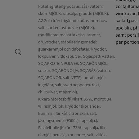
Potatisgratäng(potatis, sås (vatten,
coctailtoma
skumMJÖLK, rapsolja, grädde (MJÖLK),
vindruvor, 
ÄGGula från frigående höns inomhus,
sallad,pass
salt, socker, ostpulver (MJÖLK),
apelsin, ph
modifierad majsstärkelse, aromer,
samt persil
druvsocker, stabiliseringsmedel:
per portion
guarkärnmjöl och difosfater, kryddor,
lökpulver, vitlökspulver, Sojaspett(Vatten,
SOJAPROTEINPULVER, SOJABÖNMJÖL,
socker, SOJABÖNOLJA, SOJASÅS (vatten,
SOJABÖNOR, salt, VETE), potatismjöl,
ingefära, salt, svartpepparextrakt,
chilipulver, majsmjöl),
Kikärt/Morotsbiff(Kikärt 56 %, morot 34
%, rismjöl, lök, kryddor (koriander,
kummin, fänkål, citronskal), salt,
jäsningsmedel (E500ii), rapsolja.),
Falafelbulle (Kikärt 73 %, rapsolja, lök,
rismjöl, persilja, koriander, salt, vitlök,