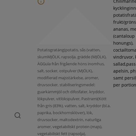
Chilimarin
kycklinginne
potatisfrat
frukt/gröns
ananas, m
(cantaloup
honungs),
Potatisgratäng(potatis, sås (vatten,
coctailtoma
skumMJÖLK, rapsolja, grädde (MJÖLK),
vindruvor, 
ÄGGula från frigående höns inomhus,
sallad,pass
salt, socker, ostpulver (MJÖLK),
apelsin, ph
modifierad majsstärkelse, aromer,
samt persil
druvsocker, stabiliseringsmedel:
per portion
guarkärnmjöl och difosfater, kryddor,
lökpulver, vitlökspulver, Pastrami(Kött
från gris (83%), vatten, salt, kryddor (bl.a.
paprika, bockhornsklöver), lök,
druvsocker, maltodextrin, naturliga
aromer, vegetabiliskt protein (majs),
vegetabiliskt fett (rapsolja),