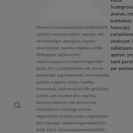
Pasta,
frukt/gröns
ananas, m
(cantaloup
Penne örtmarinerad(Pasta (DURUMVETE,
honungs),
vatten), marinad (vatten, rapsolja, salt,
coctailtoma
vitvinsvinäger, äppeljuice, krydda
vindruvor, 
(svartpeppar, paprika, ingefära, vitlök,
sallad,pass
chilipeppar, spiskummin,
apelsin, ph
cayennepeppar), konserveringsmedel
samt persil
(E202, E211), majsstärkelse, lök, tomat,
per portion
jästextrakt, paprikaextrakt, örter (persilja,
gräslök, oregano, timjan, basilika,
koriander)), Pastrami(Kött från gris (83%),
vatten, salt, kryddor (bl.a. paprika,
bockhornsklöver), lök, druvsocker,
maltodextrin, naturliga aromer,
vegetabiliskt protein (majs), vegetabiliskt
fett (rapsolja), stabiliseringsmedel (E451,
E450, E407), antioxidationsmedel (E301,