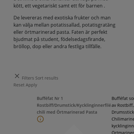
kött, ett vegetariskt samt ett för barnen .
De levereras med exotiska frukter och man
kan välja mellan potatissallad, potatisgratäng
eller örtmarinerad pasta. Faten är perfekt
bjudmat på student, födelsedagsfirande,
bröllop, dop eller andra festliga tillfälle.
Filters
Sort results
Reset
Apply
Bufféfat Nr 1
Bufféfat s
Rostbiff/Drumstick/Kycklinginnerfilé
av Rostbiff,
chili med Örtmarinerad Pasta
Drumsstick
Chilimarin
kycklinginne
Örtmarine