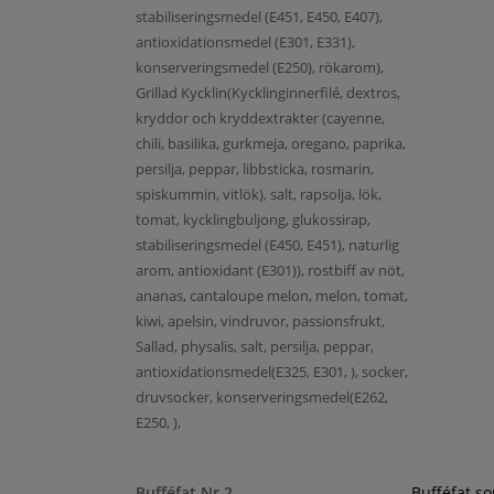
stabiliseringsmedel (E451, E450, E407),
antioxidationsmedel (E301, E331),
konserveringsmedel (E250), rökarom),
Grillad Kycklin(Kycklinginnerfilé, dextros,
kryddor och kryddextrakter (cayenne,
chili, basilika, gurkmeja, oregano, paprika,
persilja, peppar, libbsticka, rosmarin,
spiskummin, vitlök), salt, rapsolja, lök,
tomat, kycklingbuljong, glukossirap,
stabiliseringsmedel (E450, E451), naturlig
arom, antioxidant (E301)), rostbiff av nöt,
ananas, cantaloupe melon, melon, tomat,
kiwi, apelsin, vindruvor, passionsfrukt,
Sallad, physalis, salt, persilja, peppar,
antioxidationsmedel(E325, E301, ), socker,
druvsocker, konserveringsmedel(E262,
E250, ),
Bufféfat Nr 2
Bufféfat s