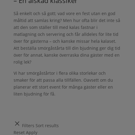
– En älskad klassiker
Så enkelt och så gott; vad vore en fest utan en god
måltid att samlas kring? Men hur ofta blir det inte så
att den som ställer till med kalas fastnar i
matlagning och servering och får alldeles för lite tid
över för gästerna – och kanske missar hela kalaset.
Att beställa smörgåstårta till din bjudning ger dig tid
över för annat, kanske överraska dina gäster med en
rolig lek?
Vi har smörgåstårtor i flera olika storlekar och
smaker för att passa alla tillfällen. Oavsett om du
planerar ett stort event för många gäster eller en
liten bjudning för få.
Filters
Sort results
Reset
Apply