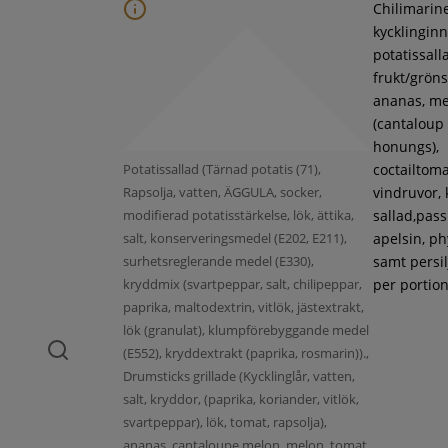
Chilimarin
kycklinginne
potatissall
frukt/gröns
ananas, m
(cantaloup
honungs),
Potatissallad (Tärnad potatis (71),
coctailtoma
Rapsolja, vatten, ÄGGULA, socker,
vindruvor, 
modifierad potatisstärkelse, lök, ättika,
sallad,pass
salt, konserveringsmedel (E202, E211),
apelsin, ph
surhetsreglerande medel (E330),
samt persil
kryddmix (svartpeppar, salt, chilipeppar,
per portion
paprika, maltodextrin, vitlök, jästextrakt,
lök (granulat), klumpförebyggande medel
(E552), kryddextrakt (paprika, rosmarin)).,
Drumsticks grillade (Kycklinglår, vatten,
salt, kryddor, (paprika, koriander, vitlök,
svartpeppar), lök, tomat, rapsolja),
ananas, cantaloupe melon, melon, tomat,