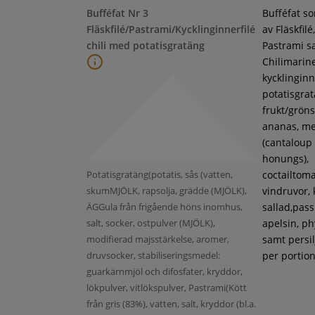
Bufféfat Nr 3
Bufféfat s
Fläskfilé/Pastrami/Kycklinginnerfilé
av Fläskfilé,
chili med potatisgratäng
Pastrami s
Chilimarin
kycklinginne
potatisgra
frukt/gröns
ananas, m
(cantaloup
honungs),
Potatisgratäng(potatis, sås (vatten,
coctailtoma
skumMJÖLK, rapsolja, grädde (MJÖLK),
vindruvor, 
ÄGGula från frigående höns inomhus,
sallad,pass
salt, socker, ostpulver (MJÖLK),
apelsin, ph
modifierad majsstärkelse, aromer,
samt persil
druvsocker, stabiliseringsmedel:
per portion
guarkärnmjöl och difosfater, kryddor,
lökpulver, vitlökspulver, Pastrami(Kött
från gris (83%), vatten, salt, kryddor (bl.a.