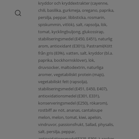
kryddor och kryddextrakter (cayenne,
chili, basilika, gurkmeja, oregano, paprika,
persilja, peppar, libbsticka, rosmarin,
spiskummin, vitlök), salt, rapsolja, lök,
tomat, kycklingbuljong, glukossirap,
stabiliseringsmedel (E450, E451), naturlig
arom, antioxidant (E301)), Pastrami(Kött
från gris (83%), vatten, salt, kryddor (bl.a.
paprika, bockhornsklöver), lök,
druvsocker, maltodextrin, naturliga
aromer, vegetabiliskt protein (majs),
vegetabiliskt fett (rapsolja),
stabiliseringsmedel (E451, E450, E407),
antioxidationsmedel (E301, E331),
konserveringsmedel (E250), rökarom),
rostbiff av nöt, ananas, cantaloupe
melon, melon, tomat, kiwi, apelsin,
vindruvor, passionsfrukt, Sallad, physalis,
salt, persilja, peppar,
antioxidationsmedel(E325, E301, ), socker,