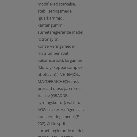
modifierad stärkelse,
stabiliseringsmedel
(guarkärnmjöl,
xantangummi),
surhetsreglerande medel
(citronsyra),
konserveringsmedel
(natriumbensoat,
kaliumsorbat), färgämne
(klorofyllkopparkomplex,
riboflavin).), VETEMJÖL,
MAYOFRAICHE(Svensk
pressad rapsolja, crème
fraiche (GRÄDDE,
syrningskultur), vatten,
ÄGG, socker, vinäger, salt,
konserveringsmedel (E
202), ättikssprit,
surhetsreglerande medel