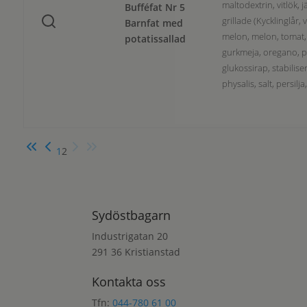
maltodextrin, vitlök, 
Bufféfat Nr 5
grillade (Kycklinglår,
Barnfat med
melon, melon, tomat, k
potatissallad
gurkmeja, oregano, pap
glukossirap, stabilise
physalis, salt, persil
1
2
Sydöstbagarn
Industrigatan 20
291 36 Kristianstad
Kontakta oss
Tfn:
044-780 61 00