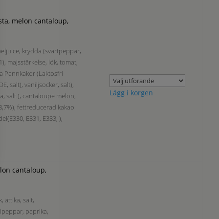
ta, melon cantaloup,
eljuice, krydda (svartpeppar,
, majsstärkelse, lök, tomat,
ska Pannkakor (Laktosfri
salt), vaniljsocker, salt),
Lägg i korgen
ia, salt.), cantaloupe melon,
,7%), fettreducerad kakao
del(E330, E331, E333, ),
lon cantaloup,
ättika, salt,
ipeppar, paprika,