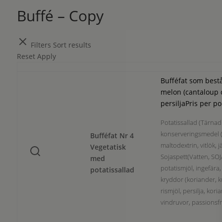
Buffé – Copy
Filters
Sort results
Reset
Apply
Bufféfat som bestå
melon (cantaloup o
persiljaPris per po
Potatissallad (Tärnad 
konserveringsmedel (E
Bufféfat Nr 4
maltodextrin, vitlök, 
Vegetatisk
Sojaspett(Vatten, S
med
potatismjöl, ingefära,
potatissallad
kryddor (koriander, ku
rismjöl, persilja, kor
vindruvor, passionsfru