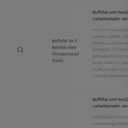
Bufféfat som best
coctailtomater, vin
Penne örtmarinerad(Pa
paprika, ingefära, vi
Bufféfat Nr 5
jästextrakt, paprikaex
Barnfat med
SURMJÖLK, VETEMJÖL, Ä
Örtmarinerad
Köttbullar (Nötkött, va
Pasta
tomat, vindruvor, ap
(7,4%), emulgeringsmed
förtjockningsmedel(E
Bufféfat som bestå
coctailtomater, vin
Potatissallad (Tärnad 
konserveringsmedel (E