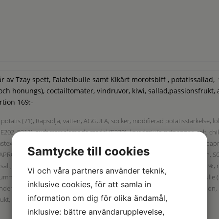
r av Tzay spett, Falafelbulle samt Kikärt morotsbiff , potatissallad,
ch honungs), coctailtomater, vindruvor, kiwi, sallad,passionsfrukt, 
rtion 169:-
potatis (71), Rapsolja, vatten, ÄGGULA, socker, modifierad potatisstärkelse, lök, 
202, E211), surhetsreglerande medel (E330), kryddmix (svartpeppar, salt, chil
jästextrakt, lök (granulat), klumpförebyggande medel (E552), kryddextrakt (papri
Samtycke till cookies
OJAPROTEINPULVER, SOJABÖNMJÖL, socker, SOJABÖNOLJA, SOJASÅS (vatten, SO
 salt, svartpepparextrakt, chilipulver, majsmjöl), Kikärt/Morotsbiff(Kikärt 56 %, 
Vi och våra partners använder teknik,
mmin, fänkål, citronskal), salt, jäsningsmedel (E500ii), rapsolja.), Falafelbulle (
inklusive cookies, för att samla in
iander, salt, vitlök, kummin, jäsningsmedel (E500ii)), ananas, cantaloupe melon, 
information om dig för olika ändamål,
kt, Sallad, physalis, persilja,
inklusive: bättre användarupplevelse,