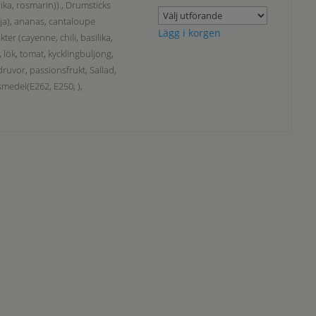
ika, rosmarin))., Drumsticks
olja), ananas, cantaloupe
Lägg i korgen
er (cayenne, chili, basilika,
, lök, tomat, kycklingbuljong,
druvor, passionsfrukt, Sallad,
smedel(E262, E250, ),