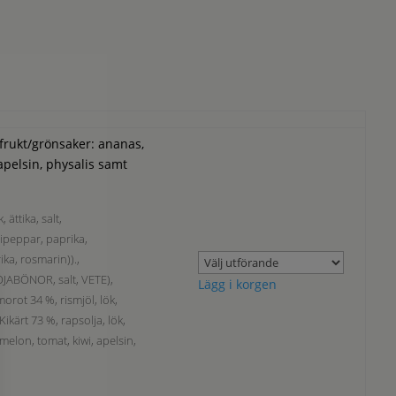
 frukt/grönsaker: ananas,
apelsin, physalis samt
ättika, salt,
ipeppar, paprika,
ka, rosmarin)).,
JABÖNOR, salt, VETE),
Lägg i korgen
morot 34 %, rismjöl, lök,
Kikärt 73 %, rapsolja, lök,
melon, tomat, kiwi, apelsin,