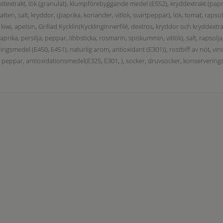
jästextrakt, lök (granulat), klumpförebyggande medel (E552), kryddextrakt (papr
 vatten, salt, kryddor, (paprika, koriander, vitlök, svartpeppar), lök, tomat, raps
iwi, apelsin, Grillad Kycklin(Kycklinginnerfilé, dextros, kryddor och kryddextrakt
rika, persilja, peppar, libbsticka, rosmarin, spiskummin, vitlök), salt, rapsolja
ringsmedel (E450, E451), naturlig arom, antioxidant (E301)), rostbiff av nöt, vin
ja, peppar, antioxidationsmedel(E325, E301, ), socker, druvsocker, konservering