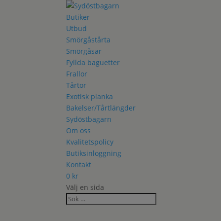
Butiker
Utbud
Smörgåstårta
Smörgåsar
Fyllda baguetter
Frallor
Tårtor
Exotisk planka
Bakelser/Tårtlängder
Sydöstbagarn
Om oss
Kvalitetspolicy
Butiksinloggning
Kontakt
0
kr
Välj en sida