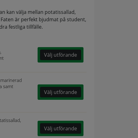
n kan välja mellan potatissallad,
 Faten är perfekt bjudmat på student,
 festliga tillfälle.
,
Välj utförande
mt
rtmarinerad
la samt
Välj utförande
atissallad,
Välj utförande