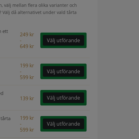
n, välj mellan flera olika varianter och
? Välj då alternativet under vald tårta
 ett
249
kr
-
Välj utförande
649
kr
199
kr
-
Välj utförande
599
kr
ed
Välj utförande
139
kr
199
kr
tårta
-
Välj utförande
599
kr