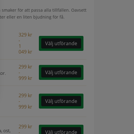
 smaker för att passa alla tillfällen. Oavsett
r eller en liten bjudning för få.
329
kr
-
Välj utförande
1
049
kr
299
kr
-
Välj utförande
kor.
999
kr
299
kr
-
Välj utförande
999
kr
299
kr
, ost,
-
Välj utförande