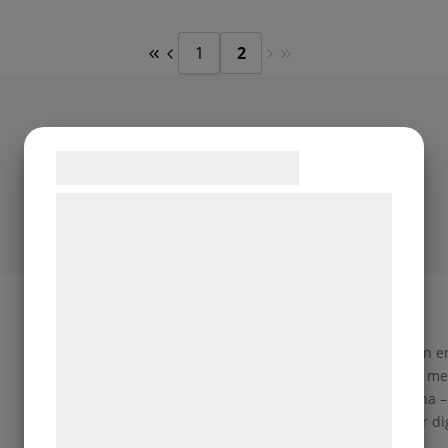
1
2
Samtykke til cookies
Vi og vores samarbejdspartnere bruger
teknologier, herunder cookies, til at
indsamle oplysninger om dig til forskellige
formål, herunder: Tilpasning af annoncering,
– En älskad klassiker
bedre brugeroplevelse, funktionalitet,
statistik og marketing. Disse oplysninger
Så enkelt och så gott; vad vore en fest utan 
kan blive delt med annoncerings- og
ofta blir det inte så att den som ställer till 
och får alldeles för lite tid över för gästerna
analysepartnere, som kan kombinere dem
beställa smörgåstårta till din bjudning ger di
med data, du tidligere har givet dem eller
gäster med en rolig lek?