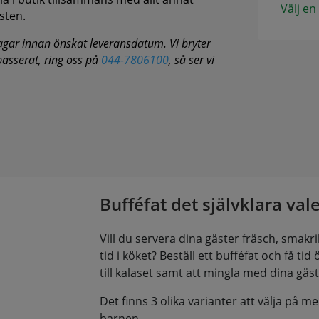
Välj en
sten.
agar innan önskat leveransdatum. Vi bryter
 passerat, ring oss på
044-7806100
, så ser vi
Bufféfat det självklara vale
Vill du servera dina gäster fräsch, smakri
tid i köket? Beställ ett bufféfat och få tid ö
till kalaset samt att mingla med dina gäst
Det finns 3 olika varianter att välja på me
barnen .