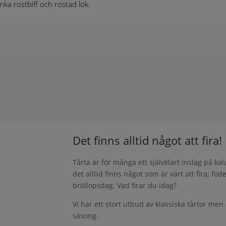
inka rostbiff och rostad lök.
Det finns alltid något att fira!
Tårta är för många ett självklart inslag på kal
det alltid finns något som är värt att fira; föd
bröllopsdag. Vad firar du idag?
Vi har ett stort utbud av klassiska tårtor me
säsong.