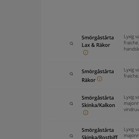
Lyxig v
Smörgåstårta
fraiche
Lax & Räkor
handsk
Lyxig v
Smörgåstårta
fraiche
Räkor
Lyxig v
Smörgåstårta
majonn
Skinka/Kalkon
vindruv
Lyxig v
Smörgåstårta
majonnä
Skinka/Rostbiff