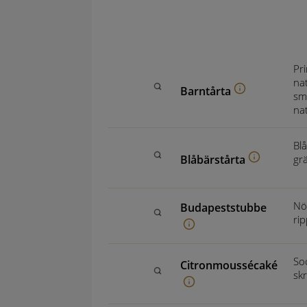
Pr
na
Barntårta
sm
na
Blå
Blåbärstårta
gr
Nö
Budapeststubbe
ri
So
Citronmoussécaké
skr