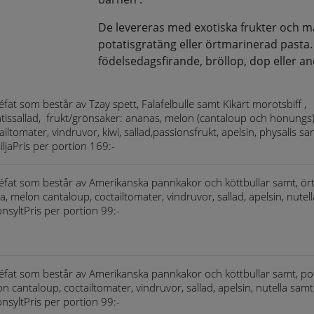
De levereras med exotiska frukter och ma
potatisgratäng eller örtmarinerad pasta.
födelsedagsfirande, bröllop, dop eller andra
éfat som består av Tzay spett, Falafelbulle samt Kikärt morotsbiff ,
tissallad, frukt/grönsaker: ananas, melon (cantaloup och honungs)
ailtomater, vindruvor, kiwi, sallad,passionsfrukt, apelsin, physalis sa
iljaPris per portion 169:-
éfat som består av Amerikanska pannkakor och köttbullar samt, ö
a, melon cantaloup, coctailtomater, vindruvor, sallad, apelsin, nutel
onsyltPris per portion 99:-
éfat som består av Amerikanska pannkakor och köttbullar samt, pot
n cantaloup, coctailtomater, vindruvor, sallad, apelsin, nutella samt
onsyltPris per portion 99:-