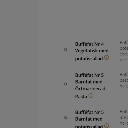
Buff
Bufféfat Nr 4
pota
Vegetatisk med
coct
potatissallad
pers
Buff
Bufféfat Nr 5
past
Barnfat med
hall
Örtmarinerad
Pasta
Buff
Bufféfat Nr 5
melo
Barnfat med
hall
potatissallad