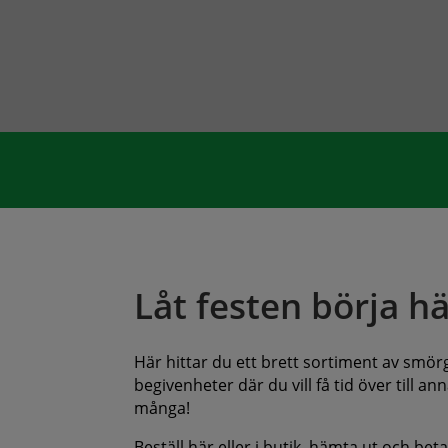
Låt festen börja hä
Här hittar du ett brett sortiment av smörgå
begivenheter där du vill få tid över till 
många!
Beställ här eller i butik, hämta ut och bet