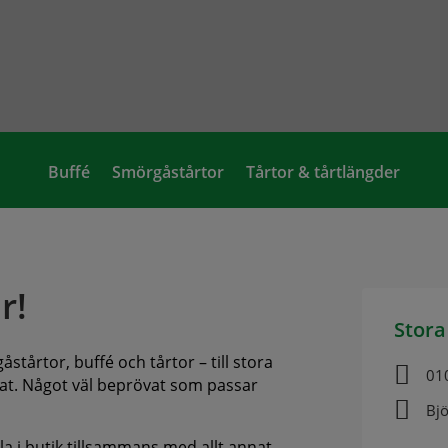
Buffé
Smörgåstårtor
Tårtor & tårtlängder
r!
Stora
stårtor, buffé och tårtor – till stora

01
annat. Något väl beprövat som passar

Bj
ala i butik tillsammans med allt annat