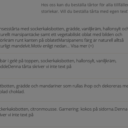
Hos oss kan du beställa tårtor för alla tillfälle
storlekar. Vill du beställa tårta med egen text
insesstårta med sockerkaksbotten, grädde, vaniljkräm, hallonsylt och
turellt marsipantäcke samt ett vegetabiliskt oblat med bilden och
örkräm runt kanten på oblatetMarsipanens färg är naturell alltså
turligt mandelvit.Motiv enligt nedan…
Visa mer (+)
bär i gelé på toppen, sockerkaksbotten, hallonsylt, vaniljkräm,
äddeDenna tårta skriver vi inte text på
tbotten, grädde och mandariner som rullas ihop och dekoreras m
pplad choklad.
ckerkaksbotten, citronmousse. Garnering: kokos på sidorna.Denna 
iver vi inte text på