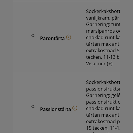
Sockerkaksbotten, ha
vaniljkräm, päronmo
Garnering: tunt lager
marsipanros och kr
choklad runt kanten.
Pärontårta
tårtan max antal tec
extrakostnad 50 kr: 5
tecken, 11-13 bitar 
Visa mer (+)
Sockerkaksbotten, va
passionsfruktsmouss
Garnering: gelétäck
passionsfrukt och k
choklad runt kanten.
Passionstårta
tårtan max antal tec
extrakostnad på 50 kr
15 tecken, 11-13 bita