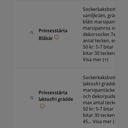
Sockerkaksbotten, bl
vaniljkräm, grädde. 
blått marsipantäcke,
marsipanros som p
Prinsesstårta
dekorsocker.Text på
Blåbär
antal tecken, extrak
50 kr: 5-7 bitar 15 te
bitar 30 tecken och…
Visa mer (+)
Sockerkaksbotten, ha
laktosfri grädde. Gar
marsipantäcke, mar
Prinsesstårta
och dekorpuder.Text
laktosfri grädde
max antal tecken, ex
50 kr: 5-7 bitar 15 te
bitar 30 tecken och 1
45…
Visa mer (+)