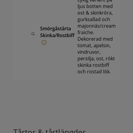
ljus botten med
ost & skinkröra,
gurksallad och
majonnäs/cream
Smörgåstårta
299
k
fraiche.
-
Skinka/Rostbiff
Dekorerad med
999
k
tomat, apelsin,
vindruvor,
persilja, ost, rökt
skinka rostbiff
och rostad lök.
Tårtor & tårtlängder