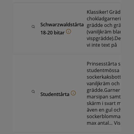
Klassiker! Grädde oc
chokladgarnering, n
Schwarzwaldstårta
grädde och gräddkr
(vaniljkräm blandat
18-20 bitar
vispgrädde).Denna tå
vi inte text på
Prinsesstårta som e
studentmössa med
sockerkaksbotten, ha
vaniljkräm och
grädde.Garnering: Na
Studenttårta
marsipan samt brätt
skärm i svart marsipa
även en gul och blå
sockerblomma.Text p
max antal…
Visa mer 