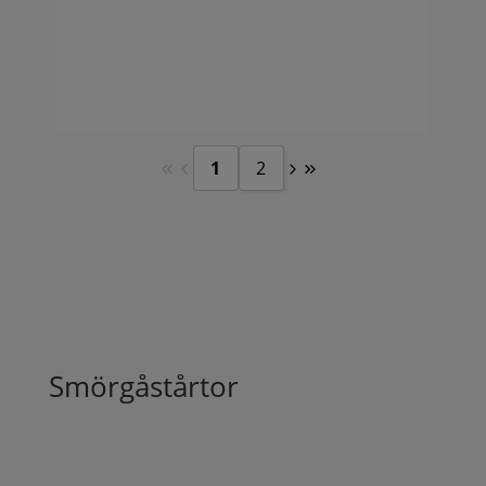
vin
sal
ape
sam
per
1
2
Smörgåstårtor