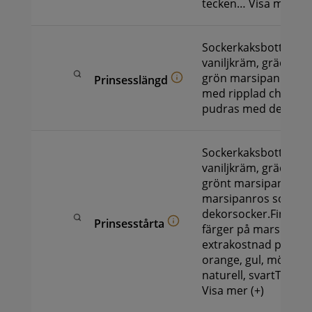
tecken…
Visa mer (+)
Sockerkaksbotten, ha
vaniljkräm, grädde.G
grön marsipan som 
Prinsesslängd
med ripplad choklad
pudras med dekorso
Sockerkaksbotten, ha
vaniljkräm, grädde. 
grönt marsipantäcke
marsipanros som p
dekorsocker.Finnas f
Prinsesstårta
färger på marsipan 
extrakostnad på 50 k
orange, gul, mörkblå,
naturell, svartText p
Visa mer (+)