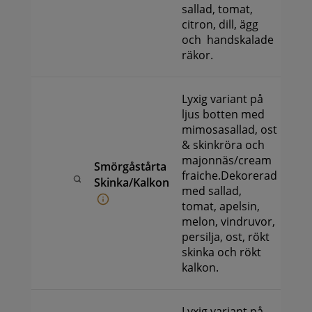
sallad, tomat,
citron, dill, ägg
och handskalade
räkor.
Lyxig variant på
ljus botten med
mimosasallad, ost
& skinkröra och
majonnäs/cream
Smörgåstårta
299
k
fraiche.Dekorerad
-
Skinka/Kalkon
med sallad,
999
k
tomat, apelsin,
melon, vindruvor,
persilja, ost, rökt
skinka och rökt
kalkon.
Lyxig variant på