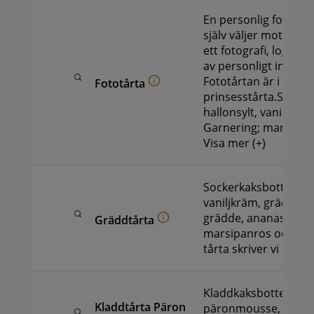
En personlig fototår
själv väljer motiv, de
ett fotografi, logga e
av personligt intress
Fototårtan är i grun
Fototårta
prinsesstårta.Socker
hallonsylt, vaniljkrä
Garnering; marsipa
Visa mer (+)
Sockerkaksbotten, ha
vaniljkräm, grädde. 
grädde, ananas, man
Gräddtårta
marsipanros och ch
tårta skriver vi inte t
Kladdkaksbotten,
Kladdtårta Päron
päronmousse, mars