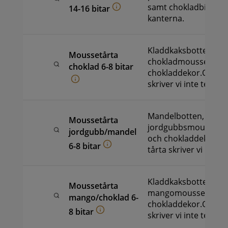
samt chokladbitar ru
14-16 bitar
kanterna.
Kladdkaksbotten,
Moussetårta
chokladmousse sam
choklad 6-8 bitar
chokladdekor.OBS! D
skriver vi inte text på
Mandelbotten,
Moussetårta
jordgubbsmousse, g
jordgubb/mandel
och chokladdekorOB
6-8 bitar
tårta skriver vi inte t
Kladdkaksbotten,
Moussetårta
mangomousse, gelés
mango/choklad 6-
chokladdekor.OBS! D
8 bitar
skriver vi inte text på