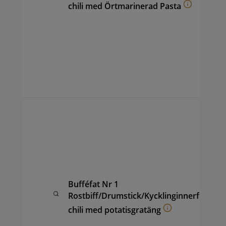
(ca
chili med Örtmarinerad Pasta
hon
coc
vin
sal
ape
sam
per
Buf
av 
Dru
Chi
kyc
pot
fru
Bufféfat Nr 1
ana
Rostbiff/Drumstick/Kycklinginnerfilé
(ca
chili med potatisgratäng
hon
coc