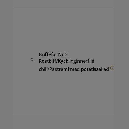
Buf
av 
sam
kyc
pot
fru
Bufféfat Nr 2
ana
Rostbiff/Kycklinginnerfilé
(ca
hon
chili/Pastrami med potatissallad
coc
vin
sal
ape
sam
per
Buf