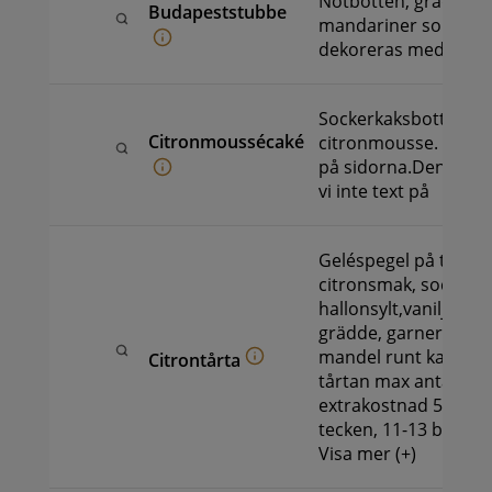
Nötbotten, grädde o
Budapeststubbe
mandariner som rull
dekoreras med rippl
Sockerkaksbotten,
Citronmoussécaké
citronmousse. Garne
på sidorna.Denna tår
vi inte text på
Geléspegel på toppe
citronsmak, sockerk
hallonsylt,vaniljkräm
grädde, garnerad me
mandel runt kantenT
Citrontårta
tårtan max antal tec
extrakostnad 50 kr: 5
tecken, 11-13 bitar…
Visa mer (+)