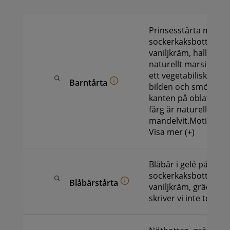
Prinsesstårta med
sockerkaksbotten, g
vaniljkräm, hallonsyl
naturellt marsipant
ett vegetabiliskt obl
Barntårta
bilden och smörkräm
kanten på oblatetMa
färg är naturell alltså
mandelvit.Motiv enl
Visa mer (+)
Blåbär i gelé på topp
sockerkaksbotten, ha
Blåbärstårta
vaniljkräm, gräddeD
skriver vi inte text på