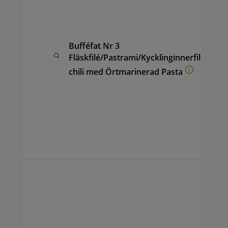
kyc
Ör
Pas
fru
Bufféfat Nr 3
ana
Fläskfilé/Pastrami/Kycklinginnerfilé
(ca
chili med Örtmarinerad Pasta
hon
coc
vin
sal
ape
sam
per
Buf
av F
Pas
Chi
kyc