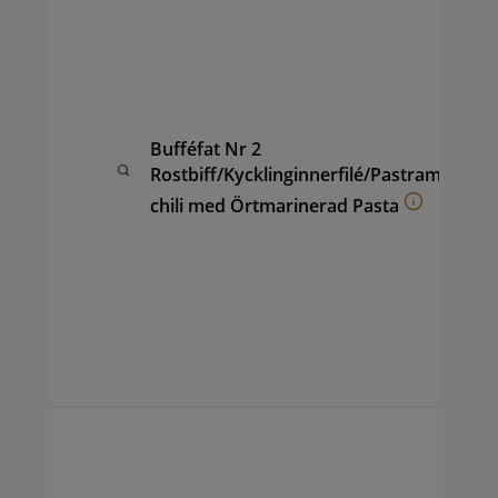
av 
Pas
Chi
kyc
Ör
pas
Bufféfat Nr 2
fru
Rostbiff/Kycklinginnerfilé/Pastrami
ana
(ca
chili med Örtmarinerad Pasta
hon
coc
vin
sal
ape
sam
per
Buf
av 
sam