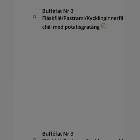
pot
fru
Bufféfat Nr 3
ana
Fläskfilé/Pastrami/Kycklinginnerfilé
(ca
chili med potatisgratäng
hon
coc
vin
sal
ape
sam
per
Buf
av F
Pas
Chi
kyc
pot
fru
Bufféfat Nr 3
ana