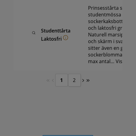
Prinsesstårta som e
studentmössa med
sockerkaksbotten, ha
och laktosfri grädde
Studenttårta
Naturell marsipan s
Laktosfri
och skärm i svart ma
sitter även en gul oc
sockerblomma.Text p
max antal…
Visa mer 
1
2