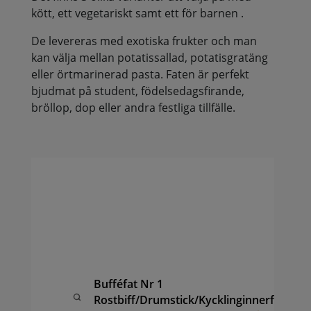
kött, ett vegetariskt samt ett för barnen .
De levereras med exotiska frukter och man
kan välja mellan potatissallad, potatisgratäng
eller örtmarinerad pasta. Faten är perfekt
bjudmat på student, födelsedagsfirande,
bröllop, dop eller andra festliga tillfälle.
Buf
av 
Dru
Chi
kyc
Ör
pas
Bufféfat Nr 1
fru
Rostbiff/Drumstick/Kycklinginnerfilé
ana