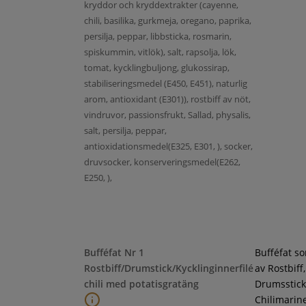
kryddor och kryddextrakter (cayenne,
chili, basilika, gurkmeja, oregano, paprika,
persilja, peppar, libbsticka, rosmarin,
spiskummin, vitlök), salt, rapsolja, lök,
tomat, kycklingbuljong, glukossirap,
stabiliseringsmedel (E450, E451), naturlig
arom, antioxidant (E301)), rostbiff av nöt,
vindruvor, passionsfrukt, Sallad, physalis,
salt, persilja, peppar,
antioxidationsmedel(E325, E301, ), socker,
druvsocker, konserveringsmedel(E262,
E250, ),
Bufféfat Nr 1
Bufféfat s
Rostbiff/Drumstick/Kycklinginnerfilé
av Rostbiff,
chili med potatisgratäng
Drumsstick
Chilimarin