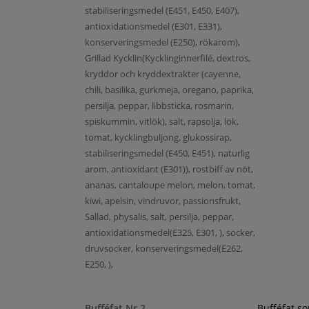
stabiliseringsmedel (E451, E450, E407),
antioxidationsmedel (E301, E331),
konserveringsmedel (E250), rökarom),
Grillad Kycklin(Kycklinginnerfilé, dextros,
kryddor och kryddextrakter (cayenne,
chili, basilika, gurkmeja, oregano, paprika,
persilja, peppar, libbsticka, rosmarin,
spiskummin, vitlök), salt, rapsolja, lök,
tomat, kycklingbuljong, glukossirap,
stabiliseringsmedel (E450, E451), naturlig
arom, antioxidant (E301)), rostbiff av nöt,
ananas, cantaloupe melon, melon, tomat,
kiwi, apelsin, vindruvor, passionsfrukt,
Sallad, physalis, salt, persilja, peppar,
antioxidationsmedel(E325, E301, ), socker,
druvsocker, konserveringsmedel(E262,
E250, ),
Bufféfat Nr 2
Bufféfat s