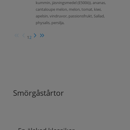
kummin, jäsningsmedel (E500ii)), ananas,
cantaloupe melon, melon, tomat, kiwi,
apelsin, vindruvor, passionsfrukt, Sallad,
physalis, persilja,
1
2
Smörgåstårtor