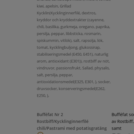
kiwi, apelsin, Grillad
Kycklin(Kycklinginnerfilé, dextros,
kryddor och kryddextrakter (cayenne,
chili, basilika, gurkmeja, oregano, paprika,
persilja, peppar, libbsticka, rosmarin,
spiskummin, vitlök), salt, rapsolja, lök,
tomat, kycklingbuljong, glukossirap,
stabiliseringsmedel (E450, E451), naturlig
arom, antioxidant (E301)), rostbiff av nöt,
vindruvor, passionsfrukt, Sallad, physalis,
salt, persilja, peppar,
antioxidationsmedel(E325, E301, ), socker,
druvsocker, konserveringsmedel(E262,
E250, ),
Bufféfat Nr 2
Bufféfat s
Rostbiff/Kycklinginnerfilé
av Rostbiff
chili/Pastrami med potatisgratäng
samt