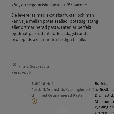
kött, ett vegetariskt samt ett för barnen .
De levereras med exotiska frukter och man
kan välja mellan potatissallad, potatisgratäng
eller örtmarinerad pasta. Faten är perfekt
bjudmat på student, födelsedagsfirande,
bröllop, dop eller andra festliga tillfälle.
Filters
Sort results
Reset
Apply
Bufféfat Nr 1
Bufféfat s
Rostbiff/Drumstick/Kycklinginnerfilé
av Rostbiff,
chili med Örtmarinerad Pasta
Drumsstick
Chilimarin
kycklinginne
Örtmarine