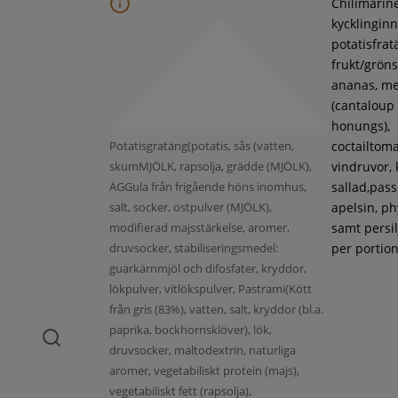
Chilimarin
kycklinginne
potatisfrat
frukt/gröns
ananas, m
(cantaloup
honungs),
Potatisgratäng(potatis, sås (vatten,
coctailtoma
skumMJÖLK, rapsolja, grädde (MJÖLK),
vindruvor, 
ÄGGula från frigående höns inomhus,
sallad,pass
salt, socker, ostpulver (MJÖLK),
apelsin, ph
modifierad majsstärkelse, aromer,
samt persil
druvsocker, stabiliseringsmedel:
per portion
guarkärnmjöl och difosfater, kryddor,
lökpulver, vitlökspulver, Pastrami(Kött
från gris (83%), vatten, salt, kryddor (bl.a.
paprika, bockhornsklöver), lök,
druvsocker, maltodextrin, naturliga
aromer, vegetabiliskt protein (majs),
vegetabiliskt fett (rapsolja),