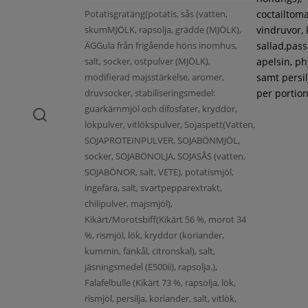
Potatisgratäng(potatis, sås (vatten,
coctailtoma
skumMJÖLK, rapsolja, grädde (MJÖLK),
vindruvor, 
ÄGGula från frigående höns inomhus,
sallad,pass
salt, socker, ostpulver (MJÖLK),
apelsin, ph
modifierad majsstärkelse, aromer,
samt persil
druvsocker, stabiliseringsmedel:
per portion
guarkärnmjöl och difosfater, kryddor,
lökpulver, vitlökspulver, Sojaspett(Vatten,
SOJAPROTEINPULVER, SOJABÖNMJÖL,
socker, SOJABÖNOLJA, SOJASÅS (vatten,
SOJABÖNOR, salt, VETE), potatismjöl,
ingefära, salt, svartpepparextrakt,
chilipulver, majsmjöl),
Kikärt/Morotsbiff(Kikärt 56 %, morot 34
%, rismjöl, lök, kryddor (koriander,
kummin, fänkål, citronskal), salt,
jäsningsmedel (E500ii), rapsolja.),
Falafelbulle (Kikärt 73 %, rapsolja, lök,
rismjöl, persilja, koriander, salt, vitlök,