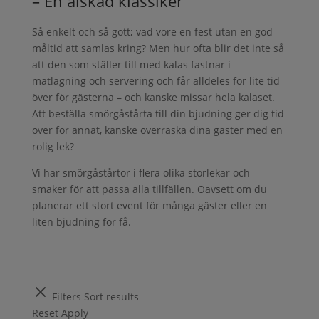
– En älskad klassiker
Så enkelt och så gott; vad vore en fest utan en god
måltid att samlas kring? Men hur ofta blir det inte så
att den som ställer till med kalas fastnar i
matlagning och servering och får alldeles för lite tid
över för gästerna – och kanske missar hela kalaset.
Att beställa smörgåstårta till din bjudning ger dig tid
över för annat, kanske överraska dina gäster med en
rolig lek?
Vi har smörgåstårtor i flera olika storlekar och
smaker för att passa alla tillfällen. Oavsett om du
planerar ett stort event för många gäster eller en
liten bjudning för få.
Filters
Sort results
Reset
Apply