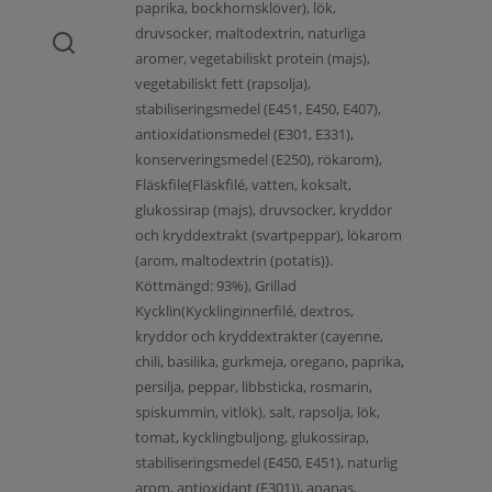
paprika, bockhornsklöver), lök,
druvsocker, maltodextrin, naturliga
aromer, vegetabiliskt protein (majs),
vegetabiliskt fett (rapsolja),
stabiliseringsmedel (E451, E450, E407),
antioxidationsmedel (E301, E331),
konserveringsmedel (E250), rökarom),
Fläskfile(Fläskfilé, vatten, koksalt,
glukossirap (majs), druvsocker, kryddor
och kryddextrakt (svartpeppar), lökarom
(arom, maltodextrin (potatis)).
Köttmängd: 93%), Grillad
Kycklin(Kycklinginnerfilé, dextros,
kryddor och kryddextrakter (cayenne,
chili, basilika, gurkmeja, oregano, paprika,
persilja, peppar, libbsticka, rosmarin,
spiskummin, vitlök), salt, rapsolja, lök,
tomat, kycklingbuljong, glukossirap,
stabiliseringsmedel (E450, E451), naturlig
arom, antioxidant (E301)), ananas,