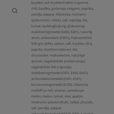
kryddor och kryddextrakter (cayenne,
chili, basilika, gurkmeja, oregano, paprika,
persilja, peppar, libbsticka, rosmarin,
spiskummin, vitlök), salt, rapsolja, lök,
tomat, kycklingbuljong, glukossirap,
stabiliseringsmedel (E450, E451), naturlig
arom, antioxidant (E301)), Pastrami(Kött
från gris (83%), vatten, salt, kryddor (bl.a.
paprika, bockhornsklöver), lök,
druvsocker, maltodextrin, naturliga
aromer, vegetabiliskt protein (majs),
vegetabiliskt fett (rapsolja),
stabiliseringsmedel (E451, E450, E407),
antioxidationsmedel (E301, E331),
konserveringsmedel (E250), rökarom),
rostbiff av nöt, ananas, cantaloupe
melon, melon, tomat, kiwi, apelsin,
vindruvor, passionsfrukt, Sallad, physalis,
salt, persilja, peppar,
antioxidationsmedel(E325, E301, ), socker,