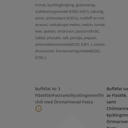
tomat, kycklingbuljong, glukossirap,
stabiliseringsmedel (E450, E451), naturlig
arom, antioxidant (E301)), rostbiff av nöt,
ananas, cantaloupe melon, melon, tomat,
kiwi, apelsin, vindruvor, passionsfrukt,
Sallad, physalis, salt, persilja, peppar,
antioxidationsmedel(E325, E301, ), socker,
druvsocker, konserveringsmedel(E262,
E250, ).
Bufféfat Nr 3
Bufféfat s
Fläskfilé/Pastrami/Kycklinginnerfilé
av Fläskfié
chili med Örtmarinerad Pasta
samt
Chilimarin
kycklinginne
Örtmarine