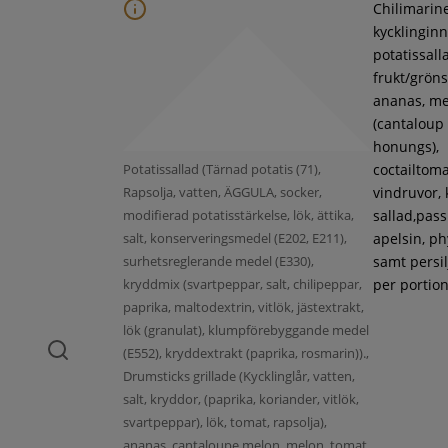
Chilimarin
kycklinginne
potatissall
frukt/gröns
ananas, m
(cantaloup
honungs),
Potatissallad (Tärnad potatis (71),
coctailtoma
Rapsolja, vatten, ÄGGULA, socker,
vindruvor, 
modifierad potatisstärkelse, lök, ättika,
sallad,pass
salt, konserveringsmedel (E202, E211),
apelsin, ph
surhetsreglerande medel (E330),
samt persil
kryddmix (svartpeppar, salt, chilipeppar,
per portion
paprika, maltodextrin, vitlök, jästextrakt,
lök (granulat), klumpförebyggande medel
(E552), kryddextrakt (paprika, rosmarin)).,
Drumsticks grillade (Kycklinglår, vatten,
salt, kryddor, (paprika, koriander, vitlök,
svartpeppar), lök, tomat, rapsolja),
ananas, cantaloupe melon, melon, tomat,