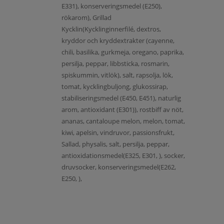
E331), konserveringsmedel (E250),
rökarom), Grillad
Kycklin(Kycklinginnerfilé, dextros,
kryddor och kryddextrakter (cayenne,
chili, basilika, gurkmeja, oregano, paprika,
persilja, peppar, libbsticka, rosmarin,
spiskummin, vitlök), salt, rapsolja, lök,
tomat, kycklingbuljong, glukossirap,
stabiliseringsmedel (E450, E451), naturlig
arom, antioxidant (E301)), rostbiff av nöt,
ananas, cantaloupe melon, melon, tomat,
kiwi, apelsin, vindruvor, passionsfrukt,
Sallad, physalis, salt, persilja, peppar,
antioxidationsmedel(E325, E301, ), socker,
druvsocker, konserveringsmedel(E262,
E250, ),