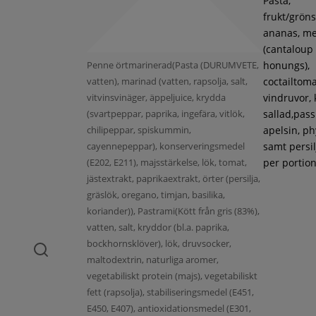
Pasta,
frukt/gröns
ananas, m
(cantaloup
Penne örtmarinerad(Pasta (DURUMVETE,
honungs),
vatten), marinad (vatten, rapsolja, salt,
coctailtoma
vitvinsvinäger, äppeljuice, krydda
vindruvor, 
(svartpeppar, paprika, ingefära, vitlök,
sallad,pass
chilipeppar, spiskummin,
apelsin, ph
cayennepeppar), konserveringsmedel
samt persil
(E202, E211), majsstärkelse, lök, tomat,
per portion
jästextrakt, paprikaextrakt, örter (persilja,
gräslök, oregano, timjan, basilika,
koriander)), Pastrami(Kött från gris (83%),
vatten, salt, kryddor (bl.a. paprika,
bockhornsklöver), lök, druvsocker,
maltodextrin, naturliga aromer,
vegetabiliskt protein (majs), vegetabiliskt
fett (rapsolja), stabiliseringsmedel (E451,
E450, E407), antioxidationsmedel (E301,