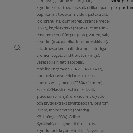
surhetsreglerande medel (E330),
samt persil
kryddmix (svartpeppar, salt, chilipeppar,
per portion
paprika, maltodextrin, vitlök, jästextrakt,
lök (granulat), klumpförebyggande medel
(E552), kryddextrakt (paprika, rosmarin)).,
Pastrami(Kött från gris (83%), vatten, salt,
kryddor (bl.a. paprika, bockhornsklöver),
lök, druvsocker, maltodextrin, naturliga
aromer, vegetabiliskt protein (majs),
vegetabiliskt fett (rapsolja),
stabiliseringsmedel (E451, E450, E407),
antioxidationsmedel (E301, E331),
konserveringsmedel (E250), rökarom),
Fläskfile(Fläskfilé, vatten, koksalt,
glukossirap (majs), druvsocker, kryddor
och kryddextrakt (svartpeppar), lökarom
(arom, maltodextrin (potatis)).
Köttmängd: 93%), Grillad
Kycklin(Kycklinginnerfilé, dextros,
kryddor och kryddextrakter (cayenne,