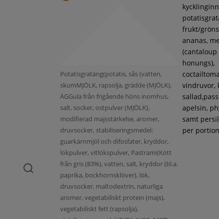
kycklinginne
potatisgra
frukt/gröns
ananas, m
(cantaloup
honungs),
Potatisgratäng(potatis, sås (vatten,
coctailtoma
skumMJÖLK, rapsolja, grädde (MJÖLK),
vindruvor, 
ÄGGula från frigående höns inomhus,
sallad,pass
salt, socker, ostpulver (MJÖLK),
apelsin, ph
modifierad majsstärkelse, aromer,
samt persil
druvsocker, stabiliseringsmedel:
per portion
guarkärnmjöl och difosfater, kryddor,
lökpulver, vitlökspulver, Pastrami(Kött
från gris (83%), vatten, salt, kryddor (bl.a.
paprika, bockhornsklöver), lök,
druvsocker, maltodextrin, naturliga
aromer, vegetabiliskt protein (majs),
vegetabiliskt fett (rapsolja),