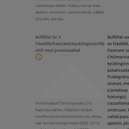
cantaloupe melon, melon, tomat, kiwi,
apelsin, vindruvor, passionsfrukt, Sallad,
physalis, persilja,
Bufféfat Nr 3
Bufféfat s
Fläskfilé/Pastrami/Kycklinginnerfilé
av Fläskfilé,
chili med potatissallad
Pastrami s
Chilimarin
kycklinginne
potatissall
frukt/gröns
ananas, m
(cantaloup
honungs),
Potatissallad (Tärnad potatis (71),
coctailtoma
Rapsolja, vatten, ÄGGULA, socker,
vindruvor, 
modifierad potatisstärkelse, lök, ättika,
sallad,pass
salt, konserveringsmedel (E202, E211),
apelsin, ph