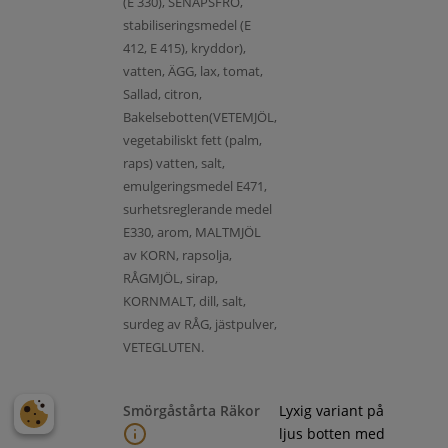
(E 330), SENAPSFRÖ,
stabiliseringsmedel (E
412, E 415), kryddor),
vatten, ÄGG, lax, tomat,
Sallad, citron,
Bakelsebotten(VETEMJÖL,
vegetabiliskt fett (palm,
raps) vatten, salt,
emulgeringsmedel E471,
surhetsreglerande medel
E330, arom, MALTMJÖL
av KORN, rapsolja,
RÅGMJÖL, sirap,
KORNMALT, dill, salt,
surdeg av RÅG, jästpulver,
VETEGLUTEN.
Smörgåstårta Räkor
Lyxig variant på
ljus botten med