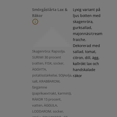
Smörgåstårta Lax &
Lyxig variant på
Räkor
ljus botten med
skagenröra,
gurksallad,
majonnäs/cream
fraiche.
Dekorerad med
Skagenröra: Rapsolja,
sallad, tomat,
SURIMI 30 procent
citron, dill, ägg,
(vatten, FISK, socker,
kallrökt lax och
ÄGGVITA,
handskalade
potatisstärkelse, SOJAolja,
räkor
salt, KRABBAROM,
färgämne
(paprikaextrakt, karmin)),
RÄKOR 15 procent,
vatten, ÄGGULA,
LODDAROM, socker,