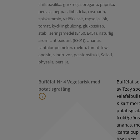
chili, basilika, gurkmeja, oregano, paprika,
persilja, peppar, libbsticka, rosmarin,
spiskummin, vitlök), salt, rapsolja, lök,
tomat, kycklingbuljong, glukossirap,
stabiliseringsmedel (E450, E451), naturlig
arom, antioxidant (E301)), ananas,
cantaloupe melon, melon, tomat, kiwi,
apelsin, vindruvor, passionsfrukt, Sallad,
physalis, persilja,
Bufféfat Nr 4 Vegetarisk med
Bufféfat s
potatisgratäng
av Tzay spe
Falafelbull
Kikärt moro
potatisgra
frukt/gröns
ananas, m
(cantaloup
honungs),