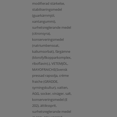
modifierad stärkelse,
stabiliseringsmedel
(guarkärnmjöl,
xantangummi),
surhetsreglerande medel
(citronsyra),
konserveringsmedel
(natriumbensoat,
kaliumsorbat), färgämne
(klorofyllkopparkomplex,
riboflavin).), VETEMJÖL,
MAYOFRAICHE(Svensk
pressad rapsolja, crème
fraiche (GRÄDDE,
syrningskultur), vatten,
ÄGG, socker, vinäger, salt,
konserveringsmedel (E
202), ättikssprit,
surhetsreglerande medel