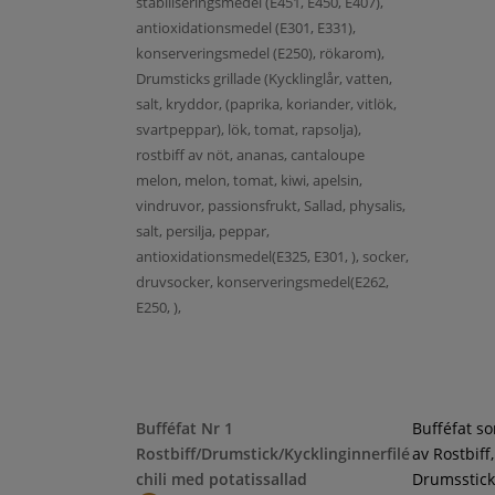
stabiliseringsmedel (E451, E450, E407),
antioxidationsmedel (E301, E331),
konserveringsmedel (E250), rökarom),
Drumsticks grillade (Kycklinglår, vatten,
salt, kryddor, (paprika, koriander, vitlök,
svartpeppar), lök, tomat, rapsolja),
rostbiff av nöt, ananas, cantaloupe
melon, melon, tomat, kiwi, apelsin,
vindruvor, passionsfrukt, Sallad, physalis,
salt, persilja, peppar,
antioxidationsmedel(E325, E301, ), socker,
druvsocker, konserveringsmedel(E262,
E250, ),
Bufféfat Nr 1
Bufféfat s
Rostbiff/Drumstick/Kycklinginnerfilé
av Rostbiff,
chili med potatissallad
Drumsstick