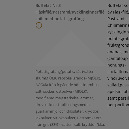
Bufféfat Nr 3
Bufféfat s
Fläskfilé/Pastrami/Kycklinginnerfilé
av Fläskfilé,
chili med potatisgratäng
Pastrami s
Chilimarin
kycklinginne
potatisgra
frukt/gröns
ananas, m
(cantaloup
honungs),
Potatisgratäng(potatis, sås (vatten,
coctailtoma
skumMJÖLK, rapsolja, grädde (MJÖLK),
vindruvor, 
ÄGGula från frigående höns inomhus,
sallad,pass
salt, socker, ostpulver (MJÖLK),
apelsin, ph
modifierad majsstärkelse, aromer,
samt persil
druvsocker, stabiliseringsmedel:
per portion
guarkärnmjöl och difosfater, kryddor,
lökpulver, vitlökspulver, Pastrami(Kött
från gris (83%), vatten, salt, kryddor (bl.a.