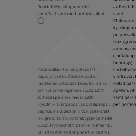
Rostbiff/Kycklinginnerfilé
av Rostbiff
chili/Pastrami med potatissallad
samt
Chilimarin
kycklinginne
potatissall
frukt/gröns
ananas, m
(cantaloup
honungs),
Potatissallad (Tärnad potatis (71),
coctailtoma
Rapsolja, vatten, ÄGGULA, socker,
vindruvor, 
modifierad potatisstärkelse, lök, ättika,
sallad,pass
salt, konserveringsmedel (E202, E211),
apelsin, ph
surhetsreglerande medel (E330),
samt persil
kryddmix (svartpeppar, salt, chilipeppar,
per portion
paprika, maltodextrin, vitlök, jästextrakt,
lök (granulat), klumpförebyggande medel
(E552), kryddextrakt (paprika, rosmarin)).,
Grillad Kycklin(Kycklinginnerfilé, dextros,