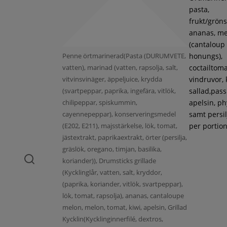
pasta,
frukt/gröns
ananas, m
(cantaloup
Penne örtmarinerad(Pasta (DURUMVETE,
honungs),
vatten), marinad (vatten, rapsolja, salt,
coctailtoma
vitvinsvinäger, äppeljuice, krydda
vindruvor, 
(svartpeppar, paprika, ingefära, vitlök,
sallad,pass
chilipeppar, spiskummin,
apelsin, ph
cayennepeppar), konserveringsmedel
samt persil
(E202, E211), majsstärkelse, lök, tomat,
per portion
jästextrakt, paprikaextrakt, örter (persilja,
gräslök, oregano, timjan, basilika,
koriander)), Drumsticks grillade
(Kycklinglår, vatten, salt, kryddor,
(paprika, koriander, vitlök, svartpeppar),
lök, tomat, rapsolja), ananas, cantaloupe
melon, melon, tomat, kiwi, apelsin, Grillad
Kycklin(Kycklinginnerfilé, dextros,