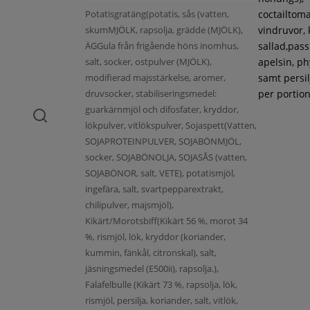
Potatisgratäng(potatis, sås (vatten,
coctailtoma
skumMJÖLK, rapsolja, grädde (MJÖLK),
vindruvor, 
ÄGGula från frigående höns inomhus,
sallad,pass
salt, socker, ostpulver (MJÖLK),
apelsin, ph
modifierad majsstärkelse, aromer,
samt persil
druvsocker, stabiliseringsmedel:
per portion
guarkärnmjöl och difosfater, kryddor,
lökpulver, vitlökspulver, Sojaspett(Vatten,
SOJAPROTEINPULVER, SOJABÖNMJÖL,
socker, SOJABÖNOLJA, SOJASÅS (vatten,
SOJABÖNOR, salt, VETE), potatismjöl,
ingefära, salt, svartpepparextrakt,
chilipulver, majsmjöl),
Kikärt/Morotsbiff(Kikärt 56 %, morot 34
%, rismjöl, lök, kryddor (koriander,
kummin, fänkål, citronskal), salt,
jäsningsmedel (E500ii), rapsolja.),
Falafelbulle (Kikärt 73 %, rapsolja, lök,
rismjöl, persilja, koriander, salt, vitlök,