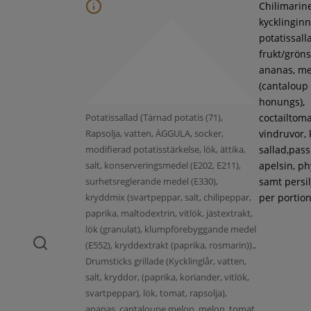
Chilimarin
kycklinginne
potatissall
frukt/gröns
ananas, m
(cantaloup
honungs),
Potatissallad (Tärnad potatis (71),
coctailtoma
Rapsolja, vatten, ÄGGULA, socker,
vindruvor, 
modifierad potatisstärkelse, lök, ättika,
sallad,pass
salt, konserveringsmedel (E202, E211),
apelsin, ph
surhetsreglerande medel (E330),
samt persil
kryddmix (svartpeppar, salt, chilipeppar,
per portion
paprika, maltodextrin, vitlök, jästextrakt,
lök (granulat), klumpförebyggande medel
(E552), kryddextrakt (paprika, rosmarin)).,
Drumsticks grillade (Kycklinglår, vatten,
salt, kryddor, (paprika, koriander, vitlök,
svartpeppar), lök, tomat, rapsolja),
ananas, cantaloupe melon, melon, tomat,