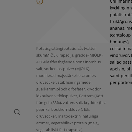
Chilimarin
kycklinginne
potatisfrat
frukt/gröns
ananas, m
(cantaloup
honungs),
Potatisgratäng(potatis, sås (vatten,
coctailtoma
skumMJÖLK, rapsolja, grädde (MJÖLK),
vindruvor, 
ÄGGula från frigående höns inomhus,
sallad,pass
salt, socker, ostpulver (MJÖLK),
apelsin, ph
modifierad majsstärkelse, aromer,
samt persil
druvsocker, stabiliseringsmedel:
per portion
guarkärnmjöl och difosfater, kryddor,
lökpulver, vitlökspulver, Pastrami(Kött
från gris (83%), vatten, salt, kryddor (bl.a.
paprika, bockhornsklöver), lök,
druvsocker, maltodextrin, naturliga
aromer, vegetabiliskt protein (majs),
vegetabiliskt fett (rapsolja),