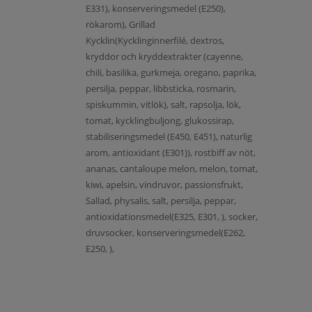
E331), konserveringsmedel (E250),
rökarom), Grillad
Kycklin(Kycklinginnerfilé, dextros,
kryddor och kryddextrakter (cayenne,
chili, basilika, gurkmeja, oregano, paprika,
persilja, peppar, libbsticka, rosmarin,
spiskummin, vitlök), salt, rapsolja, lök,
tomat, kycklingbuljong, glukossirap,
stabiliseringsmedel (E450, E451), naturlig
arom, antioxidant (E301)), rostbiff av nöt,
ananas, cantaloupe melon, melon, tomat,
kiwi, apelsin, vindruvor, passionsfrukt,
Sallad, physalis, salt, persilja, peppar,
antioxidationsmedel(E325, E301, ), socker,
druvsocker, konserveringsmedel(E262,
E250, ),