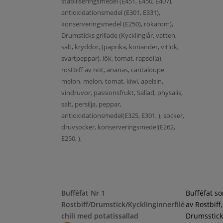
stabiliseringsmedel (E451, E450, E407),
antioxidationsmedel (E301, E331),
konserveringsmedel (E250), rökarom),
Drumsticks grillade (Kycklinglår, vatten,
salt, kryddor, (paprika, koriander, vitlök,
svartpeppar), lök, tomat, rapsolja),
rostbiff av nöt, ananas, cantaloupe
melon, melon, tomat, kiwi, apelsin,
vindruvor, passionsfrukt, Sallad, physalis,
salt, persilja, peppar,
antioxidationsmedel(E325, E301, ), socker,
druvsocker, konserveringsmedel(E262,
E250, ),
Bufféfat Nr 1
Bufféfat s
Rostbiff/Drumstick/Kycklinginnerfilé
av Rostbiff,
chili med potatissallad
Drumsstick