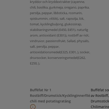
kryddor och kryddextrakter (cayenne,
chili, basilika, gurkmeja, oregano, paprika,
persilja, peppar, libbsticka, rosmarin,
spiskummin, vitlök), salt, rapsolja, lök,
tomat, kycklingbuljong, glukossirap,
stabiliseringsmedel (E450, E451), naturlig
arom, antioxidant (E301)), rostbiff av nöt,
vindruvor, passionsfrukt, Sallad, physalis,
salt, persilja, peppar,
antioxidationsmedel(E325, E301, ), socker,
druvsocker, konserveringsmedel(E262,
E250, ),
Bufféfat Nr 1
Bufféfat s
Rostbiff/Drumstick/Kycklinginnerfilé
av Rostbiff,
chili med potatisgratäng
Drumsstick
Chilimarin