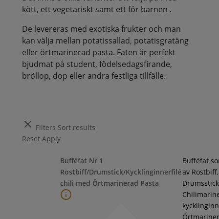
kött, ett vegetariskt samt ett för barnen .
De levereras med exotiska frukter och man
kan välja mellan potatissallad, potatisgratäng
eller örtmarinerad pasta. Faten är perfekt
bjudmat på student, födelsedagsfirande,
bröllop, dop eller andra festliga tillfälle.
Filters
Sort results
Reset
Apply
Bufféfat Nr 1
Bufféfat s
Rostbiff/Drumstick/Kycklinginnerfilé
av Rostbiff,
chili med Örtmarinerad Pasta
Drumsstick
Chilimarin
kycklinginne
Örtmarine