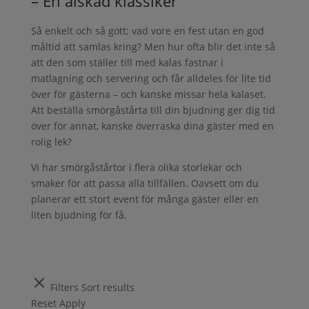
– En älskad klassiker
Så enkelt och så gott; vad vore en fest utan en god
måltid att samlas kring? Men hur ofta blir det inte så
att den som ställer till med kalas fastnar i
matlagning och servering och får alldeles för lite tid
över för gästerna – och kanske missar hela kalaset.
Att beställa smörgåstårta till din bjudning ger dig tid
över för annat, kanske överraska dina gäster med en
rolig lek?
Vi har smörgåstårtor i flera olika storlekar och
smaker för att passa alla tillfällen. Oavsett om du
planerar ett stort event för många gäster eller en
liten bjudning för få.
Filters
Sort results
Reset
Apply