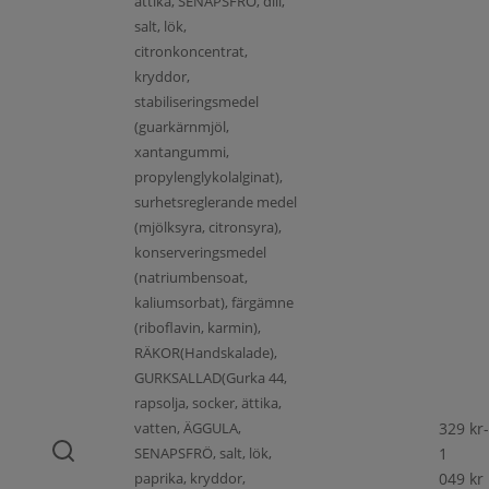
ättika, SENAPSFRÖ, dill,
salt, lök,
citronkoncentrat,
kryddor,
stabiliseringsmedel
(guarkärnmjöl,
xantangummi,
propylenglykolalginat),
surhetsreglerande medel
(mjölksyra, citronsyra),
konserveringsmedel
(natriumbensoat,
kaliumsorbat), färgämne
(riboflavin, karmin),
RÄKOR(Handskalade),
GURKSALLAD(Gurka 44,
rapsolja, socker, ättika,
vatten, ÄGGULA,
329
kr
-
SENAPSFRÖ, salt, lök,
1
paprika, kryddor,
049
kr