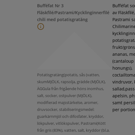
Bufféfat Nr 3
Bufféfat s
Fläskfilé/Pastrami/Kycklinginnerfilé
av Fläskfilé,
chili med potatisgratäng
Pastrami s
Chilimarin
kycklinginne
potatisgra
frukt/gröns
ananas, m
(cantaloup
honungs),
Potatisgratäng(potatis, sås (vatten,
coctailtoma
skumMJÖLK, rapsolja, grädde (MJÖLK),
vindruvor, 
ÄGGula från frigående höns inomhus,
sallad,pass
salt, socker, ostpulver (MJÖLK),
apelsin, ph
modifierad majsstärkelse, aromer,
samt persil
druvsocker, stabiliseringsmedel:
per portion
guarkärnmjöl och difosfater, kryddor,
lökpulver, vitlökspulver, Pastrami(Kött
från gris (83%), vatten, salt, kryddor (bl.a.