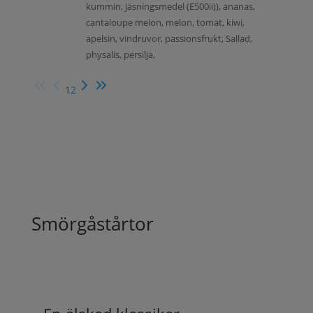
kummin, jäsningsmedel (E500ii)), ananas,
cantaloupe melon, melon, tomat, kiwi,
apelsin, vindruvor, passionsfrukt, Sallad,
physalis, persilja,
1
2
Smörgåstårtor