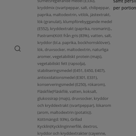
surhetsreglerande medel (E330),
samt persil
kryddmix (svartpeppar, salt, chilipeppar,
per portion
paprika, maltodextrin, vitlök, jästextrakt,
lök (granulat), klumpförebyggande medel
(E552), kryddextrakt (paprika, rosmarin)).,
Pastrami(Kött från gris (83%), vatten, salt,
kryddor (bl.a. paprika, bockhornsklöver),
lök, druvsocker, maltodextrin, naturliga
aromer, vegetabiliskt protein (majs),
vegetabiliskt fett (rapsolja),
stabiliseringsmedel (E451, E450, E407),
antioxidationsmedel (E301, E331),
konserveringsmedel (E250), rökarom),
Fläskfile(Fläskfilé, vatten, koksalt,
glukossirap (majs), druvsocker, kryddor
och kryddextrakt (svartpeppar), lökarom
(arom, maltodextrin (potatis)).
Köttmängd: 93%), Grillad
Kycklin(Kycklinginnerfilé, dextros,
kryddor och kryddextrakter (cayenne,