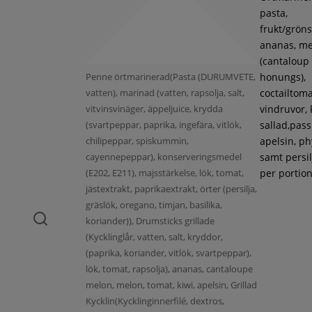
pasta,
frukt/gröns
ananas, m
(cantaloup
Penne örtmarinerad(Pasta (DURUMVETE,
honungs),
vatten), marinad (vatten, rapsolja, salt,
coctailtoma
vitvinsvinäger, äppeljuice, krydda
vindruvor, 
(svartpeppar, paprika, ingefära, vitlök,
sallad,pass
chilipeppar, spiskummin,
apelsin, ph
cayennepeppar), konserveringsmedel
samt persil
(E202, E211), majsstärkelse, lök, tomat,
per portion
jästextrakt, paprikaextrakt, örter (persilja,
gräslök, oregano, timjan, basilika,
koriander)), Drumsticks grillade
(Kycklinglår, vatten, salt, kryddor,
(paprika, koriander, vitlök, svartpeppar),
lök, tomat, rapsolja), ananas, cantaloupe
melon, melon, tomat, kiwi, apelsin, Grillad
Kycklin(Kycklinginnerfilé, dextros,