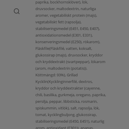
paprika, bockhornsklöver), lök,
druvsocker, maltodextrin, naturliga
aromer, vegetabiliskt protein (majs),
vegetabiliskt fett (rapsolja),
stabiliseringsmedel (E451, E450, E407),
antioxidationsmedel (E301, E331),
konserveringsmedel (E250), rökarom),
Fläskfile(Fläskfilé, vatten, koksalt,
glukossirap (majs), druvsocker, kryddor
och kryddextrakt (svartpeppar), lökarom
(arom, maltodextrin (potatis)).
Köttmängd: 93%), Grillad
Kycklin(Kycklinginnerfilé, dextros,
kryddor och kryddextrakter (cayenne,
chili, basilika, gurkmeja, oregano, paprika,
persilja, peppar, libbsticka, rosmarin,
spiskummin, vitlök), salt, rapsolja, lök,
tomat, kycklingbuljong, glukossirap,
stabiliseringsmedel (E450, E451), naturlig
arom, antioxidant (E301)), ananas,