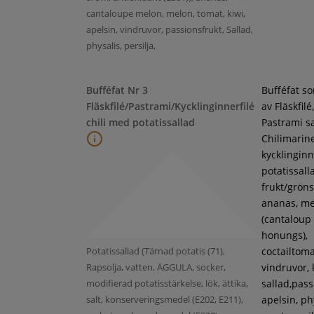
cantaloupe melon, melon, tomat, kiwi,
apelsin, vindruvor, passionsfrukt, Sallad,
physalis, persilja,
Bufféfat Nr 3
Bufféfat s
Fläskfilé/Pastrami/Kycklinginnerfilé
av Fläskfilé,
chili med potatissallad
Pastrami s
Chilimarin
kycklinginne
potatissall
frukt/gröns
ananas, m
(cantaloup
honungs),
Potatissallad (Tärnad potatis (71),
coctailtoma
Rapsolja, vatten, ÄGGULA, socker,
vindruvor, 
modifierad potatisstärkelse, lök, ättika,
sallad,pass
salt, konserveringsmedel (E202, E211),
apelsin, ph