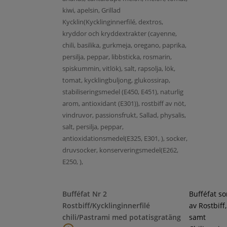
kiwi, apelsin, Grillad
Kycklin(Kycklinginnerfilé, dextros,
kryddor och kryddextrakter (cayenne,
chili, basilika, gurkmeja, oregano, paprika,
persilja, peppar, libbsticka, rosmarin,
spiskummin, vitlök), salt, rapsolja, lök,
tomat, kycklingbuljong, glukossirap,
stabiliseringsmedel (E450, E451), naturlig
arom, antioxidant (E301)), rostbiff av nöt,
vindruvor, passionsfrukt, Sallad, physalis,
salt, persilja, peppar,
antioxidationsmedel(E325, E301, ), socker,
druvsocker, konserveringsmedel(E262,
E250, ),
Bufféfat Nr 2
Bufféfat s
Rostbiff/Kycklinginnerfilé
av Rostbiff
chili/Pastrami med potatisgratäng
samt