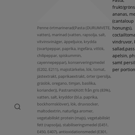
Pasta,
frukt/gröns
ananas, m
(cantaloup
Penne örtmarinerad(Pasta (DURUMVETE,
honungs),
vatten), marinad (vatten, rapsolja, salt,
coctailtoma
vitvinsvinäger, äppeljuice, krydda
vindruvor, 
(svartpeppar, paprika, ingefära, vitlök,
sallad,pass
chilipeppar, spiskummin,
apelsin, ph
cayennepeppar), konserveringsmedel
samt persil
(E202, E211), majsstärkelse, lök, tomat,
per portion
jästextrakt, paprikaextrakt, örter (persilja,
gräslök, oregano, timjan, basilika,
koriander)), Pastrami(Kött från gris (83%),
vatten, salt, kryddor (bl.a. paprika,
bockhornsklöver), lök, druvsocker,
maltodextrin, naturliga aromer,
vegetabiliskt protein (majs), vegetabiliskt
fett (rapsolja), stabiliseringsmedel (E451,
E450, E407), antioxidationsmedel (E301,