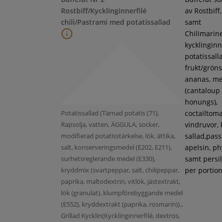
Rostbiff/Kycklinginnerfilé
av Rostbiff
chili/Pastrami med potatissallad
samt
Chilimarin
kycklinginne
potatissall
frukt/gröns
ananas, m
(cantaloup
honungs),
Potatissallad (Tärnad potatis (71),
coctailtoma
Rapsolja, vatten, ÄGGULA, socker,
vindruvor, 
modifierad potatisstärkelse, lök, ättika,
sallad,pass
salt, konserveringsmedel (E202, E211),
apelsin, ph
surhetsreglerande medel (E330),
samt persil
kryddmix (svartpeppar, salt, chilipeppar,
per portion
paprika, maltodextrin, vitlök, jästextrakt,
lök (granulat), klumpförebyggande medel
(E552), kryddextrakt (paprika, rosmarin)).,
Grillad Kycklin(Kycklinginnerfilé, dextros,