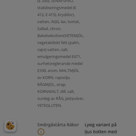
(E 330), SENAPSFRÖ,
stabiliseringsmedel (E
412, E 415), kryddor),
vatten, ÄGG, lax, tomat,
Sallad, citron,
Bakelsebotten(VETEMJÖL,
vegetabiliskt fett (palm,
raps) vatten, salt,
emulgeringsmedel E471,
surhetsreglerande medel
E330, arom, MALTMJÖL
av KORN, rapsolja,
RÅGMJÖL, sirap,
KORNMALT, dill, salt,
surdeg av RÅG, jästpulver,
VETEGLUTEN.
Smörgåstårta Räkor
Lyxig variant på
ljus botten med