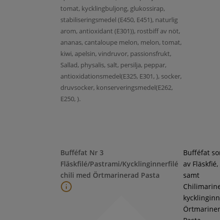
tomat, kycklingbuljong, glukossirap,
stabiliseringsmedel (E450, E451), naturlig
arom, antioxidant (E301)), rostbiff av nöt,
ananas, cantaloupe melon, melon, tomat,
kiwi, apelsin, vindruvor, passionsfrukt,
Sallad, physalis, salt, persilja, peppar,
antioxidationsmedel(E325, E301, ), socker,
druvsocker, konserveringsmedel(E262,
E250, ).
Bufféfat Nr 3
Bufféfat s
Fläskfilé/Pastrami/Kycklinginnerfilé
av Fläskfié
chili med Örtmarinerad Pasta
samt
Chilimarin
kycklinginne
Örtmarine