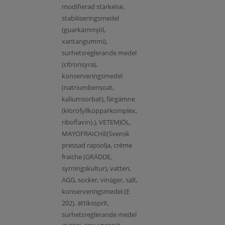
modifierad stärkelse,
stabiliseringsmedel
(guarkärnmjöl,
xantangummi),
surhetsreglerande medel
(citronsyra),
konserveringsmedel
(natriumbensoat,
kaliumsorbat), färgämne
(klorofyllkopparkomplex,
riboflavin).), VETEMJÖL,
MAYOFRAICHE(Svensk
pressad rapsolja, crème
fraiche (GRÄDDE,
syrningskultur), vatten,
ÄGG, socker, vinäger, salt,
konserveringsmedel (E
202), ättikssprit,
surhetsreglerande medel