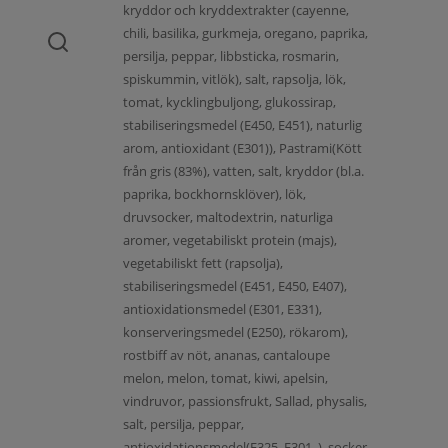
kryddor och kryddextrakter (cayenne,
chili, basilika, gurkmeja, oregano, paprika,
persilja, peppar, libbsticka, rosmarin,
spiskummin, vitlök), salt, rapsolja, lök,
tomat, kycklingbuljong, glukossirap,
stabiliseringsmedel (E450, E451), naturlig
arom, antioxidant (E301)), Pastrami(Kött
från gris (83%), vatten, salt, kryddor (bl.a.
paprika, bockhornsklöver), lök,
druvsocker, maltodextrin, naturliga
aromer, vegetabiliskt protein (majs),
vegetabiliskt fett (rapsolja),
stabiliseringsmedel (E451, E450, E407),
antioxidationsmedel (E301, E331),
konserveringsmedel (E250), rökarom),
rostbiff av nöt, ananas, cantaloupe
melon, melon, tomat, kiwi, apelsin,
vindruvor, passionsfrukt, Sallad, physalis,
salt, persilja, peppar,
antioxidationsmedel(E325, E301, ), socker,