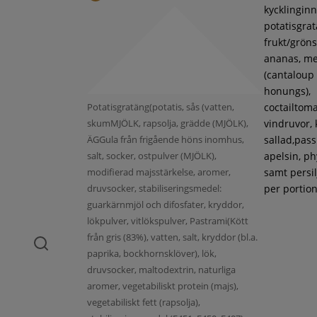
kycklinginne
potatisgra
frukt/gröns
ananas, m
(cantaloup
honungs),
Potatisgratäng(potatis, sås (vatten,
coctailtoma
skumMJÖLK, rapsolja, grädde (MJÖLK),
vindruvor, 
ÄGGula från frigående höns inomhus,
sallad,pass
salt, socker, ostpulver (MJÖLK),
apelsin, ph
modifierad majsstärkelse, aromer,
samt persil
druvsocker, stabiliseringsmedel:
per portion
guarkärnmjöl och difosfater, kryddor,
lökpulver, vitlökspulver, Pastrami(Kött
från gris (83%), vatten, salt, kryddor (bl.a.
paprika, bockhornsklöver), lök,
druvsocker, maltodextrin, naturliga
aromer, vegetabiliskt protein (majs),
vegetabiliskt fett (rapsolja),