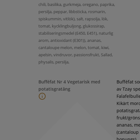
chili, basilika, gurkmeja, oregano, paprika,
persilja, peppar, libbsticka, rosmarin,
spiskummin, vitlök), salt, rapsolja, lök,
tomat, kycklingbuljong, glukossirap,
stabiliseringsmedel (E450, E451), naturlig
arom, antioxidant (E301)), ananas,
cantaloupe melon, melon, tomat, kiwi,
apelsin, vindruvor, passionsfrukt, Sallad,
physalis, persilja,
Bufféfat Nr 4 Vegetarisk med
Bufféfat s
potatisgratäng
av Tzay spe
Falafelbull
Kikärt moro
potatisgra
frukt/gröns
ananas, m
(cantaloup
honungs),