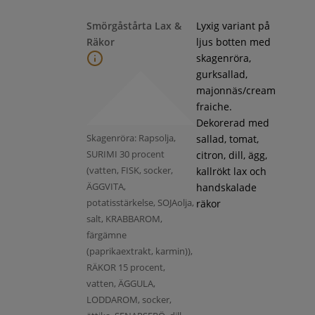
Smörgåstårta Lax &
Lyxig variant på
Räkor
ljus botten med
skagenröra,
gurksallad,
majonnäs/cream
fraiche.
Dekorerad med
Skagenröra: Rapsolja,
sallad, tomat,
SURIMI 30 procent
citron, dill, ägg,
(vatten, FISK, socker,
kallrökt lax och
ÄGGVITA,
handskalade
potatisstärkelse, SOJAolja,
räkor
salt, KRABBAROM,
färgämne
(paprikaextrakt, karmin)),
RÄKOR 15 procent,
vatten, ÄGGULA,
LODDAROM, socker,