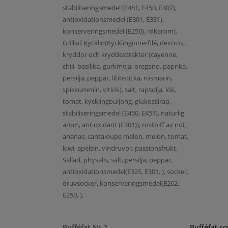
stabiliseringsmedel (E451, E450, E407),
antioxidationsmedel (E301, E331),
konserveringsmedel (E250), rökarom),
Grillad Kycklin(Kycklinginnerfilé, dextros,
kryddor och kryddextrakter (cayenne,
chili, basilika, gurkmeja, oregano, paprika,
persilja, peppar, libbsticka, rosmarin,
spiskummin, vitlök), salt, rapsolja, lök,
tomat, kycklingbuljong, glukossirap,
stabiliseringsmedel (E450, E451), naturlig
arom, antioxidant (E301)), rostbiff av nöt,
ananas, cantaloupe melon, melon, tomat,
kiwi, apelsin, vindruvor, passionsfrukt,
Sallad, physalis, salt, persilja, peppar,
antioxidationsmedel(E325, E301, ), socker,
druvsocker, konserveringsmedel(E262,
E250, ),
Bufféfat Nr 2
Bufféfat s