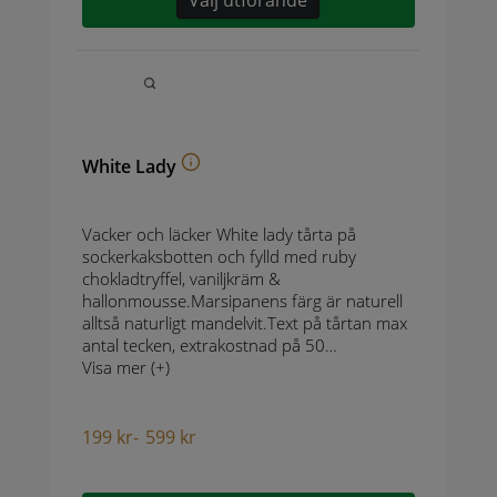
Välj utförande
White Lady
Vacker och läcker White lady tårta på
sockerkaksbotten och fylld med ruby
chokladtryffel, vaniljkräm &
hallonmousse.Marsipanens färg är naturell
alltså naturligt mandelvit.Text på tårtan max
antal tecken, extrakostnad på 50…
Visa mer (+)
199
kr
-
599
kr