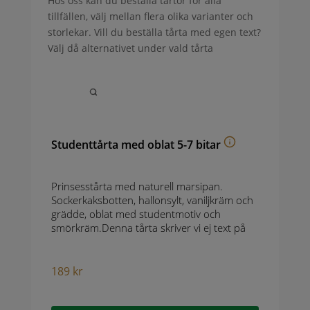
Hos oss kan du beställa tårtor för alla
tillfällen, välj mellan flera olika varianter och
storlekar. Vill du beställa tårta med egen text?
Välj då alternativet under vald tårta
Studenttårta med oblat 5-7 bitar
Prinsesstårta med naturell marsipan.
Sockerkaksbotten, hallonsylt, vaniljkräm och
grädde, oblat med studentmotiv och
smörkräm.Denna tårta skriver vi ej text på
189
kr