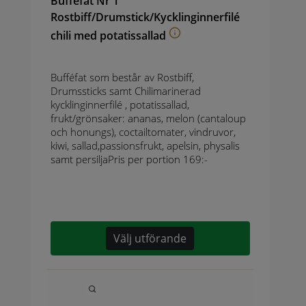
Bufféfat Nr 1
Rostbiff/Drumstick/Kycklinginnerfilé
chili med potatissallad
Bufféfat som består av Rostbiff,
Drumssticks samt Chilimarinerad
kycklinginnerfilé , potatissallad,
frukt/grönsaker: ananas, melon (cantaloup
och honungs), coctailtomater, vindruvor,
kiwi, sallad,passionsfrukt, apelsin, physalis
samt persiljaPris per portion 169:-
Välj utförande