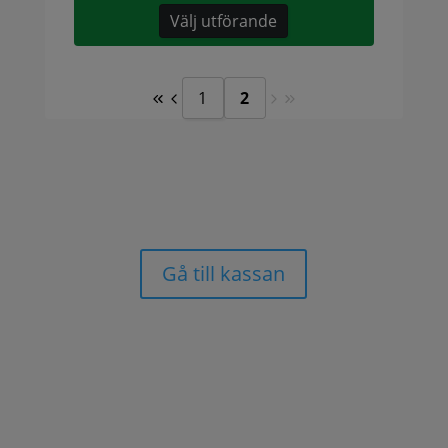
Välj utförande
1
2
Gå till kassan