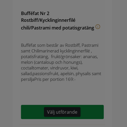
Bufféfat Nr 2
Rostbiff/Kycklinginnerfilé
chili/Pastrami med potatisgratäng
Bufféfat som består av Rostbiff, Pastrami
samt Chilimarinerad kycklinginnerfilé ,
potatisfratäng, frukt/grönsaker: ananas,
melon (cantaloup och honungs),
coctailtomater, vindruvor, kiwi,
sallad,passionsfrukt, apelsin, physalis samt
persiljaPris per portion 169:-
Välj utförande