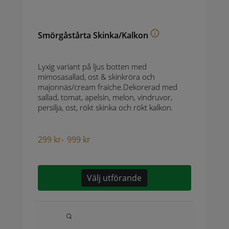
Smörgåstårta Skinka/Kalkon
Lyxig variant på ljus botten med
mimosasallad, ost & skinkröra och
majonnäs/cream fraiche.Dekorerad med
sallad, tomat, apelsin, melon, vindruvor,
persilja, ost, rökt skinka och rökt kalkon.
299
kr
-
999
kr
Välj utförande