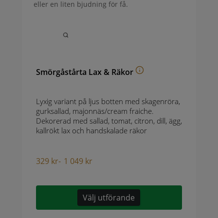
eller en liten bjudning för få.
Smörgåstårta Lax & Räkor
Lyxig variant på ljus botten med skagenröra,
gurksallad, majonnäs/cream fraiche.
Dekorerad med sallad, tomat, citron, dill, ägg,
kallrökt lax och handskalade räkor
329
kr
-
1 049
kr
Välj utförande