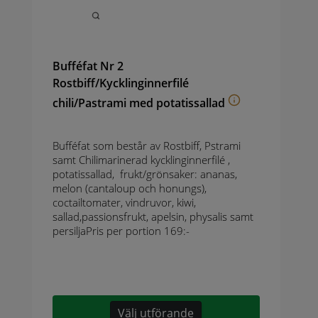
Bufféfat Nr 2
Rostbiff/Kycklinginnerfilé
chili/Pastrami med potatissallad
Bufféfat som består av Rostbiff, Pstrami
samt Chilimarinerad kycklinginnerfilé ,
potatissallad, frukt/grönsaker: ananas,
melon (cantaloup och honungs),
coctailtomater, vindruvor, kiwi,
sallad,passionsfrukt, apelsin, physalis samt
persiljaPris per portion 169:-
Välj utförande