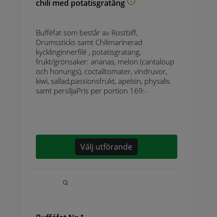
chili med potatisgratäng
Bufféfat som består av Rostbiff,
Drumssticks samt Chilimarinerad
kycklinginnerfilé , potatisgratäng,
frukt/grönsaker: ananas, melon (cantaloup
och honungs), coctailtomater, vindruvor,
kiwi, sallad,passionsfrukt, apelsin, physalis
samt persiljaPris per portion 169:-
Välj utförande