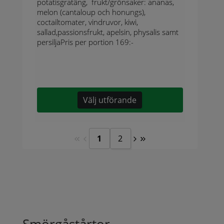
potatisgratäng, frukt/grönsaker: ananas,
melon (cantaloup och honungs),
coctailtomater, vindruvor, kiwi,
sallad,passionsfrukt, apelsin, physalis samt
persiljaPris per portion 169:-
Välj utförande
1
2
Smörgåstårtor