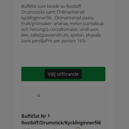
Bufféfat som består av Rostbiff,
Drumssticks samt Chilimarinerad
kycklinginnerfilé , Örtmarinerad pasta,
frukt/grönsaker: ananas, melon (cantaloup
och honungs), coctailtomater, vindruvor,
kiwi, sallad,passionsfrukt, apelsin, physalis
samt persiljaPris per portion 169:-
Välj utförande
Bufféfat Nr 1
Rostbiff/Drumstick/Kycklinginnerfilé