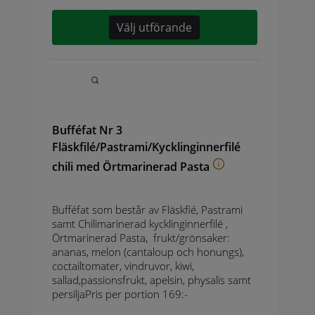
Välj utförande
Bufféfat Nr 3
Fläskfilé/Pastrami/Kycklinginnerfilé
chili med Örtmarinerad Pasta
Bufféfat som består av Fläskfié, Pastrami
samt Chilimarinerad kycklinginnerfilé ,
Örtmarinerad Pasta, frukt/grönsaker:
ananas, melon (cantaloup och honungs),
coctailtomater, vindruvor, kiwi,
sallad,passionsfrukt, apelsin, physalis samt
persiljaPris per portion 169:-