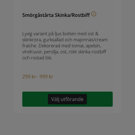
Smörgåstårta Skinka/Rostbiff
Lyxig variant på ljus botten med ost &
skinkröra, gurksallad och majonnäs/cream
fraiche. Dekorerad med tomat, apelsin,
vindruvor, persilja, ost, rökt skinka rostbiff
och rostad lök.
299
kr
-
999
kr
Välj utförande