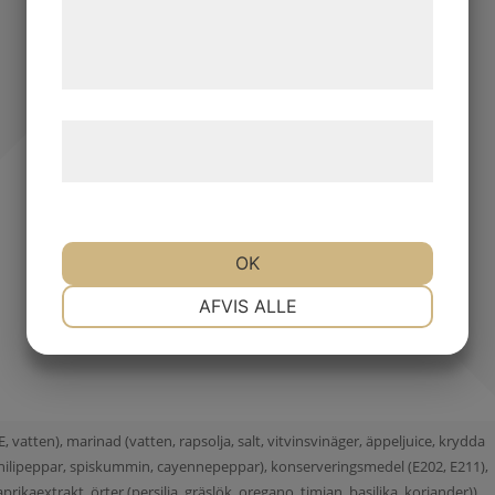
de har indsamlet gennem din brug af deres
tjenester. Ved at klikke på 'OK' giver du
samtykke til disse formål.
Læs mere om vores brug af cookies og
behandling af persondata
her
.
OK
NØDVENDIGE
PRÆFERENCER
AFVIS ALLE
MARKETING
STATISTIK
tten), marinad (vatten, rapsolja, salt, vitvinsvinäger, äppeljuice, krydda
, chilipeppar, spiskummin, cayennepeppar), konserveringsmedel (E202, E211),
prikaextrakt, örter (persilja, gräslök, oregano, timjan, basilika, koriander)),