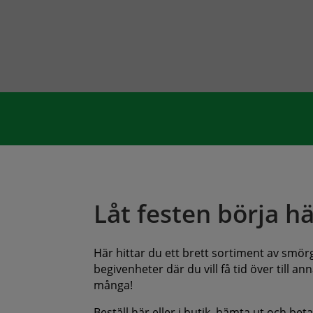
Låt festen börja hä
Här hittar du ett brett sortiment av smörgå
begivenheter där du vill få tid över till 
många!
Beställ här eller i butik, hämta ut och bet