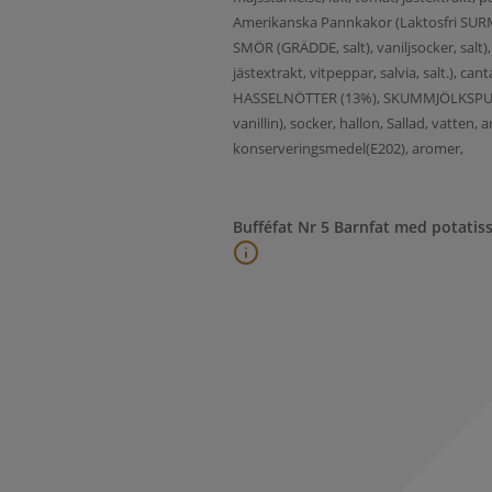
Amerikanska Pannkakor (Laktosfri SURMJÖ
SMÖR (GRÄDDE, salt), vaniljsocker, salt),
jästextrakt, vitpeppar, salvia, salt.), c
HASSELNÖTTER (13%), SKUMMJÖLKSPULVER 
vanillin), socker, hallon, Sallad, vatten
konserveringsmedel(E202), aromer,
Bufféfat Nr 5 Barnfat med potatiss