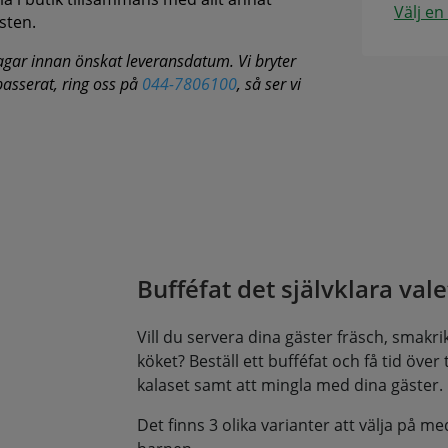
Välj en
sten.
agar innan önskat leveransdatum. Vi bryter
 passerat, ring oss på
044-7806100
, så ser vi
Bufféfat det självklara valet
Vill du servera dina gäster fräsch, smakrik 
köket? Beställ ett bufféfat och få tid över til
kalaset samt att mingla med dina gäster.
Det finns 3 olika varianter att välja på me