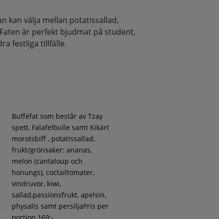
 kan välja mellan potatissallad,
 Faten är perfekt bjudmat på student,
 festliga tillfälle.
Bufféfat som består av Tzay
spett, Falafelbulle samt Kikärt
morotsbiff , potatissallad,
frukt/grönsaker: ananas,
melon (cantaloup och
honungs), coctailtomater,
vindruvor, kiwi,
sallad,passionsfrukt, apelsin,
physalis samt persiljaPris per
portion 169:-