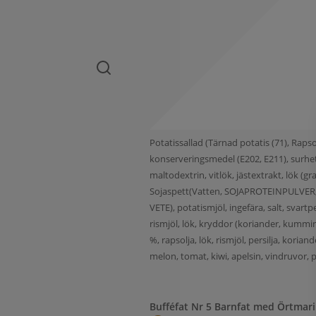
Potatissallad (Tärnad potatis (71), Rapso
konserveringsmedel (E202, E211), surhet
maltodextrin, vitlök, jästextrakt, lök (
Sojaspett(Vatten, SOJAPROTEINPULVER,
VETE), potatismjöl, ingefära, salt, svart
rismjöl, lök, kryddor (koriander, kummin, 
%, rapsolja, lök, rismjöl, persilja, kori
melon, tomat, kiwi, apelsin, vindruvor, pa
Bufféfat Nr 5 Barnfat med Örtmar