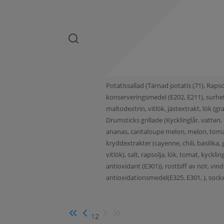
Potatissallad (Tärnad potatis (71), Rapso
konserveringsmedel (E202, E211), surhet
maltodextrin, vitlök, jästextrakt, lök (
Drumsticks grillade (Kycklinglår, vatten, 
ananas, cantaloupe melon, melon, tomat, 
kryddextrakter (cayenne, chili, basilika
vitlök), salt, rapsolja, lök, tomat, kyckl
antioxidant (E301)), rostbiff av nöt, vind
antioxidationsmedel(E325, E301, ), sock
1
2