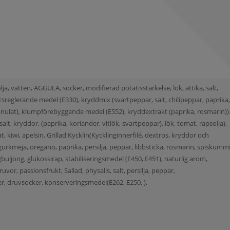
lja, vatten, ÄGGULA, socker, modifierad potatisstärkelse, lök, ättika, salt,
sreglerande medel (E330), kryddmix (svartpeppar, salt, chilipeppar, paprika
granulat), klumpförebyggande medel (E552), kryddextrakt (paprika, rosmarin)).
salt, kryddor, (paprika, koriander, vitlök, svartpeppar), lök, tomat, rapsolja),
kiwi, apelsin, Grillad Kycklin(Kycklinginnerfilé, dextros, kryddor och
, gurkmeja, oregano, paprika, persilja, peppar, libbsticka, rosmarin, spiskumm
ingbuljong, glukossirap, stabiliseringsmedel (E450, E451), naturlig arom,
ruvor, passionsfrukt, Sallad, physalis, salt, persilja, peppar,
er, druvsocker, konserveringsmedel(E262, E250, ),