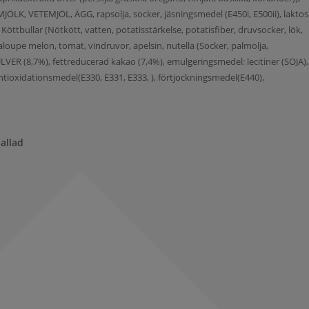
LK, VETEMJÖL, ÄGG, rapsolja, socker, jäsningsmedel (E450i, E500ii), laktosf
 Köttbullar (Nötkött, vatten, potatisstärkelse, potatisfiber, druvsocker, lök,
antaloupe melon, tomat, vindruvor, apelsin, nutella (Socker, palmolja,
(8,7%), fettreducerad kakao (7,4%), emulgeringsmedel: lecitiner (SOJA),
, antioxidationsmedel(E330, E331, E333, ), förtjockningsmedel(E440),
allad