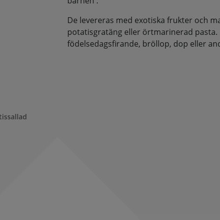
barnen .
De levereras med exotiska frukter och man
potatisgratäng eller örtmarinerad pasta.
födelsedagsfirande, bröllop, dop eller andra
issallad