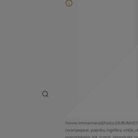
Penne örtmarinerad(Pasta (DURUMVETE, va
(svartpeppar, paprika, ingefära, vitlök
majsstärkelse, lök, tomat, jästextrakt, pa