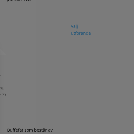
Välj
utförande
,
,
 %,
t 73
Bufféfat som består av