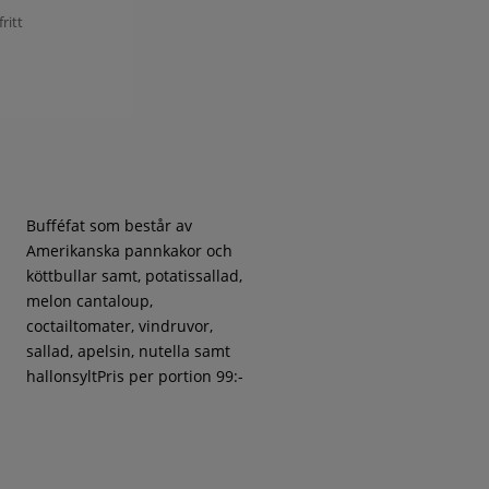
ritt
Bufféfat som består av
Amerikanska pannkakor och
köttbullar samt, potatissallad,
melon cantaloup,
coctailtomater, vindruvor,
sallad, apelsin, nutella samt
hallonsyltPris per portion 99:-