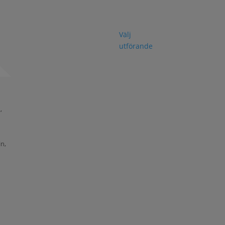
Välj
utförande
,
,
in,