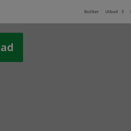
Butiker
Utbud
tad