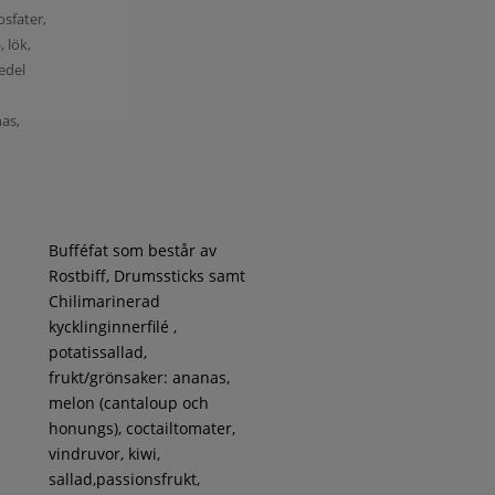
osfater,
, lök,
medel
nas,
Bufféfat som består av
Rostbiff, Drumssticks samt
Chilimarinerad
kycklinginnerfilé ,
potatissallad,
frukt/grönsaker: ananas,
melon (cantaloup och
honungs), coctailtomater,
vindruvor, kiwi,
sallad,passionsfrukt,