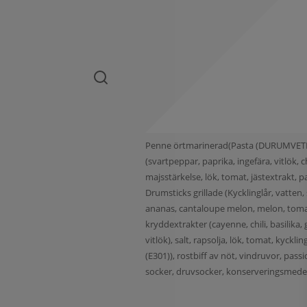
Penne örtmarinerad(Pasta (DURUMVETE, va
(svartpeppar, paprika, ingefära, vitlök
majsstärkelse, lök, tomat, jästextrakt, pa
Drumsticks grillade (Kycklinglår, vatten, 
ananas, cantaloupe melon, melon, tomat, 
kryddextrakter (cayenne, chili, basilika
vitlök), salt, rapsolja, lök, tomat, kyckl
(E301)), rostbiff av nöt, vindruvor, passi
socker, druvsocker, konserveringsmedel(