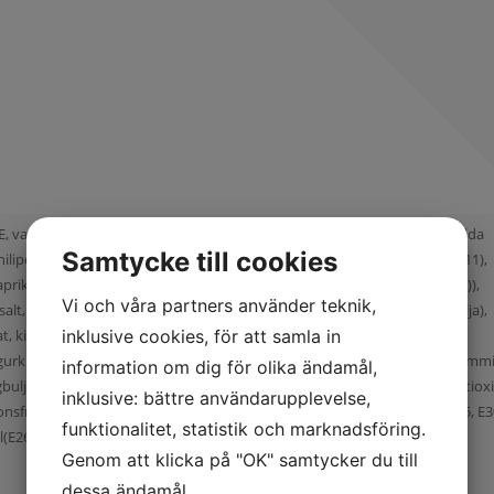
tten), marinad (vatten, rapsolja, salt, vitvinsvinäger, äppeljuice, krydda
Samtycke till cookies
, chilipeppar, spiskummin, cayennepeppar), konserveringsmedel (E202, E211),
prikaextrakt, örter (persilja, gräslök, oregano, timjan, basilika, koriander)),
Vi och våra partners använder teknik,
salt, kryddor, (paprika, koriander, vitlök, svartpeppar), lök, tomat, rapsolja),
kiwi, apelsin, Grillad Kycklin(Kycklinginnerfilé, dextros, kryddor och
inklusive cookies, för att samla in
, gurkmeja, oregano, paprika, persilja, peppar, libbsticka, rosmarin, spiskumm
information om dig för olika ändamål,
ingbuljong, glukossirap, stabiliseringsmedel (E450, E451), naturlig arom, antio
inklusive: bättre användarupplevelse,
onsfrukt, Sallad, physalis, salt, persilja, peppar, antioxidationsmedel(E325, E30
funktionalitet, statistik och marknadsföring.
E262, E250, ),
Genom att klicka på "OK" samtycker du till
dessa ändamål.