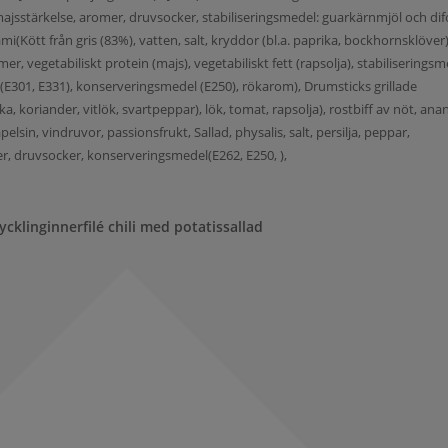
ajsstärkelse, aromer, druvsocker, stabiliseringsmedel: guarkärnmjöl och dif
mi(Kött från gris (83%), vatten, salt, kryddor (bl.a. paprika, bockhornsklöver)
r, vegetabiliskt protein (majs), vegetabiliskt fett (rapsolja), stabiliserings
 (E301, E331), konserveringsmedel (E250), rökarom), Drumsticks grillade
ika, koriander, vitlök, svartpeppar), lök, tomat, rapsolja), rostbiff av nöt, ana
lsin, vindruvor, passionsfrukt, Sallad, physalis, salt, persilja, peppar,
er, druvsocker, konserveringsmedel(E262, E250, ),
ycklinginnerfilé chili med potatissallad