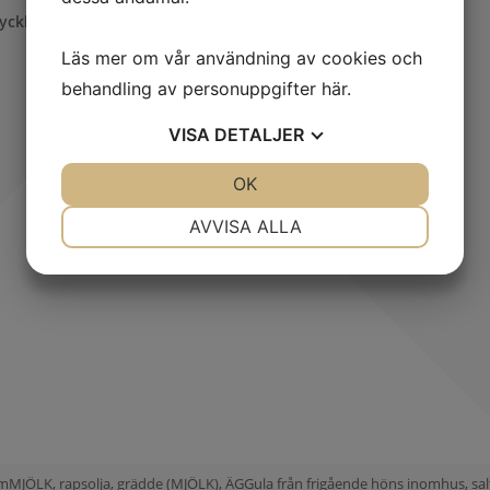
ycklinginnerfilé chili med potatisgratäng
Läs mer om vår användning av cookies och
behandling av personuppgifter
här
.
VISA
DETALJER
JA
NEJ
OK
JA
NEJ
NÖDVÄNDIG
INSTÄLLNINGAR
AVVISA ALLA
JA
NEJ
JA
NEJ
MARKNADSFÖRING
STATISTIK
umMJÖLK, rapsolja, grädde (MJÖLK), ÄGGula från frigående höns inomhus, sal