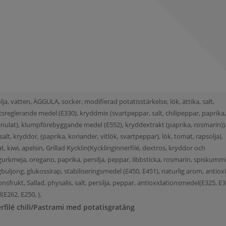
lja, vatten, ÄGGULA, socker, modifierad potatisstärkelse, lök, ättika, salt,
sreglerande medel (E330), kryddmix (svartpeppar, salt, chilipeppar, paprika
granulat), klumpförebyggande medel (E552), kryddextrakt (paprika, rosmarin)).
salt, kryddor, (paprika, koriander, vitlök, svartpeppar), lök, tomat, rapsolja),
kiwi, apelsin, Grillad Kycklin(Kycklinginnerfilé, dextros, kryddor och
, gurkmeja, oregano, paprika, persilja, peppar, libbsticka, rosmarin, spiskumm
ingbuljong, glukossirap, stabiliseringsmedel (E450, E451), naturlig arom, antio
onsfrukt, Sallad, physalis, salt, persilja, peppar, antioxidationsmedel(E325, E30
E262, E250, ),
erfilé chili/Pastrami med potatisgratäng