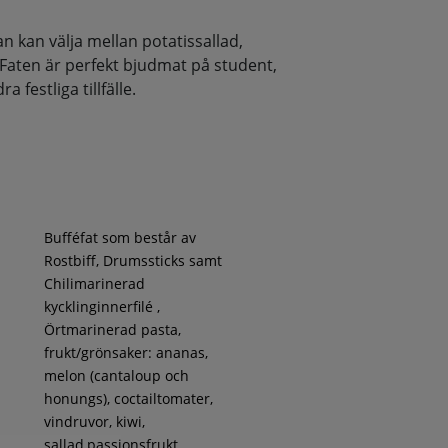
 kan välja mellan potatissallad,
 Faten är perfekt bjudmat på student,
 festliga tillfälle.
Bufféfat som består av
Rostbiff, Drumssticks samt
Chilimarinerad
kycklinginnerfilé ,
Örtmarinerad pasta,
frukt/grönsaker: ananas,
melon (cantaloup och
honungs), coctailtomater,
vindruvor, kiwi,
sallad,passionsfrukt,