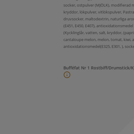
socker, ostpulver (MJÖLK), modifierad m
kryddor, lökpulver, vitlökspulver, Pastra
druvsocker, maltodextrin, naturliga arome
(E451, E450, E407), antioxidationsmedel
(Kycklinglår, vatten, salt, kryddor, (papr
cantaloupe melon, melon, tomat, kiwi, ape
antioxidationsmedel(E325, E301, ), sock
Bufféfat Nr 1 Rostbiff/Drumstick/K