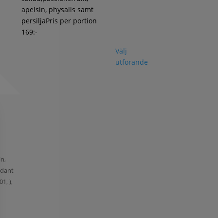
apelsin, physalis samt
persiljaPris per portion
169:-
Välj
utförande
in,
xidant
1, ),