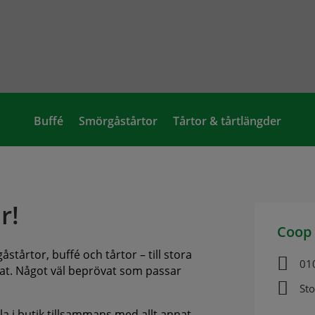
Buffé
Smörgåstårtor
Tårtor & tårtlängder
r!
Coop 
stårtor, buffé och tårtor – till stora

01
annat. Något väl beprövat som passar

St
ala i butik tillsammans med allt annat