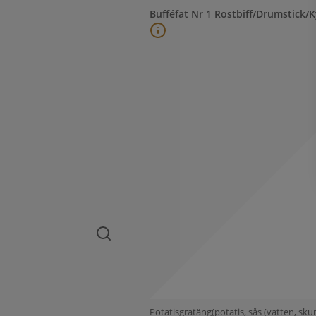
Bufféfat Nr 1 Rostbiff/Drumstick/K
Potatisgratäng(potatis, sås (vatten, sk