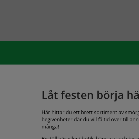
Låt festen börja hä
Här hittar du ett brett sortiment av smörgå
begivenheter där du vill få tid över till 
många!
Beställ här eller i butik, hämta ut och bet