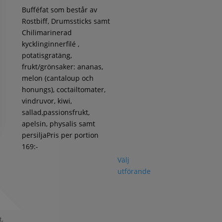
Bufféfat som består av
Rostbiff, Drumssticks samt
Chilimarinerad
kycklinginnerfilé ,
potatisgratäng,
frukt/grönsaker: ananas,
melon (cantaloup och
honungs), coctailtomater,
vindruvor, kiwi,
sallad,passionsfrukt,
apelsin, physalis samt
persiljaPris per portion
169:-
Välj
utförande
t,