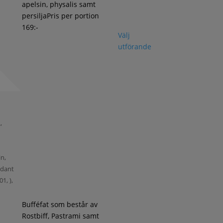
apelsin, physalis samt
persiljaPris per portion
169:-
Välj
utförande
,
,
in,
xidant
1, ),
Bufféfat som består av
Rostbiff, Pastrami samt