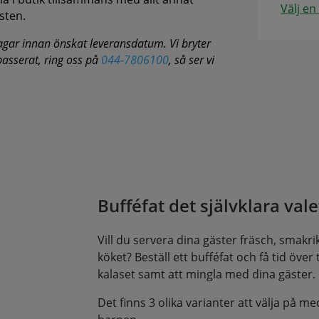
Välj en
sten.
agar innan önskat leveransdatum. Vi bryter
 passerat, ring oss på
044-7806100
, så ser vi
Bufféfat det självklara valet
Vill du servera dina gäster fräsch, smakrik 
köket? Beställ ett bufféfat och få tid över til
kalaset samt att mingla med dina gäster.
Det finns 3 olika varianter att välja på me