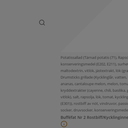
Potatissallad (Tärnad potatis (71), Rapso
konserveringsmedel (E202, E211), surhet
maltodextrin, vitlök, jästextrakt, lök (
Drumsticks grillade (Kycklinglår, vatten, 
ananas, cantaloupe melon, melon, tomat, 
kryddextrakter (cayenne, chili, basilika
vitlök), salt, rapsolja, lök, tomat, kyckl
(E301)), rostbiff av nöt, vindruvor, passi
socker, druvsocker, konserveringsmedel(
Bufféfat Nr 2 Rostbiff/Kycklinginn