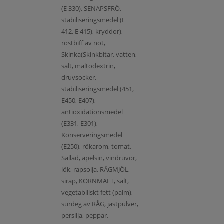
(E 330), SENAPSFRÖ,
stabiliseringsmedel (E
412, E 415), kryddor),
rostbiff av nöt,
Skinka(Skinkbitar, vatten,
salt, maltodextrin,
druvsocker,
stabiliseringsmedel (451,
E450, E407),
antioxidationsmedel
(E331, E301),
Konserveringsmedel
(E250), rökarom, tomat,
Sallad, apelsin, vindruvor,
lök, rapsolja, RÅGMJÖL,
sirap, KORNMALT, salt,
vegetabiliskt fett (palm),
surdeg av RÅG, jästpulver,
persilja, peppar,