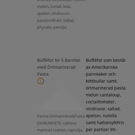
melon, tomat, kiwi,
apelsin, vindruvor,
passionsfrukt, Sallad,
physalis, persilja,
Bufféfat Nr 5 Barnfat
Bufféfat som består
med Örtmarinerad
av Amerikanska
Pasta
pannkakor och
köttbullar samt,
örtmarinerad pasta,
melon cantaloup,
coctailtomater,
vindruvor, sallad,
apelsin, nutella
Penne örtmarinerad(Pasta
samt hallonsyltPris
(DURUMVETE, vatten),
per portion 99:-
marinad (vatten, rapsolja,