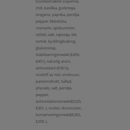
kryddextrakter (cayenne,
chili, basilika, gurkmeja,
oregano, paprika, persilja,
peppar, libbsticka,
rosmarin, spiskummin,
vitlök), salt, rapsolja, lök,
tomat, kycklingbuljong,
glukossirap,
stabiliseringsmedel (E450,
E451), naturlig arom,
antioxidant (E301)),
rostbiff av nöt, vindruvor,
passionsfrukt, Sallad,
physalis, salt, persilja,
peppar,
antioxidationsmedel(E325,
E301, ), socker, druvsocker,
konserveringsmedel(E262,
E250, ),