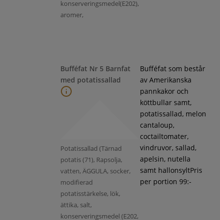
konserveringsmedel(E202),
aromer,
Bufféfat Nr 5 Barnfat
Bufféfat som består
med potatissallad
av Amerikanska
pannkakor och
köttbullar samt,
potatissallad, melon
cantaloup,
coctailtomater,
vindruvor, sallad,
Potatissallad (Tärnad
apelsin, nutella
potatis (71), Rapsolja,
samt hallonsyltPris
vatten, ÄGGULA, socker,
per portion 99:-
modifierad
potatisstärkelse, lök,
ättika, salt,
konserveringsmedel (E202,