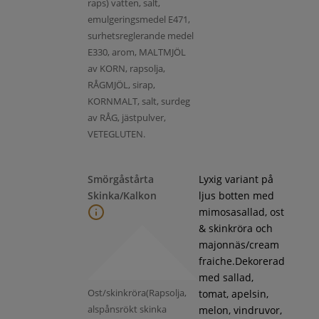
raps) vatten, salt,
emulgeringsmedel E471,
surhetsreglerande medel
E330, arom, MALTMJÖL
av KORN, rapsolja,
RÅGMJÖL, sirap,
KORNMALT, salt, surdeg
av RÅG, jästpulver,
VETEGLUTEN.
Smörgåstårta
Lyxig variant på
Skinka/Kalkon
ljus botten med
mimosasallad, ost
& skinkröra och
majonnäs/cream
fraiche.Dekorerad
med sallad,
Ost/skinkröra(Rapsolja,
tomat, apelsin,
alspånsrökt skinka
melon, vindruvor,