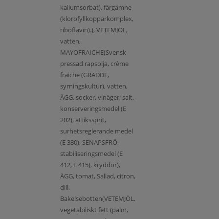
kaliumsorbat), färgämne
(klorofyllkopparkomplex,
riboflavin).), VETEMJÖL,
vatten,
MAYOFRAICHE(Svensk
pressad rapsolja, crème
fraiche (GRÄDDE,
syrningskultur), vatten,
ÄGG, socker, vinäger, salt,
konserveringsmedel (E
202), ättikssprit,
surhetsreglerande medel
(E 330), SENAPSFRÖ,
stabiliseringsmedel (E
412, E 415), kryddor),
ÄGG, tomat, Sallad, citron,
dill,
Bakelsebotten(VETEMJÖL,
vegetabiliskt fett (palm,