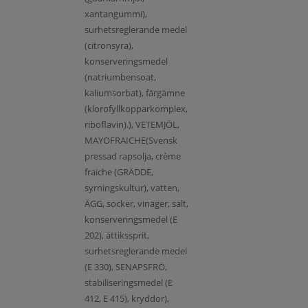
xantangummi),
surhetsreglerande medel
(citronsyra),
konserveringsmedel
(natriumbensoat,
kaliumsorbat), färgämne
(klorofyllkopparkomplex,
riboflavin).), VETEMJÖL,
MAYOFRAICHE(Svensk
pressad rapsolja, crème
fraiche (GRÄDDE,
syrningskultur), vatten,
ÄGG, socker, vinäger, salt,
konserveringsmedel (E
202), ättikssprit,
surhetsreglerande medel
(E 330), SENAPSFRÖ,
stabiliseringsmedel (E
412, E 415), kryddor),