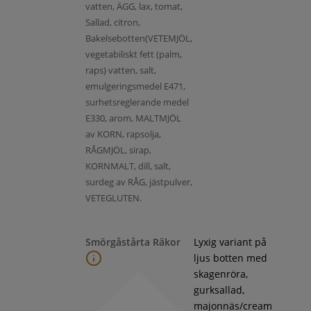
vatten, ÄGG, lax, tomat,
Sallad, citron,
Bakelsebotten(VETEMJÖL,
vegetabiliskt fett (palm,
raps) vatten, salt,
emulgeringsmedel E471,
surhetsreglerande medel
E330, arom, MALTMJÖL
av KORN, rapsolja,
RÅGMJÖL, sirap,
KORNMALT, dill, salt,
surdeg av RÅG, jästpulver,
VETEGLUTEN.
Smörgåstårta Räkor
Lyxig variant på
ljus botten med
skagenröra,
gurksallad,
majonnäs/cream