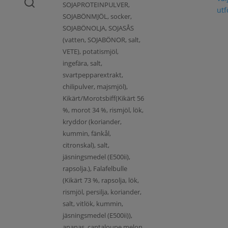
SOJAPROTEINPULVER,
ut
SOJABÖNMJÖL, socker,
SOJABÖNOLJA, SOJASÅS
(vatten, SOJABÖNOR, salt,
VETE), potatismjöl,
ingefära, salt,
svartpepparextrakt,
chilipulver, majsmjöl),
Kikärt/Morotsbiff(Kikärt 56
%, morot 34 %, rismjöl, lök,
kryddor (koriander,
kummin, fänkål,
citronskal), salt,
jäsningsmedel (E500ii),
rapsolja.), Falafelbulle
(Kikärt 73 %, rapsolja, lök,
rismjöl, persilja, koriander,
salt, vitlök, kummin,
jäsningsmedel (E500ii)),
ananas, cantaloupe melon,