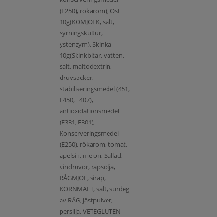
(E250), rökarom), Ost
10g(KOMJÖLK, salt,
syrningskultur,
ystenzym), Skinka
10g(Skinkbitar, vatten,
salt, maltodextrin,
druvsocker,
stabiliseringsmedel (451,
E450, E407),
antioxidationsmedel
(E331, E301),
Konserveringsmedel
(E250), rökarom, tomat,
apelsin, melon, Sallad,
vindruvor, rapsolja,
RÅGMJÖL, sirap,
KORNMALT, salt, surdeg
av RÅG, jästpulver,
persilja, VETEGLUTEN