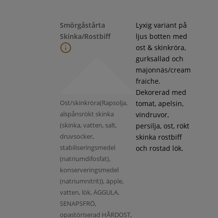
Smörgåstårta
Lyxig variant på
Skinka/Rostbiff
ljus botten med
ost & skinkröra,
gurksallad och
majonnäs/cream
fraiche.
Dekorerad med
Ost/skinkröra(Rapsolja,
tomat, apelsin,
alspånsrökt skinka
vindruvor,
(skinka, vatten, salt,
persilja, ost, rökt
druvsocker,
skinka rostbiff
stabiliseringsmedel
och rostad lök.
(natriumdifosfat),
konserveringsmedel
(natriumnitrit)), äpple,
vatten, lök, ÄGGULA,
SENAPSFRÖ,
opastöriserad HÅRDOST,