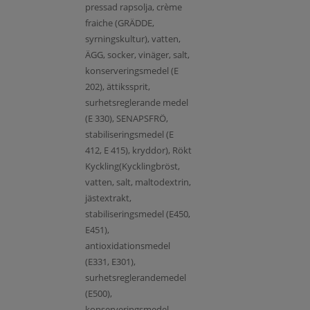
pressad rapsolja, crème
fraiche (GRÄDDE,
syrningskultur), vatten,
ÄGG, socker, vinäger, salt,
konserveringsmedel (E
202), ättikssprit,
surhetsreglerande medel
(E 330), SENAPSFRÖ,
stabiliseringsmedel (E
412, E 415), kryddor), Rökt
Kyckling(Kycklingbröst,
vatten, salt, maltodextrin,
jästextrakt,
stabiliseringsmedel (E450,
E451),
antioxidationsmedel
(E331, E301),
surhetsreglerandemedel
(E500),
konserveringsmedel