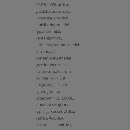
OSTPULVER, ättika,
gräslök, socker, salt,
libbsticka, kryddor,
stabiliseringsmedel
(guarkärnmjöl,
xantangummi),
surhetsreglerande medel
(citronsyra),
konserveringsmedel
(natriumbensoat,
kaliumsorbat), arom
(skinka, rök)), Ost
10g(KOMJÖLK, salt,
syrningskultur,
ystenzym), VETEMJÖL,
GURKSALLAD(Gurka,
rapsolja, socker, ättika,
vatten, ÄGGULA,
SENAPSFRÖ, salt, lök,