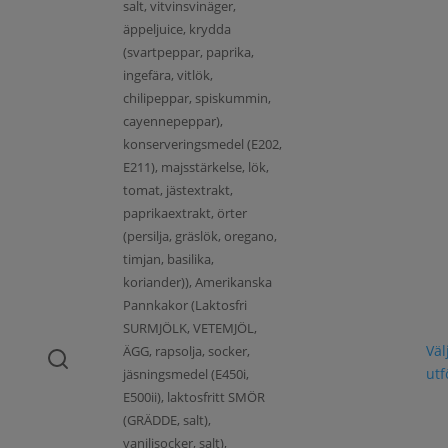
salt, vitvinsvinäger,
äppeljuice, krydda
(svartpeppar, paprika,
ingefära, vitlök,
chilipeppar, spiskummin,
cayennepeppar),
konserveringsmedel (E202,
E211), majsstärkelse, lök,
tomat, jästextrakt,
paprikaextrakt, örter
(persilja, gräslök, oregano,
timjan, basilika,
koriander)), Amerikanska
Pannkakor (Laktosfri
SURMJÖLK, VETEMJÖL,
Väl
ÄGG, rapsolja, socker,
ut
jäsningsmedel (E450i,
E500ii), laktosfritt SMÖR
(GRÄDDE, salt),
vaniljsocker, salt),