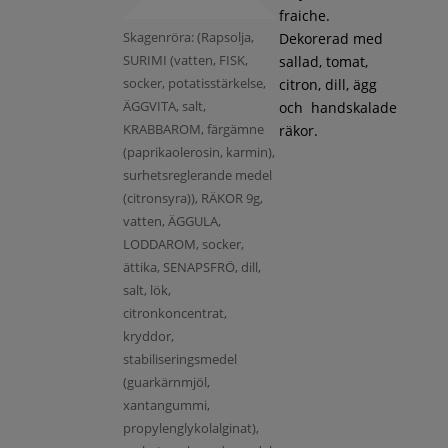
fraiche.
Skagenröra: (Rapsolja,
Dekorerad med
SURIMI (vatten, FISK,
sallad, tomat,
socker, potatisstärkelse,
citron, dill, ägg
ÄGGVITA, salt,
och handskalade
KRABBAROM, färgämne
räkor.
(paprikaolerosin, karmin),
surhetsreglerande medel
(citronsyra)), RÄKOR 9g,
vatten, ÄGGULA,
LODDAROM, socker,
ättika, SENAPSFRÖ, dill,
salt, lök,
citronkoncentrat,
kryddor,
stabiliseringsmedel
(guarkärnmjöl,
xantangummi,
propylenglykolalginat),