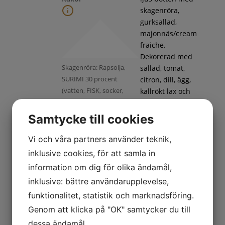
skagenröra,
gurksallad,
majonnäs/cream
fraiche.
Dekorerad med
Skagenröra: Rapsolja,
sallad, tomat,
SURIMI 30 procent
citron, dill, ägg,
(vatten, FISK, socker,
kallrökt lax och
ÄGGVITA,
handskalade
potatisstärkelse, SOJAolja,
räkor
Samtycke till cookies
salt, KRABBAROM,
färgämne
Vi och våra partners använder teknik,
(paprikaextrakt, karmin)),
inklusive cookies, för att samla in
RÄKOR 15 procent,
information om dig för olika ändamål,
vatten, ÄGGULA,
inklusive: bättre användarupplevelse,
LODDAROM, socker,
ättika, SENAPSFRÖ, dill,
funktionalitet, statistik och marknadsföring.
salt, lök,
Genom att klicka på "OK" samtycker du till
citronkoncentrat,
dessa ändamål.