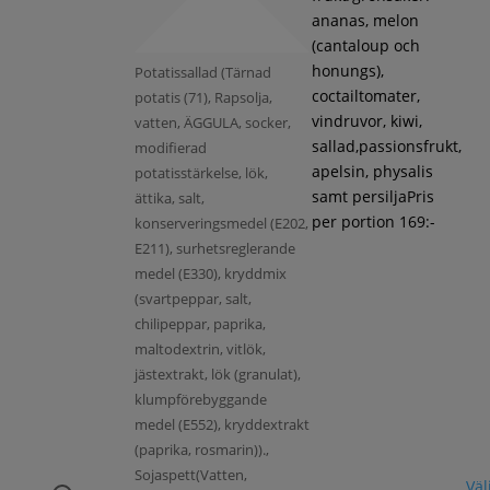
ananas, melon
(cantaloup och
honungs),
Potatissallad (Tärnad
coctailtomater,
potatis (71), Rapsolja,
vindruvor, kiwi,
vatten, ÄGGULA, socker,
sallad,passionsfrukt,
modifierad
apelsin, physalis
potatisstärkelse, lök,
samt persiljaPris
ättika, salt,
per portion 169:-
konserveringsmedel (E202,
E211), surhetsreglerande
medel (E330), kryddmix
(svartpeppar, salt,
chilipeppar, paprika,
maltodextrin, vitlök,
jästextrakt, lök (granulat),
klumpförebyggande
medel (E552), kryddextrakt
(paprika, rosmarin)).,
Sojaspett(Vatten,
Väl