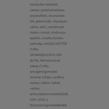
Köttbullar (Nötkött,
vatten, potatisstärkelse,
potatisfiber, druvsocker,
lök, jästextrakt, vitpeppar,
salvia, salt.), cantaloupe
melon, tomat, vindruvor,
apelsin, nutella (Socker,
palmolja, HASSELNÖTTER
(13%),
SKUMMJÖLKSPULVER
(8,7%), fettreducerad
kakao (7,4%),
emulgeringsmedel:
lecitiner (SOJA), vanillin),
socker, hallon, Sallad,
vatten,
antioxidationsmedel(E330,
E331, E333, ),
förtjockningsmedel(E440),