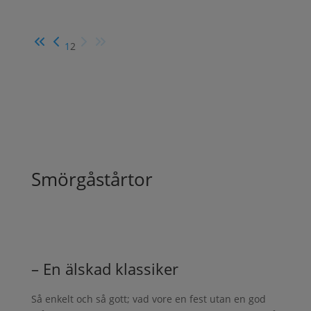
1
2
Smörgåstårtor
– En älskad klassiker
Så enkelt och så gott; vad vore en fest utan en god