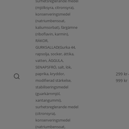
surhetsreglerande medel
(mjölksyra, citronsyra),
konserveringsmedel
(natriumbensoat,
kaliumsorbat), färgämne
(riboflavin, karmin),
RÄKOR,
GURKSALLAD(Gurka 44,
rapsolja, socker, ättika,
vatten, ÄGGULA,
SENAPSFRÖ, salt, lök,
paprika, kryddor,
299
kr
-
modifierad stärkelse,
999
kr
stabiliseringsmedel
(guarkärnmjöl,
xantangummi),
surhetsreglerande medel
(citronsyra),
konserveringsmedel
(natriumbensoat,