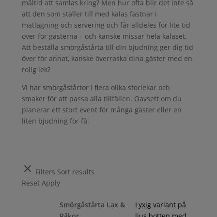
måltid att samlas kring? Men hur ofta blir det inte så
att den som ställer till med kalas fastnar i
matlagning och servering och får alldeles för lite tid
över för gästerna – och kanske missar hela kalaset.
Att beställa smörgåstårta till din bjudning ger dig tid
över för annat, kanske överraska dina gäster med en
rolig lek?
Vi har smörgåstårtor i flera olika storlekar och
smaker för att passa alla tillfällen. Oavsett om du
planerar ett stort event för många gäster eller en
liten bjudning för få.
Filters
Sort results
Reset
Apply
Smörgåstårta Lax &
Lyxig variant på
Räkor
ljus botten med