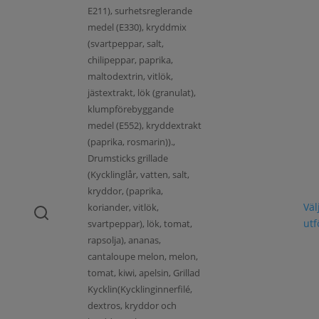
E211), surhetsreglerande
medel (E330), kryddmix
(svartpeppar, salt,
chilipeppar, paprika,
maltodextrin, vitlök,
jästextrakt, lök (granulat),
klumpförebyggande
medel (E552), kryddextrakt
(paprika, rosmarin)).,
Drumsticks grillade
(Kycklinglår, vatten, salt,
kryddor, (paprika,
Väl
koriander, vitlök,
ut
svartpeppar), lök, tomat,
rapsolja), ananas,
cantaloupe melon, melon,
tomat, kiwi, apelsin, Grillad
Kycklin(Kycklinginnerfilé,
dextros, kryddor och