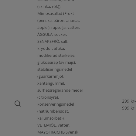
(skinka, rök)),
Mimosasallad (Frukt
(persika, päron, ananas,
äpple ), rapsolja, vatten,
ÄGGULA, socker,
SENAPSFRÖ, salt,
kryddor, ättika,
modifierad stärkelse,
glukossirap (av majs),
stabiliseringsmedel
(guarkärnmjöl,
xantangummi),
surhetsreglerande medel
(citronsyra),
299
kr
-
konserveringsmedel
999
kr
(natriumbensoat,
kaliumsorbat)),
VETEMJÖL, vatten,
MAYOFRAICHE(Svensk