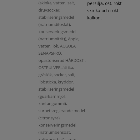
(skinka, vatten, salt,
persilja, ost, rökt
druvsocker,
skinka och rökt
stabiliseringsmedel
kalkon.
(natriumdifosfat),
konserveringsmedel
(natriumnitrit)), äpple,
vatten, lök, ÄGGULA,
SENAPSFRÖ,
opastöriserad HÅRDOST ,
OSTPULVER, ättika,
gräslök, socker, salt,
libbsticka, kryddor,
stabiliseringsmedel
(guarkärnmjöl,
xantangummi),
surhetsreglerande medel
(citronsyra),
konserveringsmedel
(natriumbensoat,
kaliumsorbat), arom