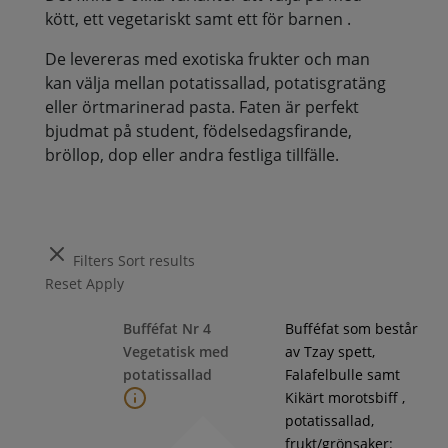
kött, ett vegetariskt samt ett för barnen .
De levereras med exotiska frukter och man
kan välja mellan potatissallad, potatisgratäng
eller örtmarinerad pasta. Faten är perfekt
bjudmat på student, födelsedagsfirande,
bröllop, dop eller andra festliga tillfälle.
Filters
Sort results
Reset
Apply
Bufféfat Nr 4
Bufféfat som består
Vegetatisk med
av Tzay spett,
potatissallad
Falafelbulle samt
Kikärt morotsbiff ,
potatissallad,
frukt/grönsaker: