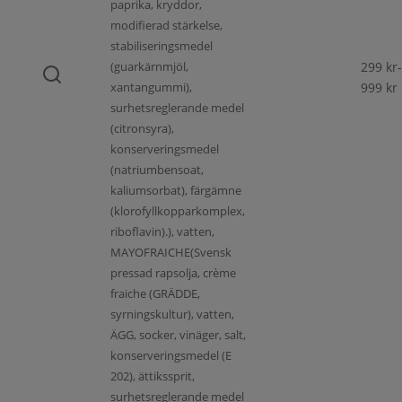
paprika, kryddor,
modifierad stärkelse,
stabiliseringsmedel
(guarkärnmjöl,
299
kr
-
xantangummi),
999
kr
surhetsreglerande medel
(citronsyra),
konserveringsmedel
(natriumbensoat,
kaliumsorbat), färgämne
(klorofyllkopparkomplex,
riboflavin).), vatten,
MAYOFRAICHE(Svensk
pressad rapsolja, crème
fraiche (GRÄDDE,
syrningskultur), vatten,
ÄGG, socker, vinäger, salt,
konserveringsmedel (E
202), ättikssprit,
surhetsreglerande medel