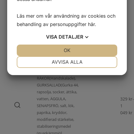
kryddor,
stabiliseringsmedel
Läs mer om vår användning av cookies och
(guarkärnmjöl,
xantangummi,
behandling av personuppgifter
här
.
propylenglykolalginat),
VISA
DETALJER
surhetsreglerande medel
(mjölksyra, citronsyra),
JA
NEJ
OK
JA
NEJ
konserveringsmedel
(natriumbensoat,
NÖDVÄNDIG
INSTÄLLNINGAR
AVVISA ALLA
kaliumsorbat), färgämne
(riboflavin, karmin),
JA
NEJ
JA
NEJ
RÄKOR(Handskalade),
MARKNADSFÖRING
STATISTIK
GURKSALLAD(Gurka 44,
rapsolja, socker, ättika,
vatten, ÄGGULA,
329
kr
-
SENAPSFRÖ, salt, lök,
1
paprika, kryddor,
049
kr
modifierad stärkelse,
stabiliseringsmedel
(guarkärnmjöl,