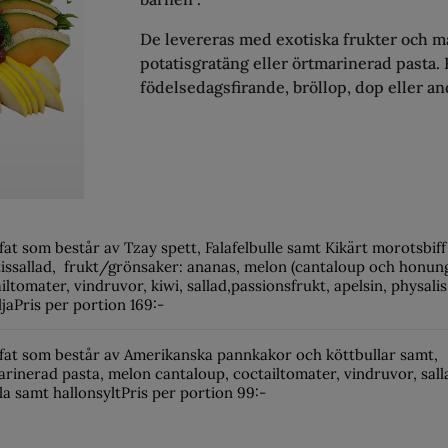
De levereras med exotiska frukter och ma
potatisgratäng eller örtmarinerad pasta.
födelsedagsfirande, bröllop, dop eller andr
fat som består av Tzay spett, Falafelbulle samt Kikärt morotsbiff 
issallad, frukt/grönsaker: ananas, melon (cantaloup och honung
iltomater, vindruvor, kiwi, sallad,passionsfrukt, apelsin, physali
ljaPris per portion 169:-
fat som består av Amerikanska pannkakor och köttbullar samt,
rinerad pasta, melon cantaloup, coctailtomater, vindruvor, salla
la samt hallonsyltPris per portion 99:-