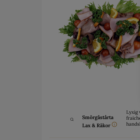
Lyxig 
Smörgåstårta
fraich
hands
Lax & Räkor