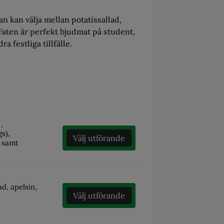
n kan välja mellan potatissallad,
 Faten är perfekt bjudmat på student,
a festliga tillfälle.
,
s),
Välj utförande
s samt
d, apelsin,
Välj utförande