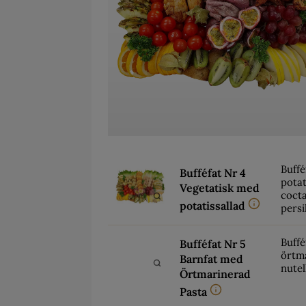
Buffé
Bufféfat Nr 4
potat
Vegetatisk med
cocta
potatissallad
persi
Buffé
Bufféfat Nr 5
örtma
Barnfat med
nutel
Örtmarinerad
Pasta