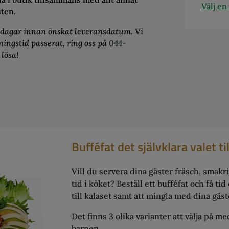
Välj en
ten.
sdagar innan önskat leveransdatum. Vi
lningstid passerat, ring oss på
044-
 lösa!
Bufféfat det självklara valet ti
Vill du servera dina gäster fräsch, smakri
tid i köket? Beställ ett bufféfat och få tid 
till kalaset samt att mingla med dina gäst
Det finns 3 olika varianter att välja på me
barnen .