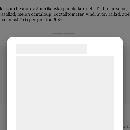
fat som består av Amerikanska pannkakor och köttbullar samt,
issallad, melon cantaloup, coctailtomater, vindruvor, sallad, apel
hallonsyltPris per portion 99:-
1
2
Samtykke til cookies
Vi og vores samarbejdspartnere bruger
teknologier, herunder cookies, til at
indsamle oplysninger om dig til forskellige
formål, herunder: Tilpasning af annoncering,
bedre brugeroplevelse, funktionalitet,
statistik og marketing. Disse oplysninger
kan blive delt med annoncerings- og
– En älskad klassiker
analysepartnere, som kan kombinere dem
med data, du tidligere har givet dem eller
Så enkelt och så gott; vad vore en fest utan 