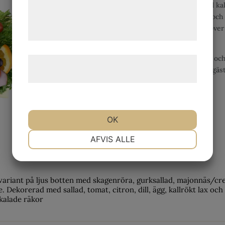
de har indsamlet gennem din brug af deres
blir det inte så att den som ställer till med k
får alldeles för lite tid över för gästerna – oc
tjenester. Ved at klikke på 'OK' giver du
smörgåstårta till din bjudning ger dig tid öve
samtykke til disse formål.
med en rolig lek?
Vi har smörgåstårtor i flera olika storlekar och
Læs mere om vores brug af cookies og
om du planerar ett stort event för många gäste
behandling af persondata
her
.
OK
NØDVENDIGE
PRÆFERENCER
AFVIS ALLE
MARKETING
STATISTIK
variant på ljus botten med skagenröra, gurksallad, majonnäs/c
e. Dekorerad med sallad, tomat, citron, dill, ägg, kallrökt lax och
kalade räkor