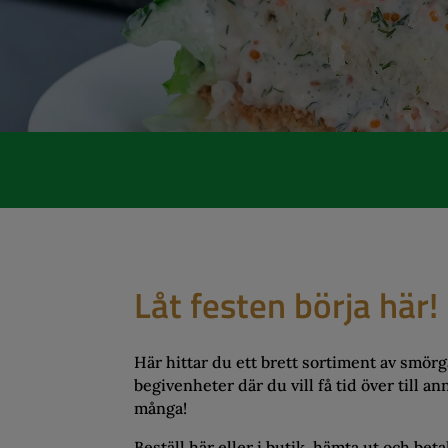
Låt festen börja här!
Här hittar du ett brett sortiment av smörgås
begivenheter där du vill få tid över till a
många!
Beställ här eller i butik, hämta ut och bet