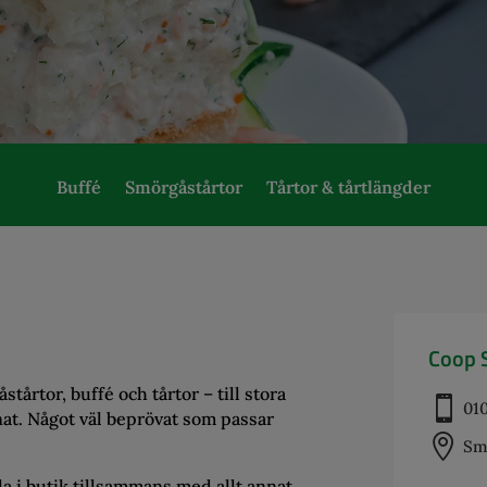
Buffé
Smörgåstårtor
Tårtor & tårtlängder
Coop 
tårtor, buffé och tårtor – till stora

010
nnat. Något väl beprövat som passar

Sm
ala i butik tillsammans med allt annat