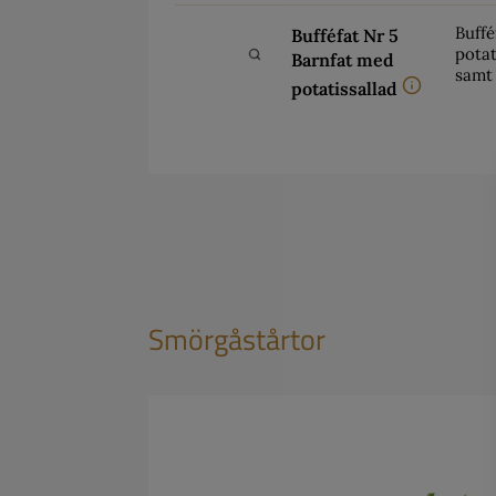
Buffé
Bufféfat Nr 5
potat
Barnfat med
samt 
potatissallad
Smörgåstårtor