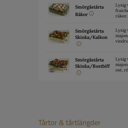
Lyxig 
Smörgåstårta
fraich
Räkor
räkor.
Lyxig 
Smörgåstårta
majon
Skinka/Kalkon
vindru
Lyxig 
Smörgåstårta
majonn
Skinka/Rostbiff
ost, r
Tårtor & tårtlängder