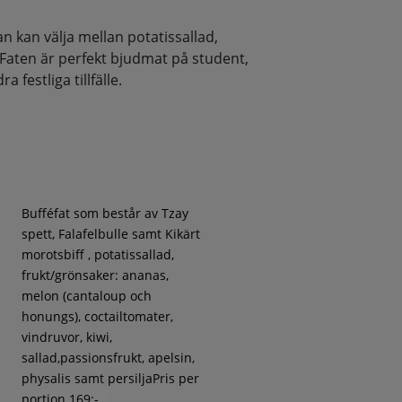
 kan välja mellan potatissallad,
 Faten är perfekt bjudmat på student,
 festliga tillfälle.
Bufféfat som består av Tzay
spett, Falafelbulle samt Kikärt
morotsbiff , potatissallad,
frukt/grönsaker: ananas,
melon (cantaloup och
honungs), coctailtomater,
vindruvor, kiwi,
sallad,passionsfrukt, apelsin,
physalis samt persiljaPris per
portion 169:-