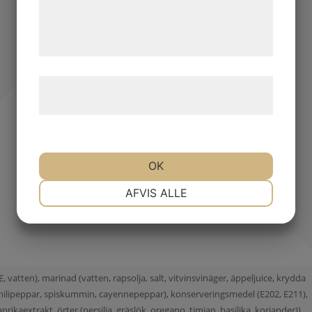
de har indsamlet gennem din brug af deres
tjenester. Ved at klikke på 'OK' giver du
samtykke til disse formål.
Læs mere om vores brug af cookies og
behandling af persondata
her
.
OK
NØDVENDIGE
PRÆFERENCER
AFVIS ALLE
MARKETING
STATISTIK
tten), marinad (vatten, rapsolja, salt, vitvinsvinäger, äppeljuice, krydda
, chilipeppar, spiskummin, cayennepeppar), konserveringsmedel (E202, E211),
prikaextrakt, örter (persilja, gräslök, oregano, timjan, basilika, koriander)),