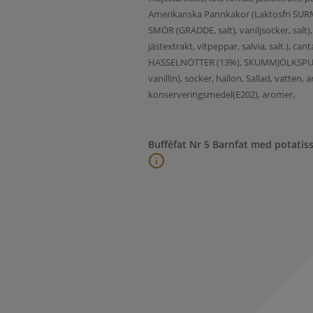
Amerikanska Pannkakor (Laktosfri SURMJÖ
SMÖR (GRÄDDE, salt), vaniljsocker, salt),
jästextrakt, vitpeppar, salvia, salt.), c
HASSELNÖTTER (13%), SKUMMJÖLKSPULVER 
vanillin), socker, hallon, Sallad, vatten
konserveringsmedel(E202), aromer,
Bufféfat Nr 5 Barnfat med potatiss