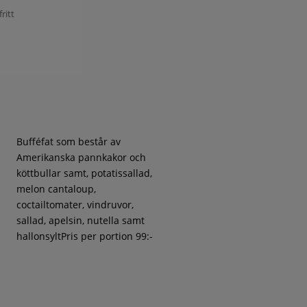
ritt
Bufféfat som består av
Amerikanska pannkakor och
köttbullar samt, potatissallad,
melon cantaloup,
coctailtomater, vindruvor,
sallad, apelsin, nutella samt
hallonsyltPris per portion 99:-