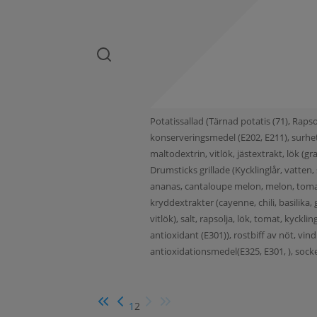
Potatissallad (Tärnad potatis (71), Rapso
konserveringsmedel (E202, E211), surhet
maltodextrin, vitlök, jästextrakt, lök (
Drumsticks grillade (Kycklinglår, vatten, 
ananas, cantaloupe melon, melon, tomat, 
kryddextrakter (cayenne, chili, basilika
vitlök), salt, rapsolja, lök, tomat, kyckl
antioxidant (E301)), rostbiff av nöt, vind
antioxidationsmedel(E325, E301, ), sock
1
2