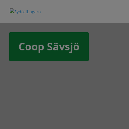
Coop Sävsjö