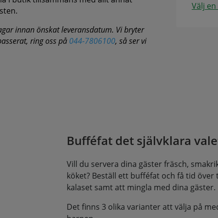
Välj en
sten.
agar innan önskat leveransdatum. Vi bryter
 passerat, ring oss på
044-7806100
, så ser vi
Bufféfat det självklara valet
Vill du servera dina gäster fräsch, smakrik 
köket? Beställ ett bufféfat och få tid över til
kalaset samt att mingla med dina gäster.
Det finns 3 olika varianter att välja på me