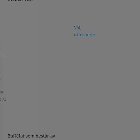
Välj
utförande
,
,
 %,
t 73
Bufféfat som består av