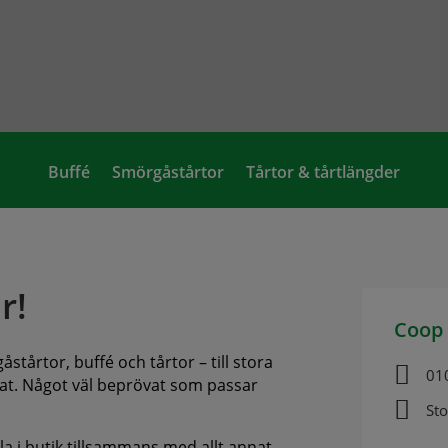
Buffé
Smörgåstårtor
Tårtor & tårtlängder
r!
Coop 
stårtor, buffé och tårtor – till stora

01
annat. Något väl beprövat som passar

Sto
ala i butik tillsammans med allt annat