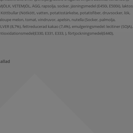
LK, VETEMJÖL, ÄGG, rapsolja, socker, jäsningsmedel (E450i, E500ii), laktosf
 Köttbullar (Nötkött, vatten, potatisstärkelse, potatisfiber, druvsocker, lök,
antaloupe melon, tomat, vindruvor, apelsin, nutella (Socker, palmolja,
(8,7%), fettreducerad kakao (7,4%), emulgeringsmedel: lecitiner (SOJA),
, antioxidationsmedel(E330, E331, E333, ), förtjockningsmedel(E440),
allad