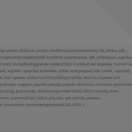
lja, vatten, ÄGGULA, socker, modifierad potatisstärkelse, lök, ättika, salt,
sreglerande medel (E330), kryddmix (svartpeppar, salt, chilipeppar, paprika
granulat), klumpförebyggande medel (E552), kryddextrakt (paprika, rosmarin)).
salt, kryddor, (paprika, koriander, vitlök, svartpeppar), lök, tomat, rapsolja),
kiwi, apelsin, Grillad Kycklin(Kycklinginnerfilé, dextros, kryddor och
, gurkmeja, oregano, paprika, persilja, peppar, libbsticka, rosmarin, spiskumm
ingbuljong, glukossirap, stabiliseringsmedel (E450, E451), naturlig arom,
ruvor, passionsfrukt, Sallad, physalis, salt, persilja, peppar,
er, druvsocker, konserveringsmedel(E262, E250, ),