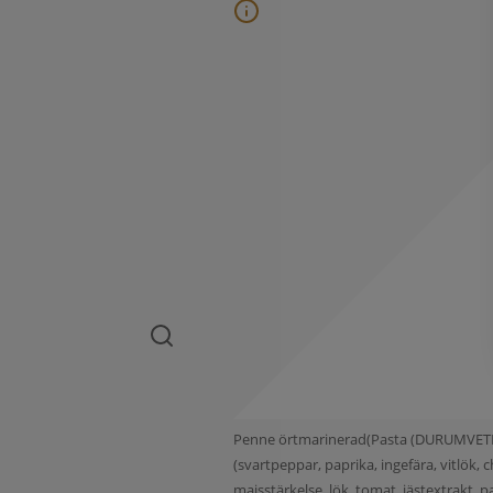
Penne örtmarinerad(Pasta (DURUMVETE, va
(svartpeppar, paprika, ingefära, vitlök
majsstärkelse, lök, tomat, jästextrakt, pa