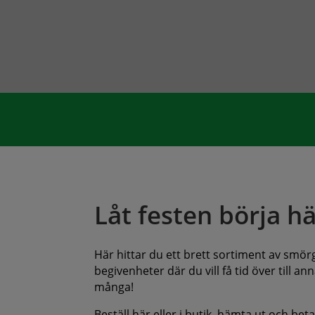
Låt festen börja hä
Här hittar du ett brett sortiment av smörgå
begivenheter där du vill få tid över till 
många!
Beställ här eller i butik, hämta ut och bet