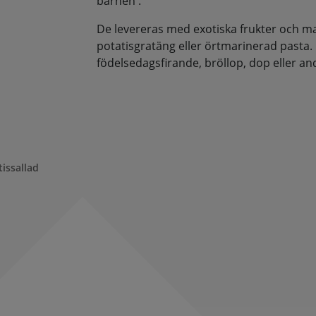
barnen .
De levereras med exotiska frukter och man
potatisgratäng eller örtmarinerad pasta.
födelsedagsfirande, bröllop, dop eller andra
issallad