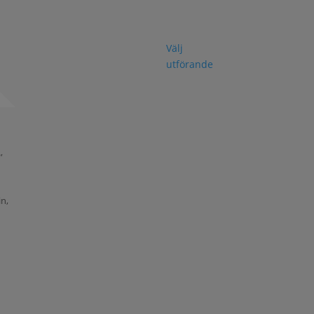
Välj
utförande
,
,
in,