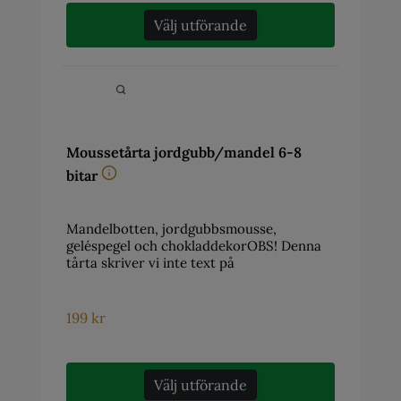
Välj utförande
Moussetårta jordgubb/mandel 6-8
bitar
Mandelbotten, jordgubbsmousse,
geléspegel och chokladdekorOBS! Denna
tårta skriver vi inte text på
199
kr
Välj utförande