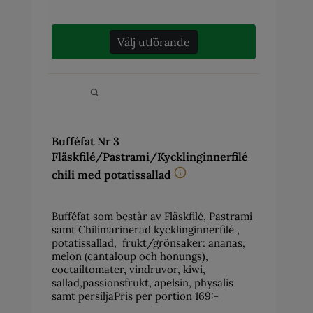
Välj utförande
Bufféfat Nr 3
Fläskfilé/Pastrami/Kycklinginnerfilé
chili med potatissallad
Bufféfat som består av Fläskfilé, Pastrami
samt Chilimarinerad kycklinginnerfilé ,
potatissallad, frukt/grönsaker: ananas,
melon (cantaloup och honungs),
coctailtomater, vindruvor, kiwi,
sallad,passionsfrukt, apelsin, physalis
samt persiljaPris per portion 169:-