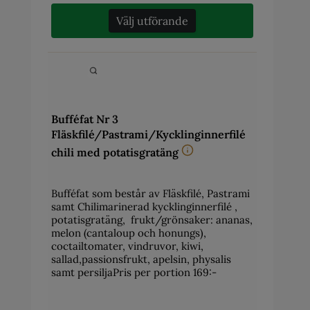
Välj utförande
Bufféfat Nr 3
Fläskfilé/Pastrami/Kycklinginnerfilé
chili med potatisgratäng
Bufféfat som består av Fläskfilé, Pastrami
samt Chilimarinerad kycklinginnerfilé ,
potatisgratäng, frukt/grönsaker: ananas,
melon (cantaloup och honungs),
coctailtomater, vindruvor, kiwi,
sallad,passionsfrukt, apelsin, physalis
samt persiljaPris per portion 169:-