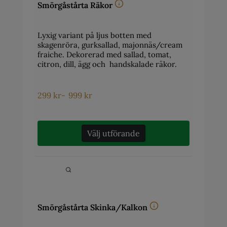
Smörgåstårta Räkor
Lyxig variant på ljus botten med
skagenröra, gurksallad, majonnäs/cream
fraiche. Dekorerad med sallad, tomat,
citron, dill, ägg och handskalade räkor.
299
kr
-
999
kr
Välj utförande
Smörgåstårta Skinka/Kalkon