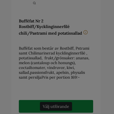
Bufféfat Nr 2
Rostbiff/Kycklinginnerfilé
chili/Pastrami med potatissallad
Bufféfat som består av Rostbiff, Pstrami
samt Chilimarinerad kycklinginnerfilé ,
potatissallad, frukt/grönsaker: ananas,
melon (cantaloup och honungs),
coctailtomater, vindruvor, kiwi,
sallad,passionsfrukt, apelsin, physalis
samt persiljaPris per portion 169:-
Välj utförande