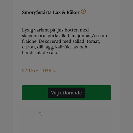
Smörgåstårta Lax & Räkor
Lyxig variant på ljus botten med
skagenröra, gurksallad, majonnäs/cream
fraiche. Dekorerad med sallad, tomat,
citron, dill, ägg, kallrökt lax och
handskalade räkor
329
kr
-
1 049
kr
Välj utförande