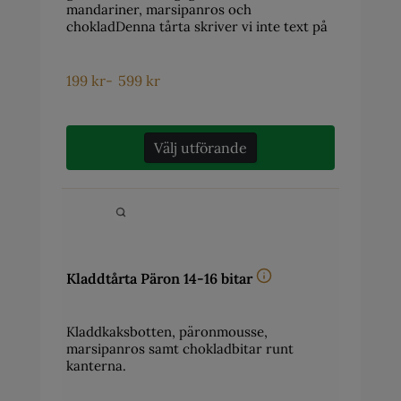
mandariner, marsipanros och
chokladDenna tårta skriver vi inte text på
199
kr
-
599
kr
Välj utförande
Kladdtårta Päron 14-16 bitar
Kladdkaksbotten, päronmousse,
marsipanros samt chokladbitar runt
kanterna.