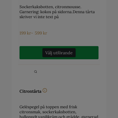
Sockerkaksbotten, citronmousse.
Garnering: kokos på sidorna.Denna tårta
skriver vi inte text på
199
kr
-
599
kr
Välj utförande
Citrontårta
Geléspegel på toppen med frisk
citronsmak, sockerkaksbotten,
hallonsylt,vaniljkräm och grädde, garnerad