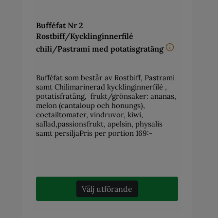
Bufféfat Nr 2
Rostbiff/Kycklinginnerfilé
chili/Pastrami med potatisgratäng
Bufféfat som består av Rostbiff, Pastrami
samt Chilimarinerad kycklinginnerfilé ,
potatisfratäng, frukt/grönsaker: ananas,
melon (cantaloup och honungs),
coctailtomater, vindruvor, kiwi,
sallad,passionsfrukt, apelsin, physalis
samt persiljaPris per portion 169:-
Välj utförande