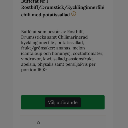
Bufféfat Nr 1
Rostbiff/Drumstick/Kycklinginnerfilé
chili med potatissallad
Bufféfat som består av Rostbiff,
Drumssticks samt Chilimarinerad
kycklinginnerfilé , potatissallad,
frukt/grönsaker: ananas, melon
(cantaloup och honungs), coctailtomater,
vindruvor, kiwi, sallad,passionsfrukt,
apelsin, physalis samt persiljaPris per
portion 169:-
Välj utförande