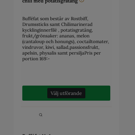
chili med potatisgratäng
Bufféfat som består av Rostbiff,
Drumssticks samt Chilimarinerad
kycklinginnerfilé , potatisgratäng,
frukt/grönsaker: ananas, melon
(cantaloup och honungs), coctailtomater,
vindruvor, kiwi, sallad,passionsfrukt,
apelsin, physalis samt persiljaPris per
portion 169:-
Välj utförande