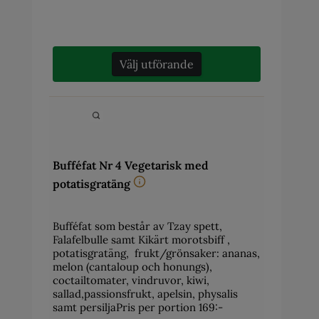
Välj utförande
Bufféfat Nr 4 Vegetarisk med
potatisgratäng
Bufféfat som består av Tzay spett,
Falafelbulle samt Kikärt morotsbiff ,
potatisgratäng, frukt/grönsaker: ananas,
melon (cantaloup och honungs),
coctailtomater, vindruvor, kiwi,
sallad,passionsfrukt, apelsin, physalis
samt persiljaPris per portion 169:-