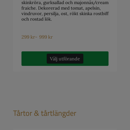
skinkröra, gurksallad och majonnäs/cream
fraiche. Dekorerad med tomat, apelsin,
vindruvor, persilja, ost, rökt skinka rostbiff
och rostad lök.
299
kr
-
999
kr
Välj utförande
Tårtor & tårtlängder