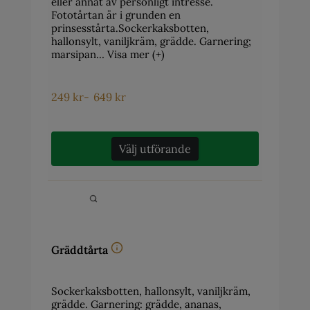
eller annat av personligt intresse.
Fototårtan är i grunden en
prinsesstårta.Sockerkaksbotten,
hallonsylt, vaniljkräm, grädde. Garnering;
marsipan…
Visa mer (+)
249
kr
-
649
kr
Välj utförande
Gräddtårta
Sockerkaksbotten, hallonsylt, vaniljkräm,
grädde. Garnering: grädde, ananas,