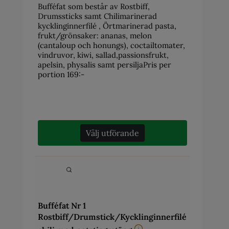
Bufféfat som består av Rostbiff,
Drumssticks samt Chilimarinerad
kycklinginnerfilé , Örtmarinerad pasta,
frukt/grönsaker: ananas, melon
(cantaloup och honungs), coctailtomater,
vindruvor, kiwi, sallad,passionsfrukt,
apelsin, physalis samt persiljaPris per
portion 169:-
Välj utförande
Bufféfat Nr 1
Rostbiff/Drumstick/Kycklinginnerfilé