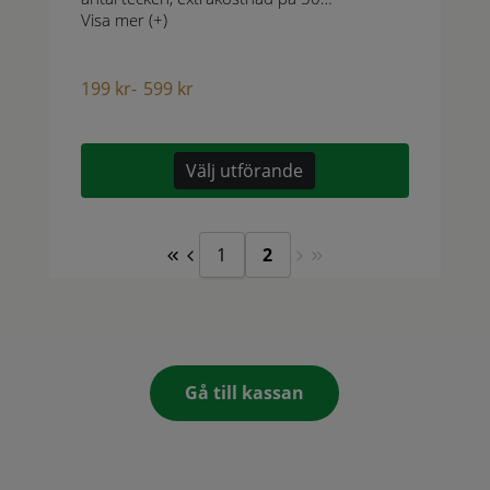
Visa mer (+)
199
kr
-
599
kr
Välj utförande
1
2
Gå till kassan