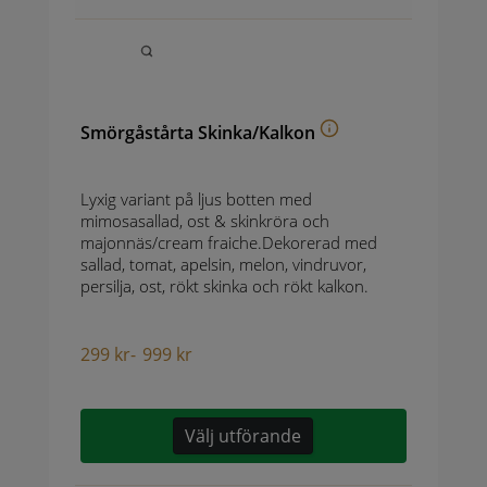
Smörgåstårta Skinka/Kalkon
Lyxig variant på ljus botten med
mimosasallad, ost & skinkröra och
majonnäs/cream fraiche.Dekorerad med
sallad, tomat, apelsin, melon, vindruvor,
persilja, ost, rökt skinka och rökt kalkon.
299
kr
-
999
kr
Välj utförande