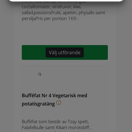
melon (cantaloup och honungs),
coctailtomater, vindruvor, kiwi,
MARKNADSFÖRING
STATISTIK
sallad,passionsfrukt, apelsin, physalis samt
persiljaPris per portion 169:-
Välj utförande
Bufféfat Nr 4 Vegetarisk med
potatisgratäng
Bufféfat som består av Tzay spett,
Falafelbulle samt Kikärt morotsbiff ,