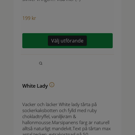
199
kr
Välj utförande
White Lady
Vacker och läcker White lady tårta på
sockerkaksbotten och fylld med ruby
chokladtryffel, vaniljkräm &
hallonmousse.Marsipanens färg är naturell
alltså naturligt mandelvit.Text på tårtan max
antal tecken, extrakostnad på 50…