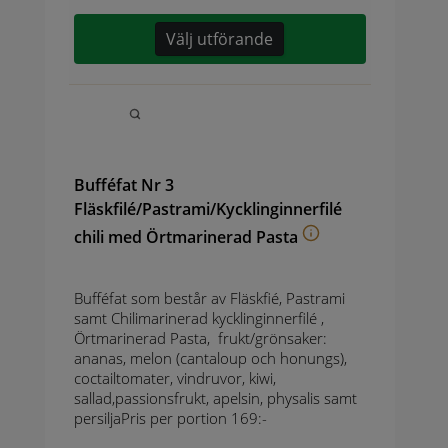
Välj utförande
Bufféfat Nr 3
Fläskfilé/Pastrami/Kycklinginnerfilé
chili med Örtmarinerad Pasta
Bufféfat som består av Fläskfié, Pastrami
samt Chilimarinerad kycklinginnerfilé ,
Örtmarinerad Pasta, frukt/grönsaker:
ananas, melon (cantaloup och honungs),
coctailtomater, vindruvor, kiwi,
sallad,passionsfrukt, apelsin, physalis samt
persiljaPris per portion 169:-