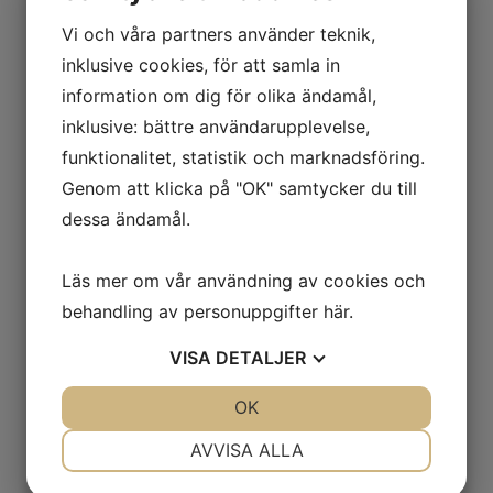
persiljaPris per portion 169:-
Vi och våra partners använder teknik,
inklusive cookies, för att samla in
information om dig för olika ändamål,
inklusive: bättre användarupplevelse,
Välj utförande
funktionalitet, statistik och marknadsföring.
Genom att klicka på "OK" samtycker du till
dessa ändamål.
Läs mer om vår användning av cookies och
Bufféfat Nr 3
behandling av personuppgifter
här
.
Fläskfilé/Pastrami/Kycklinginnerfilé
VISA
DETALJER
chili med potatissallad
JA
NEJ
OK
JA
NEJ
Bufféfat som består av Fläskfilé, Pastrami
NÖDVÄNDIG
INSTÄLLNINGAR
AVVISA ALLA
samt Chilimarinerad kycklinginnerfilé ,
potatissallad, frukt/grönsaker: ananas,
JA
NEJ
JA
NEJ