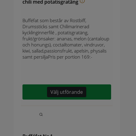
chili med potatisgratäng
Bufféfat som består av Rostbiff,
Drumssticks samt Chilimarinerad
kycklinginnerfilé , potatisgratäng,
frukt/grönsaker: ananas, melon (cantaloup
och honungs), coctailtomater, vindruvor,
kiwi, sallad,passionsfrukt, apelsin, physalis
samt persiljaPris per portion 169:-
Välj utförande