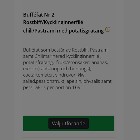
Bufféfat Nr 2
Rostbiff/Kycklinginnerfilé
chili/Pastrami med potatisgratäng
Bufféfat som består av Rostbiff, Pastrami
samt Chilimarinerad kycklinginnerfilé ,
potatisfratäng, frukt/grönsaker: ananas,
melon (cantaloup och honungs),
coctailtomater, vindruvor, kiwi,
sallad,passionsfrukt, apelsin, physalis samt
persiljaPris per portion 169:-
Välj utförande