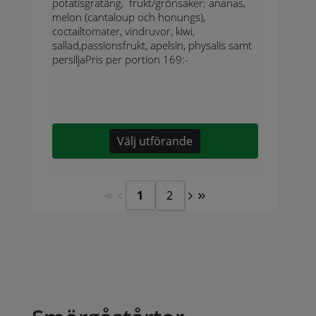
potatisgratäng, frukt/grönsaker: ananas,
melon (cantaloup och honungs),
coctailtomater, vindruvor, kiwi,
sallad,passionsfrukt, apelsin, physalis samt
persiljaPris per portion 169:-
Välj utförande
1
2