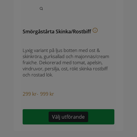
Smörgåstårta Skinka/Rostbiff
Lyxig variant på ljus botten med ost &
skinkröra, gurksallad och majonnäs/cream
fraiche. Dekorerad med tomat, apelsin,
vindruvor, persilja, ost, rökt skinka rostbiff
och rostad lök.
299
kr
-
999
kr
Välj utförande