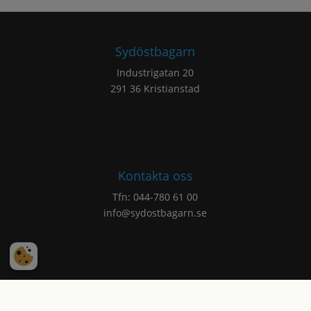
Sydöstbagarn
Industrigatan 20
291 36 Kristianstad
Kontakta oss
Tfn:
044-780 61 00
info@sydostbagarn.se
©2026 Sydöstbagarn. Powered by
Ready Digital