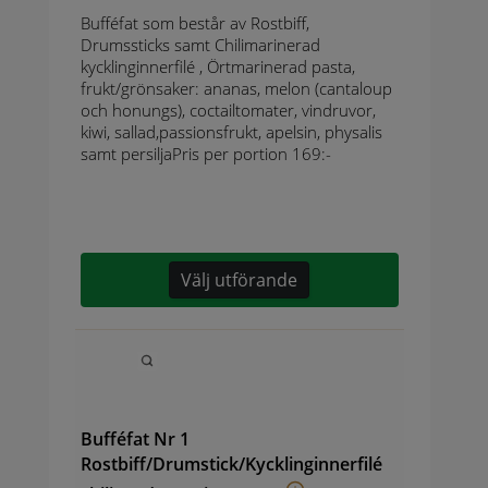
Bufféfat som består av Rostbiff,
Drumssticks samt Chilimarinerad
kycklinginnerfilé , Örtmarinerad pasta,
frukt/grönsaker: ananas, melon (cantaloup
och honungs), coctailtomater, vindruvor,
kiwi, sallad,passionsfrukt, apelsin, physalis
samt persiljaPris per portion 169:-
Välj utförande
Bufféfat Nr 1
Rostbiff/Drumstick/Kycklinginnerfilé