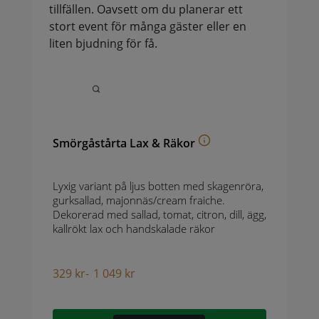
tillfällen. Oavsett om du planerar ett
stort event för många gäster eller en
liten bjudning för få.
Smörgåstårta Lax & Räkor
Lyxig variant på ljus botten med skagenröra,
gurksallad, majonnäs/cream fraiche.
Dekorerad med sallad, tomat, citron, dill, ägg,
kallrökt lax och handskalade räkor
329
kr
-
1 049
kr