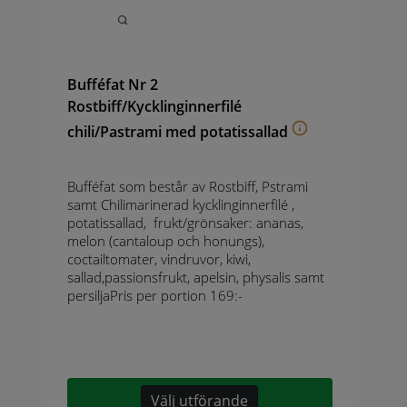
Bufféfat Nr 2
Rostbiff/Kycklinginnerfilé
chili/Pastrami med potatissallad
Bufféfat som består av Rostbiff, Pstrami
samt Chilimarinerad kycklinginnerfilé ,
potatissallad, frukt/grönsaker: ananas,
melon (cantaloup och honungs),
coctailtomater, vindruvor, kiwi,
sallad,passionsfrukt, apelsin, physalis samt
persiljaPris per portion 169:-
Välj utförande