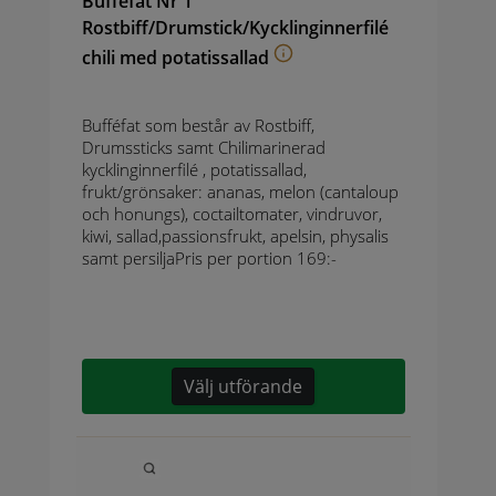
Bufféfat Nr 1
Rostbiff/Drumstick/Kycklinginnerfilé
chili med potatissallad
Bufféfat som består av Rostbiff,
Drumssticks samt Chilimarinerad
kycklinginnerfilé , potatissallad,
frukt/grönsaker: ananas, melon (cantaloup
och honungs), coctailtomater, vindruvor,
kiwi, sallad,passionsfrukt, apelsin, physalis
samt persiljaPris per portion 169:-
Välj utförande