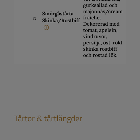
gurksallad och
majonnäs/cream
Smörgåstårta
299
fraiche.
Skinka/Rostbiff
-
Dekorerad med
999
tomat, apelsin,
vindruvor,
persilja, ost, rökt
skinka rostbiff
och rostad lök.
Tårtor & tårtlängder