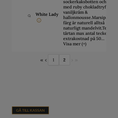
sockerkaksbotten och fylld
med ruby chokladtryffel,
vaniljkräm &
White Lady
hallonmousse.Marsipanens
färg är naturell alltså
naturligt mandelvit.Text på
tårtan max antal tecken,
extrakostnad på 50…
Visa mer (+)
1
2
GÅ TILL KASSAN