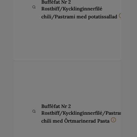
Bufféfat Nr 2
a
Rostbiff/Kycklinginnerfilé
(
h
chili/Pastrami med potatissallad
c
v
s
a
s
p
B
a
s
k
Ö
f
Bufféfat Nr 2
a
Rostbiff/Kycklinginnerfilé/Pastrami
(
h
chili med Örtmarinerad Pasta
c
v