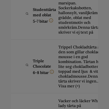
marsipan.
Sockerkaksbotten,
Studenttårta
hallonsylt, vaniljkräm och
med oblat
grädde, oblat med
5-7 bitar
studentmotiv och
smörkräm.Denna tårta
skriver vi ej text på
Trippel Chokladtårta är för
den som gillar choklad och
mousse i en god
Triple
kombination. Tårtan har en
Chocolate
lite seg chokladbotten
toppad med ljus & vit
6-8 bitar
chokladmousse.Denna
tårta skriver vi ingen…
Visa mer (+)
Vacker och läcker White
lady tårta på