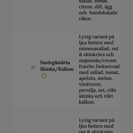
sallad, tomat,
citron, dill, ägg
och handskalade
räkor.
Lyxig variant på
ljus botten med
mimosasallad, ost
& skinkröra och
majonnäs/cream
Smörgåstårta
299
fraiche.Dekorerad
Skinka/Kalkon
-
med sallad, tomat,
999
apelsin, melon,
vindruvor,
persilja, ost, rökt
skinka och rökt
kalkon.
Lyxig variant på
ljus botten med
ost & skinkröra,