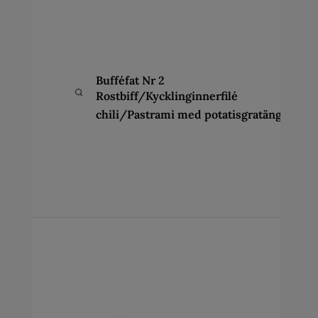
a
s
k
p
f
Bufféfat Nr 2
a
Rostbiff/Kycklinginnerfilé
(
h
chili/Pastrami med potatisgratäng
c
v
s
a
s
p
B
a
s
k
p
f