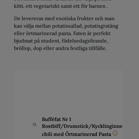
kött, ett vegetariskt samt ett för barnen .
De levereras med exotiska frukter och man
kan välja mellan potatissallad, potatisgratäng
eller örtmarinerad pasta. Faten är perfekt
bjudmat på student, födelsedagsfirande,
bröllop, dop eller andra festliga tillfälle.
B
a
D
C
k
Ö
f
Bufféfat Nr 1
a
Rostbiff/Drumstick/Kycklinginnerfilé
(
chili med Örtmarinerad Pasta
h