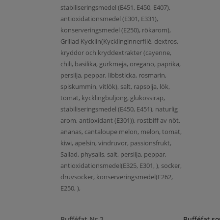
stabiliseringsmedel (E451, E450, E407),
antioxidationsmedel (E301, E331),
konserveringsmedel (E250), rökarom),
Grillad Kycklin(Kycklinginnerfilé, dextros,
kryddor och kryddextrakter (cayenne,
chili, basilika, gurkmeja, oregano, paprika,
persilja, peppar, libbsticka, rosmarin,
spiskummin, vitlök), salt, rapsolja, lök,
tomat, kycklingbuljong, glukossirap,
stabiliseringsmedel (E450, E451), naturlig
arom, antioxidant (E301)), rostbiff av nöt,
ananas, cantaloupe melon, melon, tomat,
kiwi, apelsin, vindruvor, passionsfrukt,
Sallad, physalis, salt, persilja, peppar,
antioxidationsmedel(E325, E301, ), socker,
druvsocker, konserveringsmedel(E262,
E250, ),
Bufféfat Nr 2
Bufféfat s