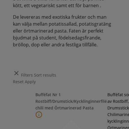
kött, ett vegetariskt samt ett för barnen .
De levereras med exotiska frukter och man
kan välja mellan potatissallad, potatisgratäng
eller örtmarinerad pasta. Faten är perfekt
bjudmat på student, födelsedagsfirande,
bröllop, dop eller andra festliga tillfälle.
Filters
Sort results
Reset
Apply
Bufféfat Nr 1
Bufféfat s
Rostbiff/Drumstick/Kycklinginnerfilé
av Rostbiff,
chili med Örtmarinerad Pasta
Drumsstick
Chilimarin
kycklinginne
Örtmarine