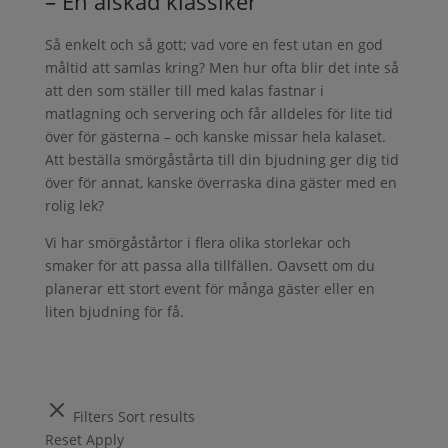
– En älskad klassiker
Så enkelt och så gott; vad vore en fest utan en god
måltid att samlas kring? Men hur ofta blir det inte så
att den som ställer till med kalas fastnar i
matlagning och servering och får alldeles för lite tid
över för gästerna – och kanske missar hela kalaset.
Att beställa smörgåstårta till din bjudning ger dig tid
över för annat, kanske överraska dina gäster med en
rolig lek?
Vi har smörgåstårtor i flera olika storlekar och
smaker för att passa alla tillfällen. Oavsett om du
planerar ett stort event för många gäster eller en
liten bjudning för få.
Filters
Sort results
Reset
Apply