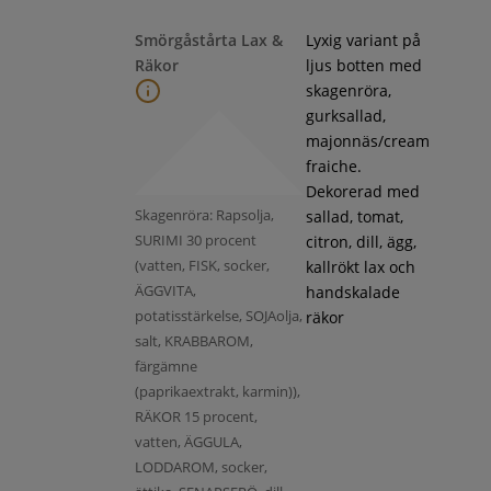
Smörgåstårta Lax &
Lyxig variant på
Räkor
ljus botten med
skagenröra,
gurksallad,
majonnäs/cream
fraiche.
Dekorerad med
Skagenröra: Rapsolja,
sallad, tomat,
SURIMI 30 procent
citron, dill, ägg,
(vatten, FISK, socker,
kallrökt lax och
ÄGGVITA,
handskalade
potatisstärkelse, SOJAolja,
räkor
salt, KRABBAROM,
färgämne
(paprikaextrakt, karmin)),
RÄKOR 15 procent,
vatten, ÄGGULA,
LODDAROM, socker,