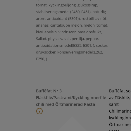
tomat, kycklingbuljong, glukossirap,
stabiliseringsmedel (E450, E451), naturlig
arom, antioxidant (E301)), rostbiff av nöt,
ananas, cantaloupe melon, melon, tomat,
kiwi, apelsin, vindruvor, passionsfrukt,
Sallad, physalis, salt, persilja, peppar,
antioxidationsmedel(E325, E301, ), socker,
druvsocker, konserveringsmedel(E262,
E250, ).
Bufféfat Nr 3
Bufféfat s
Fläskfilé/Pastrami/Kycklinginnerfilé
av Fläskfié
chili med Örtmarinerad Pasta
samt
Chilimarin
kycklinginne
Örtmarine