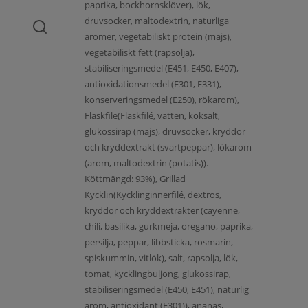
paprika, bockhornsklöver), lök,
druvsocker, maltodextrin, naturliga
aromer, vegetabiliskt protein (majs),
vegetabiliskt fett (rapsolja),
stabiliseringsmedel (E451, E450, E407),
antioxidationsmedel (E301, E331),
konserveringsmedel (E250), rökarom),
Fläskfile(Fläskfilé, vatten, koksalt,
glukossirap (majs), druvsocker, kryddor
och kryddextrakt (svartpeppar), lökarom
(arom, maltodextrin (potatis)).
Köttmängd: 93%), Grillad
Kycklin(Kycklinginnerfilé, dextros,
kryddor och kryddextrakter (cayenne,
chili, basilika, gurkmeja, oregano, paprika,
persilja, peppar, libbsticka, rosmarin,
spiskummin, vitlök), salt, rapsolja, lök,
tomat, kycklingbuljong, glukossirap,
stabiliseringsmedel (E450, E451), naturlig
arom, antioxidant (E301)), ananas,