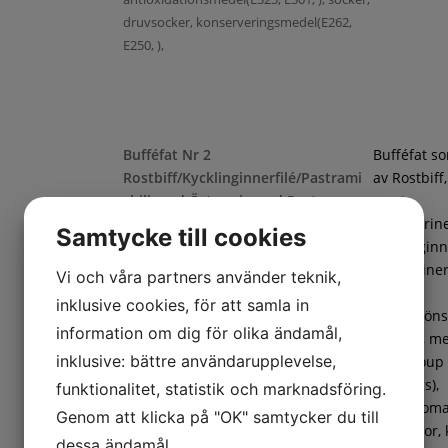
druvsocker, konserveringsmedel(E262,
E250, ),
Bufféfat Nr 2
Bufféfat s
Rostbiff/Kycklinginnerfilé/Pastrami
av Rostbiff
chili med Örtmarinerad Pasta
samt
Chilimarin
Samtycke till cookies
kycklinginne
Örtmarine
Vi och våra partners använder teknik,
pasta,
inklusive cookies, för att samla in
frukt/gröns
information om dig för olika ändamål,
ananas, m
inklusive: bättre användarupplevelse,
(cantaloup
Penne örtmarinerad(Pasta (DURUMVETE,
honungs),
funktionalitet, statistik och marknadsföring.
vatten), marinad (vatten, rapsolja, salt,
coctailtoma
Genom att klicka på "OK" samtycker du till
vitvinsvinäger, äppeljuice, krydda
vindruvor, 
dessa ändamål.