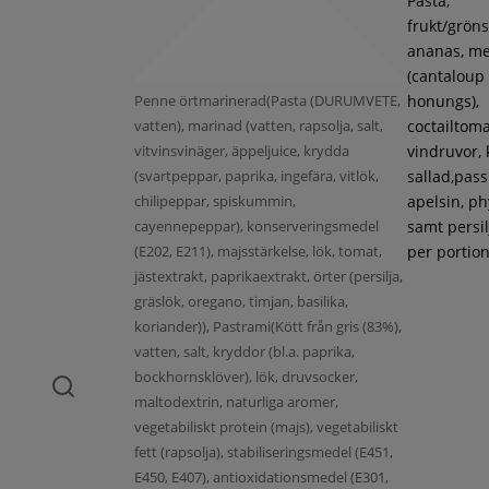
Pasta,
frukt/gröns
ananas, m
(cantaloup
Penne örtmarinerad(Pasta (DURUMVETE,
honungs),
vatten), marinad (vatten, rapsolja, salt,
coctailtoma
vitvinsvinäger, äppeljuice, krydda
vindruvor, 
(svartpeppar, paprika, ingefära, vitlök,
sallad,pass
chilipeppar, spiskummin,
apelsin, ph
cayennepeppar), konserveringsmedel
samt persil
(E202, E211), majsstärkelse, lök, tomat,
per portion
jästextrakt, paprikaextrakt, örter (persilja,
gräslök, oregano, timjan, basilika,
koriander)), Pastrami(Kött från gris (83%),
vatten, salt, kryddor (bl.a. paprika,
bockhornsklöver), lök, druvsocker,
maltodextrin, naturliga aromer,
vegetabiliskt protein (majs), vegetabiliskt
fett (rapsolja), stabiliseringsmedel (E451,
E450, E407), antioxidationsmedel (E301,