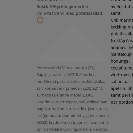
Rostbiff/Kycklinginnerfilé
av Rostbiff
chili/Pastrami med potatissallad
samt
Chilimarin
kycklinginne
potatissall
frukt/gröns
ananas, m
(cantaloup
honungs),
Potatissallad (Tärnad potatis (71),
coctailtoma
Rapsolja, vatten, ÄGGULA, socker,
vindruvor, 
modifierad potatisstärkelse, lök, ättika,
sallad,pass
salt, konserveringsmedel (E202, E211),
apelsin, ph
surhetsreglerande medel (E330),
samt persil
kryddmix (svartpeppar, salt, chilipeppar,
per portion
paprika, maltodextrin, vitlök, jästextrakt,
lök (granulat), klumpförebyggande medel
(E552), kryddextrakt (paprika, rosmarin)).,
Grillad Kycklin(Kycklinginnerfilé, dextros,