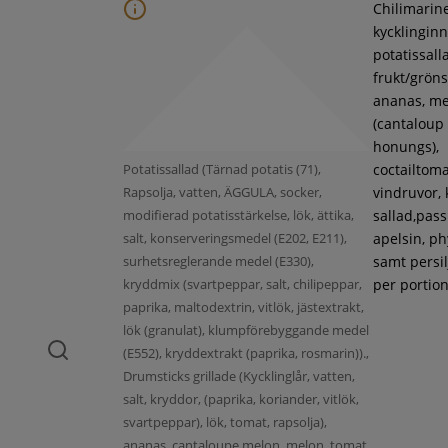
Chilimarin
kycklinginne
potatissall
frukt/gröns
ananas, m
(cantaloup
honungs),
Potatissallad (Tärnad potatis (71),
coctailtoma
Rapsolja, vatten, ÄGGULA, socker,
vindruvor, 
modifierad potatisstärkelse, lök, ättika,
sallad,pass
salt, konserveringsmedel (E202, E211),
apelsin, ph
surhetsreglerande medel (E330),
samt persil
kryddmix (svartpeppar, salt, chilipeppar,
per portion
paprika, maltodextrin, vitlök, jästextrakt,
lök (granulat), klumpförebyggande medel
(E552), kryddextrakt (paprika, rosmarin)).,
Drumsticks grillade (Kycklinglår, vatten,
salt, kryddor, (paprika, koriander, vitlök,
svartpeppar), lök, tomat, rapsolja),
ananas, cantaloupe melon, melon, tomat,