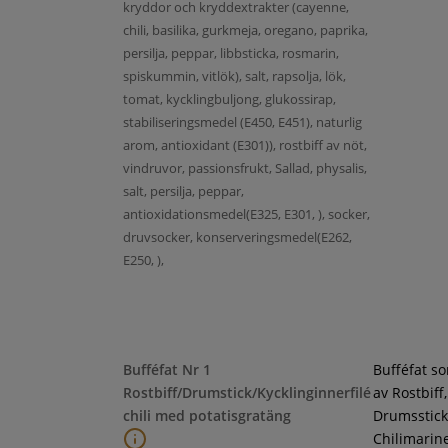
kryddor och kryddextrakter (cayenne,
chili, basilika, gurkmeja, oregano, paprika,
persilja, peppar, libbsticka, rosmarin,
spiskummin, vitlök), salt, rapsolja, lök,
tomat, kycklingbuljong, glukossirap,
stabiliseringsmedel (E450, E451), naturlig
arom, antioxidant (E301)), rostbiff av nöt,
vindruvor, passionsfrukt, Sallad, physalis,
salt, persilja, peppar,
antioxidationsmedel(E325, E301, ), socker,
druvsocker, konserveringsmedel(E262,
E250, ),
Bufféfat Nr 1
Bufféfat s
Rostbiff/Drumstick/Kycklinginnerfilé
av Rostbiff,
chili med potatisgratäng
Drumsstick
Chilimarin