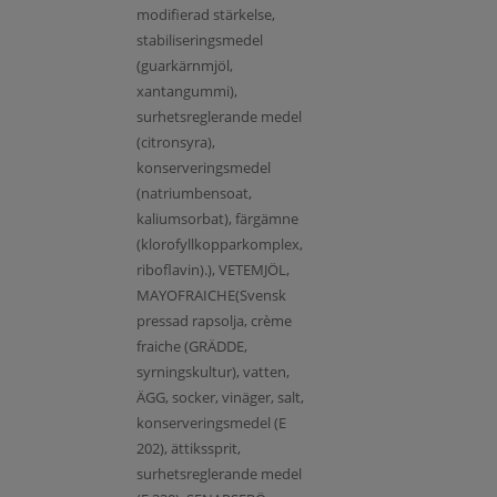
modifierad stärkelse,
stabiliseringsmedel
(guarkärnmjöl,
xantangummi),
surhetsreglerande medel
(citronsyra),
konserveringsmedel
(natriumbensoat,
kaliumsorbat), färgämne
(klorofyllkopparkomplex,
riboflavin).), VETEMJÖL,
MAYOFRAICHE(Svensk
pressad rapsolja, crème
fraiche (GRÄDDE,
syrningskultur), vatten,
ÄGG, socker, vinäger, salt,
konserveringsmedel (E
202), ättikssprit,
surhetsreglerande medel