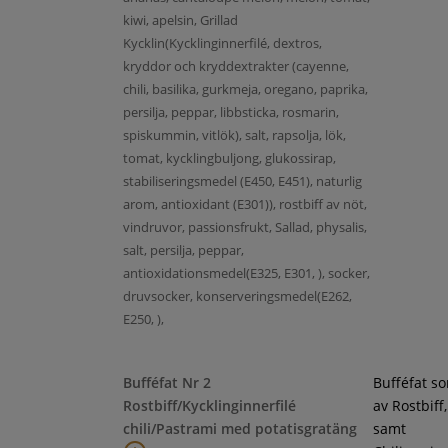
kiwi, apelsin, Grillad
Kycklin(Kycklinginnerfilé, dextros,
kryddor och kryddextrakter (cayenne,
chili, basilika, gurkmeja, oregano, paprika,
persilja, peppar, libbsticka, rosmarin,
spiskummin, vitlök), salt, rapsolja, lök,
tomat, kycklingbuljong, glukossirap,
stabiliseringsmedel (E450, E451), naturlig
arom, antioxidant (E301)), rostbiff av nöt,
vindruvor, passionsfrukt, Sallad, physalis,
salt, persilja, peppar,
antioxidationsmedel(E325, E301, ), socker,
druvsocker, konserveringsmedel(E262,
E250, ),
Bufféfat Nr 2
Bufféfat s
Rostbiff/Kycklinginnerfilé
av Rostbiff
chili/Pastrami med potatisgratäng
samt