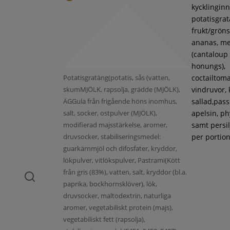
kycklinginne
potatisgra
frukt/gröns
ananas, m
(cantaloup
honungs),
Potatisgratäng(potatis, sås (vatten,
coctailtoma
skumMJÖLK, rapsolja, grädde (MJÖLK),
vindruvor, 
ÄGGula från frigående höns inomhus,
sallad,pass
salt, socker, ostpulver (MJÖLK),
apelsin, ph
modifierad majsstärkelse, aromer,
samt persil
druvsocker, stabiliseringsmedel:
per portion
guarkärnmjöl och difosfater, kryddor,
lökpulver, vitlökspulver, Pastrami(Kött
från gris (83%), vatten, salt, kryddor (bl.a.
paprika, bockhornsklöver), lök,
druvsocker, maltodextrin, naturliga
aromer, vegetabiliskt protein (majs),
vegetabiliskt fett (rapsolja),