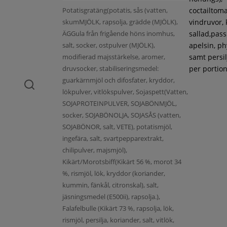
Potatisgratäng(potatis, sås (vatten,
coctailtoma
skumMJÖLK, rapsolja, grädde (MJÖLK),
vindruvor, 
ÄGGula från frigående höns inomhus,
sallad,pass
salt, socker, ostpulver (MJÖLK),
apelsin, ph
modifierad majsstärkelse, aromer,
samt persil
druvsocker, stabiliseringsmedel:
per portion
guarkärnmjöl och difosfater, kryddor,
lökpulver, vitlökspulver, Sojaspett(Vatten,
SOJAPROTEINPULVER, SOJABÖNMJÖL,
socker, SOJABÖNOLJA, SOJASÅS (vatten,
SOJABÖNOR, salt, VETE), potatismjöl,
ingefära, salt, svartpepparextrakt,
chilipulver, majsmjöl),
Kikärt/Morotsbiff(Kikärt 56 %, morot 34
%, rismjöl, lök, kryddor (koriander,
kummin, fänkål, citronskal), salt,
jäsningsmedel (E500ii), rapsolja.),
Falafelbulle (Kikärt 73 %, rapsolja, lök,
rismjöl, persilja, koriander, salt, vitlök,