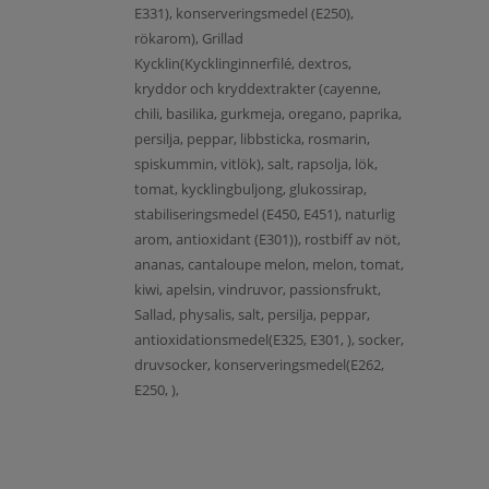
E331), konserveringsmedel (E250),
rökarom), Grillad
Kycklin(Kycklinginnerfilé, dextros,
kryddor och kryddextrakter (cayenne,
chili, basilika, gurkmeja, oregano, paprika,
persilja, peppar, libbsticka, rosmarin,
spiskummin, vitlök), salt, rapsolja, lök,
tomat, kycklingbuljong, glukossirap,
stabiliseringsmedel (E450, E451), naturlig
arom, antioxidant (E301)), rostbiff av nöt,
ananas, cantaloupe melon, melon, tomat,
kiwi, apelsin, vindruvor, passionsfrukt,
Sallad, physalis, salt, persilja, peppar,
antioxidationsmedel(E325, E301, ), socker,
druvsocker, konserveringsmedel(E262,
E250, ),