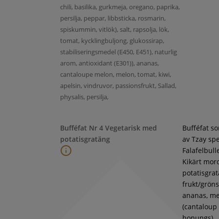
chili, basilika, gurkmeja, oregano, paprika,
persilja, peppar, libbsticka, rosmarin,
spiskummin, vitlök), salt, rapsolja, lök,
tomat, kycklingbuljong, glukossirap,
stabiliseringsmedel (E450, E451), naturlig
arom, antioxidant (E301)), ananas,
cantaloupe melon, melon, tomat, kiwi,
apelsin, vindruvor, passionsfrukt, Sallad,
physalis, persilja,
Bufféfat Nr 4 Vegetarisk med
Bufféfat s
potatisgratäng
av Tzay spe
Falafelbull
Kikärt moro
potatisgra
frukt/gröns
ananas, m
(cantaloup
honungs),