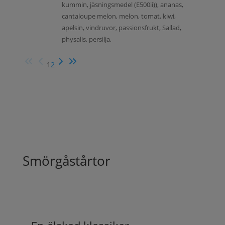
kummin, jäsningsmedel (E500ii)), ananas,
cantaloupe melon, melon, tomat, kiwi,
apelsin, vindruvor, passionsfrukt, Sallad,
physalis, persilja,
1
2
Smörgåstårtor