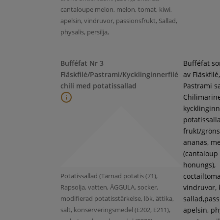
cantaloupe melon, melon, tomat, kiwi,
apelsin, vindruvor, passionsfrukt, Sallad,
physalis, persilja,
Bufféfat Nr 3
Bufféfat s
Fläskfilé/Pastrami/Kycklinginnerfilé
av Fläskfilé,
chili med potatissallad
Pastrami s
Chilimarin
kycklinginne
potatissall
frukt/gröns
ananas, m
(cantaloup
honungs),
Potatissallad (Tärnad potatis (71),
coctailtoma
Rapsolja, vatten, ÄGGULA, socker,
vindruvor, 
modifierad potatisstärkelse, lök, ättika,
sallad,pass
salt, konserveringsmedel (E202, E211),
apelsin, ph