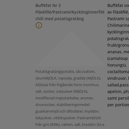
Bufféfat Nr 3
Bufféfat s
Fläskfilé/Pastrami/Kycklinginnerfilé
av Fläskfilé,
chili med potatisgratäng
Pastrami s
Chilimarin
kycklinginne
potatisgra
frukt/gröns
ananas, m
(cantaloup
honungs),
Potatisgratäng(potatis, sås (vatten,
coctailtoma
skumMJÖLK, rapsolja, grädde (MJÖLK),
vindruvor, 
ÄGGula från frigående höns inomhus,
sallad,pass
salt, socker, ostpulver (MJÖLK),
apelsin, ph
modifierad majsstärkelse, aromer,
samt persil
druvsocker, stabiliseringsmedel:
per portion
guarkärnmjöl och difosfater, kryddor,
lökpulver, vitlökspulver, Pastrami(Kött
från gris (83%), vatten, salt, kryddor (bl.a.