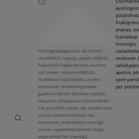
Chilimarin
kycklinginne
potatisfrat
frukt/gröns
ananas, m
(cantaloup
honungs),
Potatisgratäng(potatis, sås (vatten,
coctailtoma
skumMJÖLK, rapsolja, grädde (MJÖLK),
vindruvor, 
ÄGGula från frigående höns inomhus,
sallad,pass
salt, socker, ostpulver (MJÖLK),
apelsin, ph
modifierad majsstärkelse, aromer,
samt persil
druvsocker, stabiliseringsmedel:
per portion
guarkärnmjöl och difosfater, kryddor,
lökpulver, vitlökspulver, Pastrami(Kött
från gris (83%), vatten, salt, kryddor (bl.a.
paprika, bockhornsklöver), lök,
druvsocker, maltodextrin, naturliga
aromer, vegetabiliskt protein (majs),
vegetabiliskt fett (rapsolja),