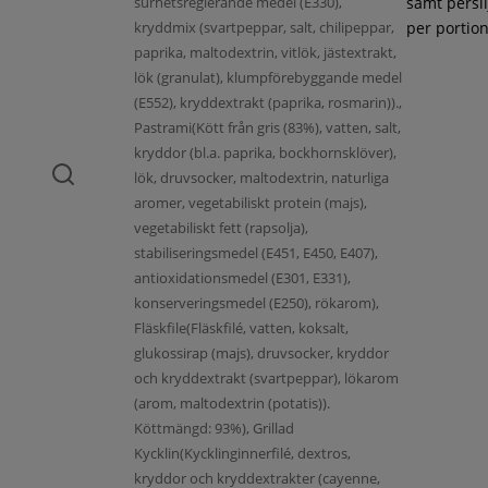
surhetsreglerande medel (E330),
samt persil
kryddmix (svartpeppar, salt, chilipeppar,
per portion
paprika, maltodextrin, vitlök, jästextrakt,
lök (granulat), klumpförebyggande medel
(E552), kryddextrakt (paprika, rosmarin)).,
Pastrami(Kött från gris (83%), vatten, salt,
kryddor (bl.a. paprika, bockhornsklöver),
lök, druvsocker, maltodextrin, naturliga
aromer, vegetabiliskt protein (majs),
vegetabiliskt fett (rapsolja),
stabiliseringsmedel (E451, E450, E407),
antioxidationsmedel (E301, E331),
konserveringsmedel (E250), rökarom),
Fläskfile(Fläskfilé, vatten, koksalt,
glukossirap (majs), druvsocker, kryddor
och kryddextrakt (svartpeppar), lökarom
(arom, maltodextrin (potatis)).
Köttmängd: 93%), Grillad
Kycklin(Kycklinginnerfilé, dextros,
kryddor och kryddextrakter (cayenne,