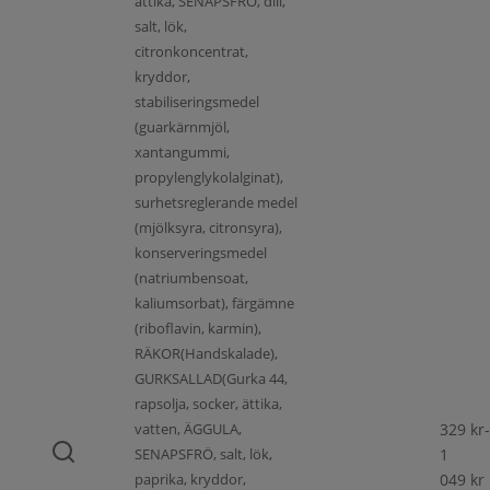
ättika, SENAPSFRÖ, dill,
salt, lök,
citronkoncentrat,
kryddor,
stabiliseringsmedel
(guarkärnmjöl,
xantangummi,
propylenglykolalginat),
surhetsreglerande medel
(mjölksyra, citronsyra),
konserveringsmedel
(natriumbensoat,
kaliumsorbat), färgämne
(riboflavin, karmin),
RÄKOR(Handskalade),
GURKSALLAD(Gurka 44,
rapsolja, socker, ättika,
vatten, ÄGGULA,
329
kr
-
SENAPSFRÖ, salt, lök,
1
paprika, kryddor,
049
kr