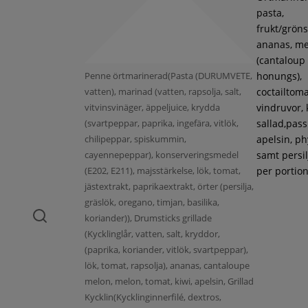
pasta,
frukt/gröns
ananas, m
(cantaloup
Penne örtmarinerad(Pasta (DURUMVETE,
honungs),
vatten), marinad (vatten, rapsolja, salt,
coctailtoma
vitvinsvinäger, äppeljuice, krydda
vindruvor, 
(svartpeppar, paprika, ingefära, vitlök,
sallad,pass
chilipeppar, spiskummin,
apelsin, ph
cayennepeppar), konserveringsmedel
samt persil
(E202, E211), majsstärkelse, lök, tomat,
per portion
jästextrakt, paprikaextrakt, örter (persilja,
gräslök, oregano, timjan, basilika,
koriander)), Drumsticks grillade
(Kycklinglår, vatten, salt, kryddor,
(paprika, koriander, vitlök, svartpeppar),
lök, tomat, rapsolja), ananas, cantaloupe
melon, melon, tomat, kiwi, apelsin, Grillad
Kycklin(Kycklinginnerfilé, dextros,