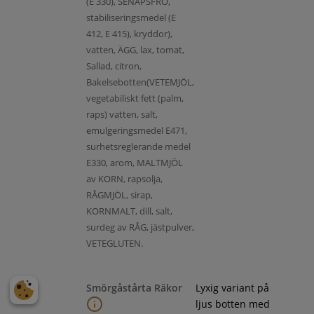
(E 330), SENAPSFRÖ,
stabiliseringsmedel (E
412, E 415), kryddor),
vatten, ÄGG, lax, tomat,
Sallad, citron,
Bakelsebotten(VETEMJÖL,
vegetabiliskt fett (palm,
raps) vatten, salt,
emulgeringsmedel E471,
surhetsreglerande medel
E330, arom, MALTMJÖL
av KORN, rapsolja,
RÅGMJÖL, sirap,
KORNMALT, dill, salt,
surdeg av RÅG, jästpulver,
VETEGLUTEN.
Smörgåstårta Räkor
Lyxig variant på
ljus botten med