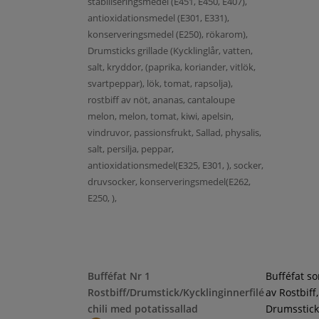
stabiliseringsmedel (E451, E450, E407),
antioxidationsmedel (E301, E331),
konserveringsmedel (E250), rökarom),
Drumsticks grillade (Kycklinglår, vatten,
salt, kryddor, (paprika, koriander, vitlök,
svartpeppar), lök, tomat, rapsolja),
rostbiff av nöt, ananas, cantaloupe
melon, melon, tomat, kiwi, apelsin,
vindruvor, passionsfrukt, Sallad, physalis,
salt, persilja, peppar,
antioxidationsmedel(E325, E301, ), socker,
druvsocker, konserveringsmedel(E262,
E250, ),
Bufféfat Nr 1
Bufféfat s
Rostbiff/Drumstick/Kycklinginnerfilé
av Rostbiff,
chili med potatissallad
Drumsstick