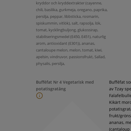
kryddor och kryddextrakter (cayenne,
chili, basilika, gurkmeja, oregano, paprika,
persilja, peppar, libbsticka, rosmarin,
spiskummin, vitlök), salt, rapsolja, lök,
tomat, kycklingbuljong, glukossirap,
stabiliseringsmedel (E450, E451), naturlig
arom, antioxidant (E301)), ananas,
cantaloupe melon, melon, tomat, kiwi,
apelsin, vindruvor, passionsfrukt, Sallad,
physalis, persilja,
Bufféfat Nr 4 Vegetarisk med
Bufféfat s
potatisgratäng
av Tzay spe
Falafelbull
Kikärt moro
potatisgra
frukt/gröns
ananas, m
(cantaloup