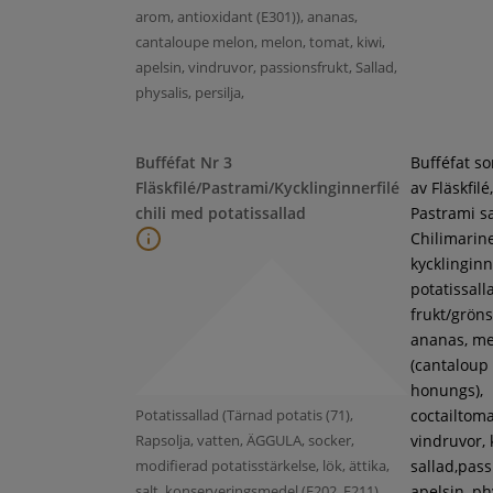
arom, antioxidant (E301)), ananas,
cantaloupe melon, melon, tomat, kiwi,
apelsin, vindruvor, passionsfrukt, Sallad,
physalis, persilja,
Bufféfat Nr 3
Bufféfat s
Fläskfilé/Pastrami/Kycklinginnerfilé
av Fläskfilé,
chili med potatissallad
Pastrami s
Chilimarin
kycklinginne
potatissall
frukt/gröns
ananas, m
(cantaloup
honungs),
Potatissallad (Tärnad potatis (71),
coctailtoma
Rapsolja, vatten, ÄGGULA, socker,
vindruvor, 
modifierad potatisstärkelse, lök, ättika,
sallad,pass
salt, konserveringsmedel (E202, E211),
apelsin, ph