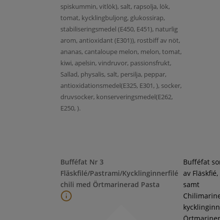
spiskummin, vitlök), salt, rapsolja, lök,
tomat, kycklingbuljong, glukossirap,
stabiliseringsmedel (E450, E451), naturlig
arom, antioxidant (E301)), rostbiff av nöt,
ananas, cantaloupe melon, melon, tomat,
kiwi, apelsin, vindruvor, passionsfrukt,
Sallad, physalis, salt, persilja, peppar,
antioxidationsmedel(E325, E301, ), socker,
druvsocker, konserveringsmedel(E262,
E250, ).
Bufféfat Nr 3
Bufféfat s
Fläskfilé/Pastrami/Kycklinginnerfilé
av Fläskfié
chili med Örtmarinerad Pasta
samt
Chilimarin
kycklinginne
Örtmarine