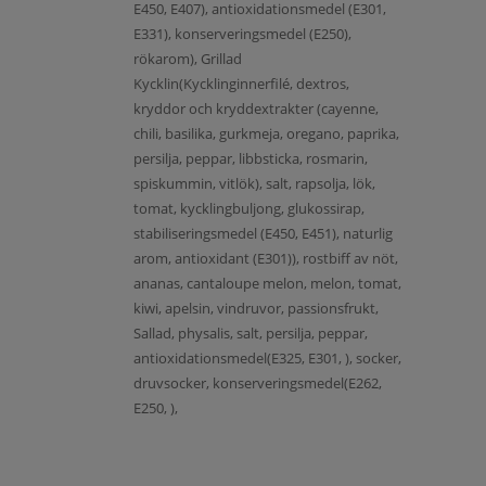
E450, E407), antioxidationsmedel (E301,
E331), konserveringsmedel (E250),
rökarom), Grillad
Kycklin(Kycklinginnerfilé, dextros,
kryddor och kryddextrakter (cayenne,
chili, basilika, gurkmeja, oregano, paprika,
persilja, peppar, libbsticka, rosmarin,
spiskummin, vitlök), salt, rapsolja, lök,
tomat, kycklingbuljong, glukossirap,
stabiliseringsmedel (E450, E451), naturlig
arom, antioxidant (E301)), rostbiff av nöt,
ananas, cantaloupe melon, melon, tomat,
kiwi, apelsin, vindruvor, passionsfrukt,
Sallad, physalis, salt, persilja, peppar,
antioxidationsmedel(E325, E301, ), socker,
druvsocker, konserveringsmedel(E262,
E250, ),