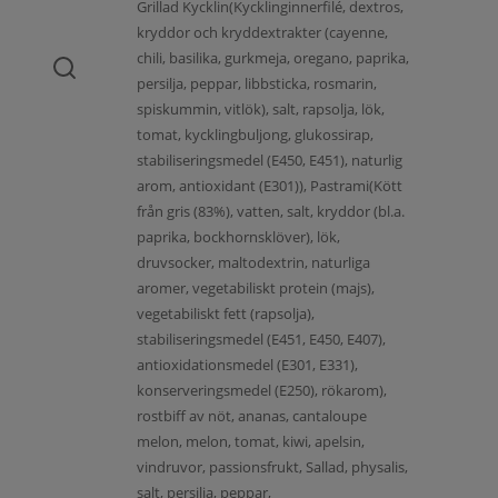
Grillad Kycklin(Kycklinginnerfilé, dextros,
kryddor och kryddextrakter (cayenne,
chili, basilika, gurkmeja, oregano, paprika,
persilja, peppar, libbsticka, rosmarin,
spiskummin, vitlök), salt, rapsolja, lök,
tomat, kycklingbuljong, glukossirap,
stabiliseringsmedel (E450, E451), naturlig
arom, antioxidant (E301)), Pastrami(Kött
från gris (83%), vatten, salt, kryddor (bl.a.
paprika, bockhornsklöver), lök,
druvsocker, maltodextrin, naturliga
aromer, vegetabiliskt protein (majs),
vegetabiliskt fett (rapsolja),
stabiliseringsmedel (E451, E450, E407),
antioxidationsmedel (E301, E331),
konserveringsmedel (E250), rökarom),
rostbiff av nöt, ananas, cantaloupe
melon, melon, tomat, kiwi, apelsin,
vindruvor, passionsfrukt, Sallad, physalis,
salt, persilja, peppar,