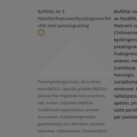
Bufféfat Nr 3
Bufféfat s
Fläskfilé/Pastrami/Kycklinginnerfilé
av Fläskfilé,
chili med potatisgratäng
Pastrami s
Chilimarin
kycklinginne
potatisgra
frukt/gröns
ananas, m
(cantaloup
honungs),
Potatisgratäng(potatis, sås (vatten,
coctailtoma
skumMJÖLK, rapsolja, grädde (MJÖLK),
vindruvor, 
ÄGGula från frigående höns inomhus,
sallad,pass
salt, socker, ostpulver (MJÖLK),
apelsin, ph
modifierad majsstärkelse, aromer,
samt persil
druvsocker, stabiliseringsmedel:
per portion
guarkärnmjöl och difosfater, kryddor,
lökpulver, vitlökspulver, Pastrami(Kött