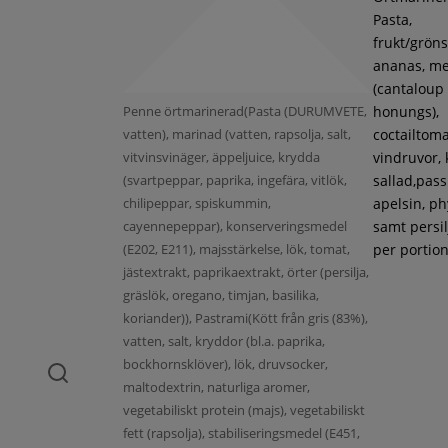
Pasta,
frukt/gröns
ananas, m
(cantaloup
Penne örtmarinerad(Pasta (DURUMVETE,
honungs),
vatten), marinad (vatten, rapsolja, salt,
coctailtoma
vitvinsvinäger, äppeljuice, krydda
vindruvor, 
(svartpeppar, paprika, ingefära, vitlök,
sallad,pass
chilipeppar, spiskummin,
apelsin, ph
cayennepeppar), konserveringsmedel
samt persil
(E202, E211), majsstärkelse, lök, tomat,
per portion
jästextrakt, paprikaextrakt, örter (persilja,
gräslök, oregano, timjan, basilika,
koriander)), Pastrami(Kött från gris (83%),
vatten, salt, kryddor (bl.a. paprika,
bockhornsklöver), lök, druvsocker,
maltodextrin, naturliga aromer,
vegetabiliskt protein (majs), vegetabiliskt
fett (rapsolja), stabiliseringsmedel (E451,