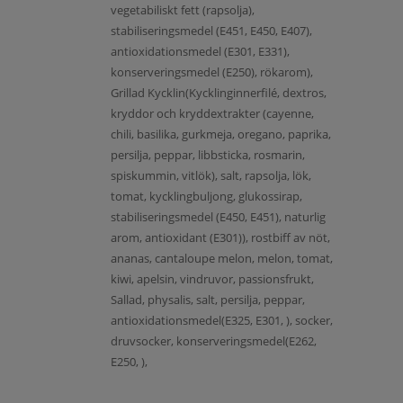
vegetabiliskt fett (rapsolja),
stabiliseringsmedel (E451, E450, E407),
antioxidationsmedel (E301, E331),
konserveringsmedel (E250), rökarom),
Grillad Kycklin(Kycklinginnerfilé, dextros,
kryddor och kryddextrakter (cayenne,
chili, basilika, gurkmeja, oregano, paprika,
persilja, peppar, libbsticka, rosmarin,
spiskummin, vitlök), salt, rapsolja, lök,
tomat, kycklingbuljong, glukossirap,
stabiliseringsmedel (E450, E451), naturlig
arom, antioxidant (E301)), rostbiff av nöt,
ananas, cantaloupe melon, melon, tomat,
kiwi, apelsin, vindruvor, passionsfrukt,
Sallad, physalis, salt, persilja, peppar,
antioxidationsmedel(E325, E301, ), socker,
druvsocker, konserveringsmedel(E262,
E250, ),