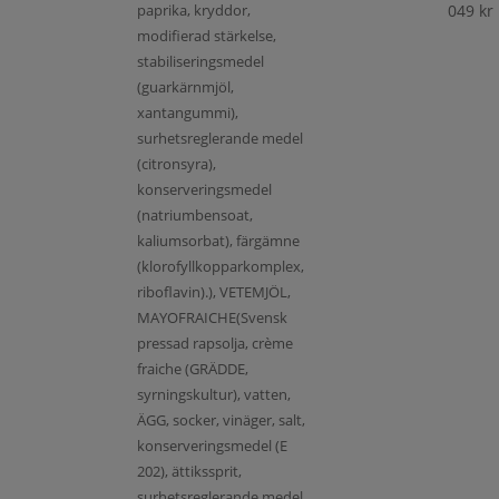
paprika, kryddor,
049
kr
modifierad stärkelse,
stabiliseringsmedel
(guarkärnmjöl,
xantangummi),
surhetsreglerande medel
(citronsyra),
konserveringsmedel
(natriumbensoat,
kaliumsorbat), färgämne
(klorofyllkopparkomplex,
riboflavin).), VETEMJÖL,
MAYOFRAICHE(Svensk
pressad rapsolja, crème
fraiche (GRÄDDE,
syrningskultur), vatten,
ÄGG, socker, vinäger, salt,
konserveringsmedel (E
202), ättikssprit,
surhetsreglerande medel