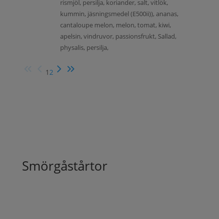
rismjöl, persilja, koriander, salt, vitlök,
kummin, jäsningsmedel (E500ii)), ananas,
cantaloupe melon, melon, tomat, kiwi,
apelsin, vindruvor, passionsfrukt, Sallad,
physalis, persilja,
1
2
Smörgåstårtor