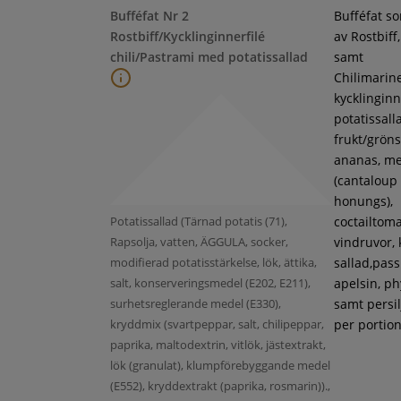
Bufféfat Nr 2
Bufféfat s
Rostbiff/Kycklinginnerfilé
av Rostbiff
chili/Pastrami med potatissallad
samt
Chilimarin
kycklinginne
potatissall
frukt/gröns
ananas, m
(cantaloup
honungs),
Potatissallad (Tärnad potatis (71),
coctailtoma
Rapsolja, vatten, ÄGGULA, socker,
vindruvor, 
modifierad potatisstärkelse, lök, ättika,
sallad,pass
salt, konserveringsmedel (E202, E211),
apelsin, ph
surhetsreglerande medel (E330),
samt persil
kryddmix (svartpeppar, salt, chilipeppar,
per portion
paprika, maltodextrin, vitlök, jästextrakt,
lök (granulat), klumpförebyggande medel
(E552), kryddextrakt (paprika, rosmarin)).,