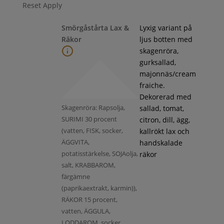
Reset
Apply
Smörgåstårta Lax &
Lyxig variant på
Räkor
ljus botten med
skagenröra,
gurksallad,
majonnäs/cream
fraiche.
Dekorerad med
Skagenröra: Rapsolja,
sallad, tomat,
SURIMI 30 procent
citron, dill, ägg,
(vatten, FISK, socker,
kallrökt lax och
ÄGGVITA,
handskalade
potatisstärkelse, SOJAolja,
räkor
salt, KRABBAROM,
färgämne
(paprikaextrakt, karmin)),
RÄKOR 15 procent,
vatten, ÄGGULA,
LODDAROM, socker,