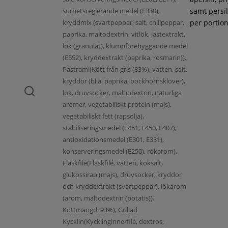
surhetsreglerande medel (E330),
samt persil
kryddmix (svartpeppar, salt, chilipeppar,
per portion
paprika, maltodextrin, vitlök, jästextrakt,
lök (granulat), klumpförebyggande medel
(E552), kryddextrakt (paprika, rosmarin)).,
Pastrami(Kött från gris (83%), vatten, salt,
kryddor (bl.a. paprika, bockhornsklöver),
lök, druvsocker, maltodextrin, naturliga
aromer, vegetabiliskt protein (majs),
vegetabiliskt fett (rapsolja),
stabiliseringsmedel (E451, E450, E407),
antioxidationsmedel (E301, E331),
konserveringsmedel (E250), rökarom),
Fläskfile(Fläskfilé, vatten, koksalt,
glukossirap (majs), druvsocker, kryddor
och kryddextrakt (svartpeppar), lökarom
(arom, maltodextrin (potatis)).
Köttmängd: 93%), Grillad
Kycklin(Kycklinginnerfilé, dextros,