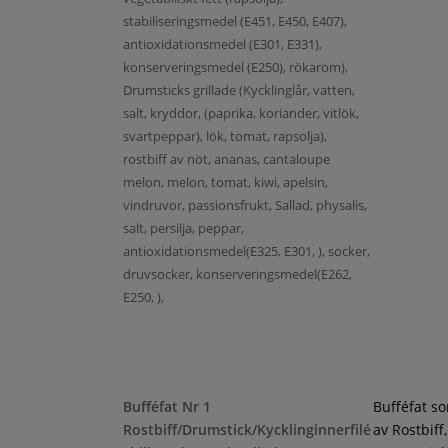
stabiliseringsmedel (E451, E450, E407),
antioxidationsmedel (E301, E331),
konserveringsmedel (E250), rökarom),
Drumsticks grillade (Kycklinglår, vatten,
salt, kryddor, (paprika, koriander, vitlök,
svartpeppar), lök, tomat, rapsolja),
rostbiff av nöt, ananas, cantaloupe
melon, melon, tomat, kiwi, apelsin,
vindruvor, passionsfrukt, Sallad, physalis,
salt, persilja, peppar,
antioxidationsmedel(E325, E301, ), socker,
druvsocker, konserveringsmedel(E262,
E250, ),
Bufféfat Nr 1
Bufféfat s
Rostbiff/Drumstick/Kycklinginnerfilé
av Rostbiff,