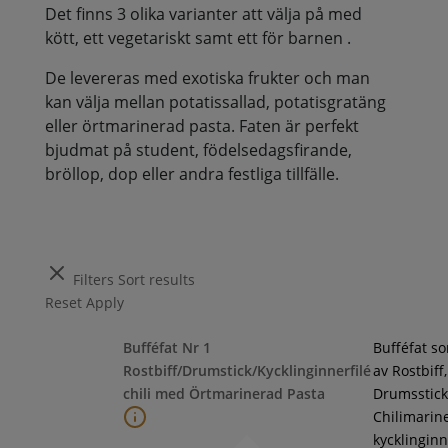
Det finns 3 olika varianter att välja på med
kött, ett vegetariskt samt ett för barnen .
De levereras med exotiska frukter och man
kan välja mellan potatissallad, potatisgratäng
eller örtmarinerad pasta. Faten är perfekt
bjudmat på student, födelsedagsfirande,
bröllop, dop eller andra festliga tillfälle.
Filters
Sort results
Reset
Apply
Bufféfat Nr 1
Bufféfat s
Rostbiff/Drumstick/Kycklinginnerfilé
av Rostbiff,
chili med Örtmarinerad Pasta
Drumsstick
Chilimarin
kycklinginne