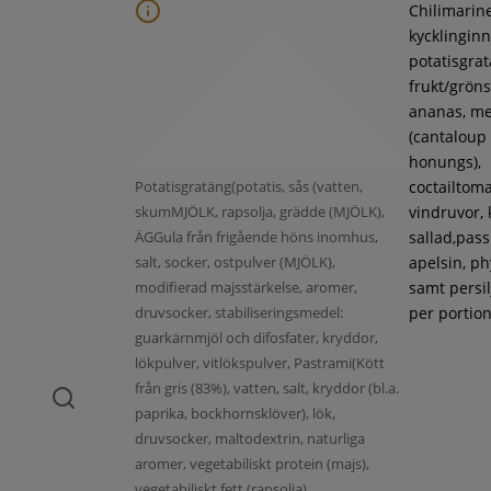
Chilimarin
kycklinginne
potatisgra
frukt/gröns
ananas, m
(cantaloup
honungs),
Potatisgratäng(potatis, sås (vatten,
coctailtoma
skumMJÖLK, rapsolja, grädde (MJÖLK),
vindruvor, 
ÄGGula från frigående höns inomhus,
sallad,pass
salt, socker, ostpulver (MJÖLK),
apelsin, ph
modifierad majsstärkelse, aromer,
samt persil
druvsocker, stabiliseringsmedel:
per portion
guarkärnmjöl och difosfater, kryddor,
lökpulver, vitlökspulver, Pastrami(Kött
från gris (83%), vatten, salt, kryddor (bl.a.
paprika, bockhornsklöver), lök,
druvsocker, maltodextrin, naturliga
aromer, vegetabiliskt protein (majs),
vegetabiliskt fett (rapsolja),