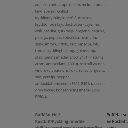
ananas, cantaloupe melon, melon, tomat,
kiwi, apelsin, Grillad
Kycklin(Kycklinginnerfilé, dextros,
kryddor och kryddextrakter (cayenne,
chili, basilika, gurkmeja, oregano, paprika,
persilja, peppar, libbsticka, rosmarin,
spiskummin, vitlök), salt, rapsolja, lök,
tomat, kycklingbuljong, glukossirap,
stabiliseringsmedel (E450, E451), naturlig
arom, antioxidant (E301)), rostbiff av nöt,
vindruvor, passionsfrukt, Sallad, physalis,
salt, persilja, peppar,
antioxidationsmedel(E325, E301, ), socker,
druvsocker, konserveringsmedel(E262,
E250, ),
Bufféfat Nr 2
Bufféfat s
Rostbiff/Kycklinginnerfilé
av Rostbiff
chili/Pastrami med potatisgratäng
samt