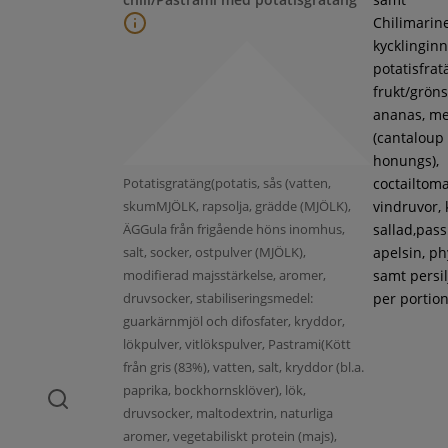
Chilimarin
kycklinginne
potatisfrat
frukt/gröns
ananas, m
(cantaloup
honungs),
Potatisgratäng(potatis, sås (vatten,
coctailtoma
skumMJÖLK, rapsolja, grädde (MJÖLK),
vindruvor, 
ÄGGula från frigående höns inomhus,
sallad,pass
salt, socker, ostpulver (MJÖLK),
apelsin, ph
modifierad majsstärkelse, aromer,
samt persil
druvsocker, stabiliseringsmedel:
per portion
guarkärnmjöl och difosfater, kryddor,
lökpulver, vitlökspulver, Pastrami(Kött
från gris (83%), vatten, salt, kryddor (bl.a.
paprika, bockhornsklöver), lök,
druvsocker, maltodextrin, naturliga
aromer, vegetabiliskt protein (majs),