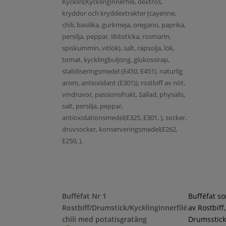
Kycklin(Kycklinginnerfilé, dextros,
kryddor och kryddextrakter (cayenne,
chili, basilika, gurkmeja, oregano, paprika,
persilja, peppar, libbsticka, rosmarin,
spiskummin, vitlök), salt, rapsolja, lök,
tomat, kycklingbuljong, glukossirap,
stabiliseringsmedel (E450, E451), naturlig
arom, antioxidant (E301)), rostbiff av nöt,
vindruvor, passionsfrukt, Sallad, physalis,
salt, persilja, peppar,
antioxidationsmedel(E325, E301, ), socker,
druvsocker, konserveringsmedel(E262,
E250, ),
Bufféfat Nr 1
Bufféfat s
Rostbiff/Drumstick/Kycklinginnerfilé
av Rostbiff,
chili med potatisgratäng
Drumsstick