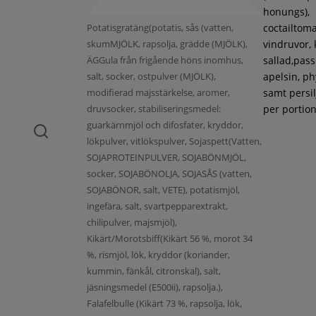
honungs),
Potatisgratäng(potatis, sås (vatten,
coctailtoma
skumMJÖLK, rapsolja, grädde (MJÖLK),
vindruvor, 
ÄGGula från frigående höns inomhus,
sallad,pass
salt, socker, ostpulver (MJÖLK),
apelsin, ph
modifierad majsstärkelse, aromer,
samt persil
druvsocker, stabiliseringsmedel:
per portion
guarkärnmjöl och difosfater, kryddor,
lökpulver, vitlökspulver, Sojaspett(Vatten,
SOJAPROTEINPULVER, SOJABÖNMJÖL,
socker, SOJABÖNOLJA, SOJASÅS (vatten,
SOJABÖNOR, salt, VETE), potatismjöl,
ingefära, salt, svartpepparextrakt,
chilipulver, majsmjöl),
Kikärt/Morotsbiff(Kikärt 56 %, morot 34
%, rismjöl, lök, kryddor (koriander,
kummin, fänkål, citronskal), salt,
jäsningsmedel (E500ii), rapsolja.),
Falafelbulle (Kikärt 73 %, rapsolja, lök,