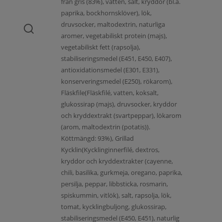
från gris (83%), vatten, salt, kryddor (bl.a.
paprika, bockhornsklöver), lök,
druvsocker, maltodextrin, naturliga
aromer, vegetabiliskt protein (majs),
vegetabiliskt fett (rapsolja),
stabiliseringsmedel (E451, E450, E407),
antioxidationsmedel (E301, E331),
konserveringsmedel (E250), rökarom),
Fläskfile(Fläskfilé, vatten, koksalt,
glukossirap (majs), druvsocker, kryddor
och kryddextrakt (svartpeppar), lökarom
(arom, maltodextrin (potatis)).
Köttmängd: 93%), Grillad
Kycklin(Kycklinginnerfilé, dextros,
kryddor och kryddextrakter (cayenne,
chili, basilika, gurkmeja, oregano, paprika,
persilja, peppar, libbsticka, rosmarin,
spiskummin, vitlök), salt, rapsolja, lök,
tomat, kycklingbuljong, glukossirap,
stabiliseringsmedel (E450, E451), naturlig