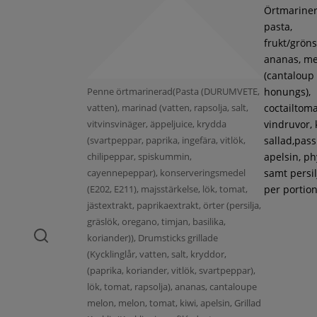
Örtmarine
pasta,
frukt/gröns
ananas, m
(cantaloup
Penne örtmarinerad(Pasta (DURUMVETE,
honungs),
vatten), marinad (vatten, rapsolja, salt,
coctailtoma
vitvinsvinäger, äppeljuice, krydda
vindruvor, 
(svartpeppar, paprika, ingefära, vitlök,
sallad,pass
chilipeppar, spiskummin,
apelsin, ph
cayennepeppar), konserveringsmedel
samt persil
(E202, E211), majsstärkelse, lök, tomat,
per portion
jästextrakt, paprikaextrakt, örter (persilja,
gräslök, oregano, timjan, basilika,
koriander)), Drumsticks grillade
(Kycklinglår, vatten, salt, kryddor,
(paprika, koriander, vitlök, svartpeppar),
lök, tomat, rapsolja), ananas, cantaloupe
melon, melon, tomat, kiwi, apelsin, Grillad