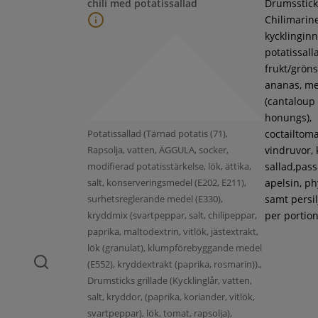
chili med potatissallad
Drumsstick
Chilimarin
kycklinginne
potatissall
frukt/gröns
ananas, m
(cantaloup
honungs),
Potatissallad (Tärnad potatis (71),
coctailtoma
Rapsolja, vatten, ÄGGULA, socker,
vindruvor, 
modifierad potatisstärkelse, lök, ättika,
sallad,pass
salt, konserveringsmedel (E202, E211),
apelsin, ph
surhetsreglerande medel (E330),
samt persil
kryddmix (svartpeppar, salt, chilipeppar,
per portion
paprika, maltodextrin, vitlök, jästextrakt,
lök (granulat), klumpförebyggande medel
(E552), kryddextrakt (paprika, rosmarin)).,
Drumsticks grillade (Kycklinglår, vatten,
salt, kryddor, (paprika, koriander, vitlök,
svartpeppar), lök, tomat, rapsolja),