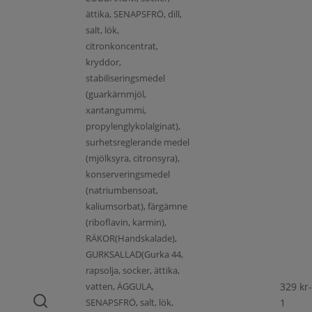
ättika, SENAPSFRÖ, dill,
salt, lök,
citronkoncentrat,
kryddor,
stabiliseringsmedel
(guarkärnmjöl,
xantangummi,
propylenglykolalginat),
surhetsreglerande medel
(mjölksyra, citronsyra),
konserveringsmedel
(natriumbensoat,
kaliumsorbat), färgämne
(riboflavin, karmin),
RÄKOR(Handskalade),
GURKSALLAD(Gurka 44,
rapsolja, socker, ättika,
vatten, ÄGGULA,
329
kr
-
SENAPSFRÖ, salt, lök,
1