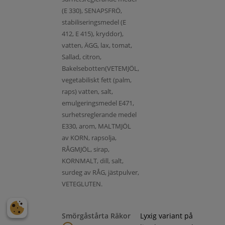
(E 330), SENAPSFRÖ,
stabiliseringsmedel (E
412, E 415), kryddor),
vatten, ÄGG, lax, tomat,
Sallad, citron,
Bakelsebotten(VETEMJÖL,
vegetabiliskt fett (palm,
raps) vatten, salt,
emulgeringsmedel E471,
surhetsreglerande medel
E330, arom, MALTMJÖL
av KORN, rapsolja,
RÅGMJÖL, sirap,
KORNMALT, dill, salt,
surdeg av RÅG, jästpulver,
VETEGLUTEN.
Smörgåstårta Räkor
Lyxig variant på