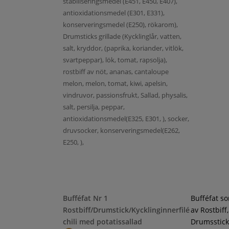
stabiliseringsmedel (E451, E450, E407),
antioxidationsmedel (E301, E331),
konserveringsmedel (E250), rökarom),
Drumsticks grillade (Kycklinglår, vatten,
salt, kryddor, (paprika, koriander, vitlök,
svartpeppar), lök, tomat, rapsolja),
rostbiff av nöt, ananas, cantaloupe
melon, melon, tomat, kiwi, apelsin,
vindruvor, passionsfrukt, Sallad, physalis,
salt, persilja, peppar,
antioxidationsmedel(E325, E301, ), socker,
druvsocker, konserveringsmedel(E262,
E250, ),
Bufféfat Nr 1
Bufféfat s
Rostbiff/Drumstick/Kycklinginnerfilé
av Rostbiff,
chili med potatissallad
Drumsstick