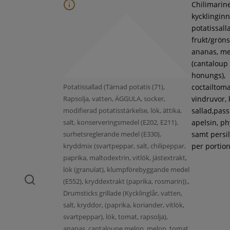
Chilimarin
kycklinginne
potatissall
frukt/gröns
ananas, m
(cantaloup
honungs),
Potatissallad (Tärnad potatis (71),
coctailtoma
Rapsolja, vatten, ÄGGULA, socker,
vindruvor, 
modifierad potatisstärkelse, lök, ättika,
sallad,pass
salt, konserveringsmedel (E202, E211),
apelsin, ph
surhetsreglerande medel (E330),
samt persil
kryddmix (svartpeppar, salt, chilipeppar,
per portion
paprika, maltodextrin, vitlök, jästextrakt,
lök (granulat), klumpförebyggande medel
(E552), kryddextrakt (paprika, rosmarin)).,
Drumsticks grillade (Kycklinglår, vatten,
salt, kryddor, (paprika, koriander, vitlök,
svartpeppar), lök, tomat, rapsolja),
ananas, cantaloupe melon, melon, tomat,