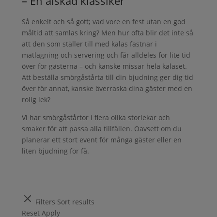
– En älskad klassiker
Så enkelt och så gott; vad vore en fest utan en god
måltid att samlas kring? Men hur ofta blir det inte så
att den som ställer till med kalas fastnar i
matlagning och servering och får alldeles för lite tid
över för gästerna – och kanske missar hela kalaset.
Att beställa smörgåstårta till din bjudning ger dig tid
över för annat, kanske överraska dina gäster med en
rolig lek?
Vi har smörgåstårtor i flera olika storlekar och
smaker för att passa alla tillfällen. Oavsett om du
planerar ett stort event för många gäster eller en
liten bjudning för få.
Filters
Sort results
Reset
Apply