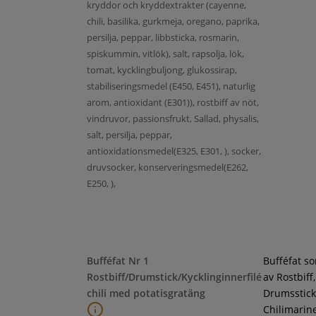
kryddor och kryddextrakter (cayenne,
chili, basilika, gurkmeja, oregano, paprika,
persilja, peppar, libbsticka, rosmarin,
spiskummin, vitlök), salt, rapsolja, lök,
tomat, kycklingbuljong, glukossirap,
stabiliseringsmedel (E450, E451), naturlig
arom, antioxidant (E301)), rostbiff av nöt,
vindruvor, passionsfrukt, Sallad, physalis,
salt, persilja, peppar,
antioxidationsmedel(E325, E301, ), socker,
druvsocker, konserveringsmedel(E262,
E250, ),
Bufféfat Nr 1
Bufféfat s
Rostbiff/Drumstick/Kycklinginnerfilé
av Rostbiff,
chili med potatisgratäng
Drumsstick
Chilimarin