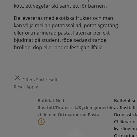
kött, ett vegetariskt samt ett för barnen .
De levereras med exotiska frukter och man
kan välja mellan potatissallad, potatisgratäng
eller örtmarinerad pasta. Faten är perfekt
bjudmat på student, födelsedagsfirande,
bröllop, dop eller andra festliga tillfälle.
Filters
Sort results
Reset
Apply
Bufféfat Nr 1
Bufféfat s
Rostbiff/Drumstick/Kycklinginnerfilé
av Rostbiff,
chili med Örtmarinerad Pasta
Drumsstick
Chilimarin
kycklinginne
Örtmarine