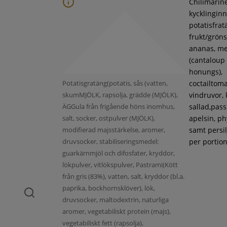
Chilimarin
kycklinginne
potatisfrat
frukt/gröns
ananas, m
(cantaloup
honungs),
Potatisgratäng(potatis, sås (vatten,
coctailtoma
skumMJÖLK, rapsolja, grädde (MJÖLK),
vindruvor, 
ÄGGula från frigående höns inomhus,
sallad,pass
salt, socker, ostpulver (MJÖLK),
apelsin, ph
modifierad majsstärkelse, aromer,
samt persil
druvsocker, stabiliseringsmedel:
per portion
guarkärnmjöl och difosfater, kryddor,
lökpulver, vitlökspulver, Pastrami(Kött
från gris (83%), vatten, salt, kryddor (bl.a.
paprika, bockhornsklöver), lök,
druvsocker, maltodextrin, naturliga
aromer, vegetabiliskt protein (majs),
vegetabiliskt fett (rapsolja),