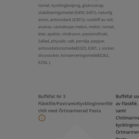
tomat, kycklingbuljong, glukossirap,
stabiliseringsmedel (E450, E451), naturlig
arom, antioxidant (E301)), rostbiff av nöt,
ananas, cantaloupe melon, melon, tomat,
kiwi, apelsin, vindruvor, passionsfrukt,
Sallad, physalis, salt, persilja, peppar,
antioxidationsmedel(E325, E301, ), socker,
druvsocker, konserveringsmedel(E262,
E250, ).
Bufféfat Nr 3
Bufféfat s
Fläskfilé/Pastrami/Kycklinginnerfilé
av Fläskfié
chili med Örtmarinerad Pasta
samt
Chilimarin
kycklinginne
Örtmarine