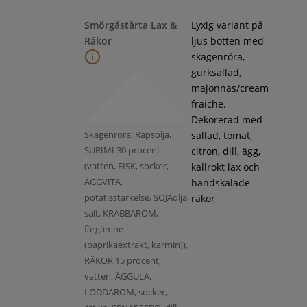
Smörgåstårta Lax &
Lyxig variant på
Räkor
ljus botten med
skagenröra,
gurksallad,
majonnäs/cream
fraiche.
Dekorerad med
Skagenröra: Rapsolja,
sallad, tomat,
SURIMI 30 procent
citron, dill, ägg,
(vatten, FISK, socker,
kallrökt lax och
ÄGGVITA,
handskalade
potatisstärkelse, SOJAolja,
räkor
salt, KRABBAROM,
färgämne
(paprikaextrakt, karmin)),
RÄKOR 15 procent,
vatten, ÄGGULA,
LODDAROM, socker,