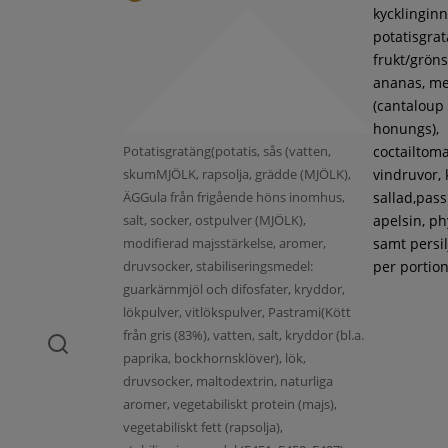
kycklinginne
potatisgra
frukt/gröns
ananas, m
(cantaloup
honungs),
Potatisgratäng(potatis, sås (vatten,
coctailtoma
skumMJÖLK, rapsolja, grädde (MJÖLK),
vindruvor, 
ÄGGula från frigående höns inomhus,
sallad,pass
salt, socker, ostpulver (MJÖLK),
apelsin, ph
modifierad majsstärkelse, aromer,
samt persil
druvsocker, stabiliseringsmedel:
per portion
guarkärnmjöl och difosfater, kryddor,
lökpulver, vitlökspulver, Pastrami(Kött
från gris (83%), vatten, salt, kryddor (bl.a.
paprika, bockhornsklöver), lök,
druvsocker, maltodextrin, naturliga
aromer, vegetabiliskt protein (majs),
vegetabiliskt fett (rapsolja),