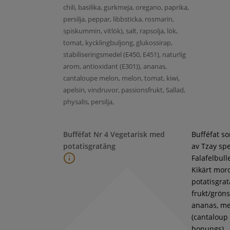
chili, basilika, gurkmeja, oregano, paprika,
persilja, peppar, libbsticka, rosmarin,
spiskummin, vitlök), salt, rapsolja, lök,
tomat, kycklingbuljong, glukossirap,
stabiliseringsmedel (E450, E451), naturlig
arom, antioxidant (E301)), ananas,
cantaloupe melon, melon, tomat, kiwi,
apelsin, vindruvor, passionsfrukt, Sallad,
physalis, persilja,
Bufféfat Nr 4 Vegetarisk med
Bufféfat s
potatisgratäng
av Tzay spe
Falafelbull
Kikärt moro
potatisgra
frukt/gröns
ananas, m
(cantaloup
honungs),