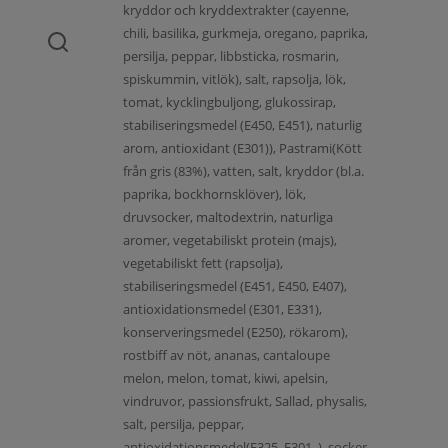
kryddor och kryddextrakter (cayenne,
chili, basilika, gurkmeja, oregano, paprika,
persilja, peppar, libbsticka, rosmarin,
spiskummin, vitlök), salt, rapsolja, lök,
tomat, kycklingbuljong, glukossirap,
stabiliseringsmedel (E450, E451), naturlig
arom, antioxidant (E301)), Pastrami(Kött
från gris (83%), vatten, salt, kryddor (bl.a.
paprika, bockhornsklöver), lök,
druvsocker, maltodextrin, naturliga
aromer, vegetabiliskt protein (majs),
vegetabiliskt fett (rapsolja),
stabiliseringsmedel (E451, E450, E407),
antioxidationsmedel (E301, E331),
konserveringsmedel (E250), rökarom),
rostbiff av nöt, ananas, cantaloupe
melon, melon, tomat, kiwi, apelsin,
vindruvor, passionsfrukt, Sallad, physalis,
salt, persilja, peppar,
antioxidationsmedel(E325, E301, ), socker,