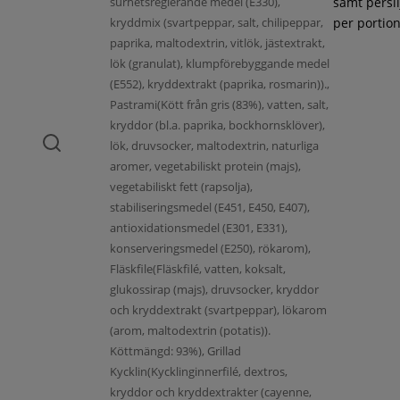
surhetsreglerande medel (E330),
samt persil
kryddmix (svartpeppar, salt, chilipeppar,
per portion
paprika, maltodextrin, vitlök, jästextrakt,
lök (granulat), klumpförebyggande medel
(E552), kryddextrakt (paprika, rosmarin)).,
Pastrami(Kött från gris (83%), vatten, salt,
kryddor (bl.a. paprika, bockhornsklöver),
lök, druvsocker, maltodextrin, naturliga
aromer, vegetabiliskt protein (majs),
vegetabiliskt fett (rapsolja),
stabiliseringsmedel (E451, E450, E407),
antioxidationsmedel (E301, E331),
konserveringsmedel (E250), rökarom),
Fläskfile(Fläskfilé, vatten, koksalt,
glukossirap (majs), druvsocker, kryddor
och kryddextrakt (svartpeppar), lökarom
(arom, maltodextrin (potatis)).
Köttmängd: 93%), Grillad
Kycklin(Kycklinginnerfilé, dextros,
kryddor och kryddextrakter (cayenne,