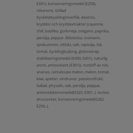
E331), konserveringsmedel (E250),
rökarom), Grillad
Kycklin(Kycklinginnerfilé, dextros,
kryddor och kryddextrakter (cayenne,
chili, basilika, gurkmeja, oregano, paprika,
persilja, peppar, libbsticka, rosmarin,
spiskummin, vitlök), salt, rapsolja, lök,
tomat, kycklingbuljong, glukossirap,
stabiliseringsmedel (E450, E451), naturlig
arom, antioxidant (E301)), rostbiff av nöt,
ananas, cantaloupe melon, melon, tomat,
kiwi, apelsin, vindruvor, passionsfrukt,
Sallad, physalis, salt, persilja, peppar,
antioxidationsmedel(E325, E301, ), socker,
druvsocker, konserveringsmedel(E262,
E250, ),