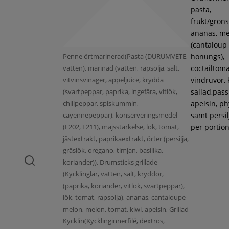
pasta,
frukt/gröns
ananas, m
(cantaloup
Penne örtmarinerad(Pasta (DURUMVETE,
honungs),
vatten), marinad (vatten, rapsolja, salt,
coctailtoma
vitvinsvinäger, äppeljuice, krydda
vindruvor, 
(svartpeppar, paprika, ingefära, vitlök,
sallad,pass
chilipeppar, spiskummin,
apelsin, ph
cayennepeppar), konserveringsmedel
samt persil
(E202, E211), majsstärkelse, lök, tomat,
per portion
jästextrakt, paprikaextrakt, örter (persilja,
gräslök, oregano, timjan, basilika,
koriander)), Drumsticks grillade
(Kycklinglår, vatten, salt, kryddor,
(paprika, koriander, vitlök, svartpeppar),
lök, tomat, rapsolja), ananas, cantaloupe
melon, melon, tomat, kiwi, apelsin, Grillad
Kycklin(Kycklinginnerfilé, dextros,