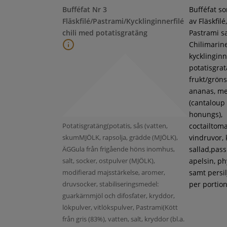
Bufféfat Nr 3
Bufféfat s
Fläskfilé/Pastrami/Kycklinginnerfilé
av Fläskfilé,
chili med potatisgratäng
Pastrami s
Chilimarin
kycklinginne
potatisgra
frukt/gröns
ananas, m
(cantaloup
honungs),
Potatisgratäng(potatis, sås (vatten,
coctailtoma
skumMJÖLK, rapsolja, grädde (MJÖLK),
vindruvor, 
ÄGGula från frigående höns inomhus,
sallad,pass
salt, socker, ostpulver (MJÖLK),
apelsin, ph
modifierad majsstärkelse, aromer,
samt persil
druvsocker, stabiliseringsmedel:
per portion
guarkärnmjöl och difosfater, kryddor,
lökpulver, vitlökspulver, Pastrami(Kött
från gris (83%), vatten, salt, kryddor (bl.a.