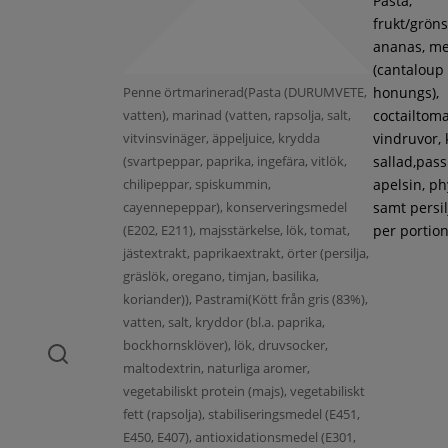
Pasta,
frukt/gröns
ananas, m
(cantaloup
Penne örtmarinerad(Pasta (DURUMVETE,
honungs),
vatten), marinad (vatten, rapsolja, salt,
coctailtoma
vitvinsvinäger, äppeljuice, krydda
vindruvor, 
(svartpeppar, paprika, ingefära, vitlök,
sallad,pass
chilipeppar, spiskummin,
apelsin, ph
cayennepeppar), konserveringsmedel
samt persil
(E202, E211), majsstärkelse, lök, tomat,
per portion
jästextrakt, paprikaextrakt, örter (persilja,
gräslök, oregano, timjan, basilika,
koriander)), Pastrami(Kött från gris (83%),
vatten, salt, kryddor (bl.a. paprika,
bockhornsklöver), lök, druvsocker,
maltodextrin, naturliga aromer,
vegetabiliskt protein (majs), vegetabiliskt
fett (rapsolja), stabiliseringsmedel (E451,
E450, E407), antioxidationsmedel (E301,