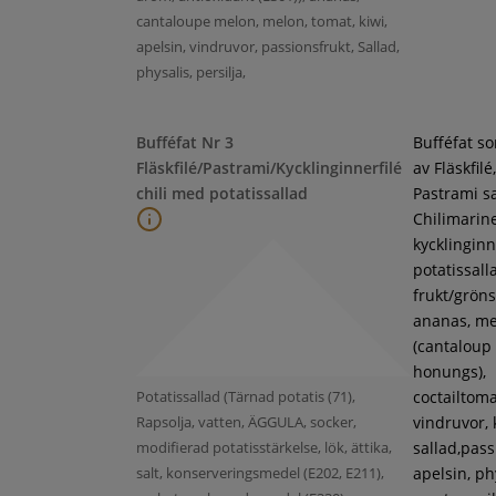
cantaloupe melon, melon, tomat, kiwi,
apelsin, vindruvor, passionsfrukt, Sallad,
physalis, persilja,
Bufféfat Nr 3
Bufféfat s
Fläskfilé/Pastrami/Kycklinginnerfilé
av Fläskfilé,
chili med potatissallad
Pastrami s
Chilimarin
kycklinginne
potatissall
frukt/gröns
ananas, m
(cantaloup
honungs),
Potatissallad (Tärnad potatis (71),
coctailtoma
Rapsolja, vatten, ÄGGULA, socker,
vindruvor, 
modifierad potatisstärkelse, lök, ättika,
sallad,pass
salt, konserveringsmedel (E202, E211),
apelsin, ph