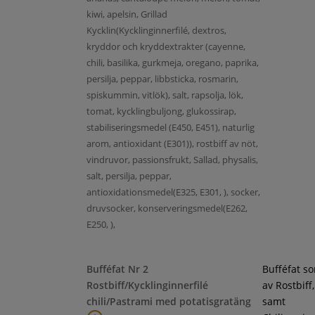
kiwi, apelsin, Grillad
Kycklin(Kycklinginnerfilé, dextros,
kryddor och kryddextrakter (cayenne,
chili, basilika, gurkmeja, oregano, paprika,
persilja, peppar, libbsticka, rosmarin,
spiskummin, vitlök), salt, rapsolja, lök,
tomat, kycklingbuljong, glukossirap,
stabiliseringsmedel (E450, E451), naturlig
arom, antioxidant (E301)), rostbiff av nöt,
vindruvor, passionsfrukt, Sallad, physalis,
salt, persilja, peppar,
antioxidationsmedel(E325, E301, ), socker,
druvsocker, konserveringsmedel(E262,
E250, ),
Bufféfat Nr 2
Bufféfat s
Rostbiff/Kycklinginnerfilé
av Rostbiff
chili/Pastrami med potatisgratäng
samt