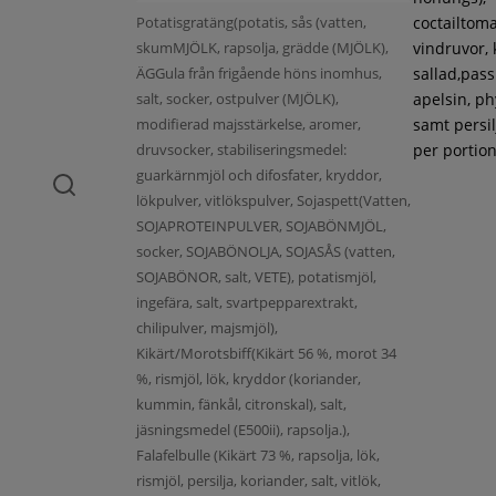
Potatisgratäng(potatis, sås (vatten,
coctailtoma
skumMJÖLK, rapsolja, grädde (MJÖLK),
vindruvor, 
ÄGGula från frigående höns inomhus,
sallad,pass
salt, socker, ostpulver (MJÖLK),
apelsin, ph
modifierad majsstärkelse, aromer,
samt persil
druvsocker, stabiliseringsmedel:
per portion
guarkärnmjöl och difosfater, kryddor,
lökpulver, vitlökspulver, Sojaspett(Vatten,
SOJAPROTEINPULVER, SOJABÖNMJÖL,
socker, SOJABÖNOLJA, SOJASÅS (vatten,
SOJABÖNOR, salt, VETE), potatismjöl,
ingefära, salt, svartpepparextrakt,
chilipulver, majsmjöl),
Kikärt/Morotsbiff(Kikärt 56 %, morot 34
%, rismjöl, lök, kryddor (koriander,
kummin, fänkål, citronskal), salt,
jäsningsmedel (E500ii), rapsolja.),
Falafelbulle (Kikärt 73 %, rapsolja, lök,
rismjöl, persilja, koriander, salt, vitlök,