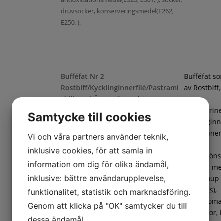
druvsocker, konserveringsmedel(E262,
E250, ),
Bufféfat Nr 2
Bufféfat s
Rostbiff/Kycklinginnerfilé/Pastrami
av Rostbiff
chili med Örtmarinerad Pasta
samt
Chilimarin
Samtycke till cookies
kycklinginne
Örtmarine
Vi och våra partners använder teknik,
pasta,
inklusive cookies, för att samla in
frukt/gröns
information om dig för olika ändamål,
ananas, m
inklusive: bättre användarupplevelse,
(cantaloup
Penne örtmarinerad(Pasta (DURUMVETE,
honungs),
funktionalitet, statistik och marknadsföring.
vatten), marinad (vatten, rapsolja, salt,
coctailtoma
Genom att klicka på "OK" samtycker du till
vitvinsvinäger, äppeljuice, krydda
vindruvor, 
dessa ändamål.