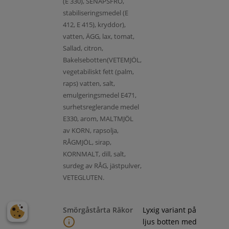
(E 330), SENAPSFRÖ,
stabiliseringsmedel (E
412, E 415), kryddor),
vatten, ÄGG, lax, tomat,
Sallad, citron,
Bakelsebotten(VETEMJÖL,
vegetabiliskt fett (palm,
raps) vatten, salt,
emulgeringsmedel E471,
surhetsreglerande medel
E330, arom, MALTMJÖL
av KORN, rapsolja,
RÅGMJÖL, sirap,
KORNMALT, dill, salt,
surdeg av RÅG, jästpulver,
VETEGLUTEN.
Smörgåstårta Räkor
Lyxig variant på
ljus botten med