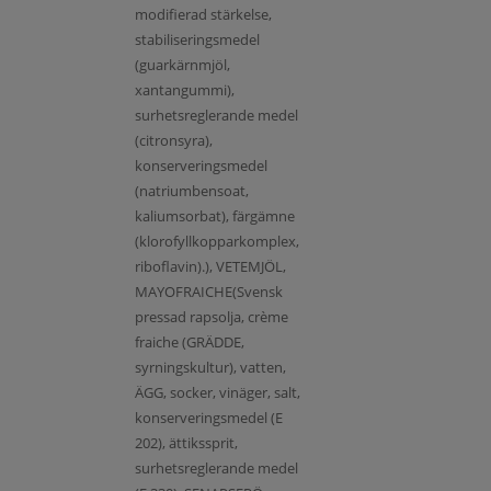
modifierad stärkelse,
stabiliseringsmedel
(guarkärnmjöl,
xantangummi),
surhetsreglerande medel
(citronsyra),
konserveringsmedel
(natriumbensoat,
kaliumsorbat), färgämne
(klorofyllkopparkomplex,
riboflavin).), VETEMJÖL,
MAYOFRAICHE(Svensk
pressad rapsolja, crème
fraiche (GRÄDDE,
syrningskultur), vatten,
ÄGG, socker, vinäger, salt,
konserveringsmedel (E
202), ättikssprit,
surhetsreglerande medel