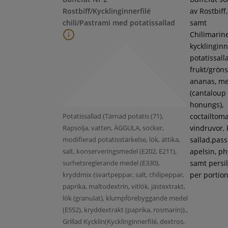
Rostbiff/Kycklinginnerfilé
av Rostbiff
chili/Pastrami med potatissallad
samt
Chilimarin
kycklinginne
potatissall
frukt/gröns
ananas, m
(cantaloup
honungs),
Potatissallad (Tärnad potatis (71),
coctailtoma
Rapsolja, vatten, ÄGGULA, socker,
vindruvor, 
modifierad potatisstärkelse, lök, ättika,
sallad,pass
salt, konserveringsmedel (E202, E211),
apelsin, ph
surhetsreglerande medel (E330),
samt persil
kryddmix (svartpeppar, salt, chilipeppar,
per portion
paprika, maltodextrin, vitlök, jästextrakt,
lök (granulat), klumpförebyggande medel
(E552), kryddextrakt (paprika, rosmarin)).,
Grillad Kycklin(Kycklinginnerfilé, dextros,