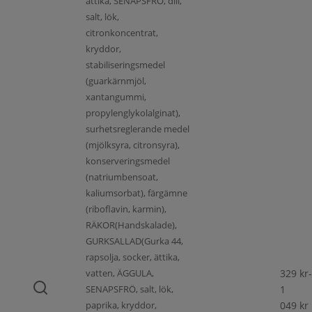
ättika, SENAPSFRÖ, dill,
salt, lök,
citronkoncentrat,
kryddor,
stabiliseringsmedel
(guarkärnmjöl,
xantangummi,
propylenglykolalginat),
surhetsreglerande medel
(mjölksyra, citronsyra),
konserveringsmedel
(natriumbensoat,
kaliumsorbat), färgämne
(riboflavin, karmin),
RÄKOR(Handskalade),
GURKSALLAD(Gurka 44,
rapsolja, socker, ättika,
vatten, ÄGGULA,
329
kr
-
SENAPSFRÖ, salt, lök,
1
paprika, kryddor,
049
kr