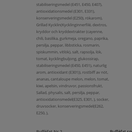
stabiliseringsmedel (E451, E450, E407),
antioxidationsmedel (E301, E331),
konserveringsmedel (E250), rökarom),
Grillad Kycklin(Kycklinginnerfilé, dextros,
kryddor och kryddextrakter (cayenne,
chili, basilika, gurkmeja, oregano, paprika,
persilja, peppar, libbsticka, rosmarin,
spiskummin, vitlök), salt, rapsolja, lök,
tomat, kycklingbuljong, glukossirap,
stabiliseringsmedel (E450, E451), naturlig
arom, antioxidant (E301)), rostbiff av nöt,
ananas, cantaloupe melon, melon, tomat,
kiwi, apelsin, vindruvor, passionsfrukt,
Sallad, physalis, salt, persilja, peppar,
antioxidationsmedel(E325, E301, ), socker,
druvsocker, konserveringsmedel(E262,
E250, ),
Bufféfat Nr 2
Bufféfat s