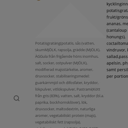
kycklinginne
potatisgra
frukt/gröns
ananas, m
(cantaloup
honungs),
Potatisgratäng(potatis, sås (vatten,
coctailtoma
skumMJÖLK, rapsolja, grädde (MJÖLK),
vindruvor, 
ÄGGula från frigående höns inomhus,
sallad,pass
salt, socker, ostpulver (MJÖLK),
apelsin, ph
modifierad majsstärkelse, aromer,
samt persil
druvsocker, stabiliseringsmedel:
per portion
guarkärnmjöl och difosfater, kryddor,
lökpulver, vitlökspulver, Pastrami(Kött
från gris (83%), vatten, salt, kryddor (bl.a.
paprika, bockhornsklöver), lök,
druvsocker, maltodextrin, naturliga
aromer, vegetabiliskt protein (majs),
vegetabiliskt fett (rapsolja),