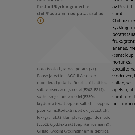
Rostbiff/Kycklinginnerfilé
av Rostbiff
chili/Pastrami med potatissallad
samt
Chilimarin
kycklinginne
potatissall
frukt/gröns
ananas, m
(cantaloup
honungs),
Potatissallad (Tärnad potatis (71),
coctailtoma
Rapsolja, vatten, ÄGGULA, socker,
vindruvor, 
modifierad potatisstärkelse, lök, ättika,
sallad,pass
salt, konserveringsmedel (E202, E211),
apelsin, ph
surhetsreglerande medel (E330),
samt persil
kryddmix (svartpeppar, salt, chilipeppar,
per portion
paprika, maltodextrin, vitlök, jästextrakt,
lök (granulat), klumpförebyggande medel
(E552), kryddextrakt (paprika, rosmarin)).,
Grillad Kycklin(Kycklinginnerfilé, dextros,