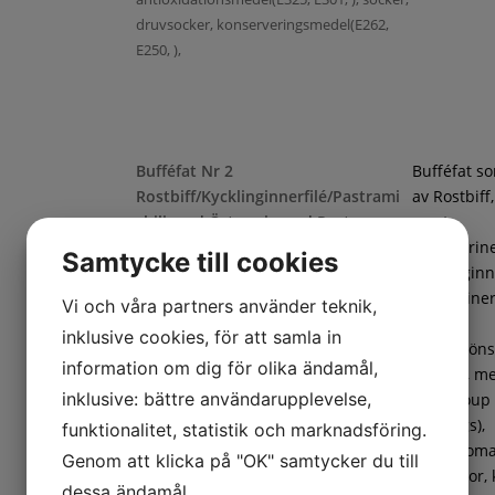
druvsocker, konserveringsmedel(E262,
E250, ),
Bufféfat Nr 2
Bufféfat s
Rostbiff/Kycklinginnerfilé/Pastrami
av Rostbiff
chili med Örtmarinerad Pasta
samt
Chilimarin
Samtycke till cookies
kycklinginne
Örtmarine
Vi och våra partners använder teknik,
pasta,
inklusive cookies, för att samla in
frukt/gröns
information om dig för olika ändamål,
ananas, m
inklusive: bättre användarupplevelse,
(cantaloup
Penne örtmarinerad(Pasta (DURUMVETE,
honungs),
funktionalitet, statistik och marknadsföring.
vatten), marinad (vatten, rapsolja, salt,
coctailtoma
Genom att klicka på "OK" samtycker du till
vitvinsvinäger, äppeljuice, krydda
vindruvor, 
dessa ändamål.