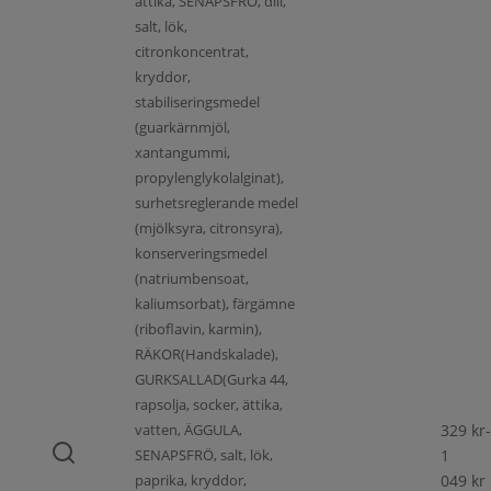
ättika, SENAPSFRÖ, dill,
salt, lök,
citronkoncentrat,
kryddor,
stabiliseringsmedel
(guarkärnmjöl,
xantangummi,
propylenglykolalginat),
surhetsreglerande medel
(mjölksyra, citronsyra),
konserveringsmedel
(natriumbensoat,
kaliumsorbat), färgämne
(riboflavin, karmin),
RÄKOR(Handskalade),
GURKSALLAD(Gurka 44,
rapsolja, socker, ättika,
vatten, ÄGGULA,
329
kr
-
SENAPSFRÖ, salt, lök,
1
paprika, kryddor,
049
kr