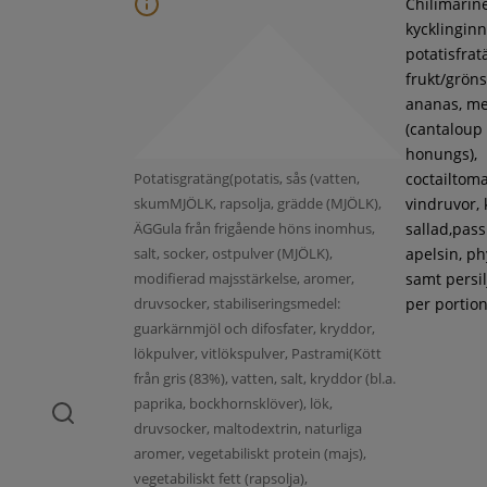
Chilimarin
kycklinginne
potatisfrat
frukt/gröns
ananas, m
(cantaloup
honungs),
Potatisgratäng(potatis, sås (vatten,
coctailtoma
skumMJÖLK, rapsolja, grädde (MJÖLK),
vindruvor, 
ÄGGula från frigående höns inomhus,
sallad,pass
salt, socker, ostpulver (MJÖLK),
apelsin, ph
modifierad majsstärkelse, aromer,
samt persil
druvsocker, stabiliseringsmedel:
per portion
guarkärnmjöl och difosfater, kryddor,
lökpulver, vitlökspulver, Pastrami(Kött
från gris (83%), vatten, salt, kryddor (bl.a.
paprika, bockhornsklöver), lök,
druvsocker, maltodextrin, naturliga
aromer, vegetabiliskt protein (majs),
vegetabiliskt fett (rapsolja),