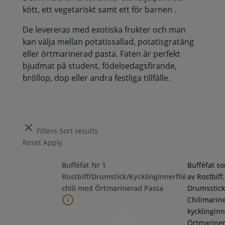
kött, ett vegetariskt samt ett för barnen .
De levereras med exotiska frukter och man
kan välja mellan potatissallad, potatisgratäng
eller örtmarinerad pasta. Faten är perfekt
bjudmat på student, födelsedagsfirande,
bröllop, dop eller andra festliga tillfälle.
Filters
Sort results
Reset
Apply
Bufféfat Nr 1
Bufféfat s
Rostbiff/Drumstick/Kycklinginnerfilé
av Rostbiff,
chili med Örtmarinerad Pasta
Drumsstick
Chilimarin
kycklinginne
Örtmarine