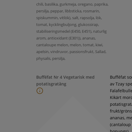
chili, basilika, gurkmeja, oregano, paprika,
persilja, peppar, libbsticka, rosmarin,
spiskummin, vitlök), salt, rapsolja, lök,
tomat, kycklingbuljong, glukossirap,
stabiliseringsmedel (E450, E451), naturlig
arom, antioxidant (E301)), ananas,
cantaloupe melon, melon, tomat, kiwi,
apelsin, vindruvor, passionsfrukt, Sallad,
physalis, persilja,
Bufféfat Nr 4 Vegetarisk med
Bufféfat s
potatisgratäng
av Tzay spe
Falafelbull
Kikärt moro
potatisgra
frukt/gröns
ananas, m
(cantaloup
honungs),