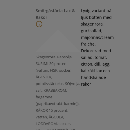
Smörgåstårta Lax &
Lyxig variant på
Räkor
ljus botten med
skagenröra,
gurksallad,
majonnäs/cream
fraiche.
Dekorerad med
Skagenröra: Rapsolja,
sallad, tomat,
SURIMI 30 procent
citron, dill, ägg,
(vatten, FISK, socker,
kallrökt lax och
ÄGGVITA,
handskalade
potatisstärkelse, SOJAolja,
räkor
salt, KRABBAROM,
färgämne
(paprikaextrakt, karmin)),
RÄKOR 15 procent,
vatten, ÄGGULA,
LODDAROM, socker,