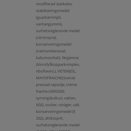
modifierad stärkelse,
stabiliseringsmedel
(guarkärnmjöl,
xantangummi),
surhetsreglerande medel
(citronsyra),
konserveringsmedel
(natriumbensoat,
kaliumsorbat), färgämne
(klorofyllkopparkomplex,
riboflavin).), VETEMJÖL,
MAYOFRAICHE(Svensk
pressad rapsolja, crème
fraiche (GRÄDDE,
syrningskultur), vatten,
ÄGG, socker, vinäger, salt,
konserveringsmedel (E
202), ättikssprit,
surhetsreglerande medel