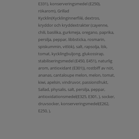
E331), konserveringsmedel (E250),
rökarom), Grillad
Kycklin(Kycklinginnerfilé, dextros,
kryddor och kryddextrakter (cayenne,
chili, basilika, gurkmeja, oregano, paprika,
persilja, peppar, libbsticka, rosmarin,
spiskummin, vitlök), salt, rapsolja, lök,
tomat, kycklingbuljong, glukossirap,
stabiliseringsmedel (E450, E451), naturlig
arom, antioxidant (E301)), rostbiff av nöt,
ananas, cantaloupe melon, melon, tomat,
kiwi, apelsin, vindruvor, passionsfrukt,
Sallad, physalis, salt, persilja, peppar,
antioxidationsmedel(E325, E301, ), socker,
druvsocker, konserveringsmedel(E262,
E250, ),