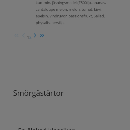
kummin, jäsningsmedel (E500ii)), ananas,
cantaloupe melon, melon, tomat, kiwi,
apelsin, vindruvor, passionsfrukt, Sallad,
physalis, persilja,
1
2
Smörgåstårtor