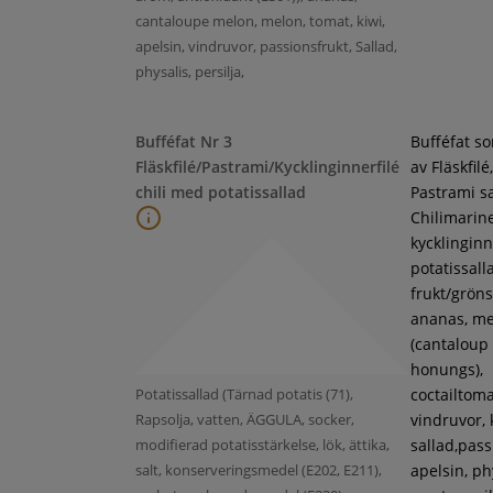
cantaloupe melon, melon, tomat, kiwi,
apelsin, vindruvor, passionsfrukt, Sallad,
physalis, persilja,
Bufféfat Nr 3
Bufféfat s
Fläskfilé/Pastrami/Kycklinginnerfilé
av Fläskfilé,
chili med potatissallad
Pastrami s
Chilimarin
kycklinginne
potatissall
frukt/gröns
ananas, m
(cantaloup
honungs),
Potatissallad (Tärnad potatis (71),
coctailtoma
Rapsolja, vatten, ÄGGULA, socker,
vindruvor, 
modifierad potatisstärkelse, lök, ättika,
sallad,pass
salt, konserveringsmedel (E202, E211),
apelsin, ph