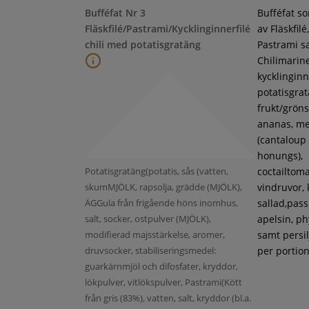
Bufféfat Nr 3
Bufféfat s
Fläskfilé/Pastrami/Kycklinginnerfilé
av Fläskfilé,
chili med potatisgratäng
Pastrami s
Chilimarin
kycklinginne
potatisgra
frukt/gröns
ananas, m
(cantaloup
honungs),
Potatisgratäng(potatis, sås (vatten,
coctailtoma
skumMJÖLK, rapsolja, grädde (MJÖLK),
vindruvor, 
ÄGGula från frigående höns inomhus,
sallad,pass
salt, socker, ostpulver (MJÖLK),
apelsin, ph
modifierad majsstärkelse, aromer,
samt persil
druvsocker, stabiliseringsmedel:
per portion
guarkärnmjöl och difosfater, kryddor,
lökpulver, vitlökspulver, Pastrami(Kött
från gris (83%), vatten, salt, kryddor (bl.a.