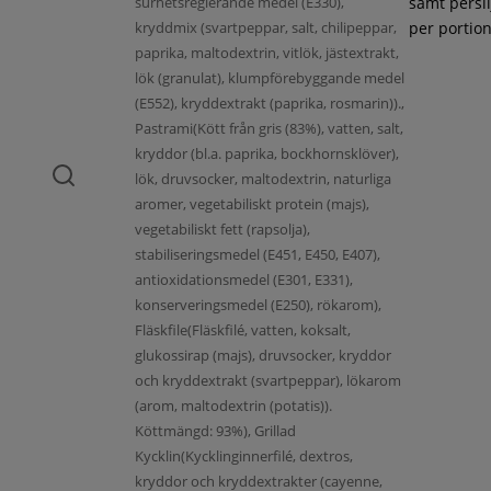
surhetsreglerande medel (E330),
samt persil
kryddmix (svartpeppar, salt, chilipeppar,
per portion
paprika, maltodextrin, vitlök, jästextrakt,
lök (granulat), klumpförebyggande medel
(E552), kryddextrakt (paprika, rosmarin)).,
Pastrami(Kött från gris (83%), vatten, salt,
kryddor (bl.a. paprika, bockhornsklöver),
lök, druvsocker, maltodextrin, naturliga
aromer, vegetabiliskt protein (majs),
vegetabiliskt fett (rapsolja),
stabiliseringsmedel (E451, E450, E407),
antioxidationsmedel (E301, E331),
konserveringsmedel (E250), rökarom),
Fläskfile(Fläskfilé, vatten, koksalt,
glukossirap (majs), druvsocker, kryddor
och kryddextrakt (svartpeppar), lökarom
(arom, maltodextrin (potatis)).
Köttmängd: 93%), Grillad
Kycklin(Kycklinginnerfilé, dextros,
kryddor och kryddextrakter (cayenne,