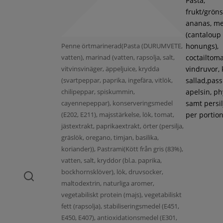
Pasta,
frukt/gröns
ananas, m
(cantaloup
Penne örtmarinerad(Pasta (DURUMVETE,
honungs),
vatten), marinad (vatten, rapsolja, salt,
coctailtoma
vitvinsvinäger, äppeljuice, krydda
vindruvor, 
(svartpeppar, paprika, ingefära, vitlök,
sallad,pass
chilipeppar, spiskummin,
apelsin, ph
cayennepeppar), konserveringsmedel
samt persil
(E202, E211), majsstärkelse, lök, tomat,
per portion
jästextrakt, paprikaextrakt, örter (persilja,
gräslök, oregano, timjan, basilika,
koriander)), Pastrami(Kött från gris (83%),
vatten, salt, kryddor (bl.a. paprika,
bockhornsklöver), lök, druvsocker,
maltodextrin, naturliga aromer,
vegetabiliskt protein (majs), vegetabiliskt
fett (rapsolja), stabiliseringsmedel (E451,
E450, E407), antioxidationsmedel (E301,