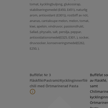
tomat, kycklingbuljong, glukossirap,
stabiliseringsmedel (E450, E451), naturlig
arom, antioxidant (E301)), rostbiff av nöt,
ananas, cantaloupe melon, melon, tomat,
kiwi, apelsin, vindruvor, passionsfrukt,
Sallad, physalis, salt, persilja, peppar,
antioxidationsmedel(E325, E301, ), socker,
druvsocker, konserveringsmedel(E262,
E250, ).
Bufféfat Nr 3
Bufféfat s
Fläskfilé/Pastrami/Kycklinginnerfilé
av Fläskfié
chili med Örtmarinerad Pasta
samt
Chilimarin
kycklinginne
Örtmarine