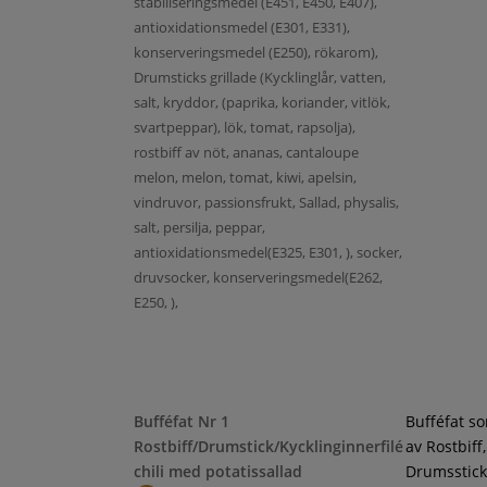
stabiliseringsmedel (E451, E450, E407),
antioxidationsmedel (E301, E331),
konserveringsmedel (E250), rökarom),
Drumsticks grillade (Kycklinglår, vatten,
salt, kryddor, (paprika, koriander, vitlök,
svartpeppar), lök, tomat, rapsolja),
rostbiff av nöt, ananas, cantaloupe
melon, melon, tomat, kiwi, apelsin,
vindruvor, passionsfrukt, Sallad, physalis,
salt, persilja, peppar,
antioxidationsmedel(E325, E301, ), socker,
druvsocker, konserveringsmedel(E262,
E250, ),
Bufféfat Nr 1
Bufféfat s
Rostbiff/Drumstick/Kycklinginnerfilé
av Rostbiff,
chili med potatissallad
Drumsstick