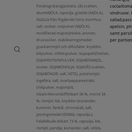
Potatisgratäng(potatis, sås (vatten,
coctailtoma
skumMJÖLK, rapsolja, grädde (MJÖLK),
vindruvor, 
ÄGGula från frigående höns inomhus,
sallad,pass
salt, socker, ostpulver (MJÖLK),
apelsin, ph
modifierad majsstärkelse, aromer,
samt persil
druvsocker, stabiliseringsmedel:
per portion
guarkärnmjöl och difosfater, kryddor,
lökpulver, vitlökspulver, Sojaspett(Vatten,
SOJAPROTEINPULVER, SOJABÖNMJÖL,
socker, SOJABÖNOLJA, SOJASÅS (vatten,
SOJABÖNOR, salt, VETE), potatismjöl,
ingefära, salt, svartpepparextrakt,
chilipulver, majsmjöl),
Kikärt/Morotsbiff(Kikärt 56 %, morot 34
%, rismjöl, lök, kryddor (koriander,
kummin, fänkål, citronskal), salt,
jäsningsmedel (E500ii), rapsolja.),
Falafelbulle (Kikärt 73 %, rapsolja, lök,
rismjöl, persilja, koriander, salt, vitlök,