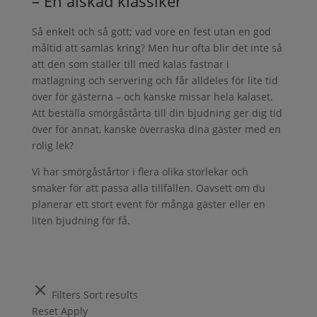
– En älskad klassiker
Så enkelt och så gott; vad vore en fest utan en god
måltid att samlas kring? Men hur ofta blir det inte så
att den som ställer till med kalas fastnar i
matlagning och servering och får alldeles för lite tid
över för gästerna – och kanske missar hela kalaset.
Att beställa smörgåstårta till din bjudning ger dig tid
över för annat, kanske överraska dina gäster med en
rolig lek?
Vi har smörgåstårtor i flera olika storlekar och
smaker för att passa alla tillfällen. Oavsett om du
planerar ett stort event för många gäster eller en
liten bjudning för få.
Filters
Sort results
Reset
Apply