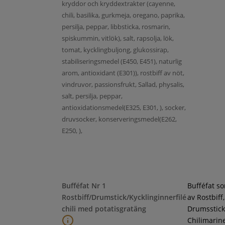
kryddor och kryddextrakter (cayenne,
chili, basilika, gurkmeja, oregano, paprika,
persilja, peppar, libbsticka, rosmarin,
spiskummin, vitlök), salt, rapsolja, lök,
tomat, kycklingbuljong, glukossirap,
stabiliseringsmedel (E450, E451), naturlig
arom, antioxidant (E301)), rostbiff av nöt,
vindruvor, passionsfrukt, Sallad, physalis,
salt, persilja, peppar,
antioxidationsmedel(E325, E301, ), socker,
druvsocker, konserveringsmedel(E262,
E250, ),
Bufféfat Nr 1
Bufféfat s
Rostbiff/Drumstick/Kycklinginnerfilé
av Rostbiff,
chili med potatisgratäng
Drumsstick
Chilimarin