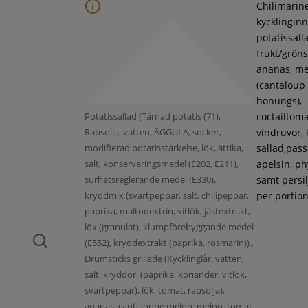
Chilimarin
kycklinginne
potatissall
frukt/gröns
ananas, m
(cantaloup
honungs),
Potatissallad (Tärnad potatis (71),
coctailtoma
Rapsolja, vatten, ÄGGULA, socker,
vindruvor, 
modifierad potatisstärkelse, lök, ättika,
sallad,pass
salt, konserveringsmedel (E202, E211),
apelsin, ph
surhetsreglerande medel (E330),
samt persil
kryddmix (svartpeppar, salt, chilipeppar,
per portion
paprika, maltodextrin, vitlök, jästextrakt,
lök (granulat), klumpförebyggande medel
(E552), kryddextrakt (paprika, rosmarin)).,
Drumsticks grillade (Kycklinglår, vatten,
salt, kryddor, (paprika, koriander, vitlök,
svartpeppar), lök, tomat, rapsolja),
ananas, cantaloupe melon, melon, tomat,