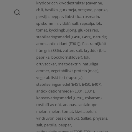
kryddor och kryddextrakter (cayenne,
chili, basilika, gurkmeja, oregano, paprika,
persilja, peppar, libbsticka, rosmarin,
spiskummin, vitlök), salt, rapsolja, lök,
tomat, kycklingbuljong, glukossirap,
stabiliseringsmedel (E450, E451), naturlig
arom, antioxidant (E301)), Pastrami(Kött
från gris (83%), vatten, salt, kryddor (bl.a.
paprika, bockhornsklöver), lök,
druvsocker, maltodextrin, naturliga
aromer, vegetabiliskt protein (majs),
vegetabiliskt fett (rapsolja),
stabiliseringsmedel (E451, E450, E407),
antioxidationsmedel (E301, E331),
konserveringsmedel (E250), rökarom),
rostbiff av nöt, ananas, cantaloupe
melon, melon, tomat, kiwi, apelsin,
vindruvor, passionsfrukt, Sallad, physalis,
salt, persilja, peppar,
antioxidationsmedel(E325, E301, ), socker,