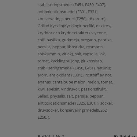
stabiliseringsmedel (E451, E450, E407),
antioxidationsmedel (E301, E331),
konserveringsmedel (E250), rökarom),
Grillad Kycklin(Kycklinginnerfilé, dextros,
kryddor och kryddextrakter (cayenne,
chili, basilika, gurkmeja, oregano, paprika,
persilja, peppar, libbsticka, rosmarin,
spiskummin, vitlök), salt, rapsolja, lök,
tomat, kycklingbuljong, glukossirap,
stabiliseringsmedel (E450, E451), naturlig
arom, antioxidant (E301)), rostbiff av nöt,
ananas, cantaloupe melon, melon, tomat,
kiwi, apelsin, vindruvor, passionsfrukt,
Sallad, physalis, salt, persilja, peppar,
antioxidationsmedel(E325, E301, ), socker,
druvsocker, konserveringsmedel(E262,
E250, ),
Bufféfat Nr 2
Bufféfat s