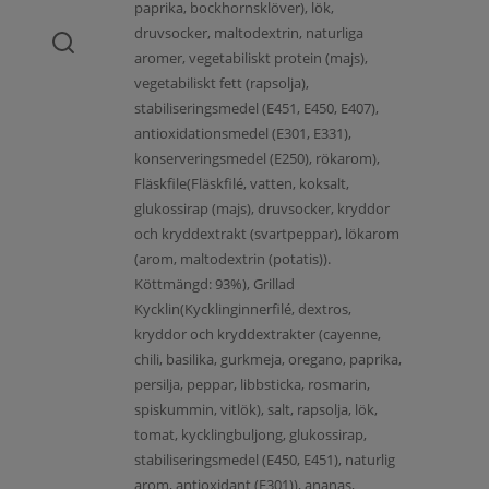
paprika, bockhornsklöver), lök,
druvsocker, maltodextrin, naturliga
aromer, vegetabiliskt protein (majs),
vegetabiliskt fett (rapsolja),
stabiliseringsmedel (E451, E450, E407),
antioxidationsmedel (E301, E331),
konserveringsmedel (E250), rökarom),
Fläskfile(Fläskfilé, vatten, koksalt,
glukossirap (majs), druvsocker, kryddor
och kryddextrakt (svartpeppar), lökarom
(arom, maltodextrin (potatis)).
Köttmängd: 93%), Grillad
Kycklin(Kycklinginnerfilé, dextros,
kryddor och kryddextrakter (cayenne,
chili, basilika, gurkmeja, oregano, paprika,
persilja, peppar, libbsticka, rosmarin,
spiskummin, vitlök), salt, rapsolja, lök,
tomat, kycklingbuljong, glukossirap,
stabiliseringsmedel (E450, E451), naturlig
arom, antioxidant (E301)), ananas,