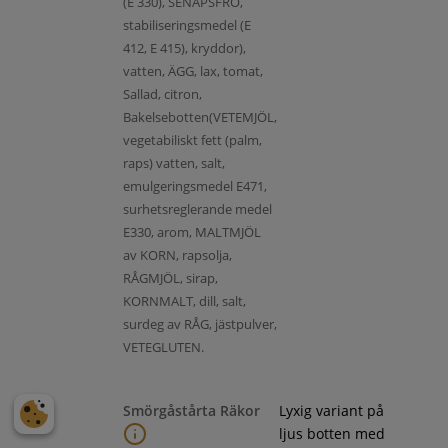
(E 330), SENAPSFRÖ,
stabiliseringsmedel (E
412, E 415), kryddor),
vatten, ÄGG, lax, tomat,
Sallad, citron,
Bakelsebotten(VETEMJÖL,
vegetabiliskt fett (palm,
raps) vatten, salt,
emulgeringsmedel E471,
surhetsreglerande medel
E330, arom, MALTMJÖL
av KORN, rapsolja,
RÅGMJÖL, sirap,
KORNMALT, dill, salt,
surdeg av RÅG, jästpulver,
VETEGLUTEN.
Smörgåstårta Räkor
Lyxig variant på
ljus botten med