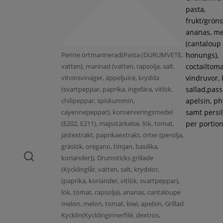
pasta,
frukt/gröns
ananas, m
(cantaloup
Penne örtmarinerad(Pasta (DURUMVETE,
honungs),
vatten), marinad (vatten, rapsolja, salt,
coctailtoma
vitvinsvinäger, äppeljuice, krydda
vindruvor, 
(svartpeppar, paprika, ingefära, vitlök,
sallad,pass
chilipeppar, spiskummin,
apelsin, ph
cayennepeppar), konserveringsmedel
samt persil
(E202, E211), majsstärkelse, lök, tomat,
per portion
jästextrakt, paprikaextrakt, örter (persilja,
gräslök, oregano, timjan, basilika,
koriander)), Drumsticks grillade
(Kycklinglår, vatten, salt, kryddor,
(paprika, koriander, vitlök, svartpeppar),
lök, tomat, rapsolja), ananas, cantaloupe
melon, melon, tomat, kiwi, apelsin, Grillad
Kycklin(Kycklinginnerfilé, dextros,