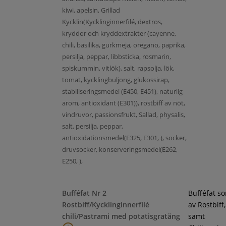
kiwi, apelsin, Grillad
Kycklin(Kycklinginnerfilé, dextros,
kryddor och kryddextrakter (cayenne,
chili, basilika, gurkmeja, oregano, paprika,
persilja, peppar, libbsticka, rosmarin,
spiskummin, vitlök), salt, rapsolja, lök,
tomat, kycklingbuljong, glukossirap,
stabiliseringsmedel (E450, E451), naturlig
arom, antioxidant (E301)), rostbiff av nöt,
vindruvor, passionsfrukt, Sallad, physalis,
salt, persilja, peppar,
antioxidationsmedel(E325, E301, ), socker,
druvsocker, konserveringsmedel(E262,
E250, ),
Bufféfat Nr 2
Bufféfat s
Rostbiff/Kycklinginnerfilé
av Rostbiff
chili/Pastrami med potatisgratäng
samt