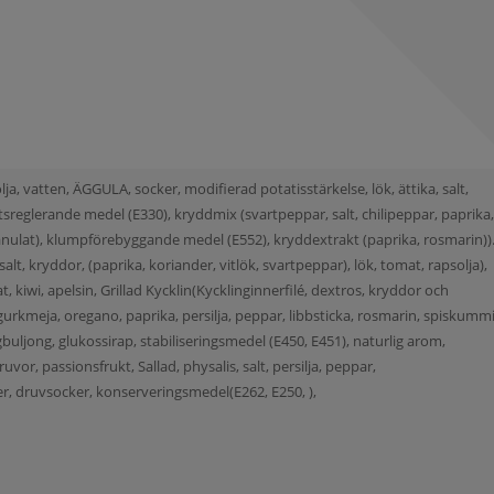
lja, vatten, ÄGGULA, socker, modifierad potatisstärkelse, lök, ättika, salt,
sreglerande medel (E330), kryddmix (svartpeppar, salt, chilipeppar, paprika
granulat), klumpförebyggande medel (E552), kryddextrakt (paprika, rosmarin)).
salt, kryddor, (paprika, koriander, vitlök, svartpeppar), lök, tomat, rapsolja),
kiwi, apelsin, Grillad Kycklin(Kycklinginnerfilé, dextros, kryddor och
, gurkmeja, oregano, paprika, persilja, peppar, libbsticka, rosmarin, spiskumm
ingbuljong, glukossirap, stabiliseringsmedel (E450, E451), naturlig arom,
ruvor, passionsfrukt, Sallad, physalis, salt, persilja, peppar,
er, druvsocker, konserveringsmedel(E262, E250, ),