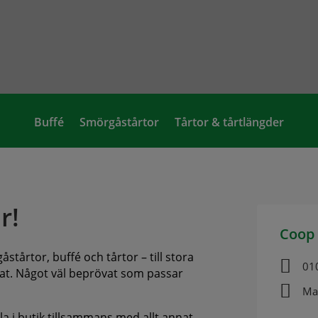
Buffé
Smörgåstårtor
Tårtor & tårtlängder
r!
Coop
stårtor, buffé och tårtor – till stora

01
annat. Något väl beprövat som passar

Ma
ala i butik tillsammans med allt annat