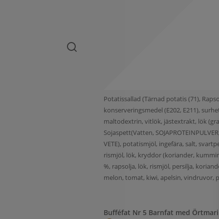
Potatissallad (Tärnad potatis (71), Rapso
konserveringsmedel (E202, E211), surhet
maltodextrin, vitlök, jästextrakt, lök (
Sojaspett(Vatten, SOJAPROTEINPULVER,
VETE), potatismjöl, ingefära, salt, svart
rismjöl, lök, kryddor (koriander, kummin, 
%, rapsolja, lök, rismjöl, persilja, kori
melon, tomat, kiwi, apelsin, vindruvor, pa
Bufféfat Nr 5 Barnfat med Örtmar