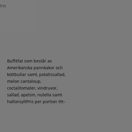
ritt
Bufféfat som består av
Amerikanska pannkakor och
köttbullar samt, potatissallad,
melon cantaloup,
coctailtomater, vindruvor,
sallad, apelsin, nutella samt
hallonsyltPris per portion 99:-