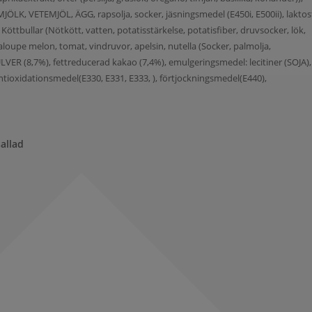
LK, VETEMJÖL, ÄGG, rapsolja, socker, jäsningsmedel (E450i, E500ii), laktosf
 Köttbullar (Nötkött, vatten, potatisstärkelse, potatisfiber, druvsocker, lök,
antaloupe melon, tomat, vindruvor, apelsin, nutella (Socker, palmolja,
(8,7%), fettreducerad kakao (7,4%), emulgeringsmedel: lecitiner (SOJA),
, antioxidationsmedel(E330, E331, E333, ), förtjockningsmedel(E440),
allad