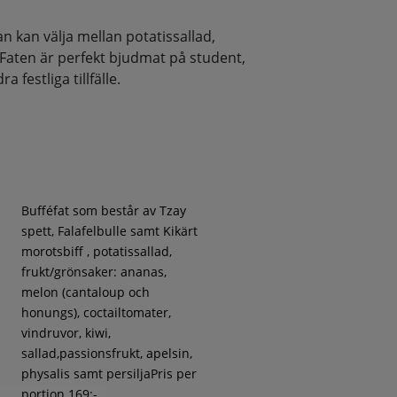
 kan välja mellan potatissallad,
 Faten är perfekt bjudmat på student,
 festliga tillfälle.
Bufféfat som består av Tzay
spett, Falafelbulle samt Kikärt
morotsbiff , potatissallad,
frukt/grönsaker: ananas,
melon (cantaloup och
honungs), coctailtomater,
vindruvor, kiwi,
sallad,passionsfrukt, apelsin,
physalis samt persiljaPris per
portion 169:-