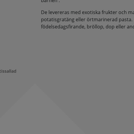
barnen .
De levereras med exotiska frukter och man
potatisgratäng eller örtmarinerad pasta.
födelsedagsfirande, bröllop, dop eller andra
issallad