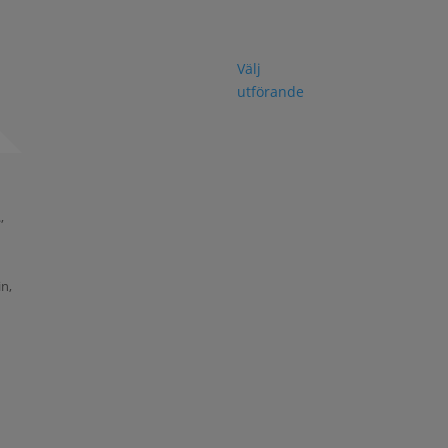
Välj
utförande
,
,
in,