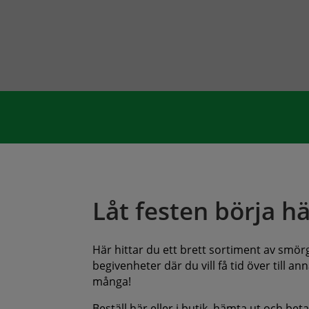
Låt festen börja hä
Här hittar du ett brett sortiment av smörgå
begivenheter där du vill få tid över till 
många!
Beställ här eller i butik, hämta ut och bet