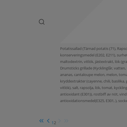
Potatissallad (Tärnad potatis (71), Rapso
konserveringsmedel (E202, E211), surhet
maltodextrin, vitlök, jästextrakt, lök (
Drumsticks grillade (Kycklinglår, vatten, 
ananas, cantaloupe melon, melon, tomat, 
kryddextrakter (cayenne, chili, basilika
vitlök), salt, rapsolja, lök, tomat, kyckl
antioxidant (E301)), rostbiff av nöt, vind
antioxidationsmedel(E325, E301, ), sock
1
2