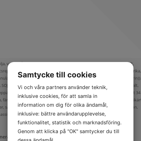
lja, vatten, ÄGGULA, socker, modifierad potatisstärkelse, lök, ättika, salt,
sreglerande medel (E330), kryddmix (svartpeppar, salt, chilipeppar, paprika
Samtycke till cookies
granulat), klumpförebyggande medel (E552), kryddextrakt (paprika, rosmarin)).
 SOJABÖNMJÖL, socker, SOJABÖNOLJA, SOJASÅS (vatten, SOJABÖNOR, salt,
Vi och våra partners använder teknik,
pepparextrakt, chilipulver, majsmjöl), Kikärt/Morotsbiff(Kikärt 56 %, morot 34
inklusive cookies, för att samla in
fänkål, citronskal), salt, jäsningsmedel (E500ii), rapsolja.), Falafelbulle (Kikär
information om dig för olika ändamål,
ander, salt, vitlök, kummin, jäsningsmedel (E500ii)), ananas, cantaloupe melon,
inklusive: bättre användarupplevelse,
ssionsfrukt, Sallad, physalis, persilja,
funktionalitet, statistik och marknadsföring.
Genom att klicka på "OK" samtycker du till
inerad Pasta
dessa ändamål.