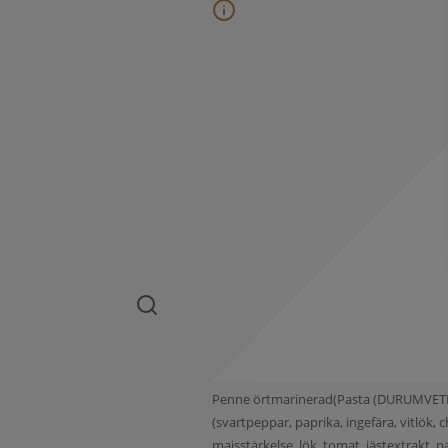
Penne örtmarinerad(Pasta (DURUMVETE, va
(svartpeppar, paprika, ingefära, vitlök
majsstärkelse, lök, tomat, jästextrakt, pa