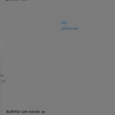
Välj
utförande
,
,
 %,
t 73
Bufféfat som består av