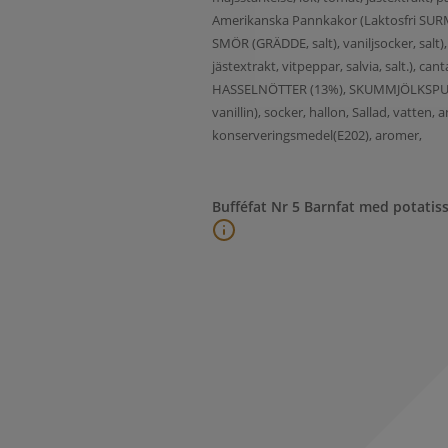
Amerikanska Pannkakor (Laktosfri SURMJÖ
SMÖR (GRÄDDE, salt), vaniljsocker, salt),
jästextrakt, vitpeppar, salvia, salt.), c
HASSELNÖTTER (13%), SKUMMJÖLKSPULVER 
vanillin), socker, hallon, Sallad, vatten
konserveringsmedel(E202), aromer,
Bufféfat Nr 5 Barnfat med potatiss