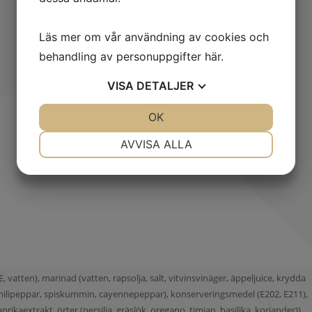
Läs mer om vår användning av cookies och
behandling av personuppgifter
här
.
VISA
DETALJER
JA
NEJ
OK
JA
NEJ
NÖDVÄNDIG
INSTÄLLNINGAR
AVVISA ALLA
JA
NEJ
JA
NEJ
MARKNADSFÖRING
STATISTIK
tten), marinad (vatten, rapsolja, salt, vitvinsvinäger, äppeljuice, krydda
, chilipeppar, spiskummin, cayennepeppar), konserveringsmedel (E202, E211),
prikaextrakt, örter (persilja, gräslök, oregano, timjan, basilika, koriander)),