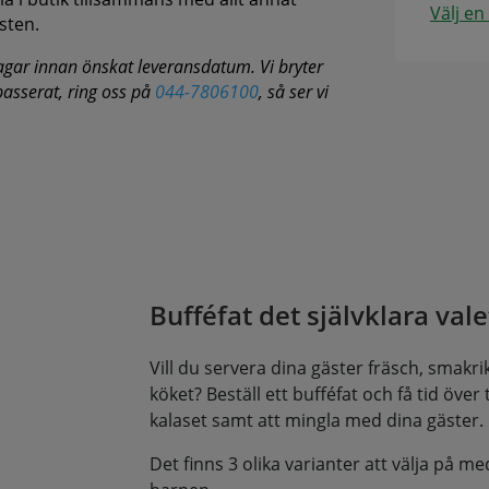
Välj en
sten.
agar innan önskat leveransdatum. Vi bryter
 passerat, ring oss på
044-7806100
, så ser vi
Bufféfat det självklara valet
Vill du servera dina gäster fräsch, smakrik 
köket? Beställ ett bufféfat och få tid över til
kalaset samt att mingla med dina gäster.
Det finns 3 olika varianter att välja på me