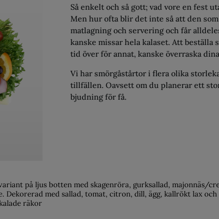
Så enkelt och så gott; vad vore en fest u
Men hur ofta blir det inte så att den som 
matlagning och servering och får alldeles
kanske missar hela kalaset. Att beställa 
tid över för annat, kanske överraska din
Vi har smörgåstårtor i flera olika storlek
tillfällen. Oavsett om du planerar ett sto
bjudning för få.
variant på ljus botten med skagenröra, gurksallad, majonnäs/c
e. Dekorerad med sallad, tomat, citron, dill, ägg, kallrökt lax och
kalade räkor