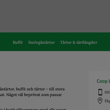
Buffé
Smörgåstårtor
Tårtor & tårtlängder
Coop L
tårtor, buffé och tårtor – till stora

01
nnat. Något väl beprövat som passar

Ekg
ala i butik tillsammans med allt annat