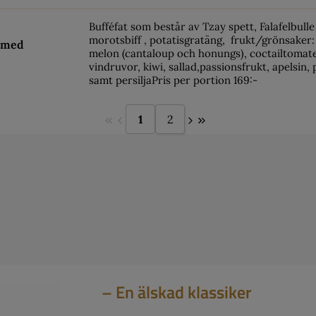
Bufféfat som består av Tzay spett, Falafelbull
morotsbiff , potatisgratäng, frukt/grönsaker:
k med
melon (cantaloup och honungs), coctailtomate
vindruvor, kiwi, sallad,passionsfrukt, apelsin, 
samt persiljaPris per portion 169:-
1
2
– En älskad klassiker