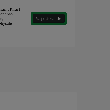
e samt Kikärt
 ananas,
Välj utförande
r,
physalis