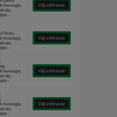
ad pasta,
Välj utförande
ch honungs),
sfrukt,
 169:-
ad Pasta,
Välj utförande
ch honungs),
sfrukt,
 169:-
t
äng,
Välj utförande
ch honungs),
sfrukt,
 169:-
t
d,
Välj utförande
ch honungs),
sfrukt,
 169:-