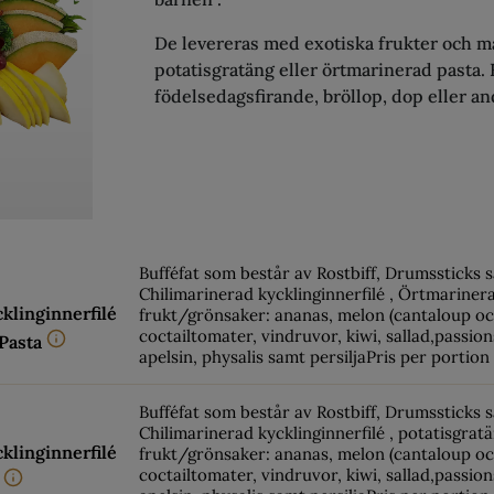
De levereras med exotiska frukter och ma
potatisgratäng eller örtmarinerad pasta.
födelsedagsfirande, bröllop, dop eller andr
Bufféfat som består av Rostbiff, Drumssticks 
Chilimarinerad kycklinginnerfilé , Örtmariner
klinginnerfilé
frukt/grönsaker: ananas, melon (cantaloup o
coctailtomater, vindruvor, kiwi, sallad,passion
Pasta
apelsin, physalis samt persiljaPris per portion
Bufféfat som består av Rostbiff, Drumssticks 
Chilimarinerad kycklinginnerfilé , potatisgrat
klinginnerfilé
frukt/grönsaker: ananas, melon (cantaloup o
coctailtomater, vindruvor, kiwi, sallad,passion