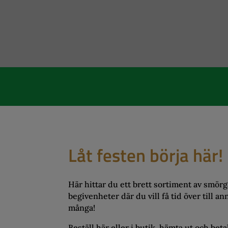
Låt festen börja här!
Här hittar du ett brett sortiment av smörgås
begivenheter där du vill få tid över till a
många!
Beställ här eller i butik, hämta ut och bet