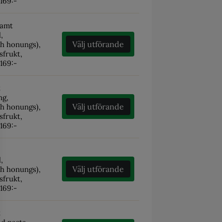
 169:-
samt
d,
Välj utförande
ch honungs),
sfrukt,
 169:-
t
äng,
Välj utförande
ch honungs),
sfrukt,
 169:-
d,
Välj utförande
ch honungs),
sfrukt,
 169:-
t