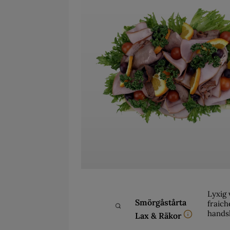
Lyxig 
Smörgåstårta
fraich
hands
Lax & Räkor