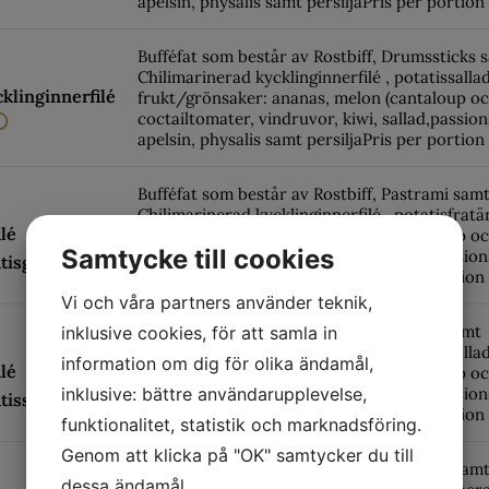
apelsin, physalis samt persiljaPris per portion
Bufféfat som består av Rostbiff, Drumssticks 
Chilimarinerad kycklinginnerfilé , potatissalla
klinginnerfilé
frukt/grönsaker: ananas, melon (cantaloup o
coctailtomater, vindruvor, kiwi, sallad,passion
apelsin, physalis samt persiljaPris per portion
Bufféfat som består av Rostbiff, Pastrami sam
Chilimarinerad kycklinginnerfilé , potatisfrat
ilé
frukt/grönsaker: ananas, melon (cantaloup o
Samtycke till cookies
coctailtomater, vindruvor, kiwi, sallad,passion
tisgratäng
apelsin, physalis samt persiljaPris per portion
Vi och våra partners använder teknik,
Bufféfat som består av Rostbiff, Pstrami samt
inklusive cookies, för att samla in
Chilimarinerad kycklinginnerfilé , potatissalla
information om dig för olika ändamål,
ilé
frukt/grönsaker: ananas, melon (cantaloup o
coctailtomater, vindruvor, kiwi, sallad,passion
inklusive: bättre användarupplevelse,
tissallad
apelsin, physalis samt persiljaPris per portion
funktionalitet, statistik och marknadsföring.
Genom att klicka på "OK" samtycker du till
Bufféfat som består av Rostbiff, Pastrami sam
dessa ändamål.