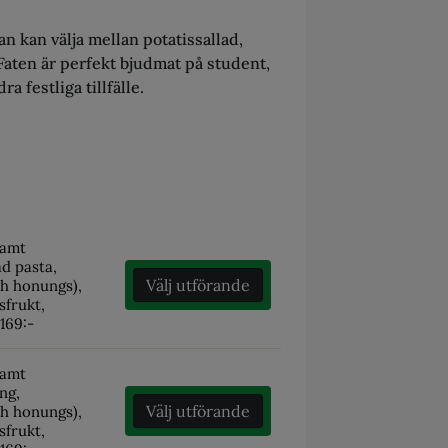
n kan välja mellan potatissallad,
 Faten är perfekt bjudmat på student,
a festliga tillfälle.
samt
ad pasta,
Välj utförande
ch honungs),
sfrukt,
 169:-
samt
äng,
Välj utförande
ch honungs),
sfrukt,