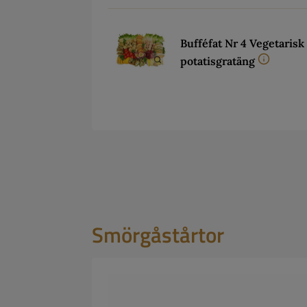
Bufféfat Nr 4 Vegetaris
potatisgratäng
Smörgåstårtor