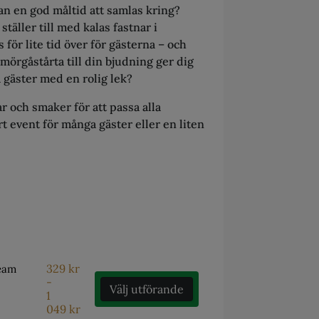
tan en god måltid att samlas kring?
ställer till med kalas fastnar i
 för lite tid över för gästerna – och
smörgåstårta till din bjudning ger dig
a gäster med en rolig lek?
ar och smaker för att passa alla
rt event för många gäster eller en liten
329
kr
ream
-
Välj utförande
1
049
kr