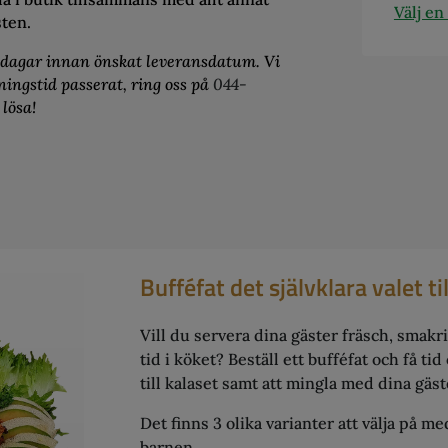
Välj en
ten.
sdagar innan önskat leveransdatum. Vi
lningstid passerat, ring oss på
044-
 lösa!
Bufféfat det självklara valet ti
Vill du servera dina gäster fräsch, smakri
tid i köket? Beställ ett bufféfat och få tid 
till kalaset samt att mingla med dina gäst
Det finns 3 olika varianter att välja på me
barnen .