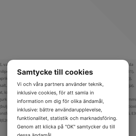
tten), marinad (vatten, rapsolja, salt, vitvinsvinäger, äppeljuice, krydda
Samtycke till cookies
, chilipeppar, spiskummin, cayennepeppar), konserveringsmedel (E202, E211),
prikaextrakt, örter (persilja, gräslök, oregano, timjan, basilika, koriander)),
Vi och våra partners använder teknik,
salt, kryddor, (paprika, koriander, vitlök, svartpeppar), lök, tomat, rapsolja),
kiwi, apelsin, Grillad Kycklin(Kycklinginnerfilé, dextros, kryddor och
inklusive cookies, för att samla in
, gurkmeja, oregano, paprika, persilja, peppar, libbsticka, rosmarin, spiskumm
information om dig för olika ändamål,
ingbuljong, glukossirap, stabiliseringsmedel (E450, E451), naturlig arom, antio
inklusive: bättre användarupplevelse,
onsfrukt, Sallad, physalis, salt, persilja, peppar, antioxidationsmedel(E325, E30
funktionalitet, statistik och marknadsföring.
E262, E250, ),
Genom att klicka på "OK" samtycker du till
dessa ändamål.