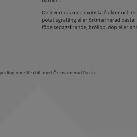
barnen .
De levereras med exotiska frukter och man
potatisgratäng eller örtmarinerad pasta.
födelsedagsfirande, bröllop, dop eller andra
ycklinginnerfilé chili med Örtmarinerad Pasta