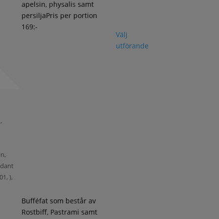
apelsin, physalis samt
persiljaPris per portion
169:-
Välj
utförande
,
,
in,
xidant
1, ),
Bufféfat som består av
Rostbiff, Pastrami samt