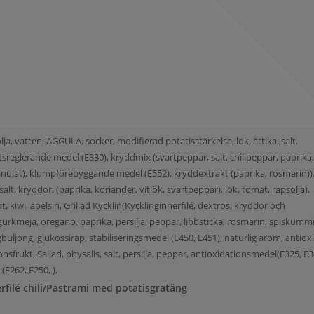
lja, vatten, ÄGGULA, socker, modifierad potatisstärkelse, lök, ättika, salt,
sreglerande medel (E330), kryddmix (svartpeppar, salt, chilipeppar, paprika
granulat), klumpförebyggande medel (E552), kryddextrakt (paprika, rosmarin)).
salt, kryddor, (paprika, koriander, vitlök, svartpeppar), lök, tomat, rapsolja),
kiwi, apelsin, Grillad Kycklin(Kycklinginnerfilé, dextros, kryddor och
, gurkmeja, oregano, paprika, persilja, peppar, libbsticka, rosmarin, spiskumm
ingbuljong, glukossirap, stabiliseringsmedel (E450, E451), naturlig arom, antio
onsfrukt, Sallad, physalis, salt, persilja, peppar, antioxidationsmedel(E325, E30
E262, E250, ),
erfilé chili/Pastrami med potatisgratäng