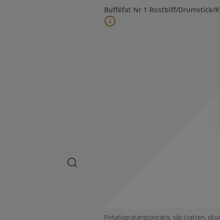
Bufféfat Nr 1 Rostbiff/Drumstick/K
Potatisgratäng(potatis, sås (vatten, sk