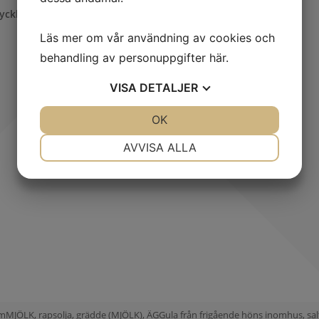
ycklinginnerfilé chili med potatisgratäng
Läs mer om vår användning av cookies och
behandling av personuppgifter
här
.
VISA
DETALJER
JA
NEJ
OK
JA
NEJ
NÖDVÄNDIG
INSTÄLLNINGAR
AVVISA ALLA
JA
NEJ
JA
NEJ
MARKNADSFÖRING
STATISTIK
umMJÖLK, rapsolja, grädde (MJÖLK), ÄGGula från frigående höns inomhus, sal