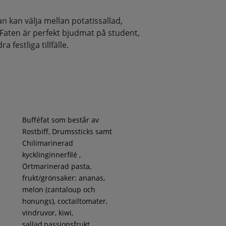
 kan välja mellan potatissallad,
 Faten är perfekt bjudmat på student,
 festliga tillfälle.
Bufféfat som består av
Rostbiff, Drumssticks samt
Chilimarinerad
kycklinginnerfilé ,
Örtmarinerad pasta,
frukt/grönsaker: ananas,
melon (cantaloup och
honungs), coctailtomater,
vindruvor, kiwi,
sallad,passionsfrukt,