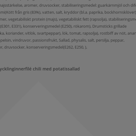
ajsstärkelse, aromer, druvsocker, stabiliseringsmedel: guarkärnmjöl och dif
mi(Kött från gris (83%), vatten, salt, kryddor (bl.a. paprika, bockhornsklöver)
r, vegetabiliskt protein (majs), vegetabiliskt fett (rapsolja), stabiliserings
 (E301, E331), konserveringsmedel (E250), rökarom), Drumsticks grillade
ika, koriander, vitlök, svartpeppar), lök, tomat, rapsolja), rostbiff av nöt, ana
lsin, vindruvor, passionsfrukt, Sallad, physalis, salt, persilja, peppar,
er, druvsocker, konserveringsmedel(E262, E250, ),
ycklinginnerfilé chili med potatissallad