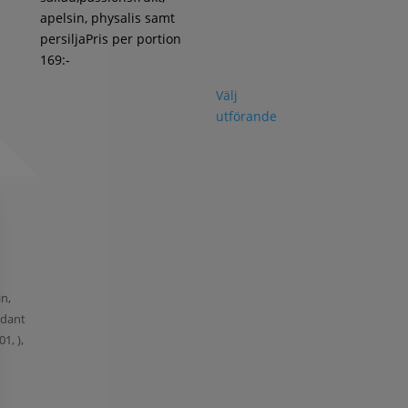
apelsin, physalis samt
persiljaPris per portion
169:-
Välj
utförande
in,
xidant
1, ),