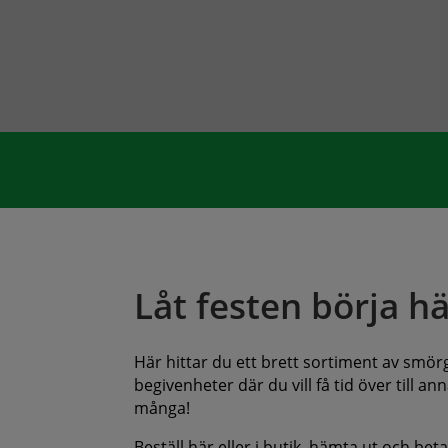
Låt festen börja hä
Här hittar du ett brett sortiment av smörgå
begivenheter där du vill få tid över till 
många!
Beställ här eller i butik, hämta ut och bet