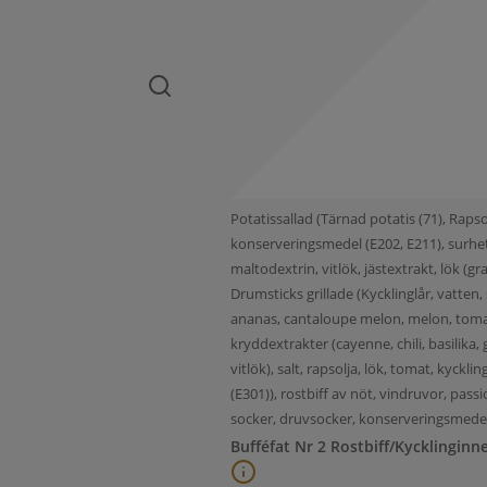
Potatissallad (Tärnad potatis (71), Rapso
konserveringsmedel (E202, E211), surhet
maltodextrin, vitlök, jästextrakt, lök (
Drumsticks grillade (Kycklinglår, vatten, 
ananas, cantaloupe melon, melon, tomat, 
kryddextrakter (cayenne, chili, basilika
vitlök), salt, rapsolja, lök, tomat, kyckl
(E301)), rostbiff av nöt, vindruvor, passi
socker, druvsocker, konserveringsmedel(
Bufféfat Nr 2 Rostbiff/Kycklinginn