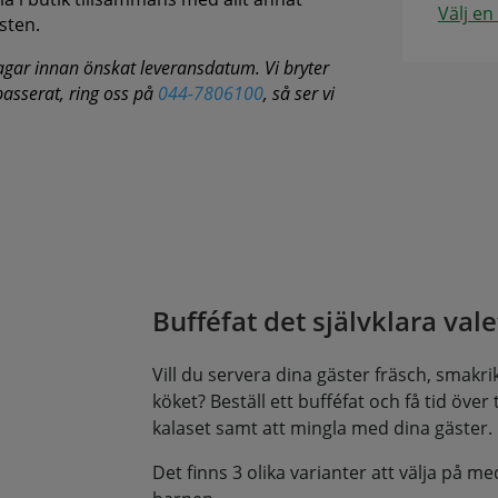
Välj en
sten.
agar innan önskat leveransdatum. Vi bryter
 passerat, ring oss på
044-7806100
, så ser vi
Bufféfat det självklara valet
Vill du servera dina gäster fräsch, smakrik 
köket? Beställ ett bufféfat och få tid över til
kalaset samt att mingla med dina gäster.
Det finns 3 olika varianter att välja på me