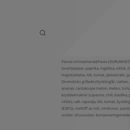
Penne örtmarinerad(Pasta (DURUMVETE, va
(svartpeppar, paprika, ingefära, vitlök
majsstärkelse, lök, tomat, jästextrakt, pa
Drumsticks grillade (Kycklinglår, vatten, 
ananas, cantaloupe melon, melon, tomat, 
kryddextrakter (cayenne, chili, basilika
vitlök), salt, rapsolja, lök, tomat, kyckl
(E301)), rostbiff av nöt, vindruvor, passi
socker, druvsocker, konserveringsmedel(