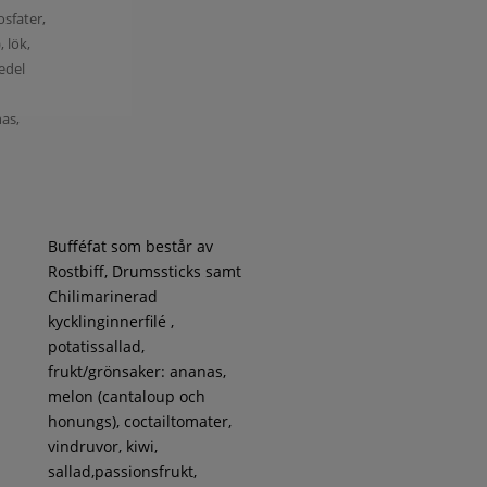
osfater,
, lök,
medel
nas,
Bufféfat som består av
Rostbiff, Drumssticks samt
Chilimarinerad
kycklinginnerfilé ,
potatissallad,
frukt/grönsaker: ananas,
melon (cantaloup och
honungs), coctailtomater,
vindruvor, kiwi,
sallad,passionsfrukt,