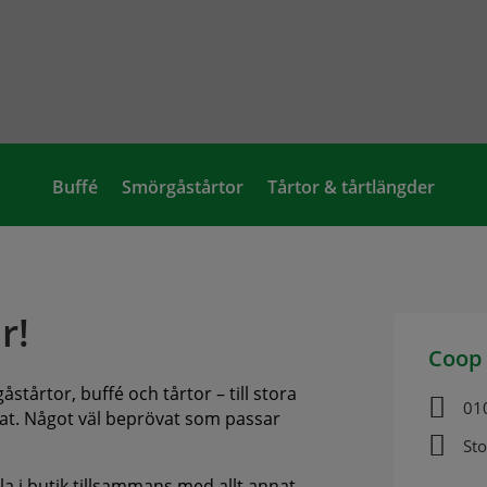
Buffé
Smörgåstårtor
Tårtor & tårtlängder
r!
Coop
stårtor, buffé och tårtor – till stora

01
annat. Något väl beprövat som passar

St
ala i butik tillsammans med allt annat