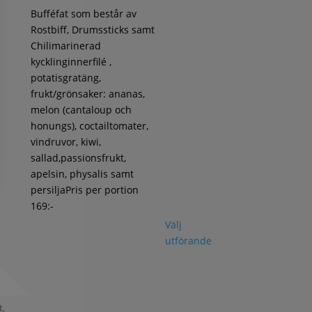
Bufféfat som består av
Rostbiff, Drumssticks samt
Chilimarinerad
kycklinginnerfilé ,
potatisgratäng,
frukt/grönsaker: ananas,
melon (cantaloup och
honungs), coctailtomater,
vindruvor, kiwi,
sallad,passionsfrukt,
apelsin, physalis samt
persiljaPris per portion
169:-
Välj
utförande
t,