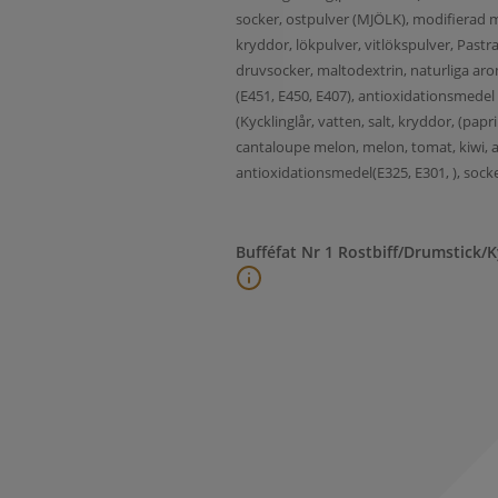
socker, ostpulver (MJÖLK), modifierad m
kryddor, lökpulver, vitlökspulver, Pastra
druvsocker, maltodextrin, naturliga arome
(E451, E450, E407), antioxidationsmedel
(Kycklinglår, vatten, salt, kryddor, (papr
cantaloupe melon, melon, tomat, kiwi, ape
antioxidationsmedel(E325, E301, ), sock
Bufféfat Nr 1 Rostbiff/Drumstick/K