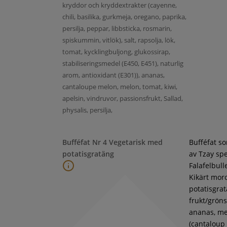
kryddor och kryddextrakter (cayenne,
chili, basilika, gurkmeja, oregano, paprika,
persilja, peppar, libbsticka, rosmarin,
spiskummin, vitlök), salt, rapsolja, lök,
tomat, kycklingbuljong, glukossirap,
stabiliseringsmedel (E450, E451), naturlig
arom, antioxidant (E301)), ananas,
cantaloupe melon, melon, tomat, kiwi,
apelsin, vindruvor, passionsfrukt, Sallad,
physalis, persilja,
Bufféfat Nr 4 Vegetarisk med
Bufféfat s
potatisgratäng
av Tzay spe
Falafelbull
Kikärt moro
potatisgra
frukt/gröns
ananas, m
(cantaloup