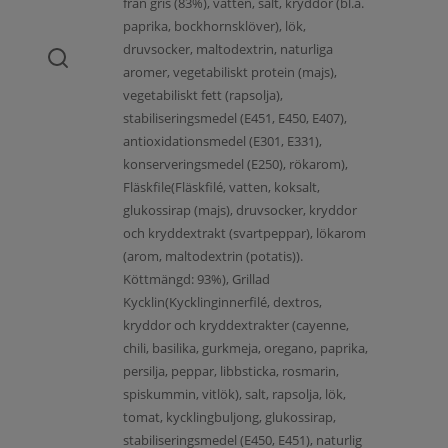
från gris (83%), vatten, salt, kryddor (bl.a.
paprika, bockhornsklöver), lök,
druvsocker, maltodextrin, naturliga
aromer, vegetabiliskt protein (majs),
vegetabiliskt fett (rapsolja),
stabiliseringsmedel (E451, E450, E407),
antioxidationsmedel (E301, E331),
konserveringsmedel (E250), rökarom),
Fläskfile(Fläskfilé, vatten, koksalt,
glukossirap (majs), druvsocker, kryddor
och kryddextrakt (svartpeppar), lökarom
(arom, maltodextrin (potatis)).
Köttmängd: 93%), Grillad
Kycklin(Kycklinginnerfilé, dextros,
kryddor och kryddextrakter (cayenne,
chili, basilika, gurkmeja, oregano, paprika,
persilja, peppar, libbsticka, rosmarin,
spiskummin, vitlök), salt, rapsolja, lök,
tomat, kycklingbuljong, glukossirap,
stabiliseringsmedel (E450, E451), naturlig