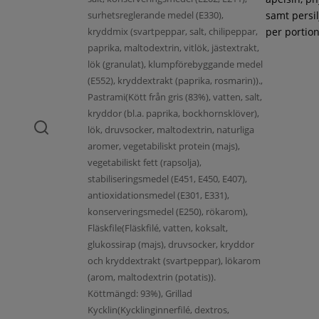
surhetsreglerande medel (E330),
samt persil
kryddmix (svartpeppar, salt, chilipeppar,
per portion
paprika, maltodextrin, vitlök, jästextrakt,
lök (granulat), klumpförebyggande medel
(E552), kryddextrakt (paprika, rosmarin)).,
Pastrami(Kött från gris (83%), vatten, salt,
kryddor (bl.a. paprika, bockhornsklöver),
lök, druvsocker, maltodextrin, naturliga
aromer, vegetabiliskt protein (majs),
vegetabiliskt fett (rapsolja),
stabiliseringsmedel (E451, E450, E407),
antioxidationsmedel (E301, E331),
konserveringsmedel (E250), rökarom),
Fläskfile(Fläskfilé, vatten, koksalt,
glukossirap (majs), druvsocker, kryddor
och kryddextrakt (svartpeppar), lökarom
(arom, maltodextrin (potatis)).
Köttmängd: 93%), Grillad
Kycklin(Kycklinginnerfilé, dextros,