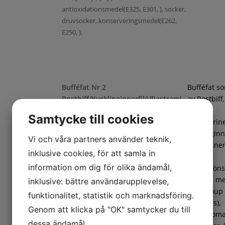
antioxidationsmedel(E325, E301, ), socker,
druvsocker, konserveringsmedel(E262,
E250, ),
Bufféfat Nr 2
Bufféfat s
Rostbiff/Kycklinginnerfilé/Pastrami
av Rostbiff
chili med Örtmarinerad Pasta
samt
Samtycke till cookies
Chilimarin
kycklinginne
Vi och våra partners använder teknik,
Örtmarine
inklusive cookies, för att samla in
pasta,
information om dig för olika ändamål,
frukt/gröns
ananas, m
inklusive: bättre användarupplevelse,
(cantaloup
funktionalitet, statistik och marknadsföring.
Penne örtmarinerad(Pasta (DURUMVETE,
honungs),
Genom att klicka på "OK" samtycker du till
vatten), marinad (vatten, rapsolja, salt,
coctailtoma
dessa ändamål.