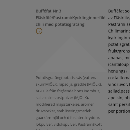
Bufféfat Nr 3
Bufféfat s
Fläskfilé/Pastrami/Kycklinginnerfilé
av Fläskfilé,
chili med potatisgratäng
Pastrami s
Chilimarin
kycklinginne
potatisgra
frukt/gröns
ananas, m
(cantaloup
honungs),
Potatisgratäng(potatis, sås (vatten,
coctailtoma
skumMJÖLK, rapsolja, grädde (MJÖLK),
vindruvor, 
ÄGGula från frigående höns inomhus,
sallad,pass
salt, socker, ostpulver (MJÖLK),
apelsin, ph
modifierad majsstärkelse, aromer,
samt persil
druvsocker, stabiliseringsmedel:
per portion
guarkärnmjöl och difosfater, kryddor,
lökpulver, vitlökspulver, Pastrami(Kött