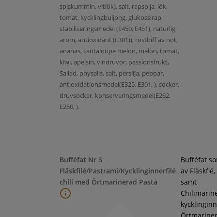
spiskummin, vitlök), salt, rapsolja, lök,
tomat, kycklingbuljong, glukossirap,
stabiliseringsmedel (E450, E451), naturlig
arom, antioxidant (E301)), rostbiff av nöt,
ananas, cantaloupe melon, melon, tomat,
kiwi, apelsin, vindruvor, passionsfrukt,
Sallad, physalis, salt, persilja, peppar,
antioxidationsmedel(E325, E301, ), socker,
druvsocker, konserveringsmedel(E262,
E250, ).
Bufféfat Nr 3
Bufféfat s
Fläskfilé/Pastrami/Kycklinginnerfilé
av Fläskfié
chili med Örtmarinerad Pasta
samt
Chilimarin
kycklinginne
Örtmarine