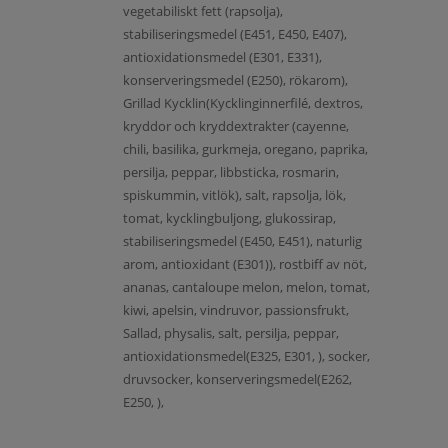
vegetabiliskt fett (rapsolja),
stabiliseringsmedel (E451, E450, E407),
antioxidationsmedel (E301, E331),
konserveringsmedel (E250), rökarom),
Grillad Kycklin(Kycklinginnerfilé, dextros,
kryddor och kryddextrakter (cayenne,
chili, basilika, gurkmeja, oregano, paprika,
persilja, peppar, libbsticka, rosmarin,
spiskummin, vitlök), salt, rapsolja, lök,
tomat, kycklingbuljong, glukossirap,
stabiliseringsmedel (E450, E451), naturlig
arom, antioxidant (E301)), rostbiff av nöt,
ananas, cantaloupe melon, melon, tomat,
kiwi, apelsin, vindruvor, passionsfrukt,
Sallad, physalis, salt, persilja, peppar,
antioxidationsmedel(E325, E301, ), socker,
druvsocker, konserveringsmedel(E262,
E250, ),