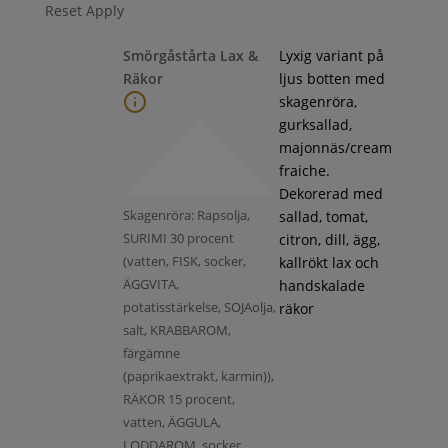
Reset
Apply
Smörgåstårta Lax &
Lyxig variant på
Räkor
ljus botten med
skagenröra,
gurksallad,
majonnäs/cream
fraiche.
Dekorerad med
Skagenröra: Rapsolja,
sallad, tomat,
SURIMI 30 procent
citron, dill, ägg,
(vatten, FISK, socker,
kallrökt lax och
ÄGGVITA,
handskalade
potatisstärkelse, SOJAolja,
räkor
salt, KRABBAROM,
färgämne
(paprikaextrakt, karmin)),
RÄKOR 15 procent,
vatten, ÄGGULA,
LODDAROM, socker,