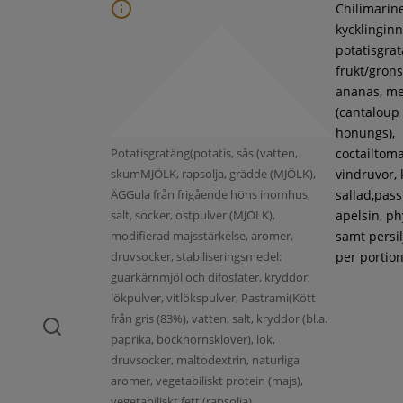
Chilimarin
kycklinginne
potatisgra
frukt/gröns
ananas, m
(cantaloup
honungs),
Potatisgratäng(potatis, sås (vatten,
coctailtoma
skumMJÖLK, rapsolja, grädde (MJÖLK),
vindruvor, 
ÄGGula från frigående höns inomhus,
sallad,pass
salt, socker, ostpulver (MJÖLK),
apelsin, ph
modifierad majsstärkelse, aromer,
samt persil
druvsocker, stabiliseringsmedel:
per portion
guarkärnmjöl och difosfater, kryddor,
lökpulver, vitlökspulver, Pastrami(Kött
från gris (83%), vatten, salt, kryddor (bl.a.
paprika, bockhornsklöver), lök,
druvsocker, maltodextrin, naturliga
aromer, vegetabiliskt protein (majs),
vegetabiliskt fett (rapsolja),