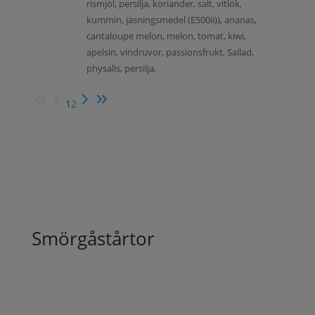
rismjöl, persilja, koriander, salt, vitlök,
kummin, jäsningsmedel (E500ii)), ananas,
cantaloupe melon, melon, tomat, kiwi,
apelsin, vindruvor, passionsfrukt, Sallad,
physalis, persilja,
1
2
Smörgåstårtor