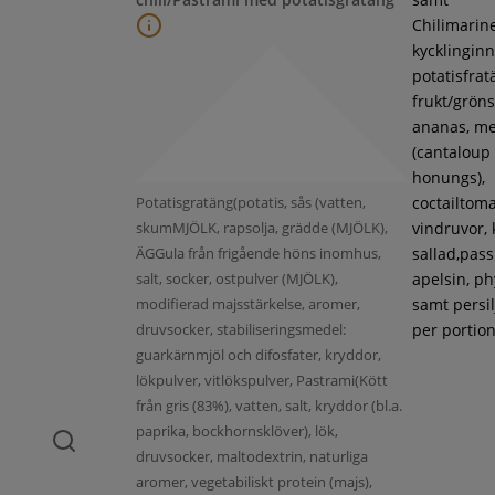
Chilimarin
kycklinginne
potatisfrat
frukt/gröns
ananas, m
(cantaloup
honungs),
Potatisgratäng(potatis, sås (vatten,
coctailtoma
skumMJÖLK, rapsolja, grädde (MJÖLK),
vindruvor, 
ÄGGula från frigående höns inomhus,
sallad,pass
salt, socker, ostpulver (MJÖLK),
apelsin, ph
modifierad majsstärkelse, aromer,
samt persil
druvsocker, stabiliseringsmedel:
per portion
guarkärnmjöl och difosfater, kryddor,
lökpulver, vitlökspulver, Pastrami(Kött
från gris (83%), vatten, salt, kryddor (bl.a.
paprika, bockhornsklöver), lök,
druvsocker, maltodextrin, naturliga
aromer, vegetabiliskt protein (majs),