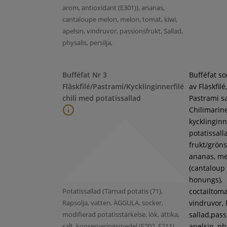
arom, antioxidant (E301)), ananas,
cantaloupe melon, melon, tomat, kiwi,
apelsin, vindruvor, passionsfrukt, Sallad,
physalis, persilja,
Bufféfat Nr 3
Bufféfat s
Fläskfilé/Pastrami/Kycklinginnerfilé
av Fläskfilé,
chili med potatissallad
Pastrami s
Chilimarin
kycklinginne
potatissall
frukt/gröns
ananas, m
(cantaloup
honungs),
Potatissallad (Tärnad potatis (71),
coctailtoma
Rapsolja, vatten, ÄGGULA, socker,
vindruvor, 
modifierad potatisstärkelse, lök, ättika,
sallad,pass
salt, konserveringsmedel (E202, E211),
apelsin, ph