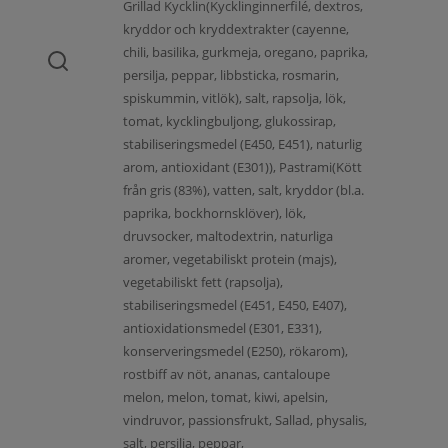
Grillad Kycklin(Kycklinginnerfilé, dextros,
kryddor och kryddextrakter (cayenne,
chili, basilika, gurkmeja, oregano, paprika,
persilja, peppar, libbsticka, rosmarin,
spiskummin, vitlök), salt, rapsolja, lök,
tomat, kycklingbuljong, glukossirap,
stabiliseringsmedel (E450, E451), naturlig
arom, antioxidant (E301)), Pastrami(Kött
från gris (83%), vatten, salt, kryddor (bl.a.
paprika, bockhornsklöver), lök,
druvsocker, maltodextrin, naturliga
aromer, vegetabiliskt protein (majs),
vegetabiliskt fett (rapsolja),
stabiliseringsmedel (E451, E450, E407),
antioxidationsmedel (E301, E331),
konserveringsmedel (E250), rökarom),
rostbiff av nöt, ananas, cantaloupe
melon, melon, tomat, kiwi, apelsin,
vindruvor, passionsfrukt, Sallad, physalis,
salt, persilja, peppar,