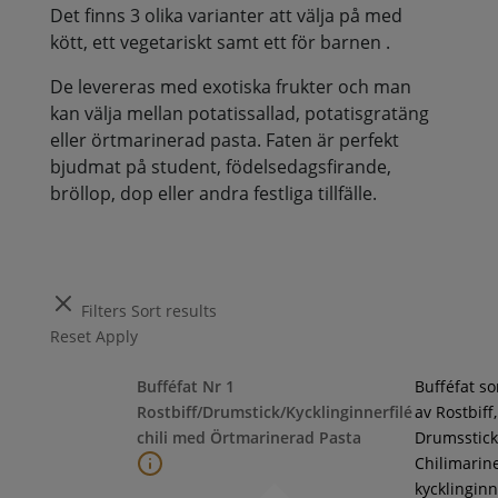
Det finns 3 olika varianter att välja på med
kött, ett vegetariskt samt ett för barnen .
De levereras med exotiska frukter och man
kan välja mellan potatissallad, potatisgratäng
eller örtmarinerad pasta. Faten är perfekt
bjudmat på student, födelsedagsfirande,
bröllop, dop eller andra festliga tillfälle.
Filters
Sort results
Reset
Apply
Bufféfat Nr 1
Bufféfat s
Rostbiff/Drumstick/Kycklinginnerfilé
av Rostbiff,
chili med Örtmarinerad Pasta
Drumsstick
Chilimarin
kycklinginne