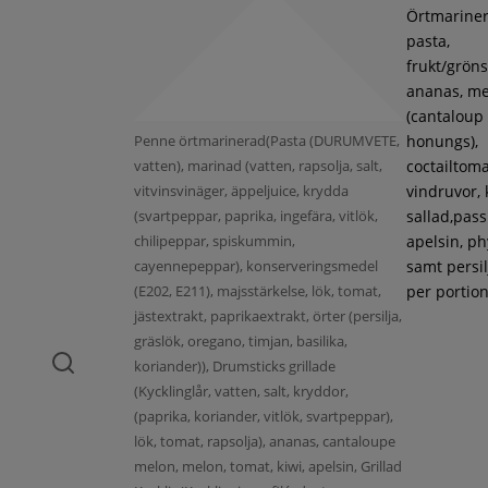
Örtmarine
pasta,
frukt/gröns
ananas, m
(cantaloup
Penne örtmarinerad(Pasta (DURUMVETE,
honungs),
vatten), marinad (vatten, rapsolja, salt,
coctailtoma
vitvinsvinäger, äppeljuice, krydda
vindruvor, 
(svartpeppar, paprika, ingefära, vitlök,
sallad,pass
chilipeppar, spiskummin,
apelsin, ph
cayennepeppar), konserveringsmedel
samt persil
(E202, E211), majsstärkelse, lök, tomat,
per portion
jästextrakt, paprikaextrakt, örter (persilja,
gräslök, oregano, timjan, basilika,
koriander)), Drumsticks grillade
(Kycklinglår, vatten, salt, kryddor,
(paprika, koriander, vitlök, svartpeppar),
lök, tomat, rapsolja), ananas, cantaloupe
melon, melon, tomat, kiwi, apelsin, Grillad