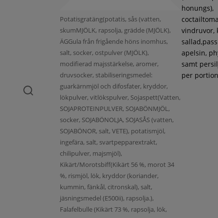
honungs),
Potatisgratäng(potatis, sås (vatten,
coctailtoma
skumMJÖLK, rapsolja, grädde (MJÖLK),
vindruvor, 
ÄGGula från frigående höns inomhus,
sallad,pass
salt, socker, ostpulver (MJÖLK),
apelsin, ph
modifierad majsstärkelse, aromer,
samt persil
druvsocker, stabiliseringsmedel:
per portion
guarkärnmjöl och difosfater, kryddor,
lökpulver, vitlökspulver, Sojaspett(Vatten,
SOJAPROTEINPULVER, SOJABÖNMJÖL,
socker, SOJABÖNOLJA, SOJASÅS (vatten,
SOJABÖNOR, salt, VETE), potatismjöl,
ingefära, salt, svartpepparextrakt,
chilipulver, majsmjöl),
Kikärt/Morotsbiff(Kikärt 56 %, morot 34
%, rismjöl, lök, kryddor (koriander,
kummin, fänkål, citronskal), salt,
jäsningsmedel (E500ii), rapsolja.),
Falafelbulle (Kikärt 73 %, rapsolja, lök,