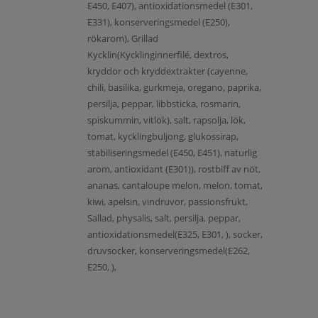
E450, E407), antioxidationsmedel (E301,
E331), konserveringsmedel (E250),
rökarom), Grillad
Kycklin(Kycklinginnerfilé, dextros,
kryddor och kryddextrakter (cayenne,
chili, basilika, gurkmeja, oregano, paprika,
persilja, peppar, libbsticka, rosmarin,
spiskummin, vitlök), salt, rapsolja, lök,
tomat, kycklingbuljong, glukossirap,
stabiliseringsmedel (E450, E451), naturlig
arom, antioxidant (E301)), rostbiff av nöt,
ananas, cantaloupe melon, melon, tomat,
kiwi, apelsin, vindruvor, passionsfrukt,
Sallad, physalis, salt, persilja, peppar,
antioxidationsmedel(E325, E301, ), socker,
druvsocker, konserveringsmedel(E262,
E250, ),