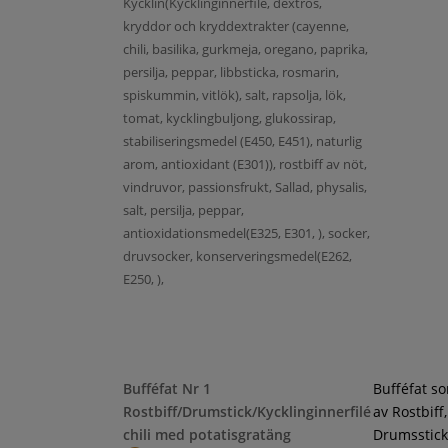
Kycklin(Kycklinginnerfilé, dextros,
kryddor och kryddextrakter (cayenne,
chili, basilika, gurkmeja, oregano, paprika,
persilja, peppar, libbsticka, rosmarin,
spiskummin, vitlök), salt, rapsolja, lök,
tomat, kycklingbuljong, glukossirap,
stabiliseringsmedel (E450, E451), naturlig
arom, antioxidant (E301)), rostbiff av nöt,
vindruvor, passionsfrukt, Sallad, physalis,
salt, persilja, peppar,
antioxidationsmedel(E325, E301, ), socker,
druvsocker, konserveringsmedel(E262,
E250, ),
Bufféfat Nr 1
Bufféfat s
Rostbiff/Drumstick/Kycklinginnerfilé
av Rostbiff,
chili med potatisgratäng
Drumsstick