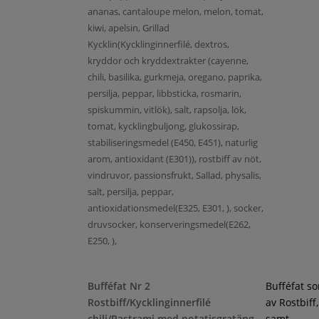
ananas, cantaloupe melon, melon, tomat,
kiwi, apelsin, Grillad
Kycklin(Kycklinginnerfilé, dextros,
kryddor och kryddextrakter (cayenne,
chili, basilika, gurkmeja, oregano, paprika,
persilja, peppar, libbsticka, rosmarin,
spiskummin, vitlök), salt, rapsolja, lök,
tomat, kycklingbuljong, glukossirap,
stabiliseringsmedel (E450, E451), naturlig
arom, antioxidant (E301)), rostbiff av nöt,
vindruvor, passionsfrukt, Sallad, physalis,
salt, persilja, peppar,
antioxidationsmedel(E325, E301, ), socker,
druvsocker, konserveringsmedel(E262,
E250, ),
Bufféfat Nr 2
Bufféfat s
Rostbiff/Kycklinginnerfilé
av Rostbiff
chili/Pastrami med potatisgratäng
samt