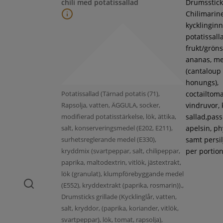
chili med potatissallad
Drumsstick
Chilimarin
kycklinginne
potatissall
frukt/gröns
ananas, m
(cantaloup
honungs),
Potatissallad (Tärnad potatis (71),
coctailtoma
Rapsolja, vatten, ÄGGULA, socker,
vindruvor, 
modifierad potatisstärkelse, lök, ättika,
sallad,pass
salt, konserveringsmedel (E202, E211),
apelsin, ph
surhetsreglerande medel (E330),
samt persil
kryddmix (svartpeppar, salt, chilipeppar,
per portion
paprika, maltodextrin, vitlök, jästextrakt,
lök (granulat), klumpförebyggande medel
(E552), kryddextrakt (paprika, rosmarin)).,
Drumsticks grillade (Kycklinglår, vatten,
salt, kryddor, (paprika, koriander, vitlök,
svartpeppar), lök, tomat, rapsolja),