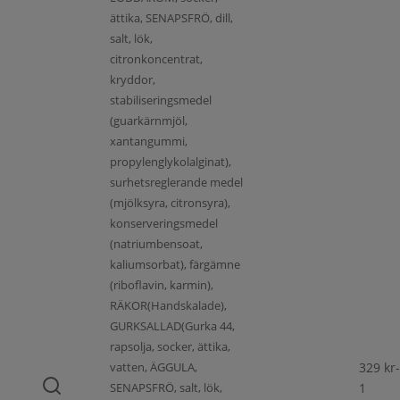
ättika, SENAPSFRÖ, dill,
salt, lök,
citronkoncentrat,
kryddor,
stabiliseringsmedel
(guarkärnmjöl,
xantangummi,
propylenglykolalginat),
surhetsreglerande medel
(mjölksyra, citronsyra),
konserveringsmedel
(natriumbensoat,
kaliumsorbat), färgämne
(riboflavin, karmin),
RÄKOR(Handskalade),
GURKSALLAD(Gurka 44,
rapsolja, socker, ättika,
vatten, ÄGGULA,
329
kr
-
SENAPSFRÖ, salt, lök,
1