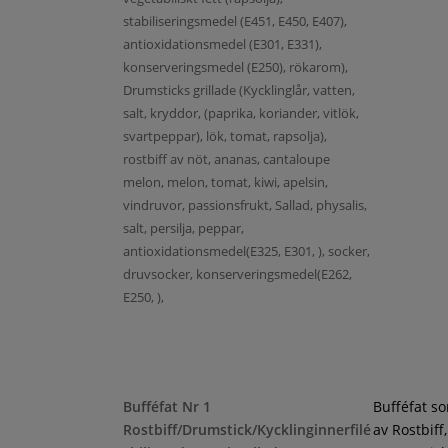
stabiliseringsmedel (E451, E450, E407),
antioxidationsmedel (E301, E331),
konserveringsmedel (E250), rökarom),
Drumsticks grillade (Kycklinglår, vatten,
salt, kryddor, (paprika, koriander, vitlök,
svartpeppar), lök, tomat, rapsolja),
rostbiff av nöt, ananas, cantaloupe
melon, melon, tomat, kiwi, apelsin,
vindruvor, passionsfrukt, Sallad, physalis,
salt, persilja, peppar,
antioxidationsmedel(E325, E301, ), socker,
druvsocker, konserveringsmedel(E262,
E250, ),
Bufféfat Nr 1
Bufféfat s
Rostbiff/Drumstick/Kycklinginnerfilé
av Rostbiff,