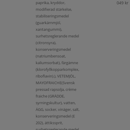
paprika, kryddor,
049
kr
modifierad stärkelse,
stabiliseringsmedel
(guarkärnmjöl,
xantangummi),
surhetsreglerande medel
(citronsyra),
konserveringsmedel
(natriumbensoat,
kaliumsorbat), färgämne
(klorofyllkopparkomplex,
riboflavin).), VETEMJÖL,
MAYOFRAICHE(Svensk
pressad rapsolja, crème
fraiche (GRÄDDE,
syrningskultur), vatten,
ÄGG, socker, vinäger, salt,
konserveringsmedel (E
202), ättikssprit,
surhetsreglerande medel