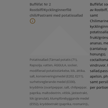
Bufféfat Nr 2
Bufféfat s
Rostbiff/Kycklinginnerfilé
av Rostbiff
chili/Pastrami med potatissallad
samt
Chilimarin
kycklinginne
potatissall
frukt/gröns
ananas, m
(cantaloup
honungs),
Potatissallad (Tärnad potatis (71),
coctailtoma
Rapsolja, vatten, ÄGGULA, socker,
vindruvor, 
modifierad potatisstärkelse, lök, ättika,
sallad,pass
salt, konserveringsmedel (E202, E211),
apelsin, ph
surhetsreglerande medel (E330),
samt persil
kryddmix (svartpeppar, salt, chilipeppar,
per portion
paprika, maltodextrin, vitlök, jästextrakt,
lök (granulat), klumpförebyggande medel
(E552), kryddextrakt (paprika, rosmarin)).,