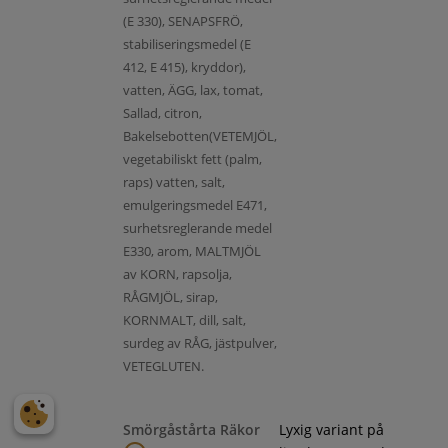
(E 330), SENAPSFRÖ,
stabiliseringsmedel (E
412, E 415), kryddor),
vatten, ÄGG, lax, tomat,
Sallad, citron,
Bakelsebotten(VETEMJÖL,
vegetabiliskt fett (palm,
raps) vatten, salt,
emulgeringsmedel E471,
surhetsreglerande medel
E330, arom, MALTMJÖL
av KORN, rapsolja,
RÅGMJÖL, sirap,
KORNMALT, dill, salt,
surdeg av RÅG, jästpulver,
VETEGLUTEN.
Smörgåstårta Räkor
Lyxig variant på