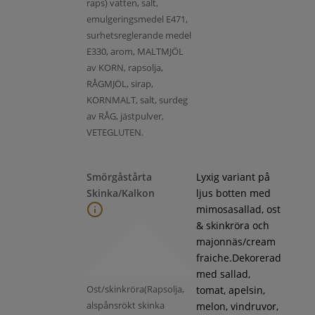
raps) vatten, salt,
emulgeringsmedel E471,
surhetsreglerande medel
E330, arom, MALTMJÖL
av KORN, rapsolja,
RÅGMJÖL, sirap,
KORNMALT, salt, surdeg
av RÅG, jästpulver,
VETEGLUTEN.
Smörgåstårta
Lyxig variant på
Skinka/Kalkon
ljus botten med
mimosasallad, ost
& skinkröra och
majonnäs/cream
fraiche.Dekorerad
med sallad,
Ost/skinkröra(Rapsolja,
tomat, apelsin,
alspånsrökt skinka
melon, vindruvor,