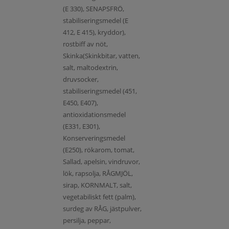
(E 330), SENAPSFRÖ,
stabiliseringsmedel (E
412, E 415), kryddor),
rostbiff av nöt,
Skinka(Skinkbitar, vatten,
salt, maltodextrin,
druvsocker,
stabiliseringsmedel (451,
E450, E407),
antioxidationsmedel
(E331, E301),
Konserveringsmedel
(E250), rökarom, tomat,
Sallad, apelsin, vindruvor,
lök, rapsolja, RÅGMJÖL,
sirap, KORNMALT, salt,
vegetabiliskt fett (palm),
surdeg av RÅG, jästpulver,
persilja, peppar,