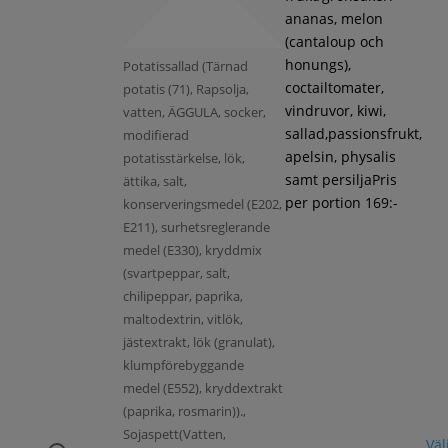
ananas, melon
(cantaloup och
honungs),
Potatissallad (Tärnad
coctailtomater,
potatis (71), Rapsolja,
vindruvor, kiwi,
vatten, ÄGGULA, socker,
sallad,passionsfrukt,
modifierad
apelsin, physalis
potatisstärkelse, lök,
samt persiljaPris
ättika, salt,
per portion 169:-
konserveringsmedel (E202,
E211), surhetsreglerande
medel (E330), kryddmix
(svartpeppar, salt,
chilipeppar, paprika,
maltodextrin, vitlök,
jästextrakt, lök (granulat),
klumpförebyggande
medel (E552), kryddextrakt
(paprika, rosmarin)).,
Sojaspett(Vatten,
Väl