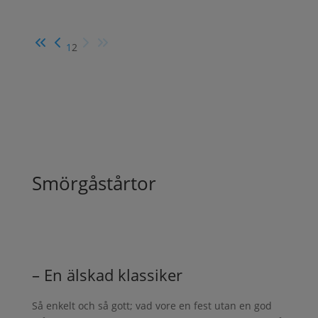
1
2
Smörgåstårtor
– En älskad klassiker
Så enkelt och så gott; vad vore en fest utan en god