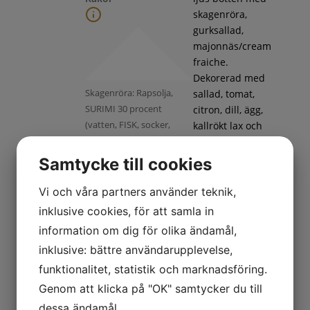
skagenröra,
gurksallad,
majonnäs/cream
fraiche.
Dekorerad med
Skagenröra: Rapsolja,
sallad, tomat,
SURIMI 30 procent
citron, dill, ägg,
(vatten, FISK, socker,
kallrökt lax och
ÄGGVITA,
handskalade
potatisstärkelse, SOJAolja,
räkor
Samtycke till cookies
salt, KRABBAROM,
färgämne
Vi och våra partners använder teknik,
(paprikaextrakt, karmin)),
inklusive cookies, för att samla in
RÄKOR 15 procent,
information om dig för olika ändamål,
vatten, ÄGGULA,
inklusive: bättre användarupplevelse,
LODDAROM, socker,
ättika, SENAPSFRÖ, dill,
funktionalitet, statistik och marknadsföring.
salt, lök,
Genom att klicka på "OK" samtycker du till
citronkoncentrat,
dessa ändamål.