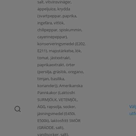
salt, vitvinsvinäger,
äppeljuice, krydda
(svartpeppar, paprika,
ingefära, vitlök,
chilipeppar, spiskummin,
cayennepeppar),
konserveringsmedel (E202,
E211), majsstärkelse, lök,
tomat, jästextrakt,
paprikaextrakt, örter
(persilja, gräslök, oregano,
timjan, basilika,
koriander)), Amerikanska
Pannkakor (Laktosfri
SURMJÖLK, VETEMJÖL,
Väl
ÄGG, rapsolja, socker,
ut
jäsningsmedel (E450i,
E500ii), laktosfritt SMÖR
(GRÄDDE, salt),
vaniljsocker, salt),