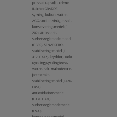
pressad rapsolja, crème
fraiche (GRÄDDE,
syrningskultur), vatten,
ÄGG, socker, vinäger, salt,
konserveringsmedel (E
202), ättikssprit,
surhetsreglerande medel
(E 330), SENAPSFRÖ,
stabiliseringsmedel (E
412, E 415), kryddor), Rökt
Kyckling(Kycklingbröst,
vatten, salt, maltodextrin,
jästextrakt,
stabiliseringsmedel (E450,
E451),
antioxidationsmedel
(E331, E301),
surhetsreglerandemedel
(E500),
konserveringsmedel