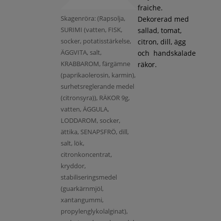
fraiche.
Skagenröra: (Rapsolja,
Dekorerad med
SURIMI (vatten, FISK,
sallad, tomat,
socker, potatisstärkelse,
citron, dill, ägg
ÄGGVITA, salt,
och handskalade
KRABBAROM, färgämne
räkor.
(paprikaolerosin, karmin),
surhetsreglerande medel
(citronsyra)), RÄKOR 9g,
vatten, ÄGGULA,
LODDAROM, socker,
ättika, SENAPSFRÖ, dill,
salt, lök,
citronkoncentrat,
kryddor,
stabiliseringsmedel
(guarkärnmjöl,
xantangummi,
propylenglykolalginat),