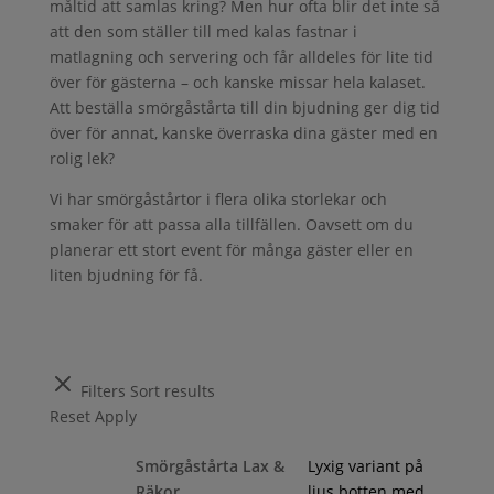
måltid att samlas kring? Men hur ofta blir det inte så
att den som ställer till med kalas fastnar i
matlagning och servering och får alldeles för lite tid
över för gästerna – och kanske missar hela kalaset.
Att beställa smörgåstårta till din bjudning ger dig tid
över för annat, kanske överraska dina gäster med en
rolig lek?
Vi har smörgåstårtor i flera olika storlekar och
smaker för att passa alla tillfällen. Oavsett om du
planerar ett stort event för många gäster eller en
liten bjudning för få.
Filters
Sort results
Reset
Apply
Smörgåstårta Lax &
Lyxig variant på
Räkor
ljus botten med