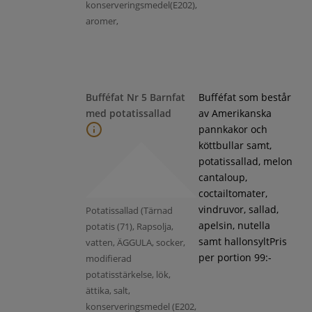
konserveringsmedel(E202),
aromer,
Bufféfat Nr 5 Barnfat
Bufféfat som består
med potatissallad
av Amerikanska
pannkakor och
köttbullar samt,
potatissallad, melon
cantaloup,
coctailtomater,
vindruvor, sallad,
Potatissallad (Tärnad
apelsin, nutella
potatis (71), Rapsolja,
samt hallonsyltPris
vatten, ÄGGULA, socker,
per portion 99:-
modifierad
potatisstärkelse, lök,
ättika, salt,
konserveringsmedel (E202,