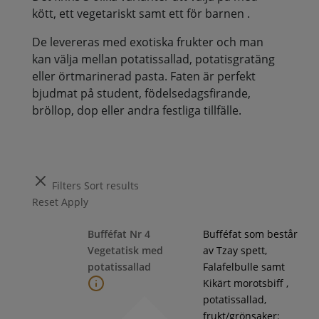
kött, ett vegetariskt samt ett för barnen .
De levereras med exotiska frukter och man
kan välja mellan potatissallad, potatisgratäng
eller örtmarinerad pasta. Faten är perfekt
bjudmat på student, födelsedagsfirande,
bröllop, dop eller andra festliga tillfälle.
Filters
Sort results
Reset
Apply
Bufféfat Nr 4
Bufféfat som består
Vegetatisk med
av Tzay spett,
potatissallad
Falafelbulle samt
Kikärt morotsbiff ,
potatissallad,
frukt/grönsaker: