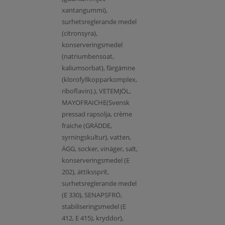
xantangummi),
surhetsreglerande medel
(citronsyra),
konserveringsmedel
(natriumbensoat,
kaliumsorbat), färgämne
(klorofyllkopparkomplex,
riboflavin).), VETEMJÖL,
MAYOFRAICHE(Svensk
pressad rapsolja, crème
fraiche (GRÄDDE,
syrningskultur), vatten,
ÄGG, socker, vinäger, salt,
konserveringsmedel (E
202), ättikssprit,
surhetsreglerande medel
(E 330), SENAPSFRÖ,
stabiliseringsmedel (E
412, E 415), kryddor),