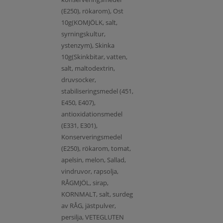
(E250), rökarom), Ost
10g(KOMJÖLK, salt,
syrningskultur,
ystenzym), Skinka
10g(Skinkbitar, vatten,
salt, maltodextrin,
druvsocker,
stabiliseringsmedel (451,
E450, E407),
antioxidationsmedel
(E331, E301),
Konserveringsmedel
(E250), rökarom, tomat,
apelsin, melon, Sallad,
vindruvor, rapsolja,
RÅGMJÖL, sirap,
KORNMALT, salt, surdeg
av RÅG, jästpulver,
persilja, VETEGLUTEN