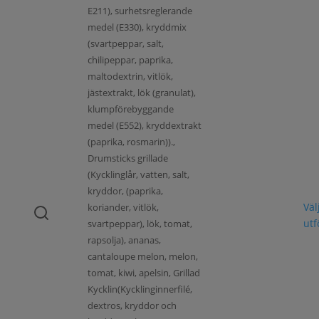
E211), surhetsreglerande
medel (E330), kryddmix
(svartpeppar, salt,
chilipeppar, paprika,
maltodextrin, vitlök,
jästextrakt, lök (granulat),
klumpförebyggande
medel (E552), kryddextrakt
(paprika, rosmarin)).,
Drumsticks grillade
(Kycklinglår, vatten, salt,
kryddor, (paprika,
Väl
koriander, vitlök,
ut
svartpeppar), lök, tomat,
rapsolja), ananas,
cantaloupe melon, melon,
tomat, kiwi, apelsin, Grillad
Kycklin(Kycklinginnerfilé,
dextros, kryddor och