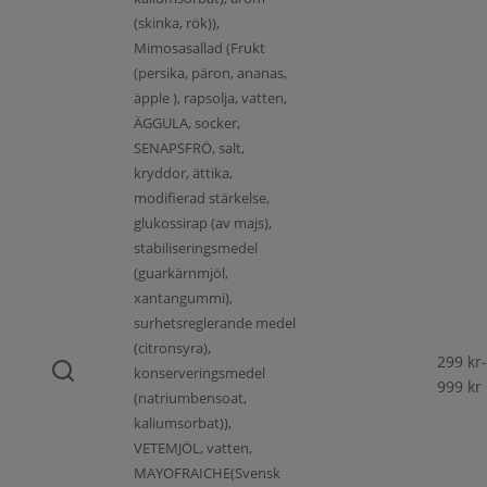
(skinka, rök)),
Mimosasallad (Frukt
(persika, päron, ananas,
äpple ), rapsolja, vatten,
ÄGGULA, socker,
SENAPSFRÖ, salt,
kryddor, ättika,
modifierad stärkelse,
glukossirap (av majs),
stabiliseringsmedel
(guarkärnmjöl,
xantangummi),
surhetsreglerande medel
(citronsyra),
299
kr
-
konserveringsmedel
999
kr
(natriumbensoat,
kaliumsorbat)),
VETEMJÖL, vatten,
MAYOFRAICHE(Svensk