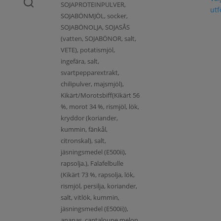
SOJAPROTEINPULVER,
ut
SOJABÖNMJÖL, socker,
SOJABÖNOLJA, SOJASÅS
(vatten, SOJABÖNOR, salt,
VETE), potatismjöl,
ingefära, salt,
svartpepparextrakt,
chilipulver, majsmjöl),
Kikärt/Morotsbiff(Kikärt 56
%, morot 34 %, rismjöl, lök,
kryddor (koriander,
kummin, fänkål,
citronskal), salt,
jäsningsmedel (E500ii),
rapsolja.), Falafelbulle
(Kikärt 73 %, rapsolja, lök,
rismjöl, persilja, koriander,
salt, vitlök, kummin,
jäsningsmedel (E500ii)),
ananas, cantaloupe melon,