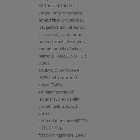
Köttbullar (Nötkött,
vatten, potatisstärkelse,
potatisfiber, druvsocker,
lök, jästextrakt, vitpeppar,
salvia, salt.), cantaloupe
melon, tomat, vindruvor,
apelsin, nutella (Socker,
palmolja, HASSELNÖTTER
(13%),
SKUMMJÖLKSPULVER
(8,7%), fettreducerad
kakao (7,4%),
emulgeringsmedel:
lecitiner (SOJA), vanillin),
socker, hallon, Sallad,
vatten,
antioxidationsmedel(E330,
E331, E333, ),
förtjockningsmedel(E440),