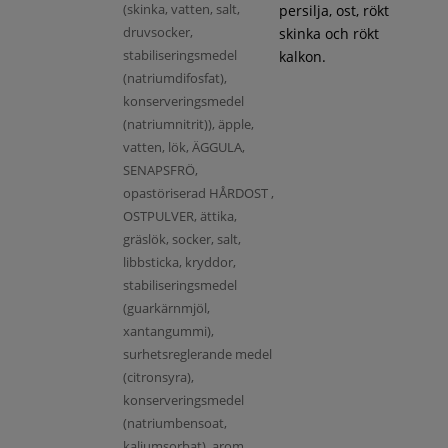
(skinka, vatten, salt,
persilja, ost, rökt
druvsocker,
skinka och rökt
stabiliseringsmedel
kalkon.
(natriumdifosfat),
konserveringsmedel
(natriumnitrit)), äpple,
vatten, lök, ÄGGULA,
SENAPSFRÖ,
opastöriserad HÅRDOST ,
OSTPULVER, ättika,
gräslök, socker, salt,
libbsticka, kryddor,
stabiliseringsmedel
(guarkärnmjöl,
xantangummi),
surhetsreglerande medel
(citronsyra),
konserveringsmedel
(natriumbensoat,
kaliumsorbat), arom