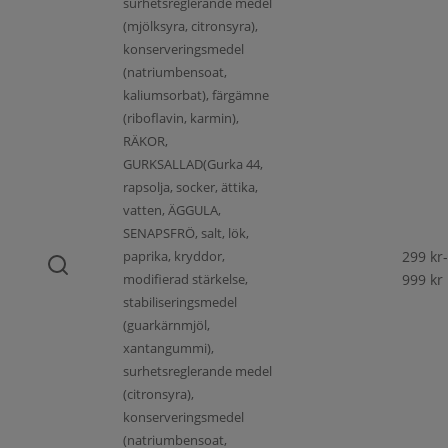
surhetsreglerande medel
(mjölksyra, citronsyra),
konserveringsmedel
(natriumbensoat,
kaliumsorbat), färgämne
(riboflavin, karmin),
RÄKOR,
GURKSALLAD(Gurka 44,
rapsolja, socker, ättika,
vatten, ÄGGULA,
SENAPSFRÖ, salt, lök,
paprika, kryddor,
299
kr
-
modifierad stärkelse,
999
kr
stabiliseringsmedel
(guarkärnmjöl,
xantangummi),
surhetsreglerande medel
(citronsyra),
konserveringsmedel
(natriumbensoat,