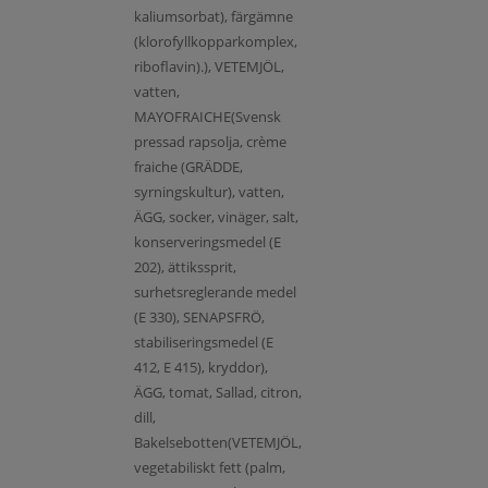
kaliumsorbat), färgämne
(klorofyllkopparkomplex,
riboflavin).), VETEMJÖL,
vatten,
MAYOFRAICHE(Svensk
pressad rapsolja, crème
fraiche (GRÄDDE,
syrningskultur), vatten,
ÄGG, socker, vinäger, salt,
konserveringsmedel (E
202), ättikssprit,
surhetsreglerande medel
(E 330), SENAPSFRÖ,
stabiliseringsmedel (E
412, E 415), kryddor),
ÄGG, tomat, Sallad, citron,
dill,
Bakelsebotten(VETEMJÖL,
vegetabiliskt fett (palm,