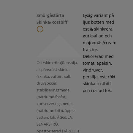
Smörgåstårta
Lyxig variant på
Skinka/Rostbiff
ljus botten med
ost & skinkröra,
gurksallad och
majonnäs/cream
fraiche.
Dekorerad med
Ost/skinkröra(Rapsolja,
tomat, apelsin,
alspånsrökt skinka
vindruvor,
(skinka, vatten, salt,
persilja, ost, rökt
druvsocker,
skinka rostbiff
stabiliseringsmedel
och rostad lök.
(natriumdifosfat),
konserveringsmedel
(natriumnitrit)), äpple,
vatten, lök, ÄGGULA,
SENAPSFRÖ,
opastöriserad HÅRDOST,