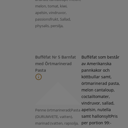
melon, tomat, kiwi,
apelsin, vindruvor,
passionsfrukt, Sallad,
physalis, persilja,
Bufféfat Nr 5 Barnfat
Bufféfat som består
med Örtmarinerad
av Amerikanska
Pasta
pannkakor och
köttbullar samt,
örtmarinerad pasta,
melon cantaloup,
coctailtomater,
vindruvor, sallad,
apelsin, nutella
Penne örtmarinerad(Pasta
samt hallonsyltPris
(DURUMVETE, vatten),
per portion 99:-
marinad (vatten, rapsolja,