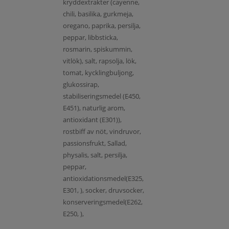
kryddextrakter (cayenne,
chili, basilika, gurkmeja,
oregano, paprika, persilja,
peppar, libbsticka,
rosmarin, spiskummin,
vitlök), salt, rapsolja, lök,
tomat, kycklingbuljong,
glukossirap,
stabiliseringsmedel (E450,
E451), naturlig arom,
antioxidant (E301)),
rostbiff av nöt, vindruvor,
passionsfrukt, Sallad,
physalis, salt, persilja,
peppar,
antioxidationsmedel(E325,
E301, ), socker, druvsocker,
konserveringsmedel(E262,
E250, ),