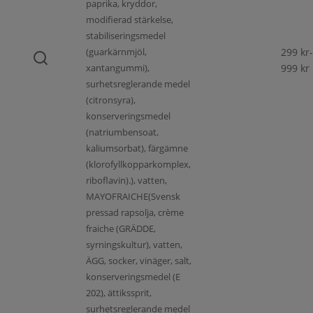
paprika, kryddor,
modifierad stärkelse,
stabiliseringsmedel
(guarkärnmjöl,
299
kr
-
xantangummi),
999
kr
surhetsreglerande medel
(citronsyra),
konserveringsmedel
(natriumbensoat,
kaliumsorbat), färgämne
(klorofyllkopparkomplex,
riboflavin).), vatten,
MAYOFRAICHE(Svensk
pressad rapsolja, crème
fraiche (GRÄDDE,
syrningskultur), vatten,
ÄGG, socker, vinäger, salt,
konserveringsmedel (E
202), ättikssprit,
surhetsreglerande medel