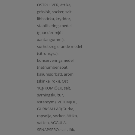
OSTPULVER, ättika,
gräslök, socker, salt,
libbsticka, kryddor,
stabiliseringsmedel
(guarkärnmjöl,
xantangummi),
surhetsreglerande medel
(citronsyra),
konserveringsmedel
(natriumbensoat,
kaliumsorbat), arom
(skinka, rök)), Ost
10g(KOMJÖLK, salt,
syrningskultur,
ystenzym), VETEMJÖL,
GURKSALLAD(Gurka,
rapsolja, socker, ättika,
vatten, ÄGGULA,
SENAPSFRÖ, salt, lök,