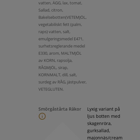
vatten, ÄGG, lax, tomat,
Sallad, citron,
Bakelsebotten(VETEMJÖL,
vegetabiliskt fett (palm,
raps) vatten, salt,
emulgeringsmedel E471,
surhetsreglerande medel
E330, arom, MALTMJÖL
av KORN, rapsolja,
RÅGMJÖL, sirap,
KORNMALT, dill, salt,
surdeg av RÅG, jästpulver,
VETEGLUTEN.
Smörgåstårta Räkor
Lyxig variant på
ljus botten med
skagenröra,
gurksallad,
majonnäs/cream