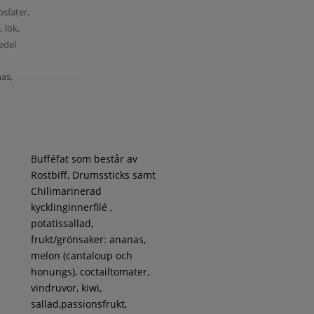
osfater,
, lök,
medel
nas,
Bufféfat som består av
Rostbiff, Drumssticks samt
Chilimarinerad
kycklinginnerfilé ,
potatissallad,
frukt/grönsaker: ananas,
melon (cantaloup och
honungs), coctailtomater,
vindruvor, kiwi,
sallad,passionsfrukt,