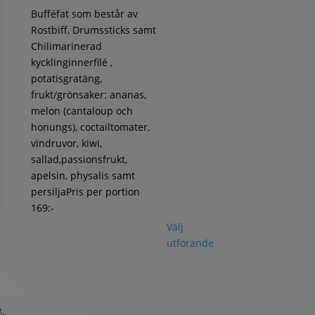
Bufféfat som består av
Rostbiff, Drumssticks samt
Chilimarinerad
kycklinginnerfilé ,
potatisgratäng,
frukt/grönsaker: ananas,
melon (cantaloup och
honungs), coctailtomater,
vindruvor, kiwi,
sallad,passionsfrukt,
apelsin, physalis samt
persiljaPris per portion
169:-
Välj
utförande
t,