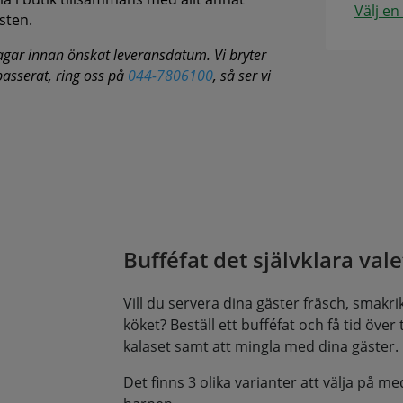
Välj en
sten.
agar innan önskat leveransdatum. Vi bryter
 passerat, ring oss på
044-7806100
, så ser vi
Bufféfat det självklara valet
Vill du servera dina gäster fräsch, smakrik 
köket? Beställ ett bufféfat och få tid över til
kalaset samt att mingla med dina gäster.
Det finns 3 olika varianter att välja på me