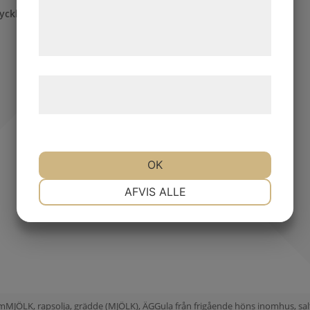
de har indsamlet gennem din brug af deres
ycklinginnerfilé chili med potatisgratäng
tjenester. Ved at klikke på 'OK' giver du
samtykke til disse formål.
Læs mere om vores brug af cookies og
behandling af persondata
her
.
OK
NØDVENDIGE
PRÆFERENCER
AFVIS ALLE
MARKETING
STATISTIK
umMJÖLK, rapsolja, grädde (MJÖLK), ÄGGula från frigående höns inomhus, sal