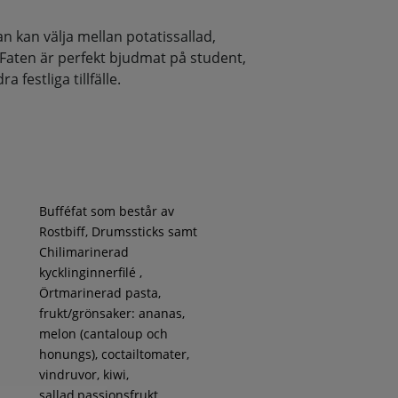
 kan välja mellan potatissallad,
 Faten är perfekt bjudmat på student,
 festliga tillfälle.
Bufféfat som består av
Rostbiff, Drumssticks samt
Chilimarinerad
kycklinginnerfilé ,
Örtmarinerad pasta,
frukt/grönsaker: ananas,
melon (cantaloup och
honungs), coctailtomater,
vindruvor, kiwi,
sallad,passionsfrukt,