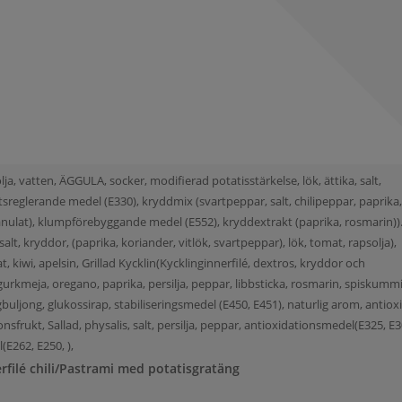
lja, vatten, ÄGGULA, socker, modifierad potatisstärkelse, lök, ättika, salt,
sreglerande medel (E330), kryddmix (svartpeppar, salt, chilipeppar, paprika
granulat), klumpförebyggande medel (E552), kryddextrakt (paprika, rosmarin)).
salt, kryddor, (paprika, koriander, vitlök, svartpeppar), lök, tomat, rapsolja),
kiwi, apelsin, Grillad Kycklin(Kycklinginnerfilé, dextros, kryddor och
, gurkmeja, oregano, paprika, persilja, peppar, libbsticka, rosmarin, spiskumm
ingbuljong, glukossirap, stabiliseringsmedel (E450, E451), naturlig arom, antio
onsfrukt, Sallad, physalis, salt, persilja, peppar, antioxidationsmedel(E325, E30
E262, E250, ),
erfilé chili/Pastrami med potatisgratäng