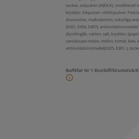
socker, ostpulver (MJÖLK), modifierad m
kryddor, lökpulver, vitlökspulver, Pastra
druvsocker, maltodextrin, naturliga arome
(E451, E450, E407), antioxidationsmedel
(Kycklinglår, vatten, salt, kryddor, (papr
cantaloupe melon, melon, tomat, kiwi, ape
antioxidationsmedel(E325, E301, ), sock
Bufféfat Nr 1 Rostbiff/Drumstick/K