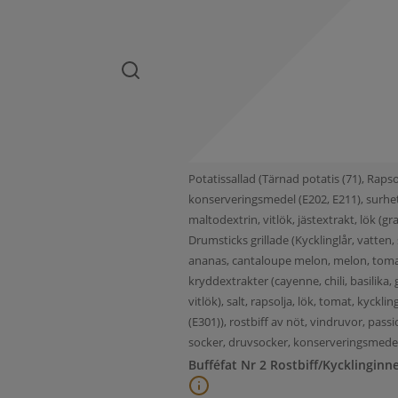
Potatissallad (Tärnad potatis (71), Rapso
konserveringsmedel (E202, E211), surhet
maltodextrin, vitlök, jästextrakt, lök (
Drumsticks grillade (Kycklinglår, vatten, 
ananas, cantaloupe melon, melon, tomat, 
kryddextrakter (cayenne, chili, basilika
vitlök), salt, rapsolja, lök, tomat, kyckl
(E301)), rostbiff av nöt, vindruvor, passi
socker, druvsocker, konserveringsmedel(
Bufféfat Nr 2 Rostbiff/Kycklinginn