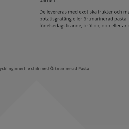
barnen .
De levereras med exotiska frukter och man
potatisgratäng eller örtmarinerad pasta.
födelsedagsfirande, bröllop, dop eller andra
ycklinginnerfilé chili med Örtmarinerad Pasta