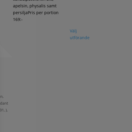
apelsin, physalis samt
persiljaPris per portion
169:-
Välj
utförande
in,
xidant
1, ),