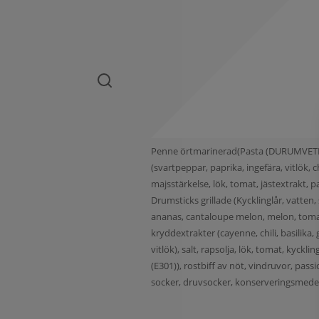
Penne örtmarinerad(Pasta (DURUMVETE, va
(svartpeppar, paprika, ingefära, vitlök
majsstärkelse, lök, tomat, jästextrakt, pa
Drumsticks grillade (Kycklinglår, vatten, 
ananas, cantaloupe melon, melon, tomat, 
kryddextrakter (cayenne, chili, basilika
vitlök), salt, rapsolja, lök, tomat, kyckl
(E301)), rostbiff av nöt, vindruvor, passi
socker, druvsocker, konserveringsmedel(