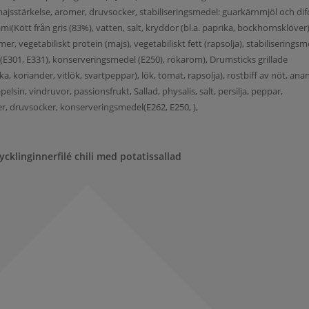
ajsstärkelse, aromer, druvsocker, stabiliseringsmedel: guarkärnmjöl och dif
mi(Kött från gris (83%), vatten, salt, kryddor (bl.a. paprika, bockhornsklöver)
r, vegetabiliskt protein (majs), vegetabiliskt fett (rapsolja), stabiliserings
 (E301, E331), konserveringsmedel (E250), rökarom), Drumsticks grillade
ika, koriander, vitlök, svartpeppar), lök, tomat, rapsolja), rostbiff av nöt, ana
lsin, vindruvor, passionsfrukt, Sallad, physalis, salt, persilja, peppar,
er, druvsocker, konserveringsmedel(E262, E250, ),
ycklinginnerfilé chili med potatissallad