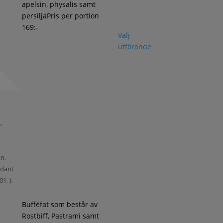
apelsin, physalis samt
persiljaPris per portion
169:-
Välj
utförande
,
,
in,
xidant
1, ),
Bufféfat som består av
Rostbiff, Pastrami samt