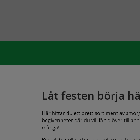
Låt festen börja hä
Här hittar du ett brett sortiment av smörgå
begivenheter där du vill få tid över till 
många!
Beställ här eller i butik, hämta ut och bet