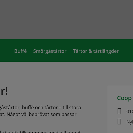
Buffé
Smörgåstårtor
Tårtor & tårtlängder
r!
Coop 
stårtor, buffé och tårtor – till stora

01
annat. Något väl beprövat som passar

Ny
ala i butik tillsammans med allt annat