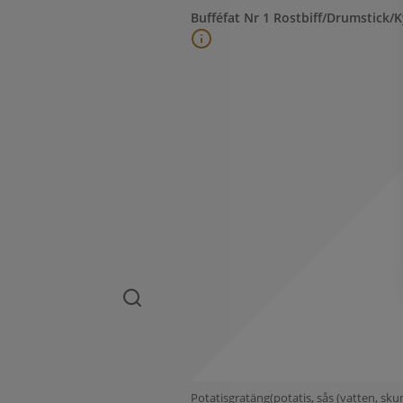
Bufféfat Nr 1 Rostbiff/Drumstick/K
Potatisgratäng(potatis, sås (vatten, sk