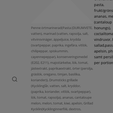
pasta,
frukt/gröns
ananas, m
(cantaloup
Penne örtmarinerad(Pasta (DURUMVETE,
honungs),
vatten), marinad (vatten, rapsolja, salt,
coctailtoma
vitvinsvinäger, äppeljuice, krydda
vindruvor, 
(svartpeppar, paprika, ingefära, vitlök,
sallad,pass
chilipeppar, spiskummin,
apelsin, ph
cayennepeppar), konserveringsmedel
samt persil
(E202, E211), majsstärkelse, lök, tomat,
per portion
jästextrakt, paprikaextrakt, örter (persilja,
gräslök, oregano, timjan, basilika,
koriander)), Drumsticks grillade
(Kycklinglår, vatten, salt, kryddor,
(paprika, koriander, vitlök, svartpeppar),
lök, tomat, rapsolja), ananas, cantaloupe
melon, melon, tomat, kiwi, apelsin, Grillad
Kycklin(Kycklinginnerfilé, dextros,