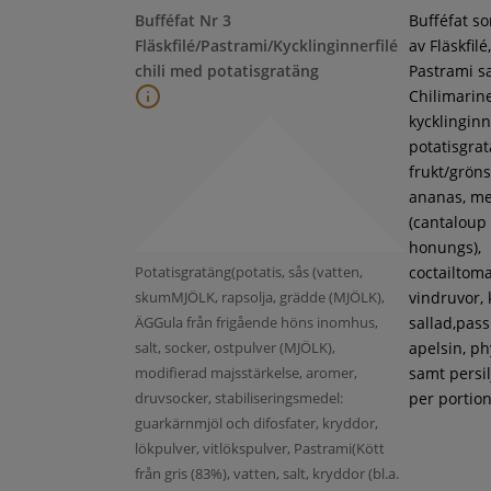
Bufféfat Nr 3
Bufféfat s
Fläskfilé/Pastrami/Kycklinginnerfilé
av Fläskfilé,
chili med potatisgratäng
Pastrami s
Chilimarin
kycklinginne
potatisgra
frukt/gröns
ananas, m
(cantaloup
honungs),
Potatisgratäng(potatis, sås (vatten,
coctailtoma
skumMJÖLK, rapsolja, grädde (MJÖLK),
vindruvor, 
ÄGGula från frigående höns inomhus,
sallad,pass
salt, socker, ostpulver (MJÖLK),
apelsin, ph
modifierad majsstärkelse, aromer,
samt persil
druvsocker, stabiliseringsmedel:
per portion
guarkärnmjöl och difosfater, kryddor,
lökpulver, vitlökspulver, Pastrami(Kött
från gris (83%), vatten, salt, kryddor (bl.a.