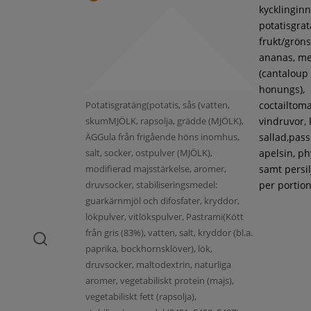
kycklinginne
potatisgra
frukt/gröns
ananas, m
(cantaloup
honungs),
Potatisgratäng(potatis, sås (vatten,
coctailtoma
skumMJÖLK, rapsolja, grädde (MJÖLK),
vindruvor, 
ÄGGula från frigående höns inomhus,
sallad,pass
salt, socker, ostpulver (MJÖLK),
apelsin, ph
modifierad majsstärkelse, aromer,
samt persil
druvsocker, stabiliseringsmedel:
per portion
guarkärnmjöl och difosfater, kryddor,
lökpulver, vitlökspulver, Pastrami(Kött
från gris (83%), vatten, salt, kryddor (bl.a.
paprika, bockhornsklöver), lök,
druvsocker, maltodextrin, naturliga
aromer, vegetabiliskt protein (majs),
vegetabiliskt fett (rapsolja),