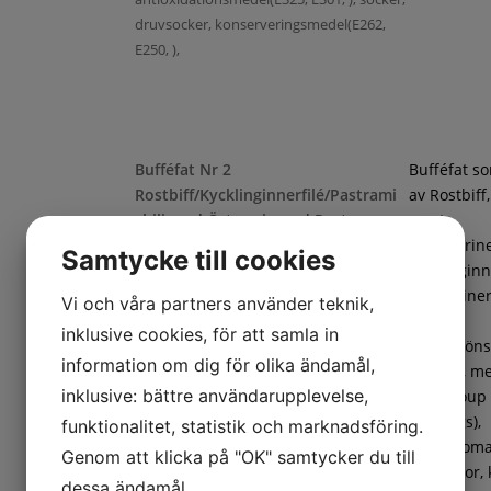
druvsocker, konserveringsmedel(E262,
E250, ),
Bufféfat Nr 2
Bufféfat s
Rostbiff/Kycklinginnerfilé/Pastrami
av Rostbiff
chili med Örtmarinerad Pasta
samt
Chilimarin
Samtycke till cookies
kycklinginne
Örtmarine
Vi och våra partners använder teknik,
pasta,
inklusive cookies, för att samla in
frukt/gröns
information om dig för olika ändamål,
ananas, m
inklusive: bättre användarupplevelse,
(cantaloup
Penne örtmarinerad(Pasta (DURUMVETE,
honungs),
funktionalitet, statistik och marknadsföring.
vatten), marinad (vatten, rapsolja, salt,
coctailtoma
Genom att klicka på "OK" samtycker du till
vitvinsvinäger, äppeljuice, krydda
vindruvor, 
dessa ändamål.