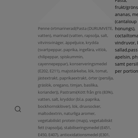
Pasta,
frukt/gröns
ananas, m
(cantaloup
Penne örtmarinerad(Pasta (DURUMVETE,
honungs),
vatten), marinad (vatten, rapsolja, salt,
coctailtoma
vitvinsvinäger, äppeljuice, krydda
vindruvor, 
(svartpeppar, paprika, ingefära, vitlök,
sallad,pass
chilipeppar, spiskummin,
apelsin, ph
cayennepeppar), konserveringsmedel
samt persil
(E202, E211), majsstärkelse, lök, tomat,
per portion
jästextrakt, paprikaextrakt, örter (persilja,
gräslök, oregano, timjan, basilika,
koriander)), Pastrami(Kött från gris (83%),
vatten, salt, kryddor (bl.a. paprika,
bockhornsklöver), lök, druvsocker,
maltodextrin, naturliga aromer,
vegetabiliskt protein (majs), vegetabiliskt
fett (rapsolja), stabiliseringsmedel (E451,
E450, E407), antioxidationsmedel (E301,