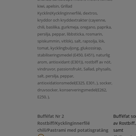
kiwi, apelsin, Grillad
Kycklin(Kycklinginnerfilé, dextros,
kryddor och kryddextrakter (cayenne,
chili, basilika, gurkmeja, oregano, paprika,
persilja, peppar, libbsticka, rosmarin,
spiskummin, vitlök), salt, rapsolja, lök,
tomat, kycklingbuljong, glukossirap,
stabiliseringsmedel (E450, E451), naturlig
arom, antioxidant (E301)), rostbiff av nöt,
vindruvor, passionsfrukt, Sallad, physalis,
salt, persilja, peppar,
antioxidationsmedel(E325, E301, ), socker,
druvsocker, konserveringsmedel(E262,
E250, ),
Bufféfat Nr 2
Bufféfat s
Rostbiff/Kycklinginnerfilé
av Rostbiff
chili/Pastrami med potatisgratäng
samt