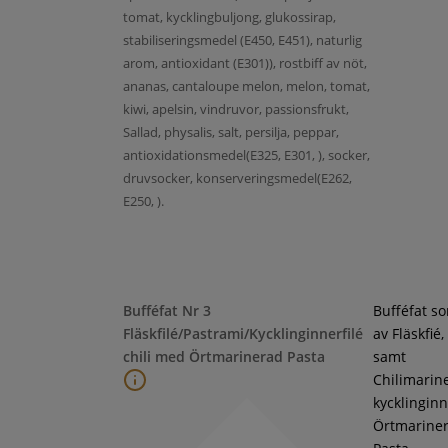
tomat, kycklingbuljong, glukossirap,
stabiliseringsmedel (E450, E451), naturlig
arom, antioxidant (E301)), rostbiff av nöt,
ananas, cantaloupe melon, melon, tomat,
kiwi, apelsin, vindruvor, passionsfrukt,
Sallad, physalis, salt, persilja, peppar,
antioxidationsmedel(E325, E301, ), socker,
druvsocker, konserveringsmedel(E262,
E250, ).
Bufféfat Nr 3
Bufféfat s
Fläskfilé/Pastrami/Kycklinginnerfilé
av Fläskfié
chili med Örtmarinerad Pasta
samt
Chilimarin
kycklinginne
Örtmarine