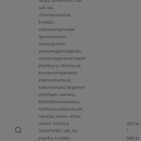
ättika, SENAPSFRÖ, dill,
salt, lök,
citronkoncentrat,
kryddor,
stabiliseringsmedel
(guarkärnmjöl,
xantangummi,
propylenglykolalginat),
surhetsreglerande medel
(mjölksyra, citronsyra),
konserveringsmedel
(natriumbensoat,
kaliumsorbat), färgämne
(riboflavin, karmin),
RÄKOR(Handskalade),
GURKSALLAD(Gurka 44,
rapsolja, socker, ättika,
vatten, ÄGGULA,
329
kr
-
SENAPSFRÖ, salt, lök,
1
paprika, kryddor,
049
kr