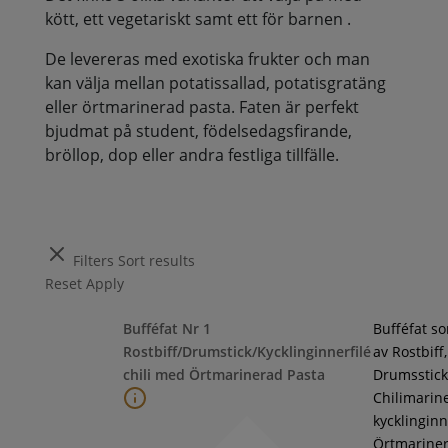
kött, ett vegetariskt samt ett för barnen .
De levereras med exotiska frukter och man
kan välja mellan potatissallad, potatisgratäng
eller örtmarinerad pasta. Faten är perfekt
bjudmat på student, födelsedagsfirande,
bröllop, dop eller andra festliga tillfälle.
Filters
Sort results
Reset
Apply
Bufféfat Nr 1
Bufféfat s
Rostbiff/Drumstick/Kycklinginnerfilé
av Rostbiff,
chili med Örtmarinerad Pasta
Drumsstick
Chilimarin
kycklinginne
Örtmarine