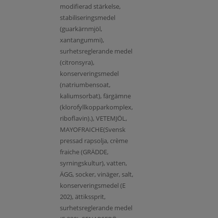
modifierad stärkelse,
stabiliseringsmedel
(guarkärnmjöl,
xantangummi),
surhetsreglerande medel
(citronsyra),
konserveringsmedel
(natriumbensoat,
kaliumsorbat), färgämne
(klorofyllkopparkomplex,
riboflavin).), VETEMJÖL,
MAYOFRAICHE(Svensk
pressad rapsolja, crème
fraiche (GRÄDDE,
syrningskultur), vatten,
ÄGG, socker, vinäger, salt,
konserveringsmedel (E
202), ättikssprit,
surhetsreglerande medel