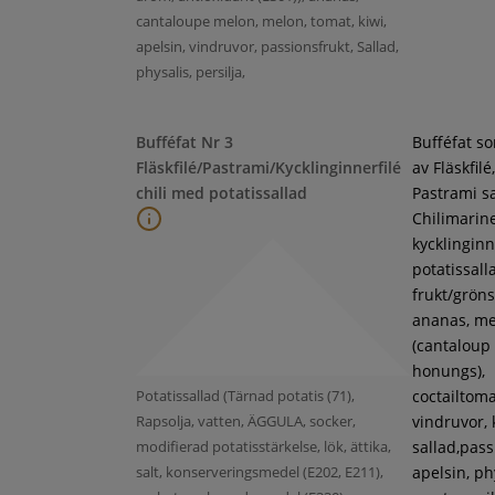
cantaloupe melon, melon, tomat, kiwi,
apelsin, vindruvor, passionsfrukt, Sallad,
physalis, persilja,
Bufféfat Nr 3
Bufféfat s
Fläskfilé/Pastrami/Kycklinginnerfilé
av Fläskfilé,
chili med potatissallad
Pastrami s
Chilimarin
kycklinginne
potatissall
frukt/gröns
ananas, m
(cantaloup
honungs),
Potatissallad (Tärnad potatis (71),
coctailtoma
Rapsolja, vatten, ÄGGULA, socker,
vindruvor, 
modifierad potatisstärkelse, lök, ättika,
sallad,pass
salt, konserveringsmedel (E202, E211),
apelsin, ph