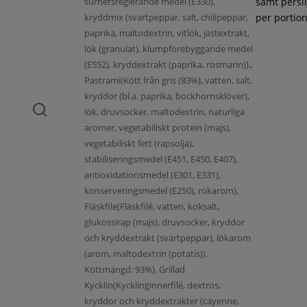
surhetsreglerande medel (E330),
samt persil
kryddmix (svartpeppar, salt, chilipeppar,
per portion
paprika, maltodextrin, vitlök, jästextrakt,
lök (granulat), klumpförebyggande medel
(E552), kryddextrakt (paprika, rosmarin)).,
Pastrami(Kött från gris (83%), vatten, salt,
kryddor (bl.a. paprika, bockhornsklöver),
lök, druvsocker, maltodextrin, naturliga
aromer, vegetabiliskt protein (majs),
vegetabiliskt fett (rapsolja),
stabiliseringsmedel (E451, E450, E407),
antioxidationsmedel (E301, E331),
konserveringsmedel (E250), rökarom),
Fläskfile(Fläskfilé, vatten, koksalt,
glukossirap (majs), druvsocker, kryddor
och kryddextrakt (svartpeppar), lökarom
(arom, maltodextrin (potatis)).
Köttmängd: 93%), Grillad
Kycklin(Kycklinginnerfilé, dextros,
kryddor och kryddextrakter (cayenne,