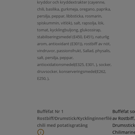
kryddor och kryddextrakter (cayenne,
chili, basilika, gurkmeja, oregano, paprika,
persilja, peppar, libbsticka, rosmarin,
spiskummin, vitlök), salt, rapsolja, lök,
tomat, kycklingbuljong, glukossirap,
stabiliseringsmedel (E450, E451), naturlig
arom, antioxidant (E301)), rostbiff av nöt,
vindruvor, passionsfrukt, Sallad, physalis,
salt, persilja, peppar,
antioxidationsmedel(E325, E301, ), socker,
druvsocker, konserveringsmedel(E262,
E250, ),
Bufféfat Nr 1
Bufféfat s
Rostbiff/Drumstick/Kycklinginnerfilé
av Rostbiff,
chili med potatisgratäng
Drumsstick
Chilimarin