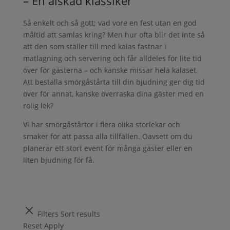
– En älskad klassiker
Så enkelt och så gott; vad vore en fest utan en god
måltid att samlas kring? Men hur ofta blir det inte så
att den som ställer till med kalas fastnar i
matlagning och servering och får alldeles för lite tid
över för gästerna – och kanske missar hela kalaset.
Att beställa smörgåstårta till din bjudning ger dig tid
över för annat, kanske överraska dina gäster med en
rolig lek?
Vi har smörgåstårtor i flera olika storlekar och
smaker för att passa alla tillfällen. Oavsett om du
planerar ett stort event för många gäster eller en
liten bjudning för få.
Filters
Sort results
Reset
Apply