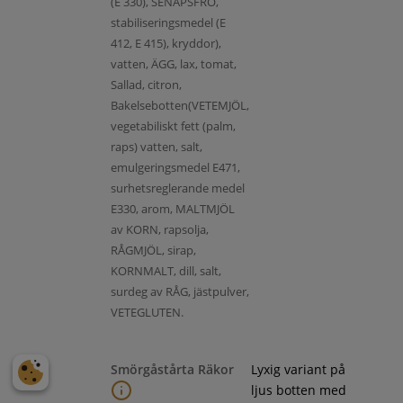
(E 330), SENAPSFRÖ,
stabiliseringsmedel (E
412, E 415), kryddor),
vatten, ÄGG, lax, tomat,
Sallad, citron,
Bakelsebotten(VETEMJÖL,
vegetabiliskt fett (palm,
raps) vatten, salt,
emulgeringsmedel E471,
surhetsreglerande medel
E330, arom, MALTMJÖL
av KORN, rapsolja,
RÅGMJÖL, sirap,
KORNMALT, dill, salt,
surdeg av RÅG, jästpulver,
VETEGLUTEN.
Smörgåstårta Räkor
Lyxig variant på
ljus botten med