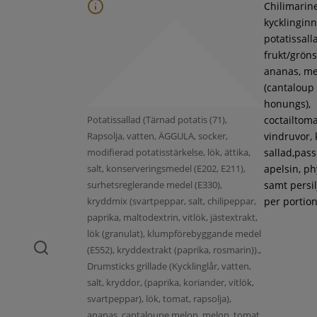
Chilimarin
kycklinginne
potatissall
frukt/gröns
ananas, m
(cantaloup
honungs),
Potatissallad (Tärnad potatis (71),
coctailtoma
Rapsolja, vatten, ÄGGULA, socker,
vindruvor, 
modifierad potatisstärkelse, lök, ättika,
sallad,pass
salt, konserveringsmedel (E202, E211),
apelsin, ph
surhetsreglerande medel (E330),
samt persil
kryddmix (svartpeppar, salt, chilipeppar,
per portion
paprika, maltodextrin, vitlök, jästextrakt,
lök (granulat), klumpförebyggande medel
(E552), kryddextrakt (paprika, rosmarin)).,
Drumsticks grillade (Kycklinglår, vatten,
salt, kryddor, (paprika, koriander, vitlök,
svartpeppar), lök, tomat, rapsolja),
ananas, cantaloupe melon, melon, tomat,