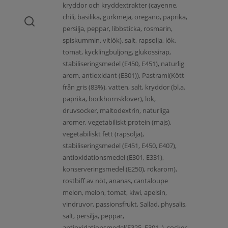
kryddor och kryddextrakter (cayenne,
chili, basilika, gurkmeja, oregano, paprika,
persilja, peppar, libbsticka, rosmarin,
spiskummin, vitlök), salt, rapsolja, lök,
tomat, kycklingbuljong, glukossirap,
stabiliseringsmedel (E450, E451), naturlig
arom, antioxidant (E301)), Pastrami(Kött
från gris (83%), vatten, salt, kryddor (bl.a.
paprika, bockhornsklöver), lök,
druvsocker, maltodextrin, naturliga
aromer, vegetabiliskt protein (majs),
vegetabiliskt fett (rapsolja),
stabiliseringsmedel (E451, E450, E407),
antioxidationsmedel (E301, E331),
konserveringsmedel (E250), rökarom),
rostbiff av nöt, ananas, cantaloupe
melon, melon, tomat, kiwi, apelsin,
vindruvor, passionsfrukt, Sallad, physalis,
salt, persilja, peppar,
antioxidationsmedel(E325, E301, ), socker,