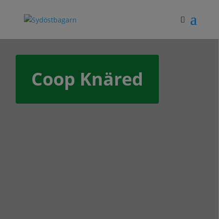
Coop Knäred