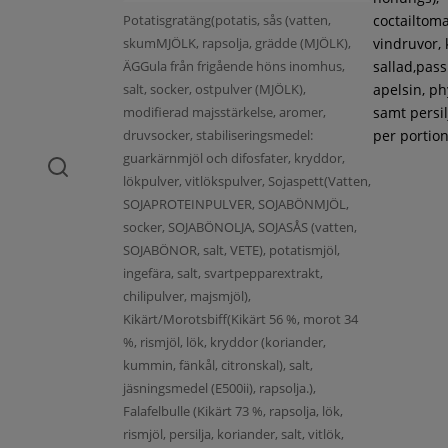
Potatisgratäng(potatis, sås (vatten,
coctailtoma
skumMJÖLK, rapsolja, grädde (MJÖLK),
vindruvor, 
ÄGGula från frigående höns inomhus,
sallad,pass
salt, socker, ostpulver (MJÖLK),
apelsin, ph
modifierad majsstärkelse, aromer,
samt persil
druvsocker, stabiliseringsmedel:
per portion
guarkärnmjöl och difosfater, kryddor,
lökpulver, vitlökspulver, Sojaspett(Vatten,
SOJAPROTEINPULVER, SOJABÖNMJÖL,
socker, SOJABÖNOLJA, SOJASÅS (vatten,
SOJABÖNOR, salt, VETE), potatismjöl,
ingefära, salt, svartpepparextrakt,
chilipulver, majsmjöl),
Kikärt/Morotsbiff(Kikärt 56 %, morot 34
%, rismjöl, lök, kryddor (koriander,
kummin, fänkål, citronskal), salt,
jäsningsmedel (E500ii), rapsolja.),
Falafelbulle (Kikärt 73 %, rapsolja, lök,
rismjöl, persilja, koriander, salt, vitlök,