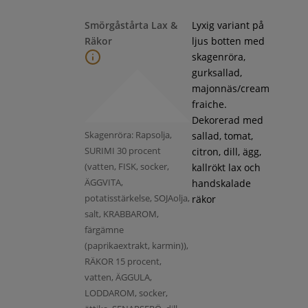
Smörgåstårta Lax &
Lyxig variant på
Räkor
ljus botten med
skagenröra,
gurksallad,
majonnäs/cream
fraiche.
Dekorerad med
Skagenröra: Rapsolja,
sallad, tomat,
SURIMI 30 procent
citron, dill, ägg,
(vatten, FISK, socker,
kallrökt lax och
ÄGGVITA,
handskalade
potatisstärkelse, SOJAolja,
räkor
salt, KRABBAROM,
färgämne
(paprikaextrakt, karmin)),
RÄKOR 15 procent,
vatten, ÄGGULA,
LODDAROM, socker,