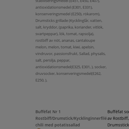
stabiliseringsmedel (E451, E450, E407),
antioxidationsmedel (E301, E331),
konserveringsmedel (E250), rökarom),
Drumsticks grillade (Kycklinglår, vatten,
salt, kryddor, (paprika, koriander, vitlök,
svartpeppar), lök, tomat, rapsolja),
rostbiff av nöt, ananas, cantaloupe
melon, melon, tomat, kiwi, apelsin,
vindruvor, passionsfrukt, Sallad, physalis,
salt, persilja, peppar,
antioxidationsmedel(E325, E301, ), socker,
druvsocker, konserveringsmedel(E262,
E250, ),
Bufféfat Nr 1
Bufféfat s
Rostbiff/Drumstick/Kycklinginnerfilé
av Rostbiff,
chili med potatissallad
Drumsstick