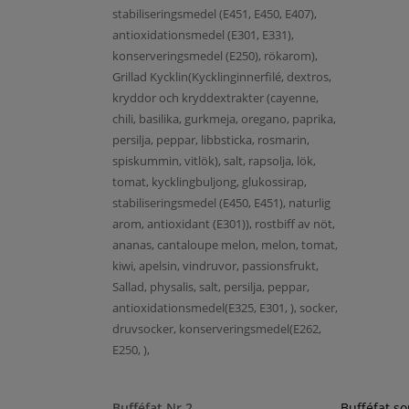
stabiliseringsmedel (E451, E450, E407),
antioxidationsmedel (E301, E331),
konserveringsmedel (E250), rökarom),
Grillad Kycklin(Kycklinginnerfilé, dextros,
kryddor och kryddextrakter (cayenne,
chili, basilika, gurkmeja, oregano, paprika,
persilja, peppar, libbsticka, rosmarin,
spiskummin, vitlök), salt, rapsolja, lök,
tomat, kycklingbuljong, glukossirap,
stabiliseringsmedel (E450, E451), naturlig
arom, antioxidant (E301)), rostbiff av nöt,
ananas, cantaloupe melon, melon, tomat,
kiwi, apelsin, vindruvor, passionsfrukt,
Sallad, physalis, salt, persilja, peppar,
antioxidationsmedel(E325, E301, ), socker,
druvsocker, konserveringsmedel(E262,
E250, ),
Bufféfat Nr 2
Bufféfat s