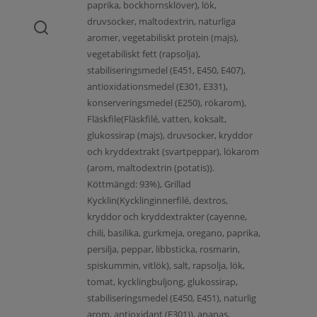
paprika, bockhornsklöver), lök,
druvsocker, maltodextrin, naturliga
aromer, vegetabiliskt protein (majs),
vegetabiliskt fett (rapsolja),
stabiliseringsmedel (E451, E450, E407),
antioxidationsmedel (E301, E331),
konserveringsmedel (E250), rökarom),
Fläskfile(Fläskfilé, vatten, koksalt,
glukossirap (majs), druvsocker, kryddor
och kryddextrakt (svartpeppar), lökarom
(arom, maltodextrin (potatis)).
Köttmängd: 93%), Grillad
Kycklin(Kycklinginnerfilé, dextros,
kryddor och kryddextrakter (cayenne,
chili, basilika, gurkmeja, oregano, paprika,
persilja, peppar, libbsticka, rosmarin,
spiskummin, vitlök), salt, rapsolja, lök,
tomat, kycklingbuljong, glukossirap,
stabiliseringsmedel (E450, E451), naturlig
arom, antioxidant (E301)), ananas,