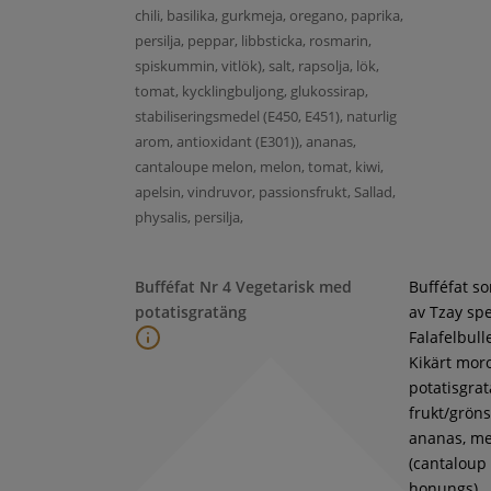
chili, basilika, gurkmeja, oregano, paprika,
persilja, peppar, libbsticka, rosmarin,
spiskummin, vitlök), salt, rapsolja, lök,
tomat, kycklingbuljong, glukossirap,
stabiliseringsmedel (E450, E451), naturlig
arom, antioxidant (E301)), ananas,
cantaloupe melon, melon, tomat, kiwi,
apelsin, vindruvor, passionsfrukt, Sallad,
physalis, persilja,
Bufféfat Nr 4 Vegetarisk med
Bufféfat s
potatisgratäng
av Tzay spe
Falafelbull
Kikärt moro
potatisgra
frukt/gröns
ananas, m
(cantaloup
honungs),