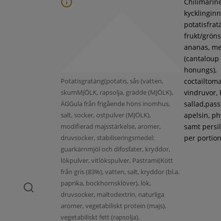
Chilimarin
kycklinginne
potatisfrat
frukt/gröns
ananas, m
(cantaloup
honungs),
Potatisgratäng(potatis, sås (vatten,
coctailtoma
skumMJÖLK, rapsolja, grädde (MJÖLK),
vindruvor, 
ÄGGula från frigående höns inomhus,
sallad,pass
salt, socker, ostpulver (MJÖLK),
apelsin, ph
modifierad majsstärkelse, aromer,
samt persil
druvsocker, stabiliseringsmedel:
per portion
guarkärnmjöl och difosfater, kryddor,
lökpulver, vitlökspulver, Pastrami(Kött
från gris (83%), vatten, salt, kryddor (bl.a.
paprika, bockhornsklöver), lök,
druvsocker, maltodextrin, naturliga
aromer, vegetabiliskt protein (majs),
vegetabiliskt fett (rapsolja),