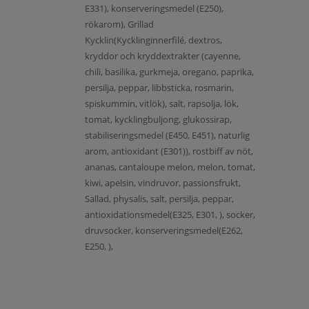
E331), konserveringsmedel (E250),
rökarom), Grillad
Kycklin(Kycklinginnerfilé, dextros,
kryddor och kryddextrakter (cayenne,
chili, basilika, gurkmeja, oregano, paprika,
persilja, peppar, libbsticka, rosmarin,
spiskummin, vitlök), salt, rapsolja, lök,
tomat, kycklingbuljong, glukossirap,
stabiliseringsmedel (E450, E451), naturlig
arom, antioxidant (E301)), rostbiff av nöt,
ananas, cantaloupe melon, melon, tomat,
kiwi, apelsin, vindruvor, passionsfrukt,
Sallad, physalis, salt, persilja, peppar,
antioxidationsmedel(E325, E301, ), socker,
druvsocker, konserveringsmedel(E262,
E250, ),