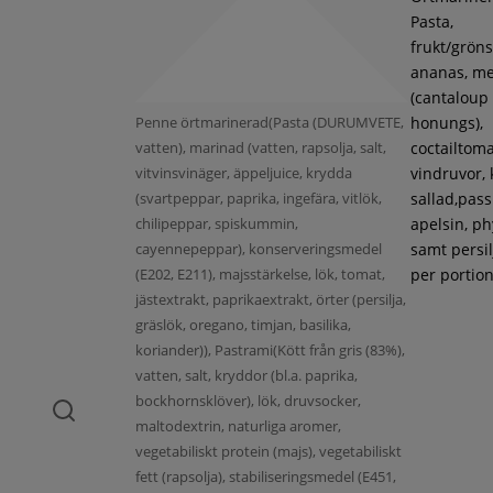
Pasta,
frukt/gröns
ananas, m
(cantaloup
Penne örtmarinerad(Pasta (DURUMVETE,
honungs),
vatten), marinad (vatten, rapsolja, salt,
coctailtoma
vitvinsvinäger, äppeljuice, krydda
vindruvor, 
(svartpeppar, paprika, ingefära, vitlök,
sallad,pass
chilipeppar, spiskummin,
apelsin, ph
cayennepeppar), konserveringsmedel
samt persil
(E202, E211), majsstärkelse, lök, tomat,
per portion
jästextrakt, paprikaextrakt, örter (persilja,
gräslök, oregano, timjan, basilika,
koriander)), Pastrami(Kött från gris (83%),
vatten, salt, kryddor (bl.a. paprika,
bockhornsklöver), lök, druvsocker,
maltodextrin, naturliga aromer,
vegetabiliskt protein (majs), vegetabiliskt
fett (rapsolja), stabiliseringsmedel (E451,