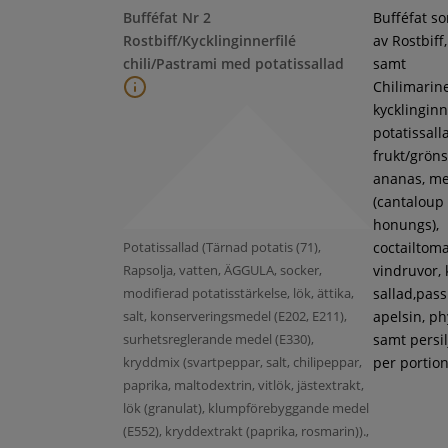
Bufféfat Nr 2
Bufféfat s
Rostbiff/Kycklinginnerfilé
av Rostbiff
chili/Pastrami med potatissallad
samt
Chilimarin
kycklinginne
potatissall
frukt/gröns
ananas, m
(cantaloup
honungs),
Potatissallad (Tärnad potatis (71),
coctailtoma
Rapsolja, vatten, ÄGGULA, socker,
vindruvor, 
modifierad potatisstärkelse, lök, ättika,
sallad,pass
salt, konserveringsmedel (E202, E211),
apelsin, ph
surhetsreglerande medel (E330),
samt persil
kryddmix (svartpeppar, salt, chilipeppar,
per portion
paprika, maltodextrin, vitlök, jästextrakt,
lök (granulat), klumpförebyggande medel
(E552), kryddextrakt (paprika, rosmarin)).,