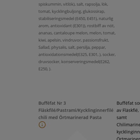
spiskummin, vitlök), salt, rapsolja, lök,
tomat, kycklingbuljong, glukossirap,
stabiliseringsmedel (E450, E451), naturlig
arom, antioxidant (E301)), rostbiff av nöt,
ananas, cantaloupe melon, melon, tomat,
kiwi, apelsin, vindruvor, passionsfrukt,
Sallad, physalis, salt, persilja, peppar,
antioxidationsmedel(E325, E301, ), socker,
druvsocker, konserveringsmedel(E262,
E250, ).
Bufféfat Nr 3
Bufféfat s
Fläskfilé/Pastrami/Kycklinginnerfilé
av Fläskfié
chili med Örtmarinerad Pasta
samt
Chilimarin
kycklinginne
Örtmarine