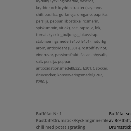
Kycklin(Kycklinginnerfilé, dextros,
kryddor och kryddextrakter (cayenne,
chili, basilika, gurkmeja, oregano, paprika,
persilja, peppar, libbsticka, rosmarin,
spiskummin, vitlök), salt, rapsolja, lök,
tomat, kycklingbuljong, glukossirap,
stabiliseringsmedel (E450, E451), naturlig
arom, antioxidant (E301)), rostbiff av nöt,
vindruvor, passionsfrukt, Sallad, physalis,
salt, persilja, peppar,
antioxidationsmedel(E325, E301, ), socker,
druvsocker, konserveringsmedel(E262,
E250, ),
Bufféfat Nr 1
Bufféfat s
Rostbiff/Drumstick/Kycklinginnerfilé
av Rostbiff,
chili med potatisgratäng
Drumsstick