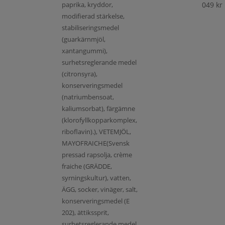
paprika, kryddor,
049
kr
modifierad stärkelse,
stabiliseringsmedel
(guarkärnmjöl,
xantangummi),
surhetsreglerande medel
(citronsyra),
konserveringsmedel
(natriumbensoat,
kaliumsorbat), färgämne
(klorofyllkopparkomplex,
riboflavin).), VETEMJÖL,
MAYOFRAICHE(Svensk
pressad rapsolja, crème
fraiche (GRÄDDE,
syrningskultur), vatten,
ÄGG, socker, vinäger, salt,
konserveringsmedel (E
202), ättikssprit,
surhetsreglerande medel