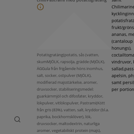
Chilimarin
kycklinginne
potatisfrat
frukt/gröns
ananas, m
(cantaloup
honungs),
Potatisgratäng(potatis, sås (vatten,
coctailtoma
skumMJÖLK, rapsolja, grädde (MJÖLK),
vindruvor, 
ÄGGula från frigående höns inomhus,
sallad,pass
salt, socker, ostpulver (MJÖLK),
apelsin, ph
modifierad majsstärkelse, aromer,
samt persil
druvsocker, stabiliseringsmedel:
per portion
guarkärnmjöl och difosfater, kryddor,
lökpulver, vitlökspulver, Pastrami(Kött
från gris (83%), vatten, salt, kryddor (bl.a.
paprika, bockhornsklöver), lök,
druvsocker, maltodextrin, naturliga
aromer, vegetabiliskt protein (majs),