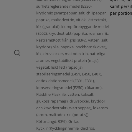
surhetsreglerande medel (E330),
samt persil
kryddmix (svartpeppar, salt, chilipeppar,
per portion
paprika, maltodextrin, vitlök, jästextrakt,
lök (granulat), klumpförebyggande medel
(E552), kryddextrakt (paprika, rosmarin)).,
Pastrami(Kött från gris (83%), vatten, salt,
kryddor (bl.a. paprika, bockhornsklöver),
lök, druvsocker, maltodextrin, naturliga
aromer, vegetabiliskt protein (majs),
vegetabiliskt fett (rapsolja),
stabiliseringsmedel (E451, E450, E407),
antioxidationsmedel (E301, E331),
konserveringsmedel (E250), rökarom),
Fläskfile(Fläskfilé, vatten, koksalt,
glukossirap (majs), druvsocker, kryddor
och kryddextrakt (svartpeppar), lökarom
(arom, maltodextrin (potatis)).
Köttmängd: 93%), Grillad
Kycklin(Kycklinginnerfilé, dextros,