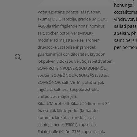
honungs),
Potatisgratäng(potatis, sås (vatten,
coctailtoma
skumMJÖLK, rapsolja, grädde (MJÖLK),
vindruvor, 
ÄGGula från frigående höns inomhus,
sallad,pass
salt, socker, ostpulver (MJÖLK),
apelsin, ph
modifierad majsstärkelse, aromer,
samt persil
druvsocker, stabiliseringsmedel:
per portion
guarkärnmjöl och difosfater, kryddor,
lökpulver, vitlökspulver, Sojaspett(Vatten,
SOJAPROTEINPULVER, SOJABÖNMJÖL,
socker, SOJABÖNOLJA, SOJASÅS (vatten,
SOJABÖNOR, salt, VETE), potatismjöl,
ingefära, salt, svartpepparextrakt,
chilipulver, majsmjöl),
Kikärt/Morotsbiff(Kikärt 56 %, morot 34
%, rismjöl, lök, kryddor (koriander,
kummin, fänkål, citronskal), salt,
jäsningsmedel (E500ii), rapsolja.),
Falafelbulle (Kikärt 73 %, rapsolja, lök,