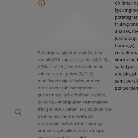
Chilimarin
kycklinginne
potatisgra
frukt/gröns
ananas, m
(cantaloup
honungs),
Potatisgratäng(potatis, sås (vatten,
coctailtoma
skumMJÖLK, rapsolja, grädde (MJÖLK),
vindruvor, 
ÄGGula från frigående höns inomhus,
sallad,pass
salt, socker, ostpulver (MJÖLK),
apelsin, ph
modifierad majsstärkelse, aromer,
samt persil
druvsocker, stabiliseringsmedel:
per portion
guarkärnmjöl och difosfater, kryddor,
lökpulver, vitlökspulver, Pastrami(Kött
från gris (83%), vatten, salt, kryddor (bl.a.
paprika, bockhornsklöver), lök,
druvsocker, maltodextrin, naturliga
aromer, vegetabiliskt protein (majs),
vegetabiliskt fett (rapsolja),