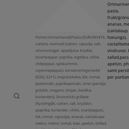
Örtmarine
pasta,
frukt/gröns
ananas, m
(cantaloup
Penne örtmarinerad(Pasta (DURUMVETE,
honungs),
vatten), marinad (vatten, rapsolja, salt,
coctailtoma
vitvinsvinäger, äppeljuice, krydda
vindruvor, 
(svartpeppar, paprika, ingefära, vitlök,
sallad,pass
chilipeppar, spiskummin,
apelsin, ph
cayennepeppar), konserveringsmedel
samt persil
(E202, E211), majsstärkelse, lök, tomat,
per portion
jästextrakt, paprikaextrakt, örter (persilja,
gräslök, oregano, timjan, basilika,
koriander)), Drumsticks grillade
(Kycklinglår, vatten, salt, kryddor,
(paprika, koriander, vitlök, svartpeppar),
lök, tomat, rapsolja), ananas, cantaloupe
melon, melon, tomat, kiwi, apelsin, Grillad