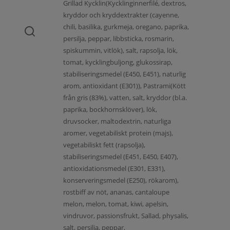
Grillad Kycklin(Kycklinginnerfilé, dextros,
kryddor och kryddextrakter (cayenne,
chili, basilika, gurkmeja, oregano, paprika,
persilja, peppar, libbsticka, rosmarin,
spiskummin, vitlök), salt, rapsolja, lök,
tomat, kycklingbuljong, glukossirap,
stabiliseringsmedel (E450, E451), naturlig
arom, antioxidant (E301)), Pastrami(Kött
från gris (83%), vatten, salt, kryddor (bl.a.
paprika, bockhornsklöver), lök,
druvsocker, maltodextrin, naturliga
aromer, vegetabiliskt protein (majs),
vegetabiliskt fett (rapsolja),
stabiliseringsmedel (E451, E450, E407),
antioxidationsmedel (E301, E331),
konserveringsmedel (E250), rökarom),
rostbiff av nöt, ananas, cantaloupe
melon, melon, tomat, kiwi, apelsin,
vindruvor, passionsfrukt, Sallad, physalis,
salt, persilja, peppar,