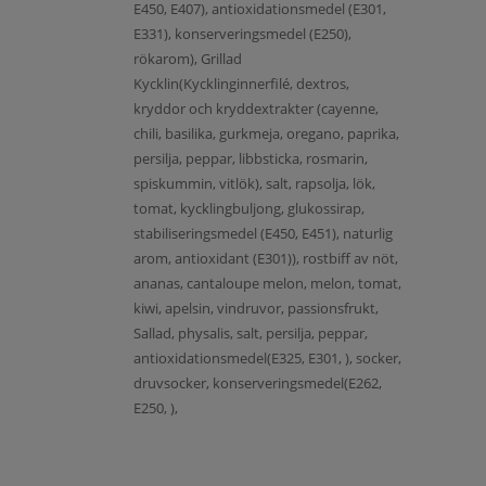
E450, E407), antioxidationsmedel (E301,
E331), konserveringsmedel (E250),
rökarom), Grillad
Kycklin(Kycklinginnerfilé, dextros,
kryddor och kryddextrakter (cayenne,
chili, basilika, gurkmeja, oregano, paprika,
persilja, peppar, libbsticka, rosmarin,
spiskummin, vitlök), salt, rapsolja, lök,
tomat, kycklingbuljong, glukossirap,
stabiliseringsmedel (E450, E451), naturlig
arom, antioxidant (E301)), rostbiff av nöt,
ananas, cantaloupe melon, melon, tomat,
kiwi, apelsin, vindruvor, passionsfrukt,
Sallad, physalis, salt, persilja, peppar,
antioxidationsmedel(E325, E301, ), socker,
druvsocker, konserveringsmedel(E262,
E250, ),