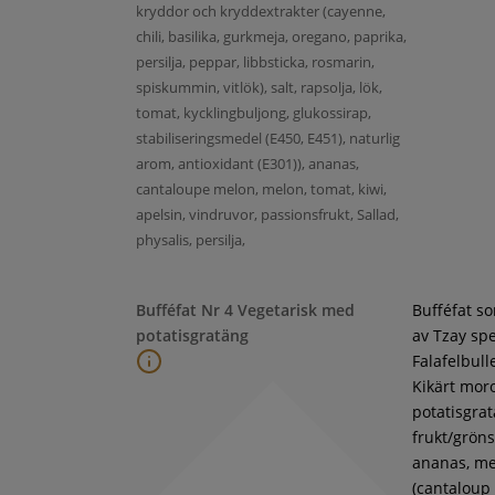
kryddor och kryddextrakter (cayenne,
chili, basilika, gurkmeja, oregano, paprika,
persilja, peppar, libbsticka, rosmarin,
spiskummin, vitlök), salt, rapsolja, lök,
tomat, kycklingbuljong, glukossirap,
stabiliseringsmedel (E450, E451), naturlig
arom, antioxidant (E301)), ananas,
cantaloupe melon, melon, tomat, kiwi,
apelsin, vindruvor, passionsfrukt, Sallad,
physalis, persilja,
Bufféfat Nr 4 Vegetarisk med
Bufféfat s
potatisgratäng
av Tzay spe
Falafelbull
Kikärt moro
potatisgra
frukt/gröns
ananas, m
(cantaloup