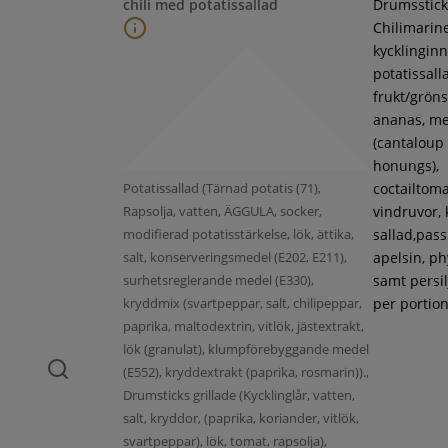
chili med potatissallad
Drumsstick
Chilimarin
kycklinginne
potatissall
frukt/gröns
ananas, m
(cantaloup
honungs),
Potatissallad (Tärnad potatis (71),
coctailtoma
Rapsolja, vatten, ÄGGULA, socker,
vindruvor, 
modifierad potatisstärkelse, lök, ättika,
sallad,pass
salt, konserveringsmedel (E202, E211),
apelsin, ph
surhetsreglerande medel (E330),
samt persil
kryddmix (svartpeppar, salt, chilipeppar,
per portion
paprika, maltodextrin, vitlök, jästextrakt,
lök (granulat), klumpförebyggande medel
(E552), kryddextrakt (paprika, rosmarin)).,
Drumsticks grillade (Kycklinglår, vatten,
salt, kryddor, (paprika, koriander, vitlök,
svartpeppar), lök, tomat, rapsolja),