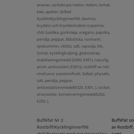
ananas, cantaloupe melon, melon, tomat,
kiwi, apelsin, Grillad
Kycklin(Kycklinginnerfilé, dextros,
kryddor och kryddextrakter (cayenne,
chili, basilika, gurkmeja, oregano, paprika,
persilja, peppar, libbsticka, rosmarin,
spiskummin, vitlök), salt, rapsolja, lök,
tomat, kycklingbuljong, glukossirap,
stabiliseringsmedel (E450, E451), naturlig
arom, antioxidant (E301)), rostbiff av nöt,
vindruvor, passionsfrukt, Sallad, physalis,
salt, persilja, peppar,
antioxidationsmedel(E325, E301, ), socker,
druvsocker, konserveringsmedel(E262,
E250, ),
Bufféfat Nr 2
Bufféfat s
Rostbiff/Kycklinginnerfilé
av Rostbiff
chili/Pastrami med potatisgratäng
samt