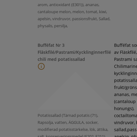
arom, antioxidant (E301)), ananas,
cantaloupe melon, melon, tomat, kiwi,
apelsin, vindruvor, passionsfrukt, Sallad,
physalis, persilja,
Bufféfat Nr 3
Bufféfat s
Fläskfilé/Pastrami/Kycklinginnerfilé
av Fläskfilé,
chili med potatissallad
Pastrami s
Chilimarin
kycklinginne
potatissall
frukt/gröns
ananas, m
(cantaloup
honungs),
Potatissallad (Tärnad potatis (71),
coctailtoma
Rapsolja, vatten, ÄGGULA, socker,
vindruvor, 
modifierad potatisstärkelse, lök, ättika,
sallad,pass
salt, konserveringsmedel (E202, E211),
apelsin, ph