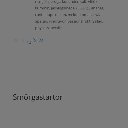
rismjöl, persilja, koriander, salt, vitlök,
kummin, jäsningsmedel (E500ii)), ananas,
cantaloupe melon, melon, tomat, kiwi,
apelsin, vindruvor, passionsfrukt, Sallad,
physalis, persilja,
1
2
Smörgåstårtor