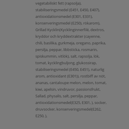
vegetabiliskt fett (rapsolja),
stabiliseringsmedel (E451, E450, E407),
antioxidationsmedel (E301, E331),
konserveringsmedel (E250), rökarom),
Grillad Kycklin(Kycklinginnerfilé, dextros,
kryddor och kryddextrakter (cayenne,
chili, basilika, gurkmeja, oregano, paprika,
persilja, peppar, libbsticka, rosmarin,
spiskummin, vitlök), salt, rapsolja, lök,
tomat, kycklingbuljong, glukossirap,
stabiliseringsmedel (E450, E451), naturlig
arom, antioxidant (E301)), rostbiff av nöt,
ananas, cantaloupe melon, melon, tomat,
kiwi, apelsin, vindruvor, passionsfrukt,
Sallad, physalis, salt, persilja, peppar,
antioxidationsmedel(E325, E301, ), socker,
druvsocker, konserveringsmedel(E262,
E250, ),