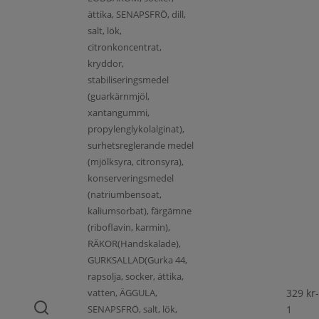
ättika, SENAPSFRÖ, dill,
salt, lök,
citronkoncentrat,
kryddor,
stabiliseringsmedel
(guarkärnmjöl,
xantangummi,
propylenglykolalginat),
surhetsreglerande medel
(mjölksyra, citronsyra),
konserveringsmedel
(natriumbensoat,
kaliumsorbat), färgämne
(riboflavin, karmin),
RÄKOR(Handskalade),
GURKSALLAD(Gurka 44,
rapsolja, socker, ättika,
vatten, ÄGGULA,
329
kr
-
SENAPSFRÖ, salt, lök,
1