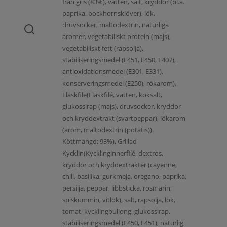
från gris (83%), vatten, salt, kryddor (bl.a.
paprika, bockhornsklöver), lök,
druvsocker, maltodextrin, naturliga
aromer, vegetabiliskt protein (majs),
vegetabiliskt fett (rapsolja),
stabiliseringsmedel (E451, E450, E407),
antioxidationsmedel (E301, E331),
konserveringsmedel (E250), rökarom),
Fläskfile(Fläskfilé, vatten, koksalt,
glukossirap (majs), druvsocker, kryddor
och kryddextrakt (svartpeppar), lökarom
(arom, maltodextrin (potatis)).
Köttmängd: 93%), Grillad
Kycklin(Kycklinginnerfilé, dextros,
kryddor och kryddextrakter (cayenne,
chili, basilika, gurkmeja, oregano, paprika,
persilja, peppar, libbsticka, rosmarin,
spiskummin, vitlök), salt, rapsolja, lök,
tomat, kycklingbuljong, glukossirap,
stabiliseringsmedel (E450, E451), naturlig