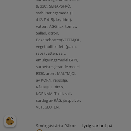
(E 330), SENAPSFRÖ,
stabiliseringsmedel (E
412, E 415), kryddor),
vatten, ÄGG, lax, tomat,
Sallad, citron,
Bakelsebotten(VETEMJÖL,
vegetabiliskt fett (palm,
raps) vatten, salt,
emulgeringsmedel E471,
surhetsreglerande medel
E330, arom, MALTMJÖL
av KORN, rapsolja,
RÅGMJÖL, sirap,
KORNMALT, dill, salt,
surdeg av RÅG, jästpulver,
VETEGLUTEN.
Smörgåstårta Räkor
Lyxig variant på