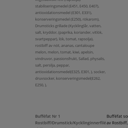
stabiliseringsmedel (E451, E450, E407),
antioxidationsmedel (E301, E331),
konserveringsmedel (E250), rökarom),
Drumsticks grillade (Kycklinglår, vatten,
salt, kryddor, (paprika, koriander, vitlök,
svartpeppar), lök, tomat, rapsolja),
rostbiff av nöt, ananas, cantaloupe
melon, melon, tomat, kiwi, apelsin,
vindruvor, passionsfrukt, Sallad, physalis,
salt, persilja, peppar,
antioxidationsmedel(E325, E301, ), socker,
druvsocker, konserveringsmedel(E262,
E250, ),
Bufféfat Nr 1
Bufféfat s
Rostbiff/Drumstick/Kycklinginnerfilé
av Rostbiff,