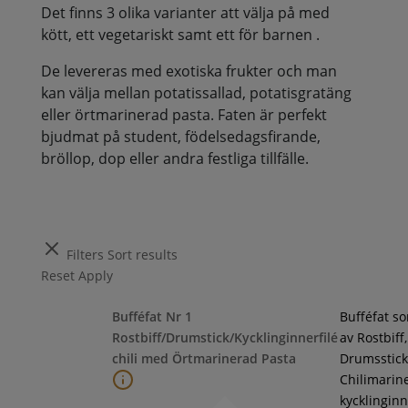
Det finns 3 olika varianter att välja på med
kött, ett vegetariskt samt ett för barnen .
De levereras med exotiska frukter och man
kan välja mellan potatissallad, potatisgratäng
eller örtmarinerad pasta. Faten är perfekt
bjudmat på student, födelsedagsfirande,
bröllop, dop eller andra festliga tillfälle.
Filters
Sort results
Reset
Apply
Bufféfat Nr 1
Bufféfat s
Rostbiff/Drumstick/Kycklinginnerfilé
av Rostbiff,
chili med Örtmarinerad Pasta
Drumsstick
Chilimarin
kycklinginne