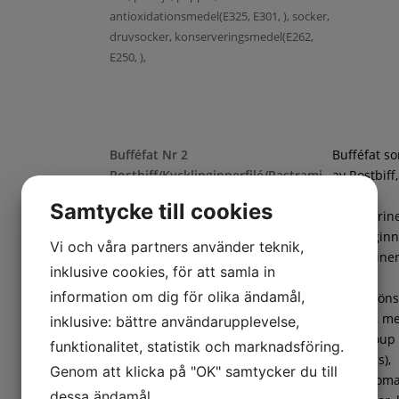
antioxidationsmedel(E325, E301, ), socker,
druvsocker, konserveringsmedel(E262,
E250, ),
Bufféfat Nr 2
Bufféfat s
Rostbiff/Kycklinginnerfilé/Pastrami
av Rostbiff
chili med Örtmarinerad Pasta
samt
Samtycke till cookies
Chilimarin
kycklinginne
Vi och våra partners använder teknik,
Örtmarine
inklusive cookies, för att samla in
pasta,
information om dig för olika ändamål,
frukt/gröns
ananas, m
inklusive: bättre användarupplevelse,
(cantaloup
funktionalitet, statistik och marknadsföring.
Penne örtmarinerad(Pasta (DURUMVETE,
honungs),
Genom att klicka på "OK" samtycker du till
vatten), marinad (vatten, rapsolja, salt,
coctailtoma
dessa ändamål.