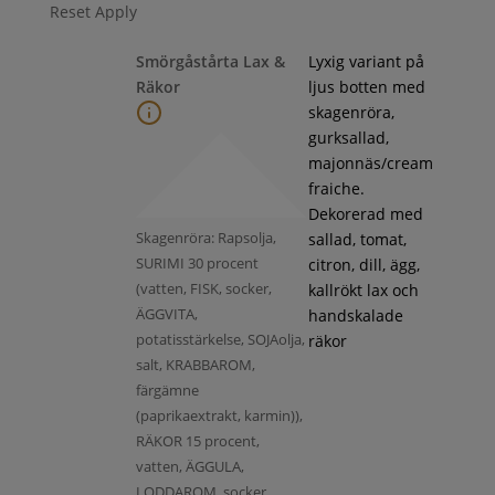
Reset
Apply
Smörgåstårta Lax &
Lyxig variant på
Räkor
ljus botten med
skagenröra,
gurksallad,
majonnäs/cream
fraiche.
Dekorerad med
Skagenröra: Rapsolja,
sallad, tomat,
SURIMI 30 procent
citron, dill, ägg,
(vatten, FISK, socker,
kallrökt lax och
ÄGGVITA,
handskalade
potatisstärkelse, SOJAolja,
räkor
salt, KRABBAROM,
färgämne
(paprikaextrakt, karmin)),
RÄKOR 15 procent,
vatten, ÄGGULA,
LODDAROM, socker,