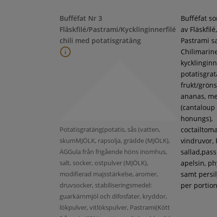
Bufféfat Nr 3
Bufféfat s
Fläskfilé/Pastrami/Kycklinginnerfilé
av Fläskfilé,
chili med potatisgratäng
Pastrami s
Chilimarin
kycklinginne
potatisgra
frukt/gröns
ananas, m
(cantaloup
honungs),
Potatisgratäng(potatis, sås (vatten,
coctailtoma
skumMJÖLK, rapsolja, grädde (MJÖLK),
vindruvor, 
ÄGGula från frigående höns inomhus,
sallad,pass
salt, socker, ostpulver (MJÖLK),
apelsin, ph
modifierad majsstärkelse, aromer,
samt persil
druvsocker, stabiliseringsmedel:
per portion
guarkärnmjöl och difosfater, kryddor,
lökpulver, vitlökspulver, Pastrami(Kött