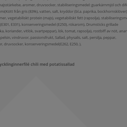
ajsstärkelse, aromer, druvsocker, stabiliseringsmedel: guarkärnmjöl och dif
mi(Kött från gris (83%), vatten, salt, kryddor (bl.a. paprika, bockhornsklöver)
r, vegetabiliskt protein (majs), vegetabiliskt fett (rapsolja), stabiliserings
 (E301, E331), konserveringsmedel (E250), rökarom), Drumsticks grillade
ika, koriander, vitlök, svartpeppar), lök, tomat, rapsolja), rostbiff av nöt, ana
lsin, vindruvor, passionsfrukt, Sallad, physalis, salt, persilja, peppar,
er, druvsocker, konserveringsmedel(E262, E250, ),
ycklinginnerfilé chili med potatissallad