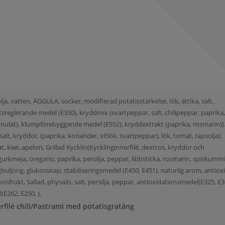
lja, vatten, ÄGGULA, socker, modifierad potatisstärkelse, lök, ättika, salt,
sreglerande medel (E330), kryddmix (svartpeppar, salt, chilipeppar, paprika
granulat), klumpförebyggande medel (E552), kryddextrakt (paprika, rosmarin)).
salt, kryddor, (paprika, koriander, vitlök, svartpeppar), lök, tomat, rapsolja),
kiwi, apelsin, Grillad Kycklin(Kycklinginnerfilé, dextros, kryddor och
, gurkmeja, oregano, paprika, persilja, peppar, libbsticka, rosmarin, spiskumm
ingbuljong, glukossirap, stabiliseringsmedel (E450, E451), naturlig arom, antio
onsfrukt, Sallad, physalis, salt, persilja, peppar, antioxidationsmedel(E325, E30
E262, E250, ),
erfilé chili/Pastrami med potatisgratäng