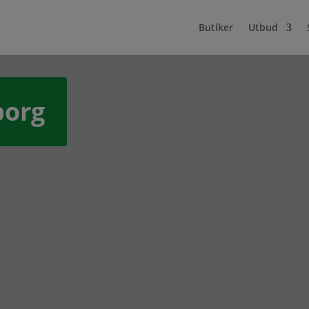
Butiker
Utbud
borg