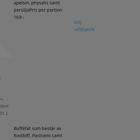
apelsin, physalis samt
persiljaPris per portion
169:-
Välj
utförande
,
,
in,
xidant
1, ),
Bufféfat som består av
Rostbiff, Pastrami samt