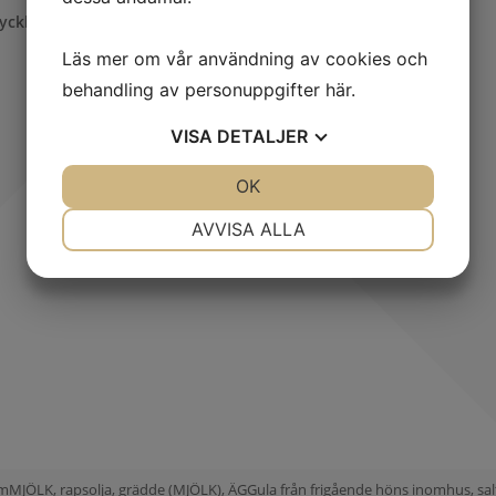
ycklinginnerfilé chili med potatisgratäng
Läs mer om vår användning av cookies och
behandling av personuppgifter
här
.
VISA
DETALJER
JA
NEJ
OK
JA
NEJ
NÖDVÄNDIG
INSTÄLLNINGAR
AVVISA ALLA
JA
NEJ
JA
NEJ
MARKNADSFÖRING
STATISTIK
umMJÖLK, rapsolja, grädde (MJÖLK), ÄGGula från frigående höns inomhus, sal