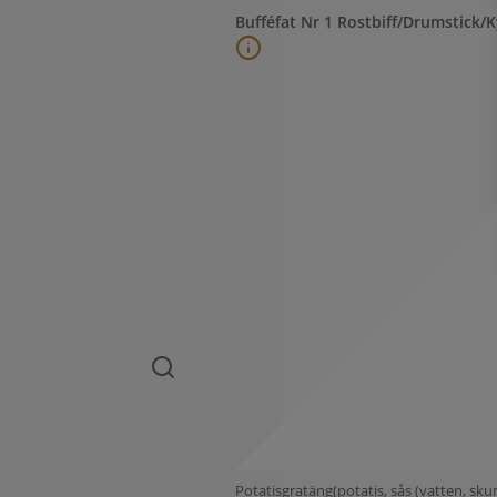
Bufféfat Nr 1 Rostbiff/Drumstick/K
Potatisgratäng(potatis, sås (vatten, sk