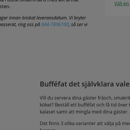
Välj en
sten.
agar innan önskat leveransdatum. Vi bryter
 passerat, ring oss på
044-7806100
, så ser vi
Bufféfat det självklara valet
Vill du servera dina gäster fräsch, smakrik 
köket? Beställ ett bufféfat och få tid över til
kalaset samt att mingla med dina gäster.
Det finns 3 olika varianter att välja på me