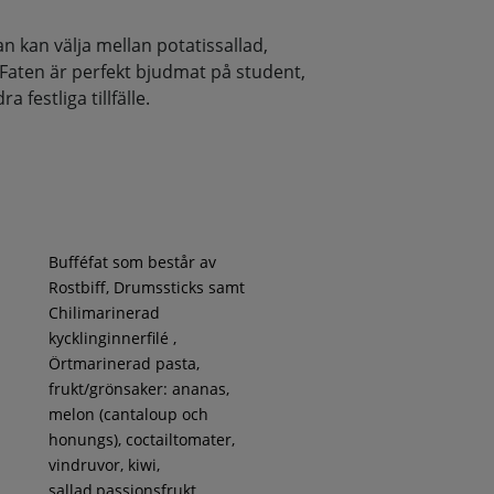
 kan välja mellan potatissallad,
 Faten är perfekt bjudmat på student,
 festliga tillfälle.
Bufféfat som består av
Rostbiff, Drumssticks samt
Chilimarinerad
kycklinginnerfilé ,
Örtmarinerad pasta,
frukt/grönsaker: ananas,
melon (cantaloup och
honungs), coctailtomater,
vindruvor, kiwi,
sallad,passionsfrukt,