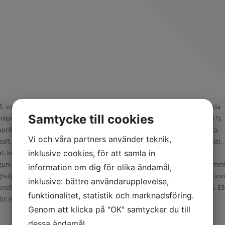
tten), marinad (vatten, rapsolja, salt, vitvinsvinäger, äppeljuice, krydda
Samtycke till cookies
, chilipeppar, spiskummin, cayennepeppar), konserveringsmedel (E202, E211),
prikaextrakt, örter (persilja, gräslök, oregano, timjan, basilika, koriander)),
Vi och våra partners använder teknik,
salt, kryddor, (paprika, koriander, vitlök, svartpeppar), lök, tomat, rapsolja),
kiwi, apelsin, Grillad Kycklin(Kycklinginnerfilé, dextros, kryddor och
inklusive cookies, för att samla in
, gurkmeja, oregano, paprika, persilja, peppar, libbsticka, rosmarin, spiskumm
information om dig för olika ändamål,
ingbuljong, glukossirap, stabiliseringsmedel (E450, E451), naturlig arom, antio
inklusive: bättre användarupplevelse,
onsfrukt, Sallad, physalis, salt, persilja, peppar, antioxidationsmedel(E325, E30
funktionalitet, statistik och marknadsföring.
E262, E250, ),
Genom att klicka på "OK" samtycker du till
dessa ändamål.