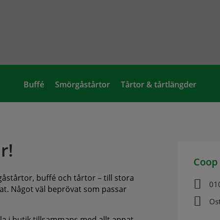
Buffé
Smörgåstårtor
Tårtor & tårtlängder
r!
Coop 
stårtor, buffé och tårtor – till stora

01
annat. Något väl beprövat som passar

Os
ala i butik tillsammans med allt annat