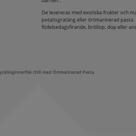
barnen .
De levereras med exotiska frukter och man
potatisgratäng eller örtmarinerad pasta.
födelsedagsfirande, bröllop, dop eller andra
ycklinginnerfilé chili med Örtmarinerad Pasta