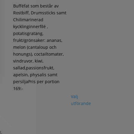
Bufféfat som består av
Rostbiff, Drumssticks samt
Chilimarinerad
kycklinginnerfilé ,
potatisgratäng,
frukt/grönsaker: ananas,
melon (cantaloup och
honungs), coctailtomater,
vindruvor, kiwi,
sallad,passionsfrukt,
apelsin, physalis samt
persiljaPris per portion
169:-
Välj
utförande
t,