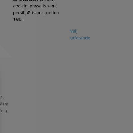
apelsin, physalis samt
persiljaPris per portion
169:-
Välj
utförande
in,
xidant
1, ),