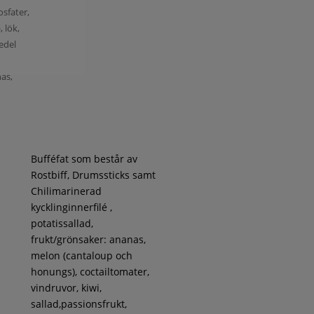
osfater,
, lök,
medel
nas,
Bufféfat som består av
Rostbiff, Drumssticks samt
Chilimarinerad
kycklinginnerfilé ,
potatissallad,
frukt/grönsaker: ananas,
melon (cantaloup och
honungs), coctailtomater,
vindruvor, kiwi,
sallad,passionsfrukt,