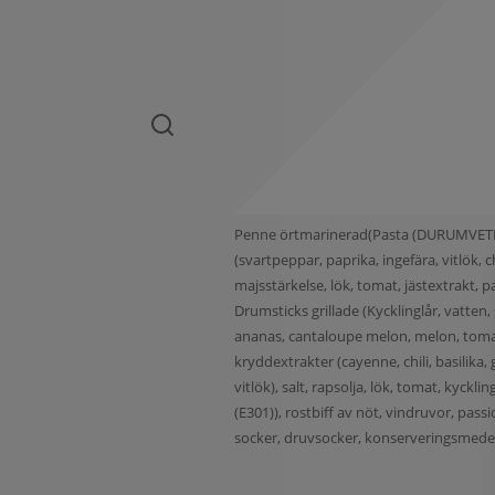
Penne örtmarinerad(Pasta (DURUMVETE, va
(svartpeppar, paprika, ingefära, vitlök
majsstärkelse, lök, tomat, jästextrakt, pa
Drumsticks grillade (Kycklinglår, vatten, 
ananas, cantaloupe melon, melon, tomat, 
kryddextrakter (cayenne, chili, basilika
vitlök), salt, rapsolja, lök, tomat, kyckl
(E301)), rostbiff av nöt, vindruvor, passi
socker, druvsocker, konserveringsmedel(