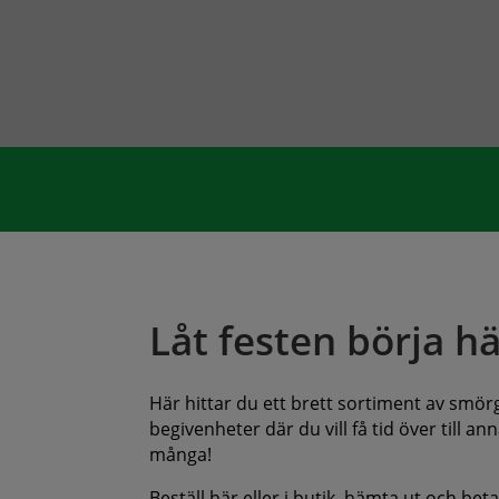
Låt festen börja hä
Här hittar du ett brett sortiment av smörgå
begivenheter där du vill få tid över till 
många!
Beställ här eller i butik, hämta ut och bet