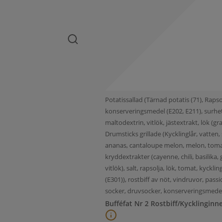
Potatissallad (Tärnad potatis (71), Rapso
konserveringsmedel (E202, E211), surhet
maltodextrin, vitlök, jästextrakt, lök (
Drumsticks grillade (Kycklinglår, vatten, 
ananas, cantaloupe melon, melon, tomat, 
kryddextrakter (cayenne, chili, basilika
vitlök), salt, rapsolja, lök, tomat, kyckl
(E301)), rostbiff av nöt, vindruvor, passi
socker, druvsocker, konserveringsmedel(
Bufféfat Nr 2 Rostbiff/Kycklinginn