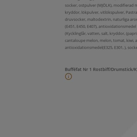
socker, ostpulver (MJÖLK), modifierad m
kryddor, lökpulver, vitlökspulver, Pastra
druvsocker, maltodextrin, naturliga arome
(E451, E450, E407), antioxidationsmedel
(Kycklinglår, vatten, salt, kryddor, (papr
cantaloupe melon, melon, tomat, kiwi, ape
antioxidationsmedel(E325, E301, ), sock
Bufféfat Nr 1 Rostbiff/Drumstick/K