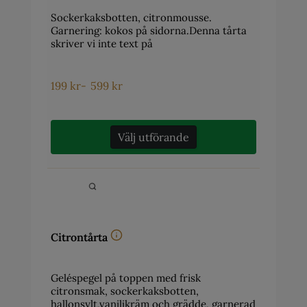
Sockerkaksbotten, citronmousse.
Garnering: kokos på sidorna.Denna tårta
skriver vi inte text på
199
kr
-
599
kr
Välj utförande
Citrontårta
Geléspegel på toppen med frisk
citronsmak, sockerkaksbotten,
hallonsylt,vaniljkräm och grädde, garnerad