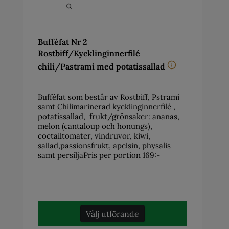
Bufféfat Nr 2
Rostbiff/Kycklinginnerfilé
chili/Pastrami med potatissallad
Bufféfat som består av Rostbiff, Pstrami
samt Chilimarinerad kycklinginnerfilé ,
potatissallad, frukt/grönsaker: ananas,
melon (cantaloup och honungs),
coctailtomater, vindruvor, kiwi,
sallad,passionsfrukt, apelsin, physalis
samt persiljaPris per portion 169:-
Välj utförande