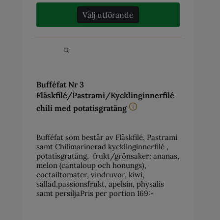
Välj utförande
Bufféfat Nr 3
Fläskfilé/Pastrami/Kycklinginnerfilé
chili med potatisgratäng
Bufféfat som består av Fläskfilé, Pastrami
samt Chilimarinerad kycklinginnerfilé ,
potatisgratäng, frukt/grönsaker: ananas,
melon (cantaloup och honungs),
coctailtomater, vindruvor, kiwi,
sallad,passionsfrukt, apelsin, physalis
samt persiljaPris per portion 169:-