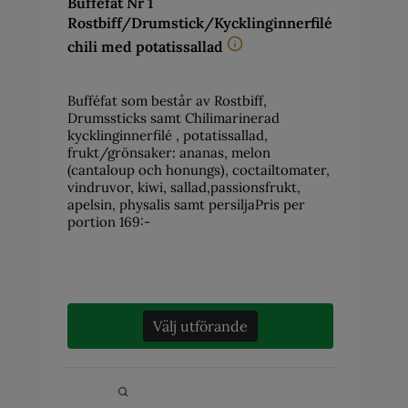
Bufféfat Nr 1
Rostbiff/Drumstick/Kycklinginnerfilé
chili med potatissallad
Bufféfat som består av Rostbiff,
Drumssticks samt Chilimarinerad
kycklinginnerfilé , potatissallad,
frukt/grönsaker: ananas, melon
(cantaloup och honungs), coctailtomater,
vindruvor, kiwi, sallad,passionsfrukt,
apelsin, physalis samt persiljaPris per
portion 169:-
Välj utförande