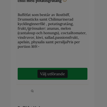
chili med potatisgratäng
Bufféfat som består av Rostbiff,
Drumssticks samt Chilimarinerad
kycklinginnerfilé , potatisgratäng,
frukt/grönsaker: ananas, melon
(cantaloup och honungs), coctailtomater,
vindruvor, kiwi, sallad,passionsfrukt,
apelsin, physalis samt persiljaPris per
portion 169:-
Välj utförande