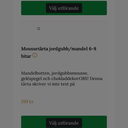
Välj utförande
Moussetårta jordgubb/mandel 6-8
bitar
Mandelbotten, jordgubbsmousse,
geléspegel och chokladdekorOBS! Denna
tårta skriver vi inte text på
199
kr
Välj utförande