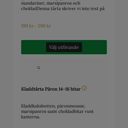
mandariner, marsipanros och
chokladDenna tårta skriver vi inte text på
199
kr
-
599
kr
Välj utförande
Kladdtårta Päron 14-16 bitar
Kladdkaksbotten, päronmousse,
marsipanros samt chokladbitar runt
kanterna.