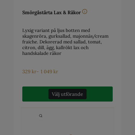
Smörgåstårta Lax & Räkor
Lyxig variant på ljus botten med
skagenröra, gurksallad, majonnäs/cream
fraiche. Dekorerad med sallad, tomat,
citron, dill, ägg, kallrökt lax och
handskalade räkor
329
kr
-
1 049
kr
Välj utförande