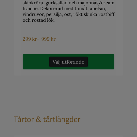
skinkröra, gurksallad och majonnäs/cream
fraiche. Dekorerad med tomat, apelsin,
vindruvor, persilja, ost, rökt skinka rostbiff
och rostad lök.
299
kr
-
999
kr
Välj utförande
Tårtor & tårtlängder