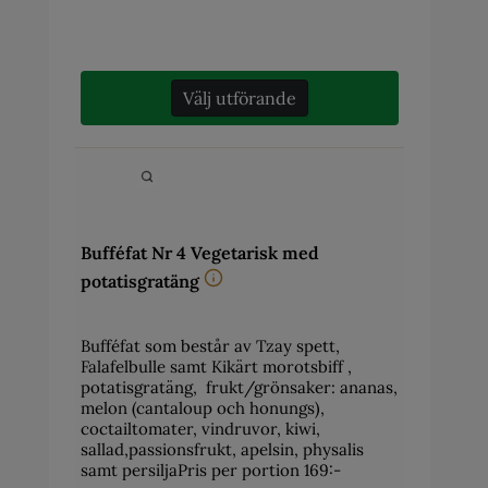
Välj utförande
Bufféfat Nr 4 Vegetarisk med
potatisgratäng
Bufféfat som består av Tzay spett,
Falafelbulle samt Kikärt morotsbiff ,
potatisgratäng, frukt/grönsaker: ananas,
melon (cantaloup och honungs),
coctailtomater, vindruvor, kiwi,
sallad,passionsfrukt, apelsin, physalis
samt persiljaPris per portion 169:-