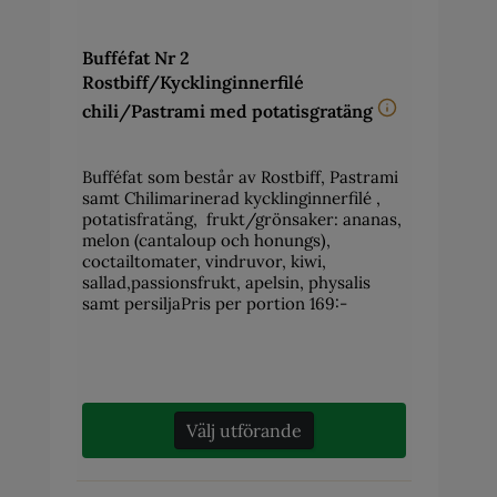
Bufféfat Nr 2
Rostbiff/Kycklinginnerfilé
chili/Pastrami med potatisgratäng
Bufféfat som består av Rostbiff, Pastrami
samt Chilimarinerad kycklinginnerfilé ,
potatisfratäng, frukt/grönsaker: ananas,
melon (cantaloup och honungs),
coctailtomater, vindruvor, kiwi,
sallad,passionsfrukt, apelsin, physalis
samt persiljaPris per portion 169:-
Välj utförande