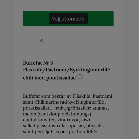
Välj utförande
Bufféfat Nr 3
Fläskfilé/Pastrami/Kycklinginnerfilé
chili med potatissallad
Bufféfat som består av Fläskfilé, Pastrami
samt Chilimarinerad kycklinginnerfilé ,
potatissallad, frukt/grönsaker: ananas,
melon (cantaloup och honungs),
coctailtomater, vindruvor, kiwi,
sallad,passionsfrukt, apelsin, physalis
samt persiljaPris per portion 169:-