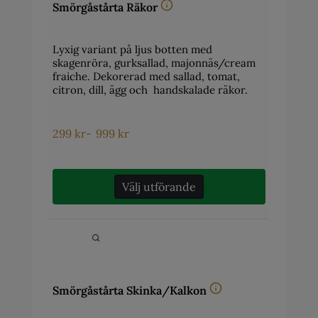
Smörgåstårta Räkor
Lyxig variant på ljus botten med
skagenröra, gurksallad, majonnäs/cream
fraiche. Dekorerad med sallad, tomat,
citron, dill, ägg och handskalade räkor.
299
kr
-
999
kr
Välj utförande
Smörgåstårta Skinka/Kalkon