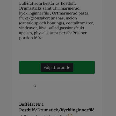
Bufféfat som består av Rostbiff,
Drumssticks samt Chilimarinerad
kycklinginnerfilé , Örtmarinerad pasta,
frukt/grönsaker: ananas, melon
(cantaloup och honungs), coctailtomater,
vindruvor, kiwi, sallad,passionsfrukt,
apelsin, physalis samt persiljaPris per
portion 169:-
Välj utförande
Bufféfat Nr 1
Rostbiff/Drumstick/Kycklinginnerfilé