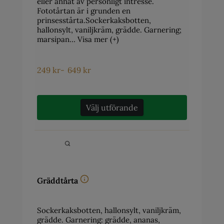
eller annat av personligt intresse.
Fototårtan är i grunden en
prinsesstårta.Sockerkaksbotten,
hallonsylt, vaniljkräm, grädde. Garnering;
marsipan…
Visa mer (+)
249
kr
-
649
kr
Välj utförande
Gräddtårta
Sockerkaksbotten, hallonsylt, vaniljkräm,
grädde. Garnering: grädde, ananas,