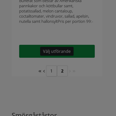
Bufféfat som består av Amerikanska
pannkakor och köttbullar samt,
potatissallad, melon cantaloup,
coctailtomater, vindruvor, sallad, apelsin,
nutella samt hallonsyltPris per portion 99:-
Välj utförande
1
2
Smörgåstårtor