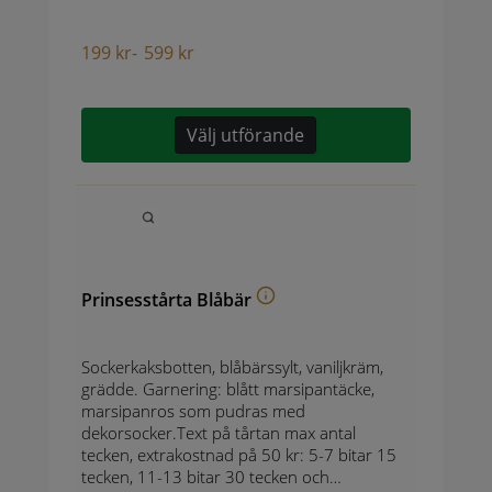
199
kr
-
599
kr
Välj utförande
Prinsesstårta Blåbär
Sockerkaksbotten, blåbärssylt, vaniljkräm,
grädde. Garnering: blått marsipantäcke,
marsipanros som pudras med
dekorsocker.Text på tårtan max antal
tecken, extrakostnad på 50 kr: 5-7 bitar 15
tecken, 11-13 bitar 30 tecken och…