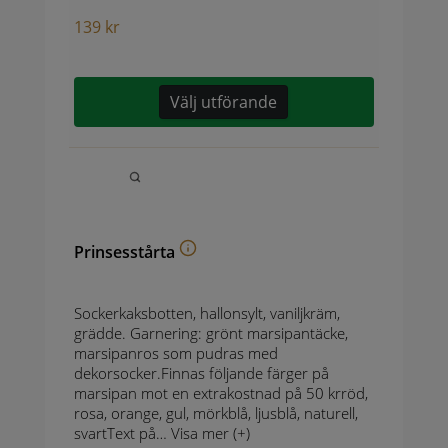
139
kr
Välj utförande
Prinsesstårta
Sockerkaksbotten, hallonsylt, vaniljkräm,
grädde. Garnering: grönt marsipantäcke,
marsipanros som pudras med
dekorsocker.Finnas följande färger på
marsipan mot en extrakostnad på 50 krröd,
rosa, orange, gul, mörkblå, ljusblå, naturell,
svartText på…
Visa mer (+)