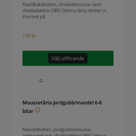
Kladdkaksbotten, chokladmousse samt
chokladdekor.OBS! Denna tårta skriver vi
inte text på
199
kr
Välj utförande
Moussetårta jordgubb/mandel 6-8
bitar
Mandelbotten, jordgubbsmousse,
geléspegel och chokladdekorOBS! Denna