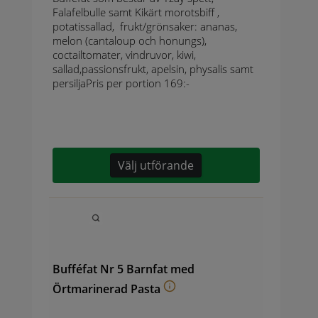
Falafelbulle samt Kikärt morotsbiff ,
potatissallad, frukt/grönsaker: ananas,
melon (cantaloup och honungs),
coctailtomater, vindruvor, kiwi,
sallad,passionsfrukt, apelsin, physalis samt
persiljaPris per portion 169:-
Välj utförande
Bufféfat Nr 5 Barnfat med
Örtmarinerad Pasta