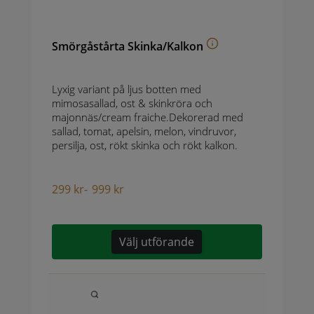
Smörgåstårta Skinka/Kalkon
Lyxig variant på ljus botten med
mimosasallad, ost & skinkröra och
majonnäs/cream fraiche.Dekorerad med
sallad, tomat, apelsin, melon, vindruvor,
persilja, ost, rökt skinka och rökt kalkon.
299
kr
-
999
kr
Välj utförande