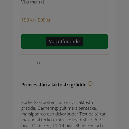
Visa mer (+)
199
kr
-
599
kr
Välj utförande
Prinsesstårta laktosfri grädde
Sockerkaksbotten, hallonsylt, laktosfri
grädde. Garnering: gult marsipantäcke,
marsipanros och dekorpuder.Text på tårtan
max antal tecken, extrakostnad 50 kr: 5-7
bitar 15 tecken, 11-13 bitar 30 tecken och