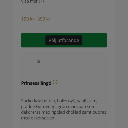
Visa mer (+)
199
kr
-
599
kr
Välj utförande
Prinsesslängd
Sockerkaksbotten, hallonsylt, vaniljkräm,
grädde.Garnering: grön marsipan som
dekoreras med ripplad choklad samt pudras
med dekorsocker.