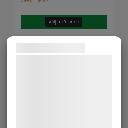
249
kr
-
649
kr
Välj utförande
Samtykke til cookies
Vi og vores samarbejdspartnere bruger
Blåbärstårta
teknologier, herunder cookies, til at
indsamle oplysninger om dig til forskellige
Blåbär i gelé på toppen, sockerkaksbotten,
formål, herunder: Tilpasning af annoncering,
hallonsylt, vaniljkräm, gräddeDenna tårta
bedre brugeroplevelse, funktionalitet,
skriver vi inte text på
statistik og marketing. Disse oplysninger
kan blive delt med annoncerings- og
199
kr
-
599
kr
analysepartnere, som kan kombinere dem
med data, du tidligere har givet dem eller