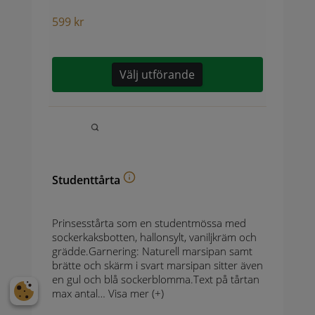
599
kr
Välj utförande
Studenttårta
Prinsesstårta som en studentmössa med
sockerkaksbotten, hallonsylt, vaniljkräm och
grädde.Garnering: Naturell marsipan samt
brätte och skärm i svart marsipan sitter även
en gul och blå sockerblomma.Text på tårtan
max antal…
Visa mer (+)