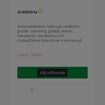
Gräddtårta
Sockerkaksbotten, hallonsylt, vaniljkräm,
grädde. Garnering: grädde, ananas,
mandariner, marsipanros och
chokladDenna tårta skriver vi inte text på
199
kr
-
599
kr
Välj utförande