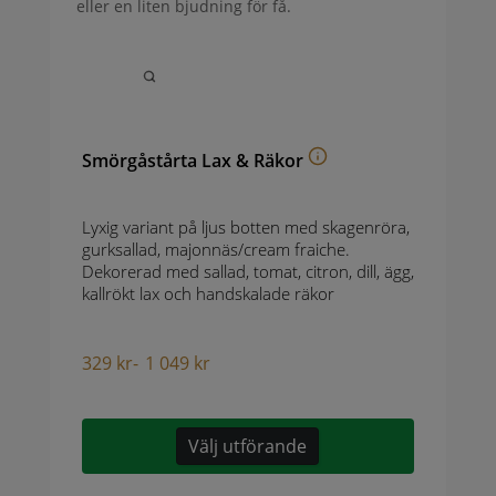
eller en liten bjudning för få.
Smörgåstårta Lax & Räkor
Lyxig variant på ljus botten med skagenröra,
gurksallad, majonnäs/cream fraiche.
Dekorerad med sallad, tomat, citron, dill, ägg,
kallrökt lax och handskalade räkor
329
kr
-
1 049
kr
Välj utförande