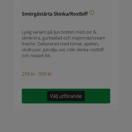
Smörgåstårta Skinka/Rostbiff
Lyxig variant på ljus botten med ost &
skinkröra, gurksallad och majonnäs/cream
fraiche. Dekorerad med tomat, apelsin,
vindruvor, persilja, ost, rökt skinka rostbiff
och rostad lök.
299
kr
-
999
kr
Välj utförande