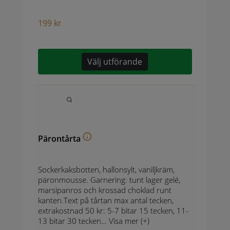
199
kr
Välj utförande
Pärontårta
Sockerkaksbotten, hallonsylt, vaniljkräm,
päronmousse. Garnering: tunt lager gelé,
marsipanros och krossad choklad runt
kanten.Text på tårtan max antal tecken,
extrakostnad 50 kr: 5-7 bitar 15 tecken, 11-
13 bitar 30 tecken…
Visa mer (+)