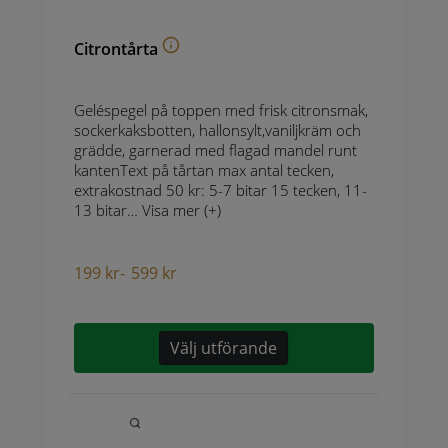
Citrontårta
Geléspegel på toppen med frisk citronsmak,
sockerkaksbotten, hallonsylt,vaniljkräm och
grädde, garnerad med flagad mandel runt
kantenText på tårtan max antal tecken,
extrakostnad 50 kr: 5-7 bitar 15 tecken, 11-
13 bitar…
Visa mer (+)
199
kr
-
599
kr
Välj utförande