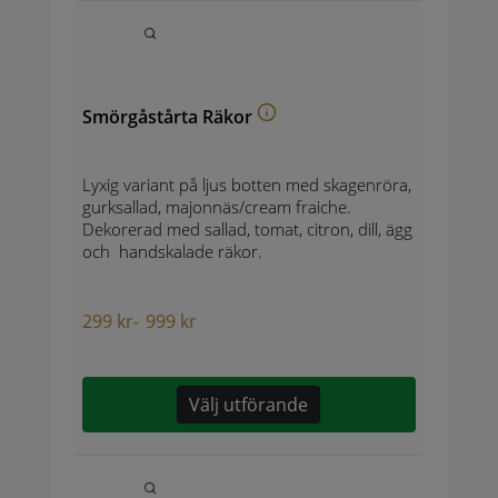
Smörgåstårta Räkor
Lyxig variant på ljus botten med skagenröra,
gurksallad, majonnäs/cream fraiche.
Dekorerad med sallad, tomat, citron, dill, ägg
och handskalade räkor.
299
kr
-
999
kr
Välj utförande