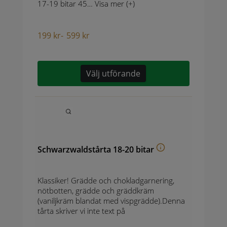
17-19 bitar 45…
Visa mer (+)
199
kr
-
599
kr
Välj utförande
Schwarzwaldstårta 18-20 bitar
Klassiker! Grädde och chokladgarnering,
nötbotten, grädde och gräddkräm
(vaniljkräm blandat med vispgrädde).Denna
tårta skriver vi inte text på