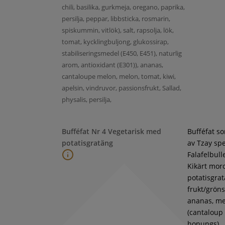
chili, basilika, gurkmeja, oregano, paprika,
persilja, peppar, libbsticka, rosmarin,
spiskummin, vitlök), salt, rapsolja, lök,
tomat, kycklingbuljong, glukossirap,
stabiliseringsmedel (E450, E451), naturlig
arom, antioxidant (E301)), ananas,
cantaloupe melon, melon, tomat, kiwi,
apelsin, vindruvor, passionsfrukt, Sallad,
physalis, persilja,
Bufféfat Nr 4 Vegetarisk med
Bufféfat s
potatisgratäng
av Tzay spe
Falafelbull
Kikärt moro
potatisgra
frukt/gröns
ananas, m
(cantaloup
honungs),