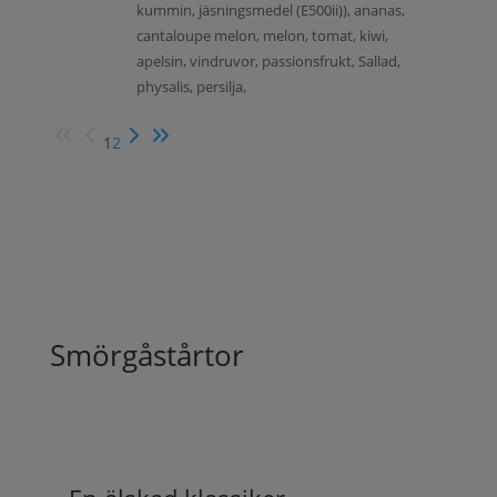
kummin, jäsningsmedel (E500ii)), ananas,
cantaloupe melon, melon, tomat, kiwi,
apelsin, vindruvor, passionsfrukt, Sallad,
physalis, persilja,
1
2
Smörgåstårtor