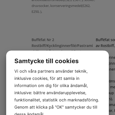
druvsocker, konserveringsmedel(E262,
E250, ),
Bufféfat Nr 2
Bufféfat s
Rostbiff/Kycklinginnerfilé/Pastrami
av Rostbiff
chili med Örtmarinerad Pasta
samt
Chilimarin
Samtycke till cookies
kycklinginne
Örtmarine
Vi och våra partners använder teknik,
pasta,
inklusive cookies, för att samla in
frukt/gröns
information om dig för olika ändamål,
ananas, m
inklusive: bättre användarupplevelse,
(cantaloup
Penne örtmarinerad(Pasta (DURUMVETE,
honungs),
funktionalitet, statistik och marknadsföring.
vatten), marinad (vatten, rapsolja, salt,
coctailtoma
Genom att klicka på "OK" samtycker du till
vitvinsvinäger, äppeljuice, krydda
vindruvor, 
dessa ändamål.