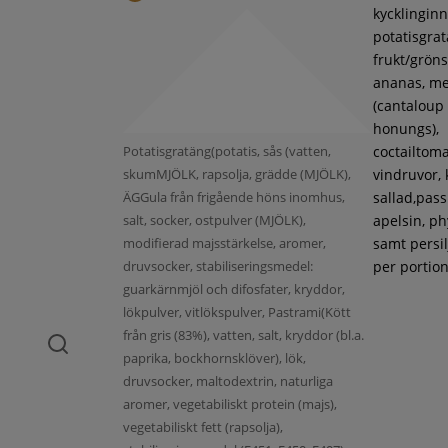
kycklinginne
potatisgra
frukt/gröns
ananas, m
(cantaloup
honungs),
Potatisgratäng(potatis, sås (vatten,
coctailtoma
skumMJÖLK, rapsolja, grädde (MJÖLK),
vindruvor, 
ÄGGula från frigående höns inomhus,
sallad,pass
salt, socker, ostpulver (MJÖLK),
apelsin, ph
modifierad majsstärkelse, aromer,
samt persil
druvsocker, stabiliseringsmedel:
per portion
guarkärnmjöl och difosfater, kryddor,
lökpulver, vitlökspulver, Pastrami(Kött
från gris (83%), vatten, salt, kryddor (bl.a.
paprika, bockhornsklöver), lök,
druvsocker, maltodextrin, naturliga
aromer, vegetabiliskt protein (majs),
vegetabiliskt fett (rapsolja),