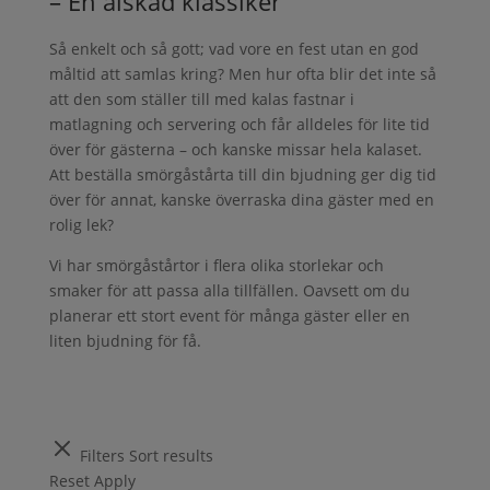
– En älskad klassiker
Så enkelt och så gott; vad vore en fest utan en god
måltid att samlas kring? Men hur ofta blir det inte så
att den som ställer till med kalas fastnar i
matlagning och servering och får alldeles för lite tid
över för gästerna – och kanske missar hela kalaset.
Att beställa smörgåstårta till din bjudning ger dig tid
över för annat, kanske överraska dina gäster med en
rolig lek?
Vi har smörgåstårtor i flera olika storlekar och
smaker för att passa alla tillfällen. Oavsett om du
planerar ett stort event för många gäster eller en
liten bjudning för få.
Filters
Sort results
Reset
Apply