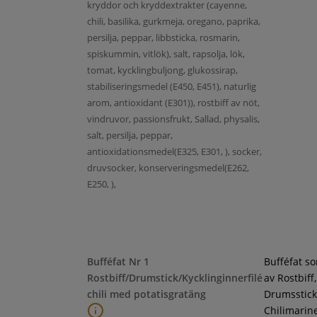
kryddor och kryddextrakter (cayenne,
chili, basilika, gurkmeja, oregano, paprika,
persilja, peppar, libbsticka, rosmarin,
spiskummin, vitlök), salt, rapsolja, lök,
tomat, kycklingbuljong, glukossirap,
stabiliseringsmedel (E450, E451), naturlig
arom, antioxidant (E301)), rostbiff av nöt,
vindruvor, passionsfrukt, Sallad, physalis,
salt, persilja, peppar,
antioxidationsmedel(E325, E301, ), socker,
druvsocker, konserveringsmedel(E262,
E250, ),
Bufféfat Nr 1
Bufféfat s
Rostbiff/Drumstick/Kycklinginnerfilé
av Rostbiff,
chili med potatisgratäng
Drumsstick
Chilimarin