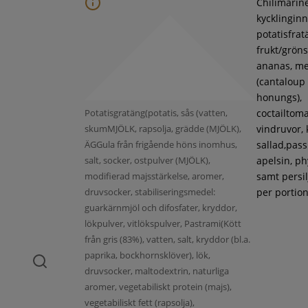
Chilimarin
kycklinginne
potatisfrat
frukt/gröns
ananas, m
(cantaloup
honungs),
Potatisgratäng(potatis, sås (vatten,
coctailtoma
skumMJÖLK, rapsolja, grädde (MJÖLK),
vindruvor, 
ÄGGula från frigående höns inomhus,
sallad,pass
salt, socker, ostpulver (MJÖLK),
apelsin, ph
modifierad majsstärkelse, aromer,
samt persil
druvsocker, stabiliseringsmedel:
per portion
guarkärnmjöl och difosfater, kryddor,
lökpulver, vitlökspulver, Pastrami(Kött
från gris (83%), vatten, salt, kryddor (bl.a.
paprika, bockhornsklöver), lök,
druvsocker, maltodextrin, naturliga
aromer, vegetabiliskt protein (majs),
vegetabiliskt fett (rapsolja),