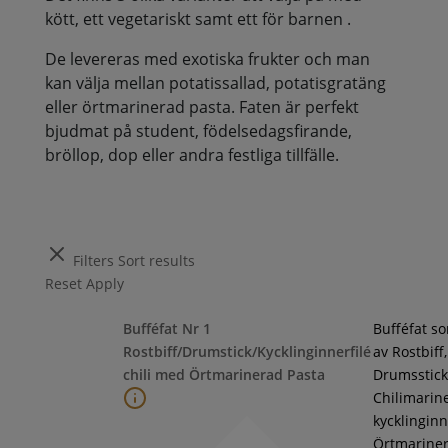
kött, ett vegetariskt samt ett för barnen .
De levereras med exotiska frukter och man
kan välja mellan potatissallad, potatisgratäng
eller örtmarinerad pasta. Faten är perfekt
bjudmat på student, födelsedagsfirande,
bröllop, dop eller andra festliga tillfälle.
Filters
Sort results
Reset
Apply
Bufféfat Nr 1
Bufféfat s
Rostbiff/Drumstick/Kycklinginnerfilé
av Rostbiff,
chili med Örtmarinerad Pasta
Drumsstick
Chilimarin
kycklinginne
Örtmarine