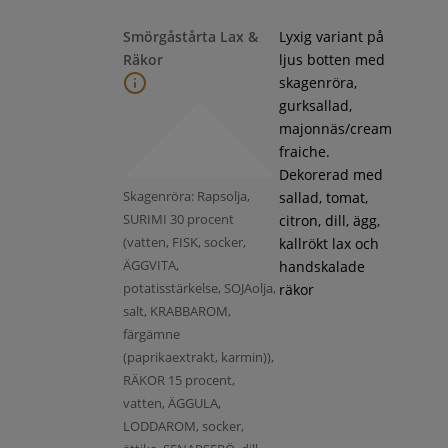
Smörgåstårta Lax &
Lyxig variant på
Räkor
ljus botten med
skagenröra,
gurksallad,
majonnäs/cream
fraiche.
Dekorerad med
Skagenröra: Rapsolja,
sallad, tomat,
SURIMI 30 procent
citron, dill, ägg,
(vatten, FISK, socker,
kallrökt lax och
ÄGGVITA,
handskalade
potatisstärkelse, SOJAolja,
räkor
salt, KRABBAROM,
färgämne
(paprikaextrakt, karmin)),
RÄKOR 15 procent,
vatten, ÄGGULA,
LODDAROM, socker,