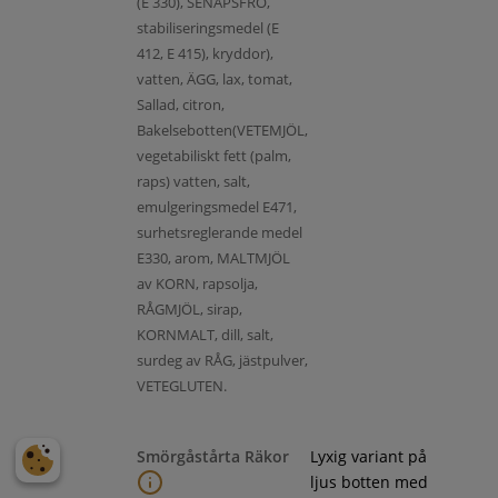
(E 330), SENAPSFRÖ,
stabiliseringsmedel (E
412, E 415), kryddor),
vatten, ÄGG, lax, tomat,
Sallad, citron,
Bakelsebotten(VETEMJÖL,
vegetabiliskt fett (palm,
raps) vatten, salt,
emulgeringsmedel E471,
surhetsreglerande medel
E330, arom, MALTMJÖL
av KORN, rapsolja,
RÅGMJÖL, sirap,
KORNMALT, dill, salt,
surdeg av RÅG, jästpulver,
VETEGLUTEN.
Smörgåstårta Räkor
Lyxig variant på
ljus botten med