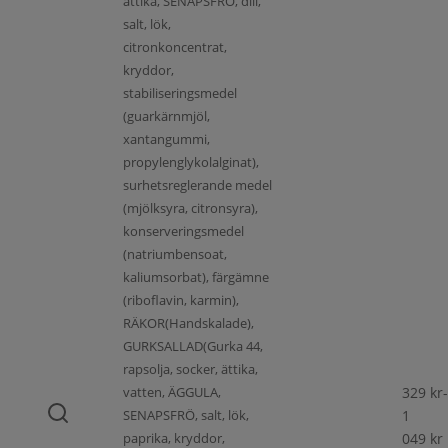
ättika, SENAPSFRÖ, dill,
salt, lök,
citronkoncentrat,
kryddor,
stabiliseringsmedel
(guarkärnmjöl,
xantangummi,
propylenglykolalginat),
surhetsreglerande medel
(mjölksyra, citronsyra),
konserveringsmedel
(natriumbensoat,
kaliumsorbat), färgämne
(riboflavin, karmin),
RÄKOR(Handskalade),
GURKSALLAD(Gurka 44,
rapsolja, socker, ättika,
vatten, ÄGGULA,
329
kr
-
SENAPSFRÖ, salt, lök,
1
paprika, kryddor,
049
kr