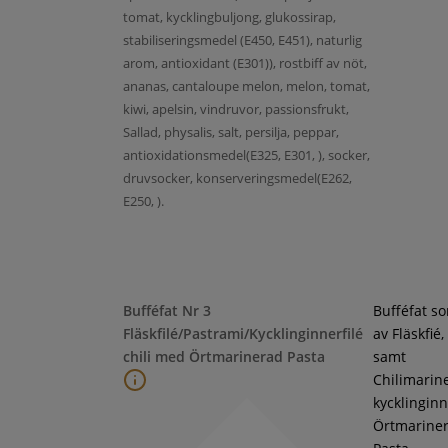
tomat, kycklingbuljong, glukossirap,
stabiliseringsmedel (E450, E451), naturlig
arom, antioxidant (E301)), rostbiff av nöt,
ananas, cantaloupe melon, melon, tomat,
kiwi, apelsin, vindruvor, passionsfrukt,
Sallad, physalis, salt, persilja, peppar,
antioxidationsmedel(E325, E301, ), socker,
druvsocker, konserveringsmedel(E262,
E250, ).
Bufféfat Nr 3
Bufféfat s
Fläskfilé/Pastrami/Kycklinginnerfilé
av Fläskfié
chili med Örtmarinerad Pasta
samt
Chilimarin
kycklinginne
Örtmarine