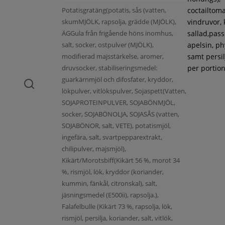
Potatisgratäng(potatis, sås (vatten,
coctailtoma
skumMJÖLK, rapsolja, grädde (MJÖLK),
vindruvor, 
ÄGGula från frigående höns inomhus,
sallad,pass
salt, socker, ostpulver (MJÖLK),
apelsin, ph
modifierad majsstärkelse, aromer,
samt persil
druvsocker, stabiliseringsmedel:
per portion
guarkärnmjöl och difosfater, kryddor,
lökpulver, vitlökspulver, Sojaspett(Vatten,
SOJAPROTEINPULVER, SOJABÖNMJÖL,
socker, SOJABÖNOLJA, SOJASÅS (vatten,
SOJABÖNOR, salt, VETE), potatismjöl,
ingefära, salt, svartpepparextrakt,
chilipulver, majsmjöl),
Kikärt/Morotsbiff(Kikärt 56 %, morot 34
%, rismjöl, lök, kryddor (koriander,
kummin, fänkål, citronskal), salt,
jäsningsmedel (E500ii), rapsolja.),
Falafelbulle (Kikärt 73 %, rapsolja, lök,
rismjöl, persilja, koriander, salt, vitlök,