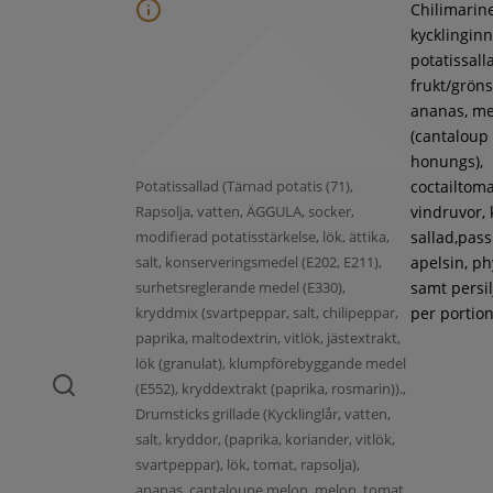
Chilimarin
kycklinginne
potatissall
frukt/gröns
ananas, m
(cantaloup
honungs),
Potatissallad (Tärnad potatis (71),
coctailtoma
Rapsolja, vatten, ÄGGULA, socker,
vindruvor, 
modifierad potatisstärkelse, lök, ättika,
sallad,pass
salt, konserveringsmedel (E202, E211),
apelsin, ph
surhetsreglerande medel (E330),
samt persil
kryddmix (svartpeppar, salt, chilipeppar,
per portion
paprika, maltodextrin, vitlök, jästextrakt,
lök (granulat), klumpförebyggande medel
(E552), kryddextrakt (paprika, rosmarin)).,
Drumsticks grillade (Kycklinglår, vatten,
salt, kryddor, (paprika, koriander, vitlök,
svartpeppar), lök, tomat, rapsolja),
ananas, cantaloupe melon, melon, tomat,