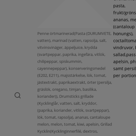
pasta,
frukt/gröns
ananas, m
(cantaloup
Penne örtmarinerad(Pasta (DURUMVETE,
honungs),
vatten), marinad (vatten, rapsolja, salt,
coctailtoma
vitvinsvinäger, äppeljuice, krydda
vindruvor, 
(svartpeppar, paprika, ingefära, vitlök,
sallad,pass
chilipeppar, spiskummin,
apelsin, ph
cayennepeppar), konserveringsmedel
samt persil
(E202, E211), majsstärkelse, lök, tomat,
per portion
jästextrakt, paprikaextrakt, örter (persilja,
gräslök, oregano, timjan, basilika,
koriander)), Drumsticks grillade
(Kycklinglår, vatten, salt, kryddor,
(paprika, koriander, vitlök, svartpeppar),
lök, tomat, rapsolja), ananas, cantaloupe
melon, melon, tomat, kiwi, apelsin, Grillad
Kycklin(Kycklinginnerfilé, dextros,