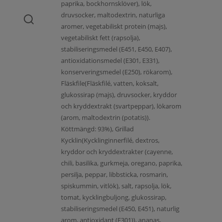
paprika, bockhornsklöver), lök,
druvsocker, maltodextrin, naturliga
aromer, vegetabiliskt protein (majs),
vegetabiliskt fett (rapsolja),
stabiliseringsmedel (E451, E450, E407),
antioxidationsmedel (E301, E331),
konserveringsmedel (E250), rökarom),
Fläskfile(Fläskfilé, vatten, koksalt,
glukossirap (majs), druvsocker, kryddor
och kryddextrakt (svartpeppar), lökarom
(arom, maltodextrin (potatis)).
Köttmängd: 93%), Grillad
Kycklin(Kycklinginnerfilé, dextros,
kryddor och kryddextrakter (cayenne,
chili, basilika, gurkmeja, oregano, paprika,
persilja, peppar, libbsticka, rosmarin,
spiskummin, vitlök), salt, rapsolja, lök,
tomat, kycklingbuljong, glukossirap,
stabiliseringsmedel (E450, E451), naturlig
arom, antioxidant (E301)), ananas,