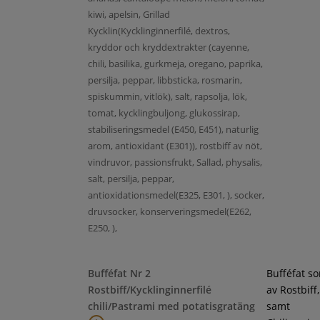
kiwi, apelsin, Grillad
Kycklin(Kycklinginnerfilé, dextros,
kryddor och kryddextrakter (cayenne,
chili, basilika, gurkmeja, oregano, paprika,
persilja, peppar, libbsticka, rosmarin,
spiskummin, vitlök), salt, rapsolja, lök,
tomat, kycklingbuljong, glukossirap,
stabiliseringsmedel (E450, E451), naturlig
arom, antioxidant (E301)), rostbiff av nöt,
vindruvor, passionsfrukt, Sallad, physalis,
salt, persilja, peppar,
antioxidationsmedel(E325, E301, ), socker,
druvsocker, konserveringsmedel(E262,
E250, ),
Bufféfat Nr 2
Bufféfat s
Rostbiff/Kycklinginnerfilé
av Rostbiff
chili/Pastrami med potatisgratäng
samt