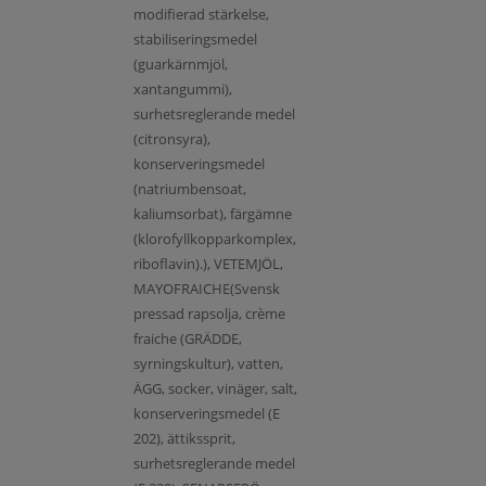
modifierad stärkelse,
stabiliseringsmedel
(guarkärnmjöl,
xantangummi),
surhetsreglerande medel
(citronsyra),
konserveringsmedel
(natriumbensoat,
kaliumsorbat), färgämne
(klorofyllkopparkomplex,
riboflavin).), VETEMJÖL,
MAYOFRAICHE(Svensk
pressad rapsolja, crème
fraiche (GRÄDDE,
syrningskultur), vatten,
ÄGG, socker, vinäger, salt,
konserveringsmedel (E
202), ättikssprit,
surhetsreglerande medel