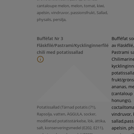
cantaloupe melon, melon, tomat, kiwi,
apelsin, vindruvor, passionsfrukt, Sallad,
physalis, persilja,
Bufféfat Nr 3
Bufféfat s
Fläskfilé/Pastrami/Kycklinginnerfilé
av Fläskfilé,
chili med potatissallad
Pastrami s
Chilimarin
kycklinginne
potatissall
frukt/gröns
ananas, m
(cantaloup
honungs),
Potatissallad (Tärnad potatis (71),
coctailtoma
Rapsolja, vatten, ÄGGULA, socker,
vindruvor, 
modifierad potatisstärkelse, lök, ättika,
sallad,pass
salt, konserveringsmedel (E202, E211),
apelsin, ph