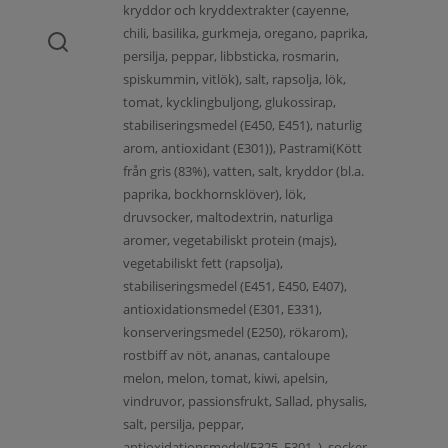
kryddor och kryddextrakter (cayenne,
chili, basilika, gurkmeja, oregano, paprika,
persilja, peppar, libbsticka, rosmarin,
spiskummin, vitlök), salt, rapsolja, lök,
tomat, kycklingbuljong, glukossirap,
stabiliseringsmedel (E450, E451), naturlig
arom, antioxidant (E301)), Pastrami(Kött
från gris (83%), vatten, salt, kryddor (bl.a.
paprika, bockhornsklöver), lök,
druvsocker, maltodextrin, naturliga
aromer, vegetabiliskt protein (majs),
vegetabiliskt fett (rapsolja),
stabiliseringsmedel (E451, E450, E407),
antioxidationsmedel (E301, E331),
konserveringsmedel (E250), rökarom),
rostbiff av nöt, ananas, cantaloupe
melon, melon, tomat, kiwi, apelsin,
vindruvor, passionsfrukt, Sallad, physalis,
salt, persilja, peppar,
antioxidationsmedel(E325, E301, ), socker,