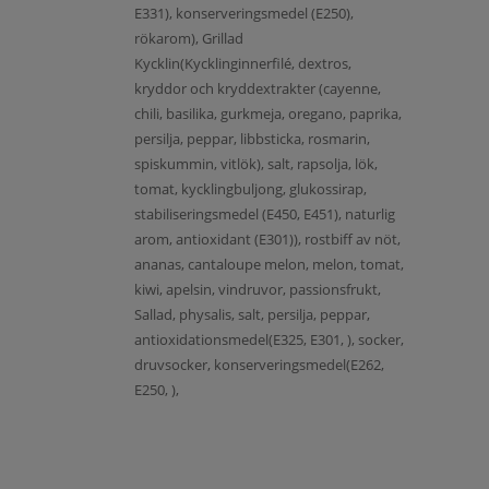
E331), konserveringsmedel (E250),
rökarom), Grillad
Kycklin(Kycklinginnerfilé, dextros,
kryddor och kryddextrakter (cayenne,
chili, basilika, gurkmeja, oregano, paprika,
persilja, peppar, libbsticka, rosmarin,
spiskummin, vitlök), salt, rapsolja, lök,
tomat, kycklingbuljong, glukossirap,
stabiliseringsmedel (E450, E451), naturlig
arom, antioxidant (E301)), rostbiff av nöt,
ananas, cantaloupe melon, melon, tomat,
kiwi, apelsin, vindruvor, passionsfrukt,
Sallad, physalis, salt, persilja, peppar,
antioxidationsmedel(E325, E301, ), socker,
druvsocker, konserveringsmedel(E262,
E250, ),