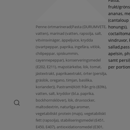
Pasta,
frukt/gröns
ananas, m
(cantaloup
Penne örtmarinerad(Pasta (DURUMVETE,
honungs),
vatten), marinad (vatten, rapsolja, salt,
coctailtoma
vitvinsvinäger, äppeljuice, krydda
vindruvor, 
(svartpeppar, paprika, ingefära, vitlök,
sallad,pass
chilipeppar, spiskummin,
apelsin, ph
cayennepeppar), konserveringsmedel
samt persil
(E202, E211), majsstärkelse, lök, tomat,
per portion
jästextrakt, paprikaextrakt, örter (persilja,
gräslök, oregano, timjan, basilika,
koriander)), Pastrami(Kött från gris (83%),
vatten, salt, kryddor (bl.a. paprika,
bockhornsklöver), lök, druvsocker,
maltodextrin, naturliga aromer,
vegetabiliskt protein (majs), vegetabiliskt
fett (rapsolja), stabiliseringsmedel (E451,
E450, E407), antioxidationsmedel (E301,