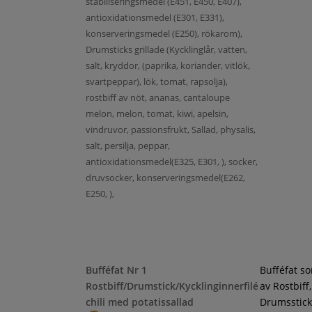
stabiliseringsmedel (E451, E450, E407),
antioxidationsmedel (E301, E331),
konserveringsmedel (E250), rökarom),
Drumsticks grillade (Kycklinglår, vatten,
salt, kryddor, (paprika, koriander, vitlök,
svartpeppar), lök, tomat, rapsolja),
rostbiff av nöt, ananas, cantaloupe
melon, melon, tomat, kiwi, apelsin,
vindruvor, passionsfrukt, Sallad, physalis,
salt, persilja, peppar,
antioxidationsmedel(E325, E301, ), socker,
druvsocker, konserveringsmedel(E262,
E250, ),
Bufféfat Nr 1
Bufféfat s
Rostbiff/Drumstick/Kycklinginnerfilé
av Rostbiff,
chili med potatissallad
Drumsstick