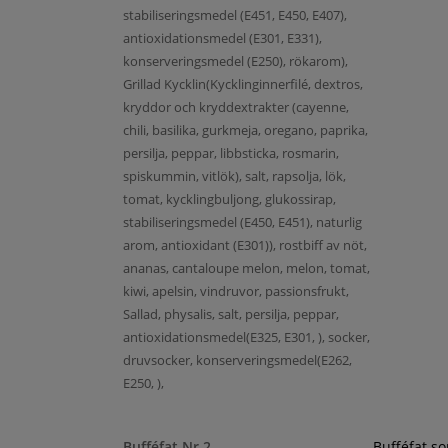
stabiliseringsmedel (E451, E450, E407),
antioxidationsmedel (E301, E331),
konserveringsmedel (E250), rökarom),
Grillad Kycklin(Kycklinginnerfilé, dextros,
kryddor och kryddextrakter (cayenne,
chili, basilika, gurkmeja, oregano, paprika,
persilja, peppar, libbsticka, rosmarin,
spiskummin, vitlök), salt, rapsolja, lök,
tomat, kycklingbuljong, glukossirap,
stabiliseringsmedel (E450, E451), naturlig
arom, antioxidant (E301)), rostbiff av nöt,
ananas, cantaloupe melon, melon, tomat,
kiwi, apelsin, vindruvor, passionsfrukt,
Sallad, physalis, salt, persilja, peppar,
antioxidationsmedel(E325, E301, ), socker,
druvsocker, konserveringsmedel(E262,
E250, ),
Bufféfat Nr 2
Bufféfat s