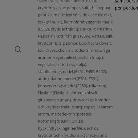
surhetsreglerande medel (E330),
samt persil
kryddmix (svartpeppar, salt, chilipeppar,
per portion
paprika, maltodextrin, vitlök, jästextrakt,
lök (granulat), klumpförebyggande medel
(E552), kryddextrakt (paprika, rosmarin)).,
Pastrami(Kött från gris (83%), vatten, salt,
kryddor (bl.a. paprika, bockhornsklöver),
lök, druvsocker, maltodextrin, naturliga
aromer, vegetabiliskt protein (majs),
vegetabiliskt fett (rapsolja),
stabiliseringsmedel (E451, E450, E407),
antioxidationsmedel (E301, E331),
konserveringsmedel (E250), rökarom),
Fläskfile(Fläskfilé, vatten, koksalt,
glukossirap (majs), druvsocker, kryddor
och kryddextrakt (svartpeppar), lökarom
(arom, maltodextrin (potatis)).
Köttmängd: 93%), Grillad
Kycklin(Kycklinginnerfilé, dextros,
kryddor och kryddextrakter (cayenne,