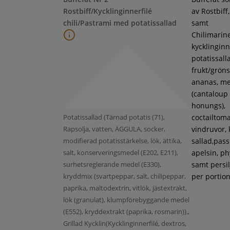
Rostbiff/Kycklinginnerfilé
av Rostbiff
chili/Pastrami med potatissallad
samt
Chilimarin
kycklinginne
potatissall
frukt/gröns
ananas, m
(cantaloup
honungs),
Potatissallad (Tärnad potatis (71),
coctailtoma
Rapsolja, vatten, ÄGGULA, socker,
vindruvor, 
modifierad potatisstärkelse, lök, ättika,
sallad,pass
salt, konserveringsmedel (E202, E211),
apelsin, ph
surhetsreglerande medel (E330),
samt persil
kryddmix (svartpeppar, salt, chilipeppar,
per portion
paprika, maltodextrin, vitlök, jästextrakt,
lök (granulat), klumpförebyggande medel
(E552), kryddextrakt (paprika, rosmarin)).,
Grillad Kycklin(Kycklinginnerfilé, dextros,