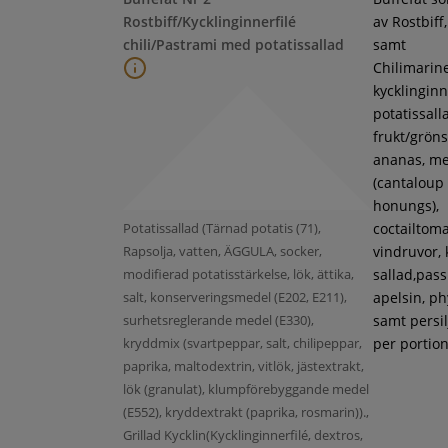
Rostbiff/Kycklinginnerfilé
av Rostbiff
chili/Pastrami med potatissallad
samt
Chilimarin
kycklinginne
potatissall
frukt/gröns
ananas, m
(cantaloup
honungs),
Potatissallad (Tärnad potatis (71),
coctailtoma
Rapsolja, vatten, ÄGGULA, socker,
vindruvor, 
modifierad potatisstärkelse, lök, ättika,
sallad,pass
salt, konserveringsmedel (E202, E211),
apelsin, ph
surhetsreglerande medel (E330),
samt persil
kryddmix (svartpeppar, salt, chilipeppar,
per portion
paprika, maltodextrin, vitlök, jästextrakt,
lök (granulat), klumpförebyggande medel
(E552), kryddextrakt (paprika, rosmarin)).,
Grillad Kycklin(Kycklinginnerfilé, dextros,