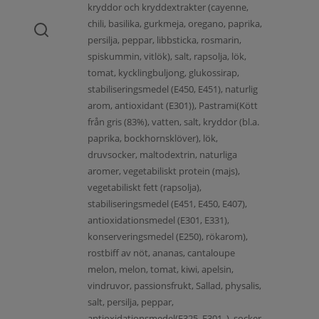
kryddor och kryddextrakter (cayenne,
chili, basilika, gurkmeja, oregano, paprika,
persilja, peppar, libbsticka, rosmarin,
spiskummin, vitlök), salt, rapsolja, lök,
tomat, kycklingbuljong, glukossirap,
stabiliseringsmedel (E450, E451), naturlig
arom, antioxidant (E301)), Pastrami(Kött
från gris (83%), vatten, salt, kryddor (bl.a.
paprika, bockhornsklöver), lök,
druvsocker, maltodextrin, naturliga
aromer, vegetabiliskt protein (majs),
vegetabiliskt fett (rapsolja),
stabiliseringsmedel (E451, E450, E407),
antioxidationsmedel (E301, E331),
konserveringsmedel (E250), rökarom),
rostbiff av nöt, ananas, cantaloupe
melon, melon, tomat, kiwi, apelsin,
vindruvor, passionsfrukt, Sallad, physalis,
salt, persilja, peppar,
antioxidationsmedel(E325, E301, ), socker,