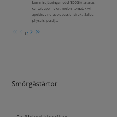
kummin, jäsningsmedel (E500ii)), ananas,
cantaloupe melon, melon, tomat, kiwi,
apelsin, vindruvor, passionsfrukt, Sallad,
physalis, persilja,
1
2
Smörgåstårtor