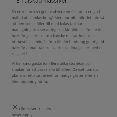
– En älskad klassiker
Så enkelt och så gott; vad vore en fest utan en god
måltid att samlas kring? Men hur ofta blir det inte så
att den som ställer till med kalas fastnar i
matlagning och servering och får alldeles för lite tid
över för gästerna – och kanske missar hela kalaset.
Att beställa smörgåstårta till din bjudning ger dig tid
över för annat, kanske överraska dina gäster med en
rolig lek?
Vi har smörgåstårtor i flera olika storlekar och
smaker för att passa alla tillfällen. Oavsett om du
planerar ett stort event för många gäster eller en
liten bjudning för få.
Filters
Sort results
Reset
Apply