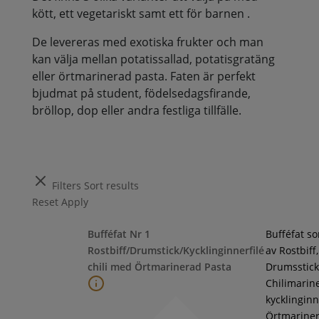
kött, ett vegetariskt samt ett för barnen .
De levereras med exotiska frukter och man
kan välja mellan potatissallad, potatisgratäng
eller örtmarinerad pasta. Faten är perfekt
bjudmat på student, födelsedagsfirande,
bröllop, dop eller andra festliga tillfälle.
Filters
Sort results
Reset
Apply
Bufféfat Nr 1
Bufféfat s
Rostbiff/Drumstick/Kycklinginnerfilé
av Rostbiff,
chili med Örtmarinerad Pasta
Drumsstick
Chilimarin
kycklinginne
Örtmarine