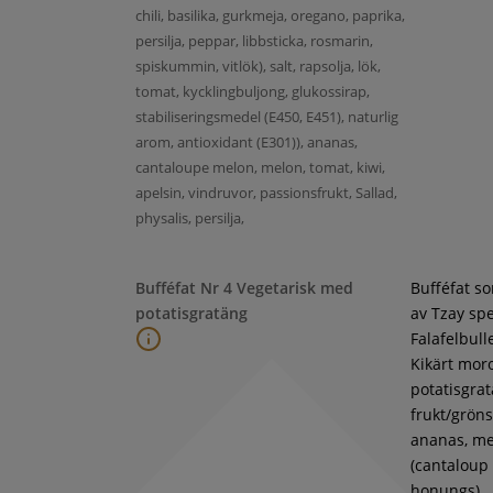
chili, basilika, gurkmeja, oregano, paprika,
persilja, peppar, libbsticka, rosmarin,
spiskummin, vitlök), salt, rapsolja, lök,
tomat, kycklingbuljong, glukossirap,
stabiliseringsmedel (E450, E451), naturlig
arom, antioxidant (E301)), ananas,
cantaloupe melon, melon, tomat, kiwi,
apelsin, vindruvor, passionsfrukt, Sallad,
physalis, persilja,
Bufféfat Nr 4 Vegetarisk med
Bufféfat s
potatisgratäng
av Tzay spe
Falafelbull
Kikärt moro
potatisgra
frukt/gröns
ananas, m
(cantaloup
honungs),