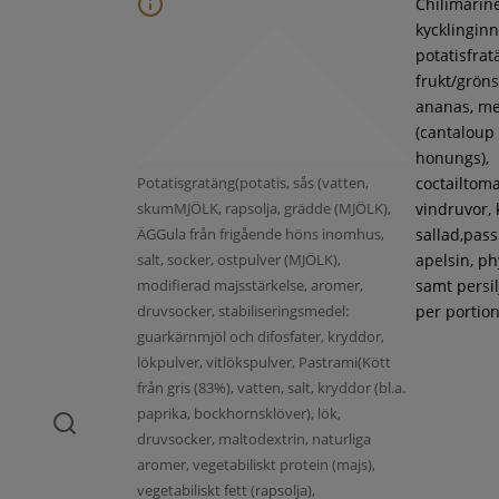
Chilimarin
kycklinginne
potatisfrat
frukt/gröns
ananas, m
(cantaloup
honungs),
Potatisgratäng(potatis, sås (vatten,
coctailtoma
skumMJÖLK, rapsolja, grädde (MJÖLK),
vindruvor, 
ÄGGula från frigående höns inomhus,
sallad,pass
salt, socker, ostpulver (MJÖLK),
apelsin, ph
modifierad majsstärkelse, aromer,
samt persil
druvsocker, stabiliseringsmedel:
per portion
guarkärnmjöl och difosfater, kryddor,
lökpulver, vitlökspulver, Pastrami(Kött
från gris (83%), vatten, salt, kryddor (bl.a.
paprika, bockhornsklöver), lök,
druvsocker, maltodextrin, naturliga
aromer, vegetabiliskt protein (majs),
vegetabiliskt fett (rapsolja),