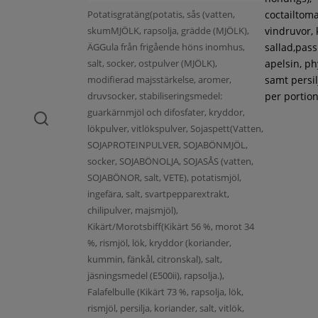
Potatisgratäng(potatis, sås (vatten,
coctailtoma
skumMJÖLK, rapsolja, grädde (MJÖLK),
vindruvor, 
ÄGGula från frigående höns inomhus,
sallad,pass
salt, socker, ostpulver (MJÖLK),
apelsin, ph
modifierad majsstärkelse, aromer,
samt persil
druvsocker, stabiliseringsmedel:
per portion
guarkärnmjöl och difosfater, kryddor,
lökpulver, vitlökspulver, Sojaspett(Vatten,
SOJAPROTEINPULVER, SOJABÖNMJÖL,
socker, SOJABÖNOLJA, SOJASÅS (vatten,
SOJABÖNOR, salt, VETE), potatismjöl,
ingefära, salt, svartpepparextrakt,
chilipulver, majsmjöl),
Kikärt/Morotsbiff(Kikärt 56 %, morot 34
%, rismjöl, lök, kryddor (koriander,
kummin, fänkål, citronskal), salt,
jäsningsmedel (E500ii), rapsolja.),
Falafelbulle (Kikärt 73 %, rapsolja, lök,
rismjöl, persilja, koriander, salt, vitlök,