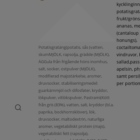
kycklinginne
potatisgra
frukt/gröns
ananas, m
(cantaloup
honungs),
Potatisgratäng(potatis, sås (vatten,
coctailtoma
skumMJÖLK, rapsolja, grädde (MJÖLK),
vindruvor, 
ÄGGula från frigående höns inomhus,
sallad,pass
salt, socker, ostpulver (MJÖLK),
apelsin, ph
modifierad majsstärkelse, aromer,
samt persil
druvsocker, stabiliseringsmedel:
per portion
guarkärnmjöl och difosfater, kryddor,
lökpulver, vitlökspulver, Pastrami(Kött
från gris (83%), vatten, salt, kryddor (bl.a.
paprika, bockhornsklöver), lök,
druvsocker, maltodextrin, naturliga
aromer, vegetabiliskt protein (majs),
vegetabiliskt fett (rapsolja),