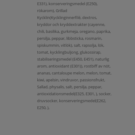
E331), konserveringsmedel (E250),
rökarom), Grillad
Kycklin(Kycklinginnerfilé, dextros,
kryddor och kryddextrakter (cayenne,
chili, basilika, gurkmeja, oregano, paprika,
persilja, peppar, libbsticka, rosmarin,
spiskummin, vitlök), salt, rapsolja, lök,
tomat, kycklingbuljong, glukossirap,
stabiliseringsmedel (E450, E451), naturlig
arom, antioxidant (E301)), rostbiff av nöt,
ananas, cantaloupe melon, melon, tomat,
kiwi, apelsin, vindruvor, passionsfrukt,
Sallad, physalis, salt, persilja, peppar,
antioxidationsmedel(E325, E301, ), socker,
druvsocker, konserveringsmedel(E262,
E250, ),