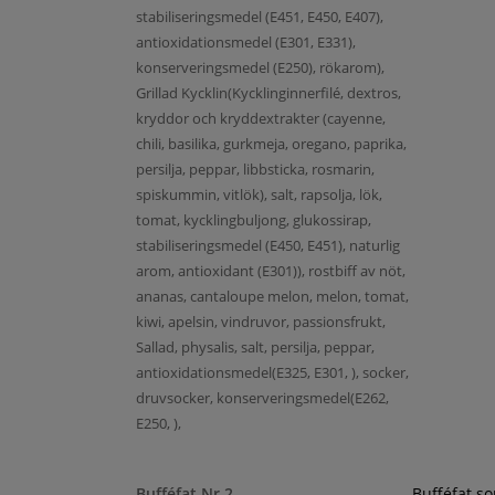
stabiliseringsmedel (E451, E450, E407),
antioxidationsmedel (E301, E331),
konserveringsmedel (E250), rökarom),
Grillad Kycklin(Kycklinginnerfilé, dextros,
kryddor och kryddextrakter (cayenne,
chili, basilika, gurkmeja, oregano, paprika,
persilja, peppar, libbsticka, rosmarin,
spiskummin, vitlök), salt, rapsolja, lök,
tomat, kycklingbuljong, glukossirap,
stabiliseringsmedel (E450, E451), naturlig
arom, antioxidant (E301)), rostbiff av nöt,
ananas, cantaloupe melon, melon, tomat,
kiwi, apelsin, vindruvor, passionsfrukt,
Sallad, physalis, salt, persilja, peppar,
antioxidationsmedel(E325, E301, ), socker,
druvsocker, konserveringsmedel(E262,
E250, ),
Bufféfat Nr 2
Bufféfat s