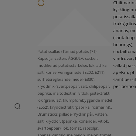
Chilimarin
kycklinginne
potatissall
frukt/gröns
ananas, m
(cantaloup
honungs),
Potatissallad (Tärnad potatis (71),
coctailtoma
Rapsolja, vatten, ÄGGULA, socker,
vindruvor, 
modifierad potatisstärkelse, lök, ättika,
sallad,pass
salt, konserveringsmedel (E202, E211),
apelsin, ph
surhetsreglerande medel (E330),
samt persil
kryddmix (svartpeppar, salt, chilipeppar,
per portion
paprika, maltodextrin, vitlök, jästextrakt,
lök (granulat), klumpförebyggande medel
(E552), kryddextrakt (paprika, rosmarin)).,
Drumsticks grillade (Kycklinglår, vatten,
salt, kryddor, (paprika, koriander, vitlök,
svartpeppar), lök, tomat, rapsolja),
ananas, cantaloupe melon, melon, tomat,