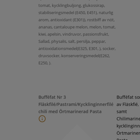
tomat, kycklingbuljong, glukossirap,
stabiliseringsmedel (E450, E451), naturlig
arom, antioxidant (E301)), rostbiff av nöt,
ananas, cantaloupe melon, melon, tomat,
kiwi, apelsin, vindruvor, passionsfrukt,
Sallad, physalis, salt, persilja, peppar,
antioxidationsmedel(E325, E301, ), socker,
druvsocker, konserveringsmedel(E262,
E250, ).
Bufféfat Nr 3
Bufféfat s
Fläskfilé/Pastrami/Kycklinginnerfilé
av Fläskfié
chili med Örtmarinerad Pasta
samt
Chilimarin
kycklinginne
Örtmarine