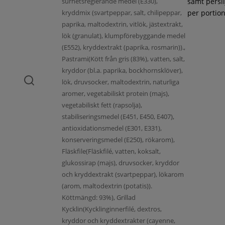
surhetsreglerande medel (E330),
samt persil
kryddmix (svartpeppar, salt, chilipeppar,
per portion
paprika, maltodextrin, vitlök, jästextrakt,
lök (granulat), klumpförebyggande medel
(E552), kryddextrakt (paprika, rosmarin)).,
Pastrami(Kött från gris (83%), vatten, salt,
kryddor (bl.a. paprika, bockhornsklöver),
lök, druvsocker, maltodextrin, naturliga
aromer, vegetabiliskt protein (majs),
vegetabiliskt fett (rapsolja),
stabiliseringsmedel (E451, E450, E407),
antioxidationsmedel (E301, E331),
konserveringsmedel (E250), rökarom),
Fläskfile(Fläskfilé, vatten, koksalt,
glukossirap (majs), druvsocker, kryddor
och kryddextrakt (svartpeppar), lökarom
(arom, maltodextrin (potatis)).
Köttmängd: 93%), Grillad
Kycklin(Kycklinginnerfilé, dextros,
kryddor och kryddextrakter (cayenne,