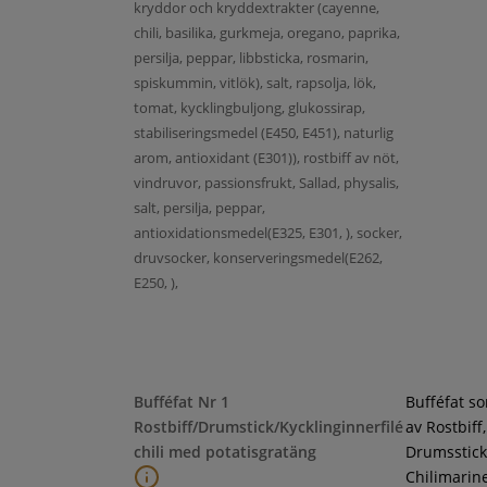
kryddor och kryddextrakter (cayenne,
chili, basilika, gurkmeja, oregano, paprika,
persilja, peppar, libbsticka, rosmarin,
spiskummin, vitlök), salt, rapsolja, lök,
tomat, kycklingbuljong, glukossirap,
stabiliseringsmedel (E450, E451), naturlig
arom, antioxidant (E301)), rostbiff av nöt,
vindruvor, passionsfrukt, Sallad, physalis,
salt, persilja, peppar,
antioxidationsmedel(E325, E301, ), socker,
druvsocker, konserveringsmedel(E262,
E250, ),
Bufféfat Nr 1
Bufféfat s
Rostbiff/Drumstick/Kycklinginnerfilé
av Rostbiff,
chili med potatisgratäng
Drumsstick
Chilimarin