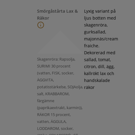
Smörgåstårta Lax &
Lyxig variant på
Räkor
ljus botten med
skagenröra,
gurksallad,
majonnäs/cream
fraiche.
Dekorerad med
Skagenröra: Rapsolja,
sallad, tomat,
SURIMI 30 procent
citron, dill, ägg,
(vatten, FISK, socker,
kallrökt lax och
ÄGGVITA,
handskalade
potatisstärkelse, SOJAolja,
räkor
salt, KRABBAROM,
färgämne
(paprikaextrakt, karmin)),
RÄKOR 15 procent,
vatten, ÄGGULA,
LODDAROM, socker,