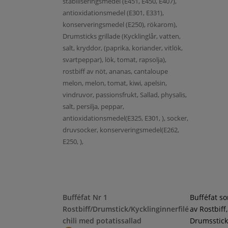
stabiliseringsmedel (E451, E450, E407),
antioxidationsmedel (E301, E331),
konserveringsmedel (E250), rökarom),
Drumsticks grillade (Kycklinglår, vatten,
salt, kryddor, (paprika, koriander, vitlök,
svartpeppar), lök, tomat, rapsolja),
rostbiff av nöt, ananas, cantaloupe
melon, melon, tomat, kiwi, apelsin,
vindruvor, passionsfrukt, Sallad, physalis,
salt, persilja, peppar,
antioxidationsmedel(E325, E301, ), socker,
druvsocker, konserveringsmedel(E262,
E250, ),
Bufféfat Nr 1
Bufféfat s
Rostbiff/Drumstick/Kycklinginnerfilé
av Rostbiff,
chili med potatissallad
Drumsstick