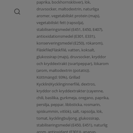
paprika, bockhornsklöver), lök,
druvsocker, maltodextrin, naturliga
aromer, vegetabiliskt protein (majs),
vegetabiliskt fett (rapsolja),
stabiliseringsmedel (E451, E450, E407),
antioxidationsmedel (E301, E331),
konserveringsmedel (E250), rökarom),
Fläskfile(Fläskfilé, vatten, koksalt,
glukossirap (majs), druvsocker, kryddor
och kryddextrakt (svartpeppar), lökarom
(arom, maltodextrin (potatis)).
Köttmängd: 93%), Grillad
Kycklin(Kycklinginnerfilé, dextros,
kryddor och kryddextrakter (cayenne,
chili, basilika, gurkmeja, oregano, paprika,
persilja, peppar, libbsticka, rosmarin,
spiskummin, vitlök), salt, rapsolja, lök,
tomat, kycklingbuljong, glukossirap,
stabiliseringsmedel (E450, E451), naturlig
arom, antioxidant (E301)), ananas,