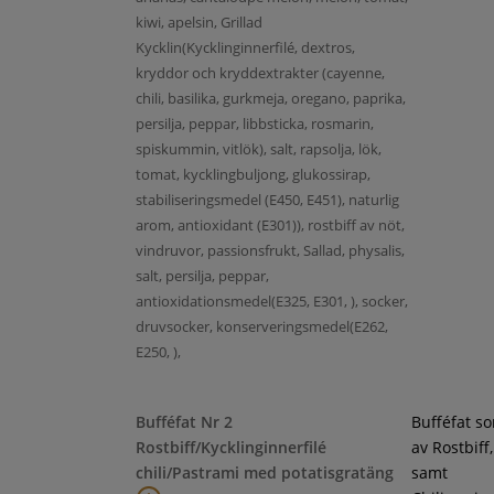
kiwi, apelsin, Grillad
Kycklin(Kycklinginnerfilé, dextros,
kryddor och kryddextrakter (cayenne,
chili, basilika, gurkmeja, oregano, paprika,
persilja, peppar, libbsticka, rosmarin,
spiskummin, vitlök), salt, rapsolja, lök,
tomat, kycklingbuljong, glukossirap,
stabiliseringsmedel (E450, E451), naturlig
arom, antioxidant (E301)), rostbiff av nöt,
vindruvor, passionsfrukt, Sallad, physalis,
salt, persilja, peppar,
antioxidationsmedel(E325, E301, ), socker,
druvsocker, konserveringsmedel(E262,
E250, ),
Bufféfat Nr 2
Bufféfat s
Rostbiff/Kycklinginnerfilé
av Rostbiff
chili/Pastrami med potatisgratäng
samt