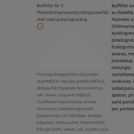
Bufféfat Nr 3
Bufféfat s
Fläskfilé/Pastrami/Kycklinginnerfilé
av Fläskfilé,
chili med potatisgratäng
Pastrami s
Chilimarin
kycklinginne
potatisgra
frukt/gröns
ananas, m
(cantaloup
honungs),
Potatisgratäng(potatis, sås (vatten,
coctailtoma
skumMJÖLK, rapsolja, grädde (MJÖLK),
vindruvor, 
ÄGGula från frigående höns inomhus,
sallad,pass
salt, socker, ostpulver (MJÖLK),
apelsin, ph
modifierad majsstärkelse, aromer,
samt persil
druvsocker, stabiliseringsmedel:
per portion
guarkärnmjöl och difosfater, kryddor,
lökpulver, vitlökspulver, Pastrami(Kött
från gris (83%), vatten, salt, kryddor (bl.a.