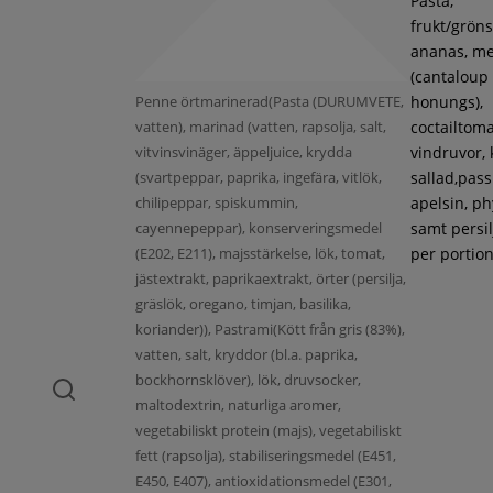
Pasta,
frukt/gröns
ananas, m
(cantaloup
Penne örtmarinerad(Pasta (DURUMVETE,
honungs),
vatten), marinad (vatten, rapsolja, salt,
coctailtoma
vitvinsvinäger, äppeljuice, krydda
vindruvor, 
(svartpeppar, paprika, ingefära, vitlök,
sallad,pass
chilipeppar, spiskummin,
apelsin, ph
cayennepeppar), konserveringsmedel
samt persil
(E202, E211), majsstärkelse, lök, tomat,
per portion
jästextrakt, paprikaextrakt, örter (persilja,
gräslök, oregano, timjan, basilika,
koriander)), Pastrami(Kött från gris (83%),
vatten, salt, kryddor (bl.a. paprika,
bockhornsklöver), lök, druvsocker,
maltodextrin, naturliga aromer,
vegetabiliskt protein (majs), vegetabiliskt
fett (rapsolja), stabiliseringsmedel (E451,
E450, E407), antioxidationsmedel (E301,