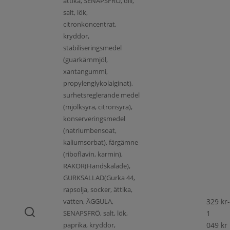
ättika, SENAPSFRÖ, dill,
salt, lök,
citronkoncentrat,
kryddor,
stabiliseringsmedel
(guarkärnmjöl,
xantangummi,
propylenglykolalginat),
surhetsreglerande medel
(mjölksyra, citronsyra),
konserveringsmedel
(natriumbensoat,
kaliumsorbat), färgämne
(riboflavin, karmin),
RÄKOR(Handskalade),
GURKSALLAD(Gurka 44,
rapsolja, socker, ättika,
vatten, ÄGGULA,
329
kr
-
SENAPSFRÖ, salt, lök,
1
paprika, kryddor,
049
kr