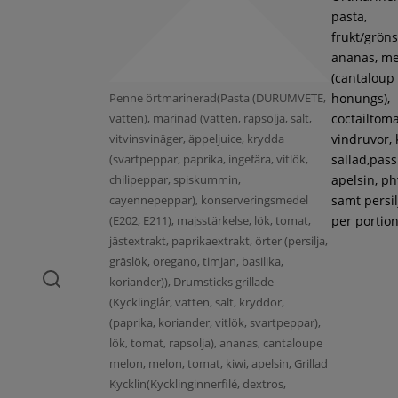
pasta,
frukt/gröns
ananas, m
(cantaloup
Penne örtmarinerad(Pasta (DURUMVETE,
honungs),
vatten), marinad (vatten, rapsolja, salt,
coctailtoma
vitvinsvinäger, äppeljuice, krydda
vindruvor, 
(svartpeppar, paprika, ingefära, vitlök,
sallad,pass
chilipeppar, spiskummin,
apelsin, ph
cayennepeppar), konserveringsmedel
samt persil
(E202, E211), majsstärkelse, lök, tomat,
per portion
jästextrakt, paprikaextrakt, örter (persilja,
gräslök, oregano, timjan, basilika,
koriander)), Drumsticks grillade
(Kycklinglår, vatten, salt, kryddor,
(paprika, koriander, vitlök, svartpeppar),
lök, tomat, rapsolja), ananas, cantaloupe
melon, melon, tomat, kiwi, apelsin, Grillad
Kycklin(Kycklinginnerfilé, dextros,