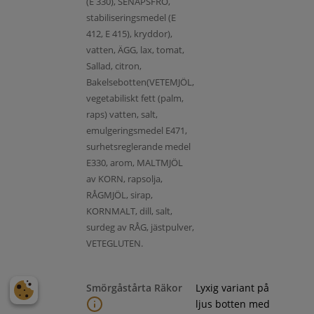
(E 330), SENAPSFRÖ,
stabiliseringsmedel (E
412, E 415), kryddor),
vatten, ÄGG, lax, tomat,
Sallad, citron,
Bakelsebotten(VETEMJÖL,
vegetabiliskt fett (palm,
raps) vatten, salt,
emulgeringsmedel E471,
surhetsreglerande medel
E330, arom, MALTMJÖL
av KORN, rapsolja,
RÅGMJÖL, sirap,
KORNMALT, dill, salt,
surdeg av RÅG, jästpulver,
VETEGLUTEN.
Smörgåstårta Räkor
Lyxig variant på
ljus botten med