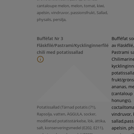
cantaloupe melon, melon, tomat, kiwi,
apelsin, vindruvor, passionsfrukt, Sallad,
physalis, persilja,
Bufféfat Nr 3
Bufféfat s
Fläskfilé/Pastrami/Kycklinginnerfilé
av Fläskfilé,
chili med potatissallad
Pastrami s
Chilimarin
kycklinginne
potatissall
frukt/gröns
ananas, m
(cantaloup
honungs),
Potatissallad (Tärnad potatis (71),
coctailtoma
Rapsolja, vatten, ÄGGULA, socker,
vindruvor, 
modifierad potatisstärkelse, lök, ättika,
sallad,pass
salt, konserveringsmedel (E202, E211),
apelsin, ph