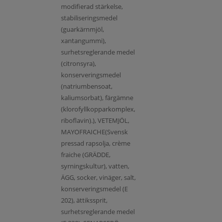
modifierad stärkelse,
stabiliseringsmedel
(guarkärnmjöl,
xantangummi),
surhetsreglerande medel
(citronsyra),
konserveringsmedel
(natriumbensoat,
kaliumsorbat), färgämne
(klorofyllkopparkomplex,
riboflavin).), VETEMJÖL,
MAYOFRAICHE(Svensk
pressad rapsolja, crème
fraiche (GRÄDDE,
syrningskultur), vatten,
ÄGG, socker, vinäger, salt,
konserveringsmedel (E
202), ättikssprit,
surhetsreglerande medel