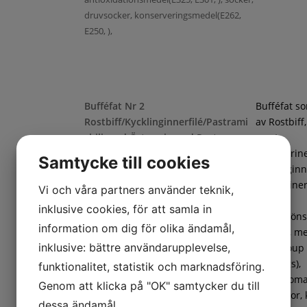
druvsocker, konserveringsmedel(E262,
E250, ),
Bufféfat Nr 2
Bufféfat s
Rostbiff/Kycklinginnerfilé/Pastrami
av Rostbiff
chili med Örtmarinerad Pasta
samt
Chilimarin
Samtycke till cookies
kycklinginne
Örtmarine
Vi och våra partners använder teknik,
pasta,
inklusive cookies, för att samla in
frukt/gröns
information om dig för olika ändamål,
ananas, m
inklusive: bättre användarupplevelse,
(cantaloup
Penne örtmarinerad(Pasta (DURUMVETE,
honungs),
funktionalitet, statistik och marknadsföring.
vatten), marinad (vatten, rapsolja, salt,
coctailtoma
Genom att klicka på "OK" samtycker du till
vitvinsvinäger, äppeljuice, krydda
vindruvor, 
dessa ändamål.