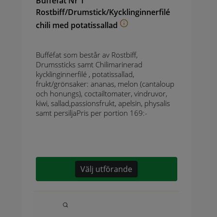
Bufféfat Nr 1
Rostbiff/Drumstick/Kycklinginnerfilé
chili med potatissallad
Bufféfat som består av Rostbiff,
Drumssticks samt Chilimarinerad
kycklinginnerfilé , potatissallad,
frukt/grönsaker: ananas, melon (cantaloup
och honungs), coctailtomater, vindruvor,
kiwi, sallad,passionsfrukt, apelsin, physalis
samt persiljaPris per portion 169:-
Välj utförande