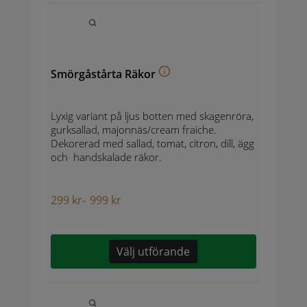
Smörgåstårta Räkor
Lyxig variant på ljus botten med skagenröra,
gurksallad, majonnäs/cream fraiche.
Dekorerad med sallad, tomat, citron, dill, ägg
och handskalade räkor.
299
kr
-
999
kr
Välj utförande