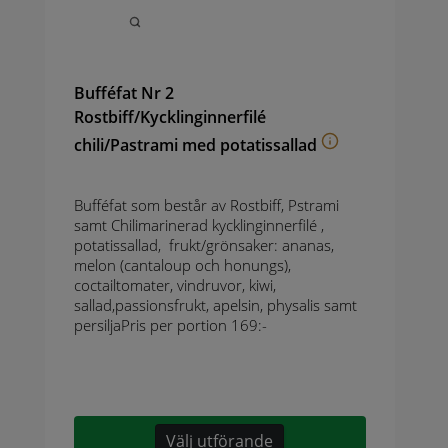
Bufféfat Nr 2
Rostbiff/Kycklinginnerfilé
chili/Pastrami med potatissallad
Bufféfat som består av Rostbiff, Pstrami
samt Chilimarinerad kycklinginnerfilé ,
potatissallad, frukt/grönsaker: ananas,
melon (cantaloup och honungs),
coctailtomater, vindruvor, kiwi,
sallad,passionsfrukt, apelsin, physalis samt
persiljaPris per portion 169:-
Välj utförande