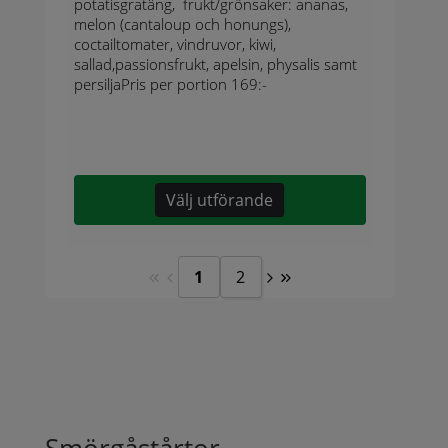
potatisgratäng, frukt/grönsaker: ananas,
melon (cantaloup och honungs),
coctailtomater, vindruvor, kiwi,
sallad,passionsfrukt, apelsin, physalis samt
persiljaPris per portion 169:-
Välj utförande
1
2
Smörgåstårtor