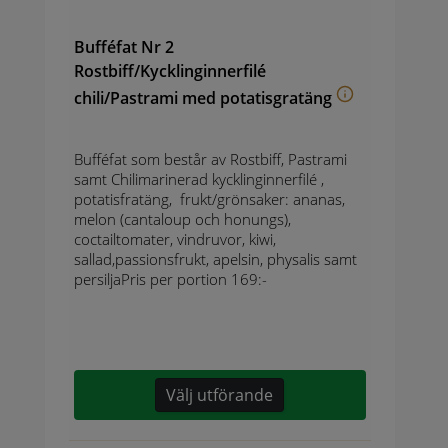
Bufféfat Nr 2
Rostbiff/Kycklinginnerfilé
chili/Pastrami med potatisgratäng
Bufféfat som består av Rostbiff, Pastrami
samt Chilimarinerad kycklinginnerfilé ,
potatisfratäng, frukt/grönsaker: ananas,
melon (cantaloup och honungs),
coctailtomater, vindruvor, kiwi,
sallad,passionsfrukt, apelsin, physalis samt
persiljaPris per portion 169:-
Välj utförande