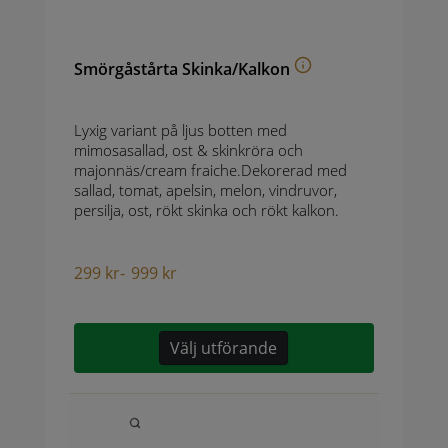
Smörgåstårta Skinka/Kalkon
Lyxig variant på ljus botten med
mimosasallad, ost & skinkröra och
majonnäs/cream fraiche.Dekorerad med
sallad, tomat, apelsin, melon, vindruvor,
persilja, ost, rökt skinka och rökt kalkon.
299
kr
-
999
kr
Välj utförande