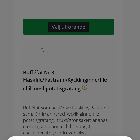
Välj utförande
Bufféfat Nr 3
Fläskfilé/Pastrami/Kycklinginnerfilé
chili med potatisgratäng
Bufféfat som består av Fläskfilé, Pastrami
samt Chilimarinerad kycklinginnerfilé ,
potatisgratäng, frukt/grönsaker: ananas,
melon (cantaloup och honungs),
coctailtomater, vindruvor, kiwi,
sallad,passionsfrukt, apelsin, physalis samt