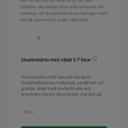
Hos oss kan du beställa tårtor för alla
tillfällen, välj mellan flera olika varianter och
storlekar. Vill du beställa tårta med egen text?
Välj då alternativet under vald tårta
Studenttårta med oblat 5-7 bitar
Prinsesstårta med naturell marsipan.
Sockerkaksbotten, hallonsylt, vaniljkräm och
grädde, oblat med studentmotiv och
smörkräm.Denna tårta skriver vi ej text på
189
kr