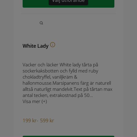
Välj utförande
White Lady
Vacker och läcker White lady tårta på
sockerkaksbotten och fylld med ruby
chokladtryffel, vaniljkräm &
hallonmousse.Marsipanens färg är naturell
alltså naturligt mandelvit.Text på tårtan max
antal tecken, extrakostnad på 50…
Visa mer (+)
199
kr
-
599
kr