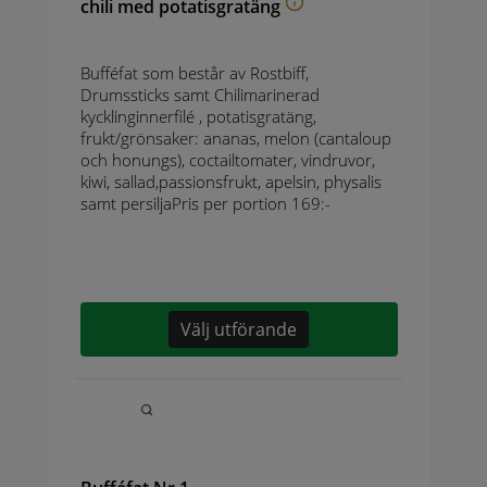
chili med potatisgratäng
Bufféfat som består av Rostbiff,
Drumssticks samt Chilimarinerad
kycklinginnerfilé , potatisgratäng,
frukt/grönsaker: ananas, melon (cantaloup
och honungs), coctailtomater, vindruvor,
kiwi, sallad,passionsfrukt, apelsin, physalis
samt persiljaPris per portion 169:-
Välj utförande