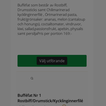
Bufféfat som består av Rostbiff,
Drumssticks samt Chilimarinerad
kycklinginnerfilé , Örtmarinerad pasta,
frukt/grönsaker: ananas, melon (cantaloup
och honungs), coctailtomater, vindruvor,
kiwi, sallad,passionsfrukt, apelsin, physalis
samt persiljaPris per portion 169:-
Välj utförande
Bufféfat Nr 1
Rostbiff/Drumstick/Kycklinginnerfilé