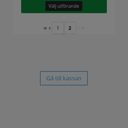
Välj utförande
1
2
Gå till kassan