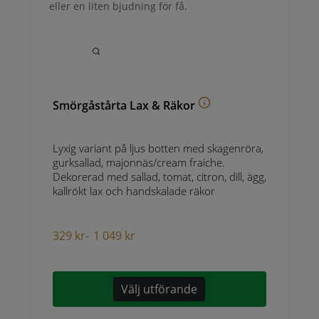
eller en liten bjudning för få.
Smörgåstårta Lax & Räkor
Lyxig variant på ljus botten med skagenröra,
gurksallad, majonnäs/cream fraiche.
Dekorerad med sallad, tomat, citron, dill, ägg,
kallrökt lax och handskalade räkor
329
kr
-
1 049
kr
Välj utförande