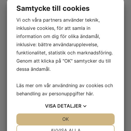
persiljaPris per portion 169:-
Samtycke till cookies
Vi och våra partners använder teknik,
inklusive cookies, för att samla in
information om dig för olika ändamål,
Välj utförande
inklusive: bättre användarupplevelse,
funktionalitet, statistik och marknadsföring.
Genom att klicka på "OK" samtycker du till
dessa ändamål.
Bufféfat Nr 3
Läs mer om vår användning av cookies och
Fläskfilé/Pastrami/Kycklinginnerfilé
behandling av personuppgifter
här
.
chili med potatissallad
VISA
DETALJER
Bufféfat som består av Fläskfilé, Pastrami
JA
NEJ
OK
JA
NEJ
samt Chilimarinerad kycklinginnerfilé ,
potatissallad, frukt/grönsaker: ananas,
NÖDVÄNDIG
INSTÄLLNINGAR
AVVISA ALLA