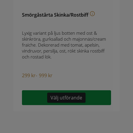
Smörgåstårta Skinka/Rostbiff
Lyxig variant på ljus botten med ost &
skinkröra, gurksallad och majonnäs/cream
fraiche. Dekorerad med tomat, apelsin,
vindruvor, persilja, ost, rökt skinka rostbiff
och rostad lök.
299
kr
-
999
kr
Välj utförande