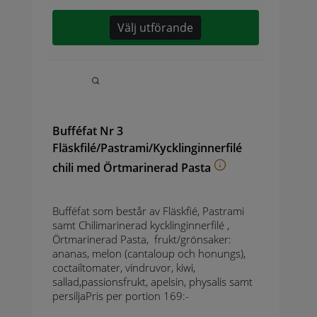
Välj utförande
Bufféfat Nr 3
Fläskfilé/Pastrami/Kycklinginnerfilé
chili med Örtmarinerad Pasta
Bufféfat som består av Fläskfié, Pastrami
samt Chilimarinerad kycklinginnerfilé ,
Örtmarinerad Pasta, frukt/grönsaker:
ananas, melon (cantaloup och honungs),
coctailtomater, vindruvor, kiwi,
sallad,passionsfrukt, apelsin, physalis samt
persiljaPris per portion 169:-