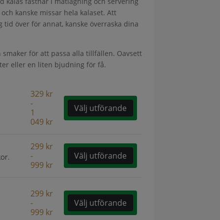
med kalas fastnar i matlagning och servering
 – och kanske missar hela kalaset. Att
g tid över för annat, kanske överraska dina
 smaker för att passa alla tillfällen. Oavsett
r eller en liten bjudning för få.
329
kr
-
Välj utförande
1
049
kr
299
kr
-
Välj utförande
kor.
999
kr
299
kr
-
Välj utförande
999
kr