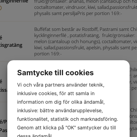
linginnerfilé
frukt/grönsaker: ananas, melon (cantaloup och h
coctailtomater, vindruvor, kiwi, sallad,passionsfrukt
physalis samt persiljaPris per portion 169:-
Bufféfat som består av Rostbiff, Pastrami samt Ch
kycklinginnerfilé , potatisfratäng, frukt/grönsaker:
lé
melon (cantaloup och honungs), coctailtomater, v
tisgratäng
kiwi, sallad,passionsfrukt, apelsin, physalis samt pe
portion 169:-
Bufféfat som består av Rostbiff, Pstrami samt Chi
Samtycke till cookies
kycklinginnerfilé , potatissallad, frukt/grönsaker: 
lé
melon (cantaloup och honungs), coctailtomater, v
Vi och våra partners använder teknik,
kiwi, sallad,passionsfrukt, apelsin, physalis samt pe
issallad
inklusive cookies, för att samla in
portion 169:-
information om dig för olika ändamål,
Bufféfat som består av Rostbiff, Pastrami samt Ch
inklusive: bättre användarupplevelse,
kycklinginnerfilé , Örtmarinerad pasta, frukt/grön
funktionalitet, statistik och marknadsföring.
lé/Pastrami
ananas, melon (cantaloup och honungs), coctailto
Genom att klicka på "OK" samtycker du till
vindruvor, kiwi, sallad,passionsfrukt, apelsin, physa
Pasta
persiljaPris per portion 169:-
dessa ändamål.