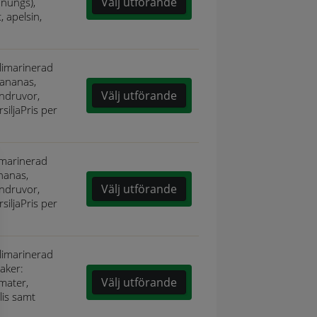
Välj utförande
onungs),
, apelsin,
ilimarinerad
 ananas,
Välj utförande
indruvor,
rsiljaPris per
limarinerad
ananas,
Välj utförande
indruvor,
rsiljaPris per
ilimarinerad
saker:
Välj utförande
mater,
lis samt