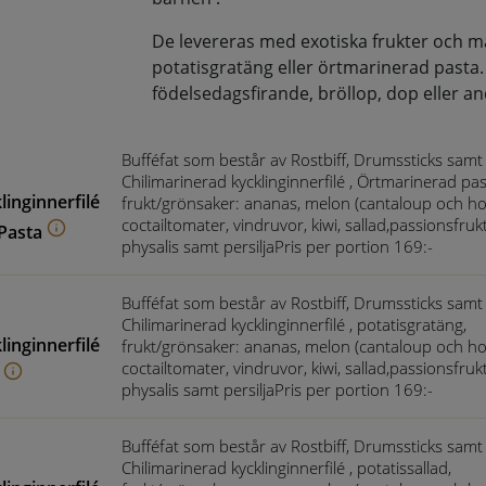
De levereras med exotiska frukter och ma
potatisgratäng eller örtmarinerad pasta.
födelsedagsfirande, bröllop, dop eller andra
Bufféfat som består av Rostbiff, Drumssticks samt
Chilimarinerad kycklinginnerfilé , Örtmarinerad pa
linginnerfilé
frukt/grönsaker: ananas, melon (cantaloup och h
coctailtomater, vindruvor, kiwi, sallad,passionsfrukt
Pasta
physalis samt persiljaPris per portion 169:-
Bufféfat som består av Rostbiff, Drumssticks samt
Chilimarinerad kycklinginnerfilé , potatisgratäng,
linginnerfilé
frukt/grönsaker: ananas, melon (cantaloup och h
coctailtomater, vindruvor, kiwi, sallad,passionsfrukt
physalis samt persiljaPris per portion 169:-
Bufféfat som består av Rostbiff, Drumssticks samt
Chilimarinerad kycklinginnerfilé , potatissallad,