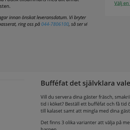
Välj en
sten.
agar innan önskat leveransdatum. Vi bryter
 passerat, ring oss på
044-7806100
, så ser vi
Bufféfat det självklara vale
Vill du servera dina gäster fräsch, smakri
tid i köket? Beställ ett bufféfat och få tid ö
till kalaset samt att mingla med dina gäst
Det finns 3 olika varianter att välja på me
barnen .