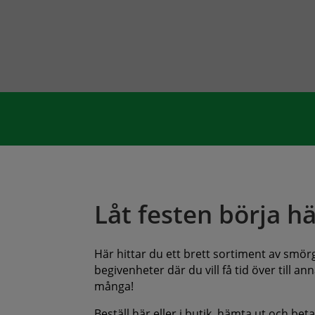
Låt festen börja hä
Här hittar du ett brett sortiment av smörgå
begivenheter där du vill få tid över till 
många!
Beställ här eller i butik, hämta ut och bet