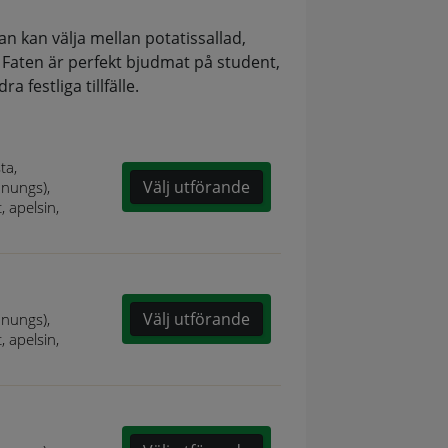
n kan välja mellan potatissallad,
 Faten är perfekt bjudmat på student,
 festliga tillfälle.
sta,
Välj utförande
onungs),
, apelsin,
Välj utförande
onungs),
, apelsin,