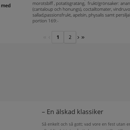
morotsbiff , potatisgratäng, frukt/grönsaker: ana
k med
(cantaloup och honungs), coctailtomater, vindruvor
sallad,passionsfrukt, apelsin, physalis samt persilja
portion 169:-
1
2
– En älskad klassiker
Så enkelt och så gott; vad vore en fest utan 