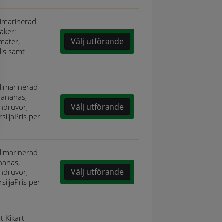
limarinerad
saker:
Välj utförande
mater,
lis samt
ilimarinerad
: ananas,
Välj utförande
indruvor,
rsiljaPris per
ilimarinerad
ananas,
Välj utförande
indruvor,
rsiljaPris per
t Kikärt