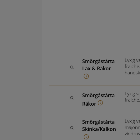
Lyxig v
Smörgåstårta
fraiche
Lax & Räkor
handsk
Lyxig v
Smörgåstårta
fraiche
Räkor
Lyxig v
Smörgåstårta
majonn
Skinka/Kalkon
vindruv