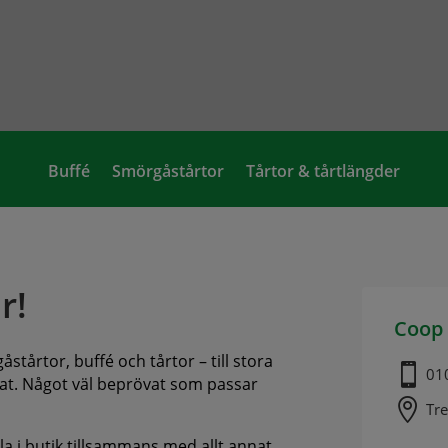
Buffé
Smörgåstårtor
Tårtor & tårtlängder
r!
Coop
stårtor, buffé och tårtor – till stora

01
annat. Något väl beprövat som passar

Tre
ala i butik tillsammans med allt annat