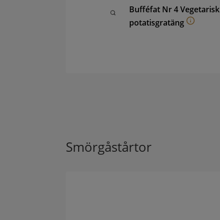
Bufféfat Nr 4 Vegetaris
potatisgratäng
Smörgåstårtor