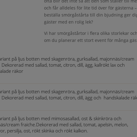
ofta blir det inte så att den som ställer till 
och får alldeles för lite tid över för gästerna
beställa smörgåstårta till din bjudning ger di
gäster med en rolig lek?
Vi har smörgåstårtor i flera olika storlekar och
om du planerar ett stort event för många gäste
ariant på ljus botten med skagenröra, gurksallad, majonnäs/cream
. Dekorerad med sallad, tomat, citron, dill, ägg, kallrökt lax och
alade räkor
ariant på ljus botten med skagenröra, gurksallad, majonnäs/cream
. Dekorerad med sallad, tomat, citron, dill, ägg och handskalade rä
ariant på ljus botten med mimosasallad, ost & skinkröra och
äs/cream fraiche.Dekorerad med sallad, tomat, apelsin, melon,
or, persilja, ost, rökt skinka och rökt kalkon.