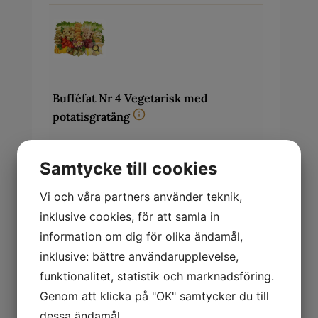
Bufféfat Nr 4 Vegetarisk med
potatisgratäng
Bufféfat som består av Tzay spett,
Samtycke till cookies
Falafelbulle samt Kikärt morotsbiff ,
potatisgratäng, frukt/grönsaker: ananas,
Vi och våra partners använder teknik,
melon (cantaloup och honungs),
coctailtomater, vindruvor, kiwi,
inklusive cookies, för att samla in
sallad,passionsfrukt, apelsin, physalis
information om dig för olika ändamål,
samt persiljaPris per portion 169:-
inklusive: bättre användarupplevelse,
funktionalitet, statistik och marknadsföring.
Genom att klicka på "OK" samtycker du till
dessa ändamål.