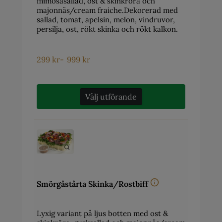
mimosasallad, ost & skinkröra och
majonnäs/cream fraiche.Dekorerad med
sallad, tomat, apelsin, melon, vindruvor,
persilja, ost, rökt skinka och rökt kalkon.
299
kr
-
999
kr
Välj utförande
Smörgåstårta Skinka/Rostbiff
Lyxig variant på ljus botten med ost &