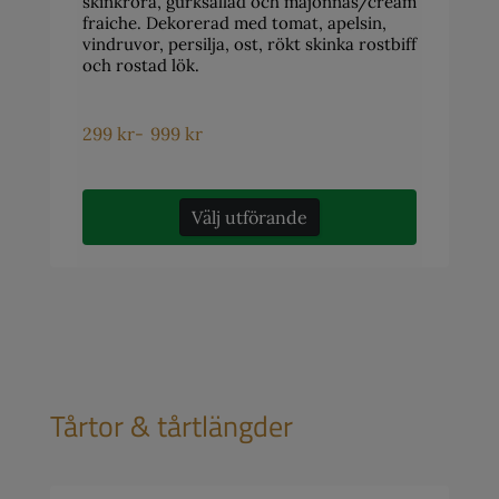
skinkröra, gurksallad och majonnäs/cream
fraiche. Dekorerad med tomat, apelsin,
vindruvor, persilja, ost, rökt skinka rostbiff
och rostad lök.
299
kr
-
999
kr
Välj utförande
Tårtor & tårtlängder