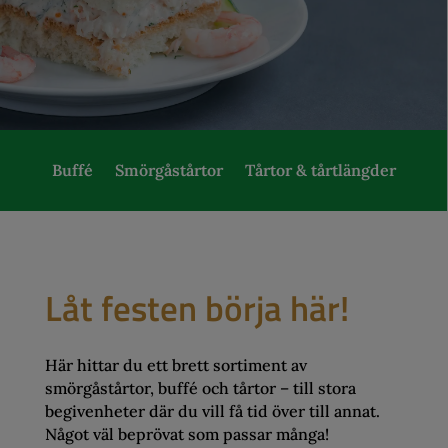
Buffé
Smörgåstårtor
Tårtor & tårtlängder
Låt festen börja här!
Här hittar du ett brett sortiment av
smörgåstårtor, buffé och tårtor – till stora
begivenheter där du vill få tid över till annat.
Något väl beprövat som passar många!