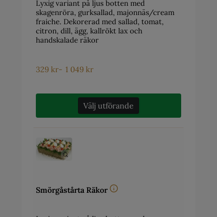
Lyxig variant på ljus botten med
skagenröra, gurksallad, majonnäs/cream
fraiche. Dekorerad med sallad, tomat,
citron, dill, ägg, kallrökt lax och
handskalade räkor
329
kr
-
1 049
kr
Välj utförande
Smörgåstårta Räkor