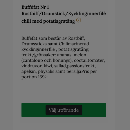
Bufféfat Nr 1
Rostbiff/Drumstick/Kycklinginnerfilé
chili med potatisgratäng
Bufféfat som består av Rostbiff,
Drumssticks samt Chilimarinerad
kycklinginnerfilé , potatisgratäng,
frukt/grönsaker: ananas, melon
(cantaloup och honungs), coctailtomater,
vindruvor, kiwi, sallad,passionsfrukt,
apelsin, physalis samt persiljaPris per
portion 169:-
Välj utförande