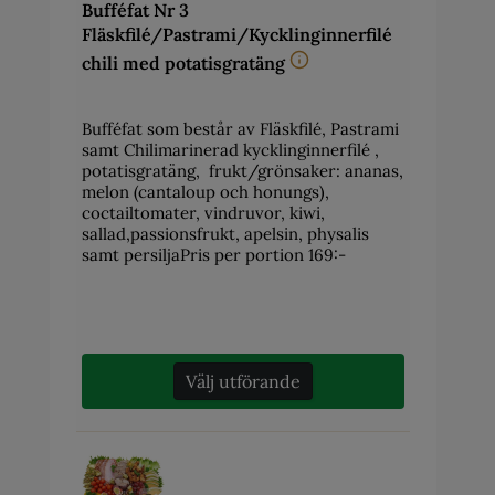
Bufféfat Nr 3
Fläskfilé/Pastrami/Kycklinginnerfilé
chili med potatisgratäng
Bufféfat som består av Fläskfilé, Pastrami
samt Chilimarinerad kycklinginnerfilé ,
potatisgratäng, frukt/grönsaker: ananas,
melon (cantaloup och honungs),
coctailtomater, vindruvor, kiwi,
sallad,passionsfrukt, apelsin, physalis
samt persiljaPris per portion 169:-
Välj utförande