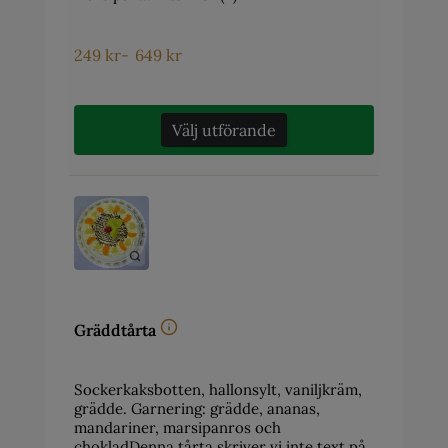
249
kr
-
649
kr
Välj utförande
Gräddtårta
Sockerkaksbotten, hallonsylt, vaniljkräm,
grädde. Garnering: grädde, ananas,
mandariner, marsipanros och
chokladDenna tårta skriver vi inte text på