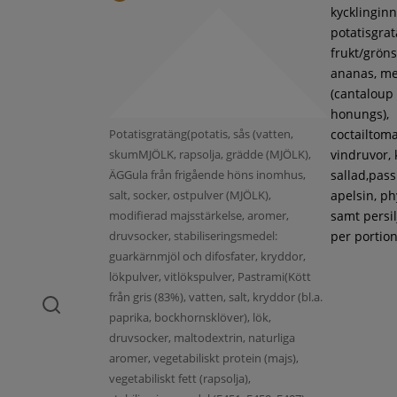
kycklinginne
potatisgra
frukt/gröns
ananas, m
(cantaloup
honungs),
Potatisgratäng(potatis, sås (vatten,
coctailtoma
skumMJÖLK, rapsolja, grädde (MJÖLK),
vindruvor, 
ÄGGula från frigående höns inomhus,
sallad,pass
salt, socker, ostpulver (MJÖLK),
apelsin, ph
modifierad majsstärkelse, aromer,
samt persil
druvsocker, stabiliseringsmedel:
per portion
guarkärnmjöl och difosfater, kryddor,
lökpulver, vitlökspulver, Pastrami(Kött
från gris (83%), vatten, salt, kryddor (bl.a.
paprika, bockhornsklöver), lök,
druvsocker, maltodextrin, naturliga
aromer, vegetabiliskt protein (majs),
vegetabiliskt fett (rapsolja),