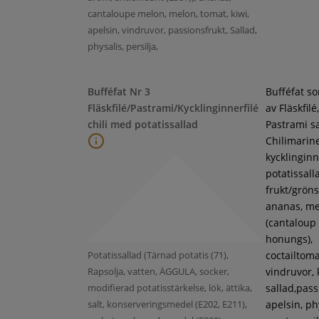
cantaloupe melon, melon, tomat, kiwi,
apelsin, vindruvor, passionsfrukt, Sallad,
physalis, persilja,
Bufféfat Nr 3
Bufféfat s
Fläskfilé/Pastrami/Kycklinginnerfilé
av Fläskfilé,
chili med potatissallad
Pastrami s
Chilimarin
kycklinginne
potatissall
frukt/gröns
ananas, m
(cantaloup
honungs),
Potatissallad (Tärnad potatis (71),
coctailtoma
Rapsolja, vatten, ÄGGULA, socker,
vindruvor, 
modifierad potatisstärkelse, lök, ättika,
sallad,pass
salt, konserveringsmedel (E202, E211),
apelsin, ph