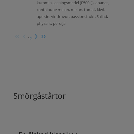
kummin, jäsningsmedel (E500ii)), ananas,
cantaloupe melon, melon, tomat, kiwi,
apelsin, vindruvor, passionsfrukt, Sallad,
physalis, persilja,
1
2
Smörgåstårtor