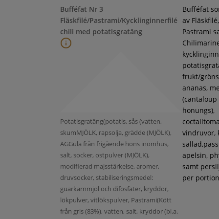
Bufféfat Nr 3
Bufféfat s
Fläskfilé/Pastrami/Kycklinginnerfilé
av Fläskfilé,
chili med potatisgratäng
Pastrami s
Chilimarin
kycklinginne
potatisgra
frukt/gröns
ananas, m
(cantaloup
honungs),
Potatisgratäng(potatis, sås (vatten,
coctailtoma
skumMJÖLK, rapsolja, grädde (MJÖLK),
vindruvor, 
ÄGGula från frigående höns inomhus,
sallad,pass
salt, socker, ostpulver (MJÖLK),
apelsin, ph
modifierad majsstärkelse, aromer,
samt persil
druvsocker, stabiliseringsmedel:
per portion
guarkärnmjöl och difosfater, kryddor,
lökpulver, vitlökspulver, Pastrami(Kött
från gris (83%), vatten, salt, kryddor (bl.a.