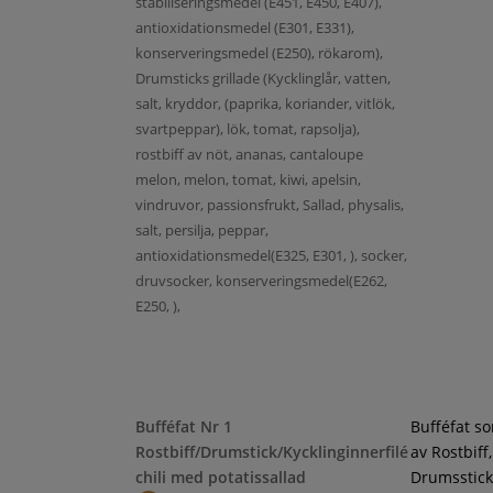
stabiliseringsmedel (E451, E450, E407),
antioxidationsmedel (E301, E331),
konserveringsmedel (E250), rökarom),
Drumsticks grillade (Kycklinglår, vatten,
salt, kryddor, (paprika, koriander, vitlök,
svartpeppar), lök, tomat, rapsolja),
rostbiff av nöt, ananas, cantaloupe
melon, melon, tomat, kiwi, apelsin,
vindruvor, passionsfrukt, Sallad, physalis,
salt, persilja, peppar,
antioxidationsmedel(E325, E301, ), socker,
druvsocker, konserveringsmedel(E262,
E250, ),
Bufféfat Nr 1
Bufféfat s
Rostbiff/Drumstick/Kycklinginnerfilé
av Rostbiff,
chili med potatissallad
Drumsstick