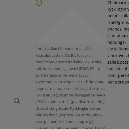
Chilimarin
kycklinginne
potatissall
frukt/gröns
ananas, m
(cantaloup
honungs),
Potatissallad (Tärnad potatis (71),
coctailtoma
Rapsolja, vatten, ÄGGULA, socker,
vindruvor, 
modifierad potatisstärkelse, lök, ättika,
sallad,pass
salt, konserveringsmedel (E202, E211),
apelsin, ph
surhetsreglerande medel (E330),
samt persil
kryddmix (svartpeppar, salt, chilipeppar,
per portion
paprika, maltodextrin, vitlök, jästextrakt,
lök (granulat), klumpförebyggande medel
(E552), kryddextrakt (paprika, rosmarin)).,
Drumsticks grillade (Kycklinglår, vatten,
salt, kryddor, (paprika, koriander, vitlök,
svartpeppar), lök, tomat, rapsolja),
ananas, cantaloupe melon, melon, tomat,