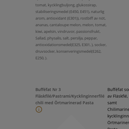
tomat, kycklingbuljong, glukossirap,
stabiliseringsmedel (E450, E451), naturlig
arom, antioxidant (E301)), rostbiff av nöt,
ananas, cantaloupe melon, melon, tomat,
kiwi, apelsin, vindruvor, passionsfrukt,
Sallad, physalis, salt, persilja, peppar,
antioxidationsmedel(E325, E301, ), socker,
druvsocker, konserveringsmedel(E262,
E250, ).
Bufféfat Nr 3
Bufféfat s
Fläskfilé/Pastrami/Kycklinginnerfilé
av Fläskfié
chili med Örtmarinerad Pasta
samt
Chilimarin
kycklinginne
Örtmarine