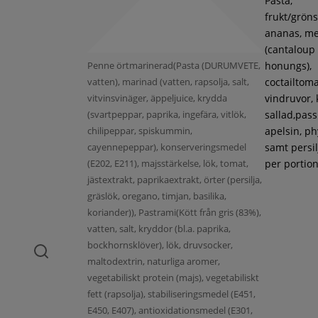
Pasta,
frukt/gröns
ananas, m
(cantaloup
Penne örtmarinerad(Pasta (DURUMVETE,
honungs),
vatten), marinad (vatten, rapsolja, salt,
coctailtoma
vitvinsvinäger, äppeljuice, krydda
vindruvor, 
(svartpeppar, paprika, ingefära, vitlök,
sallad,pass
chilipeppar, spiskummin,
apelsin, ph
cayennepeppar), konserveringsmedel
samt persil
(E202, E211), majsstärkelse, lök, tomat,
per portion
jästextrakt, paprikaextrakt, örter (persilja,
gräslök, oregano, timjan, basilika,
koriander)), Pastrami(Kött från gris (83%),
vatten, salt, kryddor (bl.a. paprika,
bockhornsklöver), lök, druvsocker,
maltodextrin, naturliga aromer,
vegetabiliskt protein (majs), vegetabiliskt
fett (rapsolja), stabiliseringsmedel (E451,
E450, E407), antioxidationsmedel (E301,