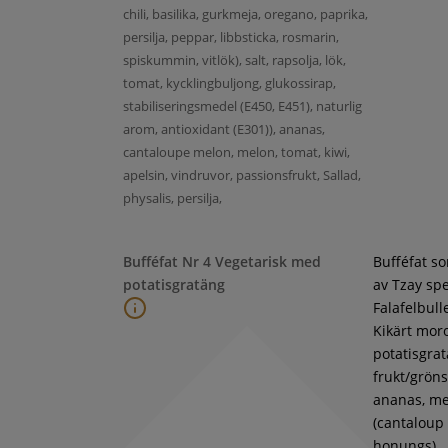
chili, basilika, gurkmeja, oregano, paprika,
persilja, peppar, libbsticka, rosmarin,
spiskummin, vitlök), salt, rapsolja, lök,
tomat, kycklingbuljong, glukossirap,
stabiliseringsmedel (E450, E451), naturlig
arom, antioxidant (E301)), ananas,
cantaloupe melon, melon, tomat, kiwi,
apelsin, vindruvor, passionsfrukt, Sallad,
physalis, persilja,
Bufféfat Nr 4 Vegetarisk med
Bufféfat s
potatisgratäng
av Tzay spe
Falafelbull
Kikärt moro
potatisgra
frukt/gröns
ananas, m
(cantaloup
honungs),