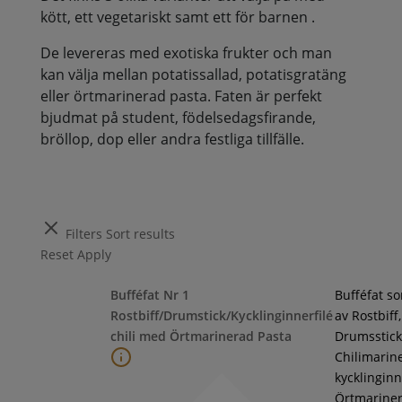
kött, ett vegetariskt samt ett för barnen .
De levereras med exotiska frukter och man
kan välja mellan potatissallad, potatisgratäng
eller örtmarinerad pasta. Faten är perfekt
bjudmat på student, födelsedagsfirande,
bröllop, dop eller andra festliga tillfälle.
Filters
Sort results
Reset
Apply
Bufféfat Nr 1
Bufféfat s
Rostbiff/Drumstick/Kycklinginnerfilé
av Rostbiff,
chili med Örtmarinerad Pasta
Drumsstick
Chilimarin
kycklinginne
Örtmarine