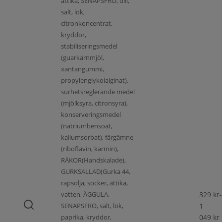
ättika, SENAPSFRÖ, dill,
salt, lök,
citronkoncentrat,
kryddor,
stabiliseringsmedel
(guarkärnmjöl,
xantangummi,
propylenglykolalginat),
surhetsreglerande medel
(mjölksyra, citronsyra),
konserveringsmedel
(natriumbensoat,
kaliumsorbat), färgämne
(riboflavin, karmin),
RÄKOR(Handskalade),
GURKSALLAD(Gurka 44,
rapsolja, socker, ättika,
vatten, ÄGGULA,
329
kr
-
SENAPSFRÖ, salt, lök,
1
paprika, kryddor,
049
kr