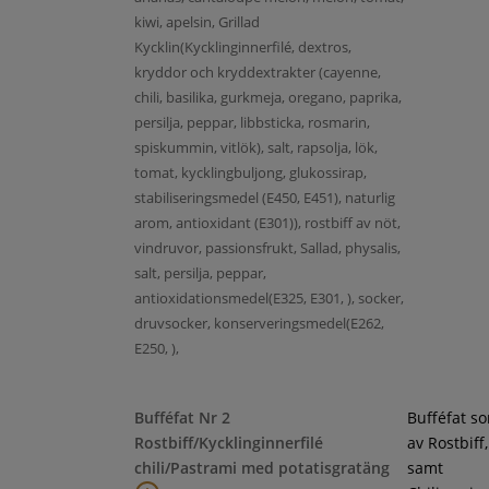
kiwi, apelsin, Grillad
Kycklin(Kycklinginnerfilé, dextros,
kryddor och kryddextrakter (cayenne,
chili, basilika, gurkmeja, oregano, paprika,
persilja, peppar, libbsticka, rosmarin,
spiskummin, vitlök), salt, rapsolja, lök,
tomat, kycklingbuljong, glukossirap,
stabiliseringsmedel (E450, E451), naturlig
arom, antioxidant (E301)), rostbiff av nöt,
vindruvor, passionsfrukt, Sallad, physalis,
salt, persilja, peppar,
antioxidationsmedel(E325, E301, ), socker,
druvsocker, konserveringsmedel(E262,
E250, ),
Bufféfat Nr 2
Bufféfat s
Rostbiff/Kycklinginnerfilé
av Rostbiff
chili/Pastrami med potatisgratäng
samt