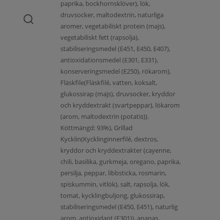
paprika, bockhornsklöver), lök,
druvsocker, maltodextrin, naturliga
aromer, vegetabiliskt protein (majs),
vegetabiliskt fett (rapsolja),
stabiliseringsmedel (E451, E450, E407),
antioxidationsmedel (E301, E331),
konserveringsmedel (E250), rökarom),
Fläskfile(Fläskfilé, vatten, koksalt,
glukossirap (majs), druvsocker, kryddor
och kryddextrakt (svartpeppar), lökarom
(arom, maltodextrin (potatis)).
Köttmängd: 93%), Grillad
Kycklin(Kycklinginnerfilé, dextros,
kryddor och kryddextrakter (cayenne,
chili, basilika, gurkmeja, oregano, paprika,
persilja, peppar, libbsticka, rosmarin,
spiskummin, vitlök), salt, rapsolja, lök,
tomat, kycklingbuljong, glukossirap,
stabiliseringsmedel (E450, E451), naturlig
arom, antioxidant (E301)), ananas,