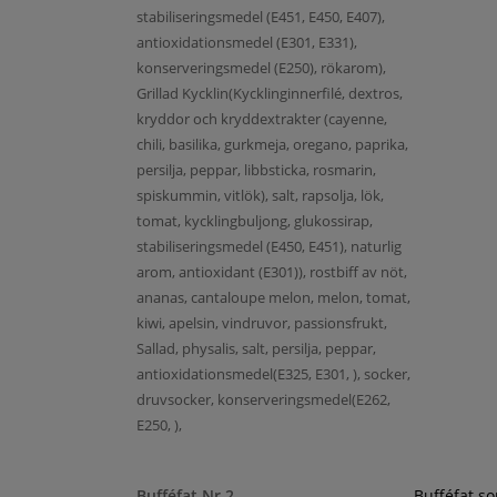
stabiliseringsmedel (E451, E450, E407),
antioxidationsmedel (E301, E331),
konserveringsmedel (E250), rökarom),
Grillad Kycklin(Kycklinginnerfilé, dextros,
kryddor och kryddextrakter (cayenne,
chili, basilika, gurkmeja, oregano, paprika,
persilja, peppar, libbsticka, rosmarin,
spiskummin, vitlök), salt, rapsolja, lök,
tomat, kycklingbuljong, glukossirap,
stabiliseringsmedel (E450, E451), naturlig
arom, antioxidant (E301)), rostbiff av nöt,
ananas, cantaloupe melon, melon, tomat,
kiwi, apelsin, vindruvor, passionsfrukt,
Sallad, physalis, salt, persilja, peppar,
antioxidationsmedel(E325, E301, ), socker,
druvsocker, konserveringsmedel(E262,
E250, ),
Bufféfat Nr 2
Bufféfat s