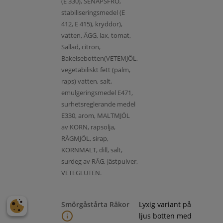
(E 330), SENAPSFRÖ,
stabiliseringsmedel (E
412, E 415), kryddor),
vatten, ÄGG, lax, tomat,
Sallad, citron,
Bakelsebotten(VETEMJÖL,
vegetabiliskt fett (palm,
raps) vatten, salt,
emulgeringsmedel E471,
surhetsreglerande medel
E330, arom, MALTMJÖL
av KORN, rapsolja,
RÅGMJÖL, sirap,
KORNMALT, dill, salt,
surdeg av RÅG, jästpulver,
VETEGLUTEN.
Smörgåstårta Räkor
Lyxig variant på
ljus botten med