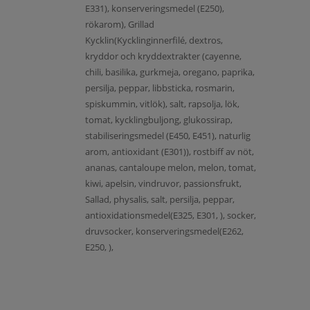
E331), konserveringsmedel (E250),
rökarom), Grillad
Kycklin(Kycklinginnerfilé, dextros,
kryddor och kryddextrakter (cayenne,
chili, basilika, gurkmeja, oregano, paprika,
persilja, peppar, libbsticka, rosmarin,
spiskummin, vitlök), salt, rapsolja, lök,
tomat, kycklingbuljong, glukossirap,
stabiliseringsmedel (E450, E451), naturlig
arom, antioxidant (E301)), rostbiff av nöt,
ananas, cantaloupe melon, melon, tomat,
kiwi, apelsin, vindruvor, passionsfrukt,
Sallad, physalis, salt, persilja, peppar,
antioxidationsmedel(E325, E301, ), socker,
druvsocker, konserveringsmedel(E262,
E250, ),