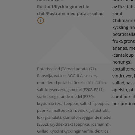
Rostbiff/Kycklinginnerfilé
av Rostbiff
chili/Pastrami med potatissallad
samt
Chilimarin
kycklinginne
potatissall
frukt/gröns
ananas, m
(cantaloup
honungs),
Potatissallad (Tärnad potatis (71),
coctailtoma
Rapsolja, vatten, ÄGGULA, socker,
vindruvor, 
modifierad potatisstärkelse, lök, ättika,
sallad,pass
salt, konserveringsmedel (E202, E211),
apelsin, ph
surhetsreglerande medel (E330),
samt persil
kryddmix (svartpeppar, salt, chilipeppar,
per portion
paprika, maltodextrin, vitlök, jästextrakt,
lök (granulat), klumpförebyggande medel
(E552), kryddextrakt (paprika, rosmarin)).,
Grillad Kycklin(Kycklinginnerfilé, dextros,