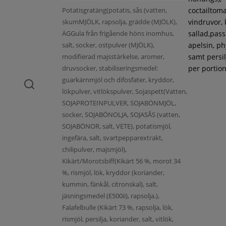
Potatisgratäng(potatis, sås (vatten,
coctailtoma
skumMJÖLK, rapsolja, grädde (MJÖLK),
vindruvor, 
ÄGGula från frigående höns inomhus,
sallad,pass
salt, socker, ostpulver (MJÖLK),
apelsin, ph
modifierad majsstärkelse, aromer,
samt persil
druvsocker, stabiliseringsmedel:
per portion
guarkärnmjöl och difosfater, kryddor,
lökpulver, vitlökspulver, Sojaspett(Vatten,
SOJAPROTEINPULVER, SOJABÖNMJÖL,
socker, SOJABÖNOLJA, SOJASÅS (vatten,
SOJABÖNOR, salt, VETE), potatismjöl,
ingefära, salt, svartpepparextrakt,
chilipulver, majsmjöl),
Kikärt/Morotsbiff(Kikärt 56 %, morot 34
%, rismjöl, lök, kryddor (koriander,
kummin, fänkål, citronskal), salt,
jäsningsmedel (E500ii), rapsolja.),
Falafelbulle (Kikärt 73 %, rapsolja, lök,
rismjöl, persilja, koriander, salt, vitlök,