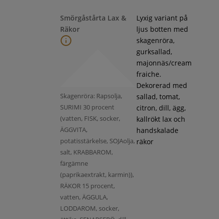
Smörgåstårta Lax &
Lyxig variant på
Räkor
ljus botten med
skagenröra,
gurksallad,
majonnäs/cream
fraiche.
Dekorerad med
Skagenröra: Rapsolja,
sallad, tomat,
SURIMI 30 procent
citron, dill, ägg,
(vatten, FISK, socker,
kallrökt lax och
ÄGGVITA,
handskalade
potatisstärkelse, SOJAolja,
räkor
salt, KRABBAROM,
färgämne
(paprikaextrakt, karmin)),
RÄKOR 15 procent,
vatten, ÄGGULA,
LODDAROM, socker,