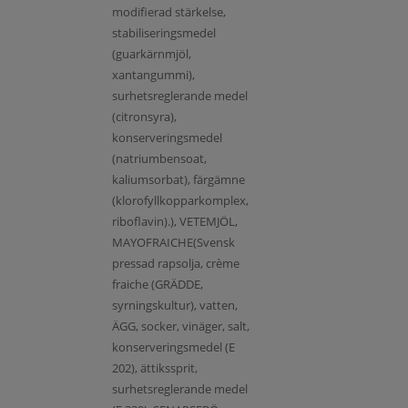
modifierad stärkelse,
stabiliseringsmedel
(guarkärnmjöl,
xantangummi),
surhetsreglerande medel
(citronsyra),
konserveringsmedel
(natriumbensoat,
kaliumsorbat), färgämne
(klorofyllkopparkomplex,
riboflavin).), VETEMJÖL,
MAYOFRAICHE(Svensk
pressad rapsolja, crème
fraiche (GRÄDDE,
syrningskultur), vatten,
ÄGG, socker, vinäger, salt,
konserveringsmedel (E
202), ättikssprit,
surhetsreglerande medel