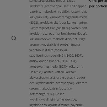
surhetsreglerande medel (E330),
samt persil
kryddmix (svartpeppar, salt, chilipeppar,
per portion
paprika, maltodextrin, vitlök, jästextrakt,
lök (granulat), klumpförebyggande medel
(E552), kryddextrakt (paprika, rosmarin)).,
Pastrami(Kött från gris (83%), vatten, salt,
kryddor (bl.a. paprika, bockhornsklöver),
lök, druvsocker, maltodextrin, naturliga
aromer, vegetabiliskt protein (majs),
vegetabiliskt fett (rapsolja),
stabiliseringsmedel (E451, E450, E407),
antioxidationsmedel (E301, E331),
konserveringsmedel (E250), rökarom),
Fläskfile(Fläskfilé, vatten, koksalt,
glukossirap (majs), druvsocker, kryddor
och kryddextrakt (svartpeppar), lökarom
(arom, maltodextrin (potatis)).
Köttmängd: 93%), Grillad
Kycklin(Kycklinginnerfilé, dextros,
kryddor och kryddextrakter (cayenne,