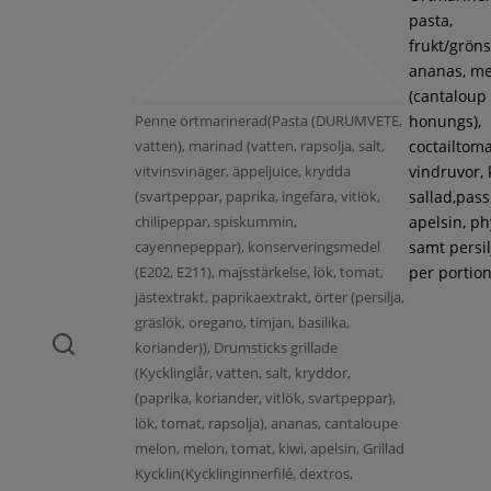
pasta,
frukt/gröns
ananas, m
(cantaloup
Penne örtmarinerad(Pasta (DURUMVETE,
honungs),
vatten), marinad (vatten, rapsolja, salt,
coctailtoma
vitvinsvinäger, äppeljuice, krydda
vindruvor, 
(svartpeppar, paprika, ingefära, vitlök,
sallad,pass
chilipeppar, spiskummin,
apelsin, ph
cayennepeppar), konserveringsmedel
samt persil
(E202, E211), majsstärkelse, lök, tomat,
per portion
jästextrakt, paprikaextrakt, örter (persilja,
gräslök, oregano, timjan, basilika,
koriander)), Drumsticks grillade
(Kycklinglår, vatten, salt, kryddor,
(paprika, koriander, vitlök, svartpeppar),
lök, tomat, rapsolja), ananas, cantaloupe
melon, melon, tomat, kiwi, apelsin, Grillad
Kycklin(Kycklinginnerfilé, dextros,