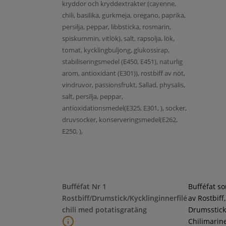
kryddor och kryddextrakter (cayenne,
chili, basilika, gurkmeja, oregano, paprika,
persilja, peppar, libbsticka, rosmarin,
spiskummin, vitlök), salt, rapsolja, lök,
tomat, kycklingbuljong, glukossirap,
stabiliseringsmedel (E450, E451), naturlig
arom, antioxidant (E301)), rostbiff av nöt,
vindruvor, passionsfrukt, Sallad, physalis,
salt, persilja, peppar,
antioxidationsmedel(E325, E301, ), socker,
druvsocker, konserveringsmedel(E262,
E250, ),
Bufféfat Nr 1
Bufféfat s
Rostbiff/Drumstick/Kycklinginnerfilé
av Rostbiff,
chili med potatisgratäng
Drumsstick
Chilimarin