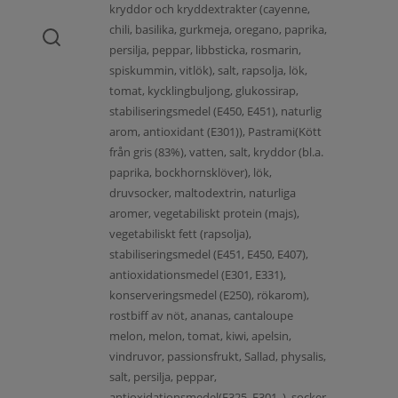
kryddor och kryddextrakter (cayenne,
chili, basilika, gurkmeja, oregano, paprika,
persilja, peppar, libbsticka, rosmarin,
spiskummin, vitlök), salt, rapsolja, lök,
tomat, kycklingbuljong, glukossirap,
stabiliseringsmedel (E450, E451), naturlig
arom, antioxidant (E301)), Pastrami(Kött
från gris (83%), vatten, salt, kryddor (bl.a.
paprika, bockhornsklöver), lök,
druvsocker, maltodextrin, naturliga
aromer, vegetabiliskt protein (majs),
vegetabiliskt fett (rapsolja),
stabiliseringsmedel (E451, E450, E407),
antioxidationsmedel (E301, E331),
konserveringsmedel (E250), rökarom),
rostbiff av nöt, ananas, cantaloupe
melon, melon, tomat, kiwi, apelsin,
vindruvor, passionsfrukt, Sallad, physalis,
salt, persilja, peppar,
antioxidationsmedel(E325, E301, ), socker,