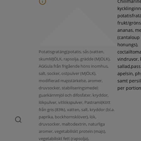
Chilimarin
kycklinginne
potatisfrat
frukt/gröns
ananas, m
(cantaloup
honungs),
Potatisgratäng(potatis, sås (vatten,
coctailtoma
skumMJÖLK, rapsolja, grädde (MJÖLK),
vindruvor, 
ÄGGula från frigående höns inomhus,
sallad,pass
salt, socker, ostpulver (MJÖLK),
apelsin, ph
modifierad majsstärkelse, aromer,
samt persil
druvsocker, stabiliseringsmedel:
per portion
guarkärnmjöl och difosfater, kryddor,
lökpulver, vitlökspulver, Pastrami(Kött
från gris (83%), vatten, salt, kryddor (bl.a.
paprika, bockhornsklöver), lök,
druvsocker, maltodextrin, naturliga
aromer, vegetabiliskt protein (majs),
vegetabiliskt fett (rapsolja),