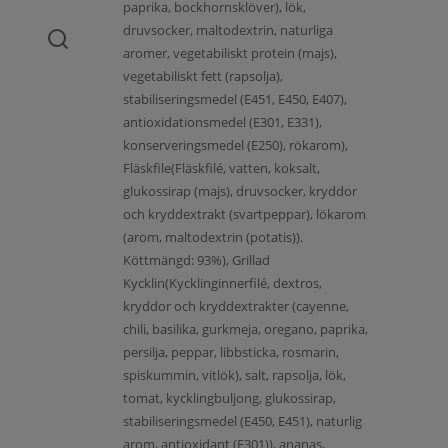
paprika, bockhornsklöver), lök,
druvsocker, maltodextrin, naturliga
aromer, vegetabiliskt protein (majs),
vegetabiliskt fett (rapsolja),
stabiliseringsmedel (E451, E450, E407),
antioxidationsmedel (E301, E331),
konserveringsmedel (E250), rökarom),
Fläskfile(Fläskfilé, vatten, koksalt,
glukossirap (majs), druvsocker, kryddor
och kryddextrakt (svartpeppar), lökarom
(arom, maltodextrin (potatis)).
Köttmängd: 93%), Grillad
Kycklin(Kycklinginnerfilé, dextros,
kryddor och kryddextrakter (cayenne,
chili, basilika, gurkmeja, oregano, paprika,
persilja, peppar, libbsticka, rosmarin,
spiskummin, vitlök), salt, rapsolja, lök,
tomat, kycklingbuljong, glukossirap,
stabiliseringsmedel (E450, E451), naturlig
arom, antioxidant (E301)), ananas,