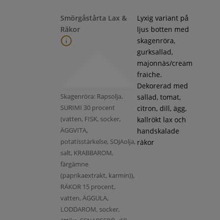
Smörgåstårta Lax &
Lyxig variant på
Räkor
ljus botten med
skagenröra,
gurksallad,
majonnäs/cream
fraiche.
Dekorerad med
Skagenröra: Rapsolja,
sallad, tomat,
SURIMI 30 procent
citron, dill, ägg,
(vatten, FISK, socker,
kallrökt lax och
ÄGGVITA,
handskalade
potatisstärkelse, SOJAolja,
räkor
salt, KRABBAROM,
färgämne
(paprikaextrakt, karmin)),
RÄKOR 15 procent,
vatten, ÄGGULA,
LODDAROM, socker,