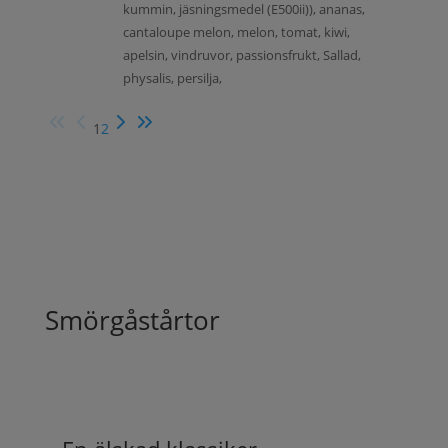
kummin, jäsningsmedel (E500ii)), ananas,
cantaloupe melon, melon, tomat, kiwi,
apelsin, vindruvor, passionsfrukt, Sallad,
physalis, persilja,
1
2
Smörgåstårtor