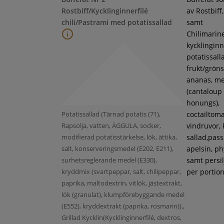
Rostbiff/Kycklinginnerfilé
av Rostbiff
chili/Pastrami med potatissallad
samt
Chilimarin
kycklinginne
potatissall
frukt/gröns
ananas, m
(cantaloup
honungs),
Potatissallad (Tärnad potatis (71),
coctailtoma
Rapsolja, vatten, ÄGGULA, socker,
vindruvor, 
modifierad potatisstärkelse, lök, ättika,
sallad,pass
salt, konserveringsmedel (E202, E211),
apelsin, ph
surhetsreglerande medel (E330),
samt persil
kryddmix (svartpeppar, salt, chilipeppar,
per portion
paprika, maltodextrin, vitlök, jästextrakt,
lök (granulat), klumpförebyggande medel
(E552), kryddextrakt (paprika, rosmarin)).,
Grillad Kycklin(Kycklinginnerfilé, dextros,