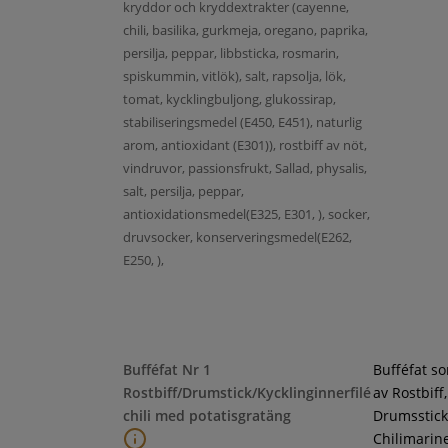
kryddor och kryddextrakter (cayenne,
chili, basilika, gurkmeja, oregano, paprika,
persilja, peppar, libbsticka, rosmarin,
spiskummin, vitlök), salt, rapsolja, lök,
tomat, kycklingbuljong, glukossirap,
stabiliseringsmedel (E450, E451), naturlig
arom, antioxidant (E301)), rostbiff av nöt,
vindruvor, passionsfrukt, Sallad, physalis,
salt, persilja, peppar,
antioxidationsmedel(E325, E301, ), socker,
druvsocker, konserveringsmedel(E262,
E250, ),
Bufféfat Nr 1
Bufféfat s
Rostbiff/Drumstick/Kycklinginnerfilé
av Rostbiff,
chili med potatisgratäng
Drumsstick
Chilimarin