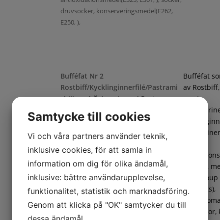
druvsocker, konserveringsmedel(E262,
E250, ),
Bufféfat Nr 2
Bufféfat s
Rostbiff/Kycklinginnerfilé/Pastrami
av Rostbiff
chili med Örtmarinerad Pasta
samt
Chilimarin
Samtycke till cookies
kycklinginne
Örtmarine
Vi och våra partners använder teknik,
pasta,
inklusive cookies, för att samla in
frukt/gröns
information om dig för olika ändamål,
ananas, m
inklusive: bättre användarupplevelse,
(cantaloup
Penne örtmarinerad(Pasta (DURUMVETE,
honungs),
funktionalitet, statistik och marknadsföring.
vatten), marinad (vatten, rapsolja, salt,
coctailtoma
Genom att klicka på "OK" samtycker du till
vitvinsvinäger, äppeljuice, krydda
vindruvor, 
dessa ändamål.