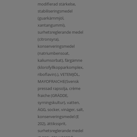
modifierad stärkelse,
stabiliseringsmedel
(guarkärnmjöl,
xantangummi),
surhetsreglerande medel
(citronsyra),
konserveringsmedel
(natriumbensoat,
kaliumsorbat), färgämne
(klorofyllkopparkomplex,
riboflavin).), VETEMJÖL,
MAYOFRAICHE(Svensk
pressad rapsolja, crème
fraiche (GRÄDDE,
syrningskultur), vatten,
ÄGG, socker, vinäger, salt,
konserveringsmedel (E
202), ättikssprit,
surhetsreglerande medel