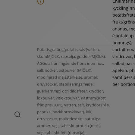
Chilimarin
kycklinginne
potatisfrat
frukt/gröns
ananas, m
(cantaloup
honungs),
Potatisgratäng(potatis, sås (vatten,
coctailtoma
skumMJÖLK, rapsolja, grädde (MJÖLK),
vindruvor, 
ÄGGula från frigående höns inomhus,
sallad,pass
salt, socker, ostpulver (MJÖLK),
apelsin, ph
modifierad majsstärkelse, aromer,
samt persil
druvsocker, stabiliseringsmedel:
per portion
guarkärnmjöl och difosfater, kryddor,
lökpulver, vitlökspulver, Pastrami(Kött
från gris (83%), vatten, salt, kryddor (bl.a.
paprika, bockhornsklöver), lök,
druvsocker, maltodextrin, naturliga
aromer, vegetabiliskt protein (majs),
vegetabiliskt fett (rapsolja),