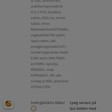
(E 330), SENAPSFRÖ,
stabiliseringsmedel (E
412, E 415), kryddor),
vatten, ÄGG, lax, tomat,
Sallad, citron,
Bakelsebotten(VETEMJÖL,
vegetabiliskt fett (palm,
raps) vatten, salt,
emulgeringsmedel E471,
surhetsreglerande medel
E330, arom, MALTMJÖL
av KORN, rapsolja,
RÅGMJÖL, sirap,
KORNMALT, dill, salt,
surdeg av RÅG, jästpulver,
VETEGLUTEN.
Smörgåstårta Räkor
Lyxig variant på
ljus botten med