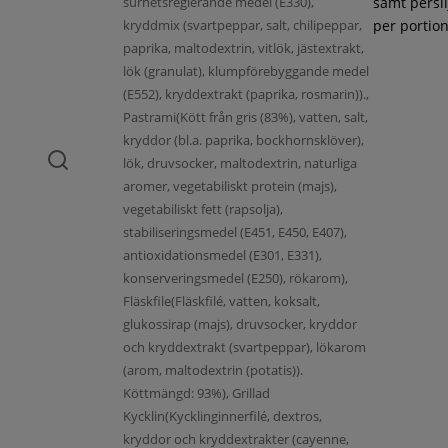
surhetsreglerande medel (E330),
samt persil
kryddmix (svartpeppar, salt, chilipeppar,
per portion
paprika, maltodextrin, vitlök, jästextrakt,
lök (granulat), klumpförebyggande medel
(E552), kryddextrakt (paprika, rosmarin)).,
Pastrami(Kött från gris (83%), vatten, salt,
kryddor (bl.a. paprika, bockhornsklöver),
lök, druvsocker, maltodextrin, naturliga
aromer, vegetabiliskt protein (majs),
vegetabiliskt fett (rapsolja),
stabiliseringsmedel (E451, E450, E407),
antioxidationsmedel (E301, E331),
konserveringsmedel (E250), rökarom),
Fläskfile(Fläskfilé, vatten, koksalt,
glukossirap (majs), druvsocker, kryddor
och kryddextrakt (svartpeppar), lökarom
(arom, maltodextrin (potatis)).
Köttmängd: 93%), Grillad
Kycklin(Kycklinginnerfilé, dextros,
kryddor och kryddextrakter (cayenne,