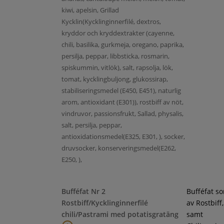
kiwi, apelsin, Grillad
Kycklin(Kycklinginnerfilé, dextros,
kryddor och kryddextrakter (cayenne,
chili, basilika, gurkmeja, oregano, paprika,
persilja, peppar, libbsticka, rosmarin,
spiskummin, vitlök), salt, rapsolja, lök,
tomat, kycklingbuljong, glukossirap,
stabiliseringsmedel (E450, E451), naturlig
arom, antioxidant (E301)), rostbiff av nöt,
vindruvor, passionsfrukt, Sallad, physalis,
salt, persilja, peppar,
antioxidationsmedel(E325, E301, ), socker,
druvsocker, konserveringsmedel(E262,
E250, ),
Bufféfat Nr 2
Bufféfat s
Rostbiff/Kycklinginnerfilé
av Rostbiff
chili/Pastrami med potatisgratäng
samt