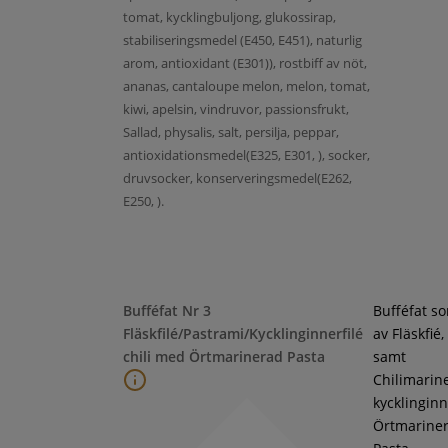
tomat, kycklingbuljong, glukossirap,
stabiliseringsmedel (E450, E451), naturlig
arom, antioxidant (E301)), rostbiff av nöt,
ananas, cantaloupe melon, melon, tomat,
kiwi, apelsin, vindruvor, passionsfrukt,
Sallad, physalis, salt, persilja, peppar,
antioxidationsmedel(E325, E301, ), socker,
druvsocker, konserveringsmedel(E262,
E250, ).
Bufféfat Nr 3
Bufféfat s
Fläskfilé/Pastrami/Kycklinginnerfilé
av Fläskfié
chili med Örtmarinerad Pasta
samt
Chilimarin
kycklinginne
Örtmarine