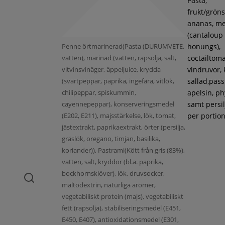
Pasta,
frukt/gröns
ananas, m
(cantaloup
Penne örtmarinerad(Pasta (DURUMVETE,
honungs),
vatten), marinad (vatten, rapsolja, salt,
coctailtoma
vitvinsvinäger, äppeljuice, krydda
vindruvor, 
(svartpeppar, paprika, ingefära, vitlök,
sallad,pass
chilipeppar, spiskummin,
apelsin, ph
cayennepeppar), konserveringsmedel
samt persil
(E202, E211), majsstärkelse, lök, tomat,
per portion
jästextrakt, paprikaextrakt, örter (persilja,
gräslök, oregano, timjan, basilika,
koriander)), Pastrami(Kött från gris (83%),
vatten, salt, kryddor (bl.a. paprika,
bockhornsklöver), lök, druvsocker,
maltodextrin, naturliga aromer,
vegetabiliskt protein (majs), vegetabiliskt
fett (rapsolja), stabiliseringsmedel (E451,
E450, E407), antioxidationsmedel (E301,