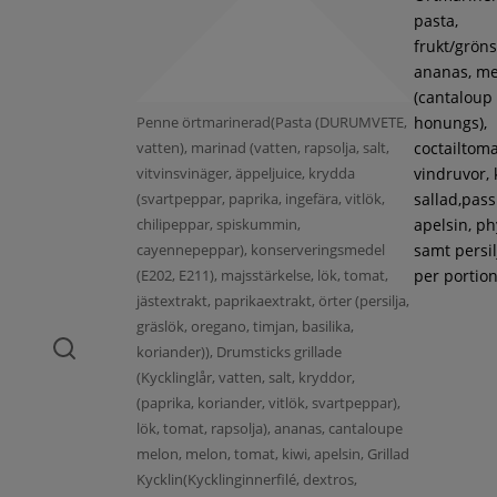
pasta,
frukt/gröns
ananas, m
(cantaloup
Penne örtmarinerad(Pasta (DURUMVETE,
honungs),
vatten), marinad (vatten, rapsolja, salt,
coctailtoma
vitvinsvinäger, äppeljuice, krydda
vindruvor, 
(svartpeppar, paprika, ingefära, vitlök,
sallad,pass
chilipeppar, spiskummin,
apelsin, ph
cayennepeppar), konserveringsmedel
samt persil
(E202, E211), majsstärkelse, lök, tomat,
per portion
jästextrakt, paprikaextrakt, örter (persilja,
gräslök, oregano, timjan, basilika,
koriander)), Drumsticks grillade
(Kycklinglår, vatten, salt, kryddor,
(paprika, koriander, vitlök, svartpeppar),
lök, tomat, rapsolja), ananas, cantaloupe
melon, melon, tomat, kiwi, apelsin, Grillad
Kycklin(Kycklinginnerfilé, dextros,