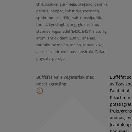
chili, basilika, gurkmeja, oregano, paprika,
persilja, peppar, libbsticka, rosmarin,
spiskummin, vitlök), salt, rapsolja, lök,
tomat, kycklingbuljong, glukossirap,
stabiliseringsmedel (E450, E451), naturlig
arom, antioxidant (E301)), ananas,
cantaloupe melon, melon, tomat, kiwi,
apelsin, vindruvor, passionsfrukt, Sallad,
physalis, persilja,
Bufféfat Nr 4 Vegetarisk med
Bufféfat s
potatisgratäng
av Tzay spe
Falafelbull
Kikärt moro
potatisgra
frukt/gröns
ananas, m
(cantaloup
honungs),