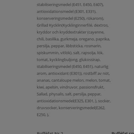
stabiliseringsmedel (E451, E450, E407),
antioxidationsmedel (E301, E331),
konserveringsmedel (E250), rökarom),
Grillad Kycklin(Kycklinginnerfilé, dextros,
kryddor och kryddextrakter (cayenne,
chili, basilika, gurkmeja, oregano, paprika,
persilja, peppar, libbsticka, rosmarin,
spiskummin, vitlök), salt, rapsolja, lök,
tomat, kycklingbuljong, glukossirap,
stabiliseringsmedel (E450, E451), naturlig
arom, antioxidant (E301)), rostbiff av nöt,
ananas, cantaloupe melon, melon, tomat,
kiwi, apelsin, vindruvor, passionsfrukt,
Sallad, physalis, salt, persilja, peppar,
antioxidationsmedel(E325, E301, ), socker,
druvsocker, konserveringsmedel(E262,
E250, ),
Bufféfat Nr 2
Bufféfat s