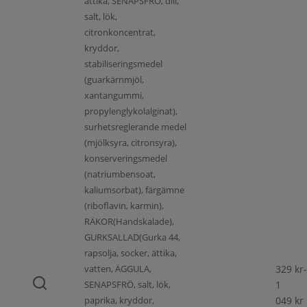
ättika, SENAPSFRÖ, dill,
salt, lök,
citronkoncentrat,
kryddor,
stabiliseringsmedel
(guarkärnmjöl,
xantangummi,
propylenglykolalginat),
surhetsreglerande medel
(mjölksyra, citronsyra),
konserveringsmedel
(natriumbensoat,
kaliumsorbat), färgämne
(riboflavin, karmin),
RÄKOR(Handskalade),
GURKSALLAD(Gurka 44,
rapsolja, socker, ättika,
vatten, ÄGGULA,
329
kr
-
SENAPSFRÖ, salt, lök,
1
paprika, kryddor,
049
kr