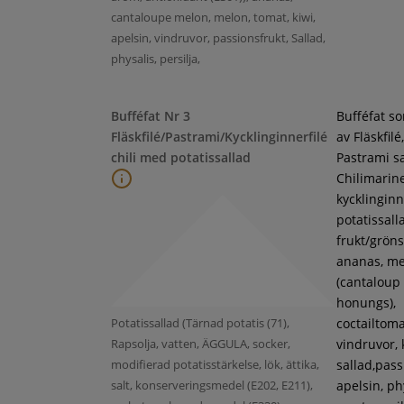
cantaloupe melon, melon, tomat, kiwi,
apelsin, vindruvor, passionsfrukt, Sallad,
physalis, persilja,
Bufféfat Nr 3
Bufféfat s
Fläskfilé/Pastrami/Kycklinginnerfilé
av Fläskfilé,
chili med potatissallad
Pastrami s
Chilimarin
kycklinginne
potatissall
frukt/gröns
ananas, m
(cantaloup
honungs),
Potatissallad (Tärnad potatis (71),
coctailtoma
Rapsolja, vatten, ÄGGULA, socker,
vindruvor, 
modifierad potatisstärkelse, lök, ättika,
sallad,pass
salt, konserveringsmedel (E202, E211),
apelsin, ph