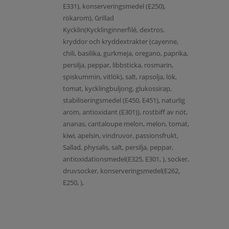
E331), konserveringsmedel (E250),
rökarom), Grillad
Kycklin(Kycklinginnerfilé, dextros,
kryddor och kryddextrakter (cayenne,
chili, basilika, gurkmeja, oregano, paprika,
persilja, peppar, libbsticka, rosmarin,
spiskummin, vitlök), salt, rapsolja, lök,
tomat, kycklingbuljong, glukossirap,
stabiliseringsmedel (E450, E451), naturlig
arom, antioxidant (E301)), rostbiff av nöt,
ananas, cantaloupe melon, melon, tomat,
kiwi, apelsin, vindruvor, passionsfrukt,
Sallad, physalis, salt, persilja, peppar,
antioxidationsmedel(E325, E301, ), socker,
druvsocker, konserveringsmedel(E262,
E250, ),