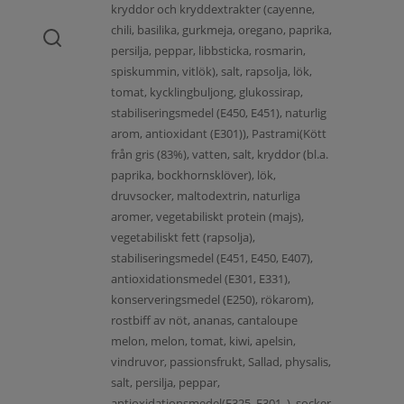
kryddor och kryddextrakter (cayenne,
chili, basilika, gurkmeja, oregano, paprika,
persilja, peppar, libbsticka, rosmarin,
spiskummin, vitlök), salt, rapsolja, lök,
tomat, kycklingbuljong, glukossirap,
stabiliseringsmedel (E450, E451), naturlig
arom, antioxidant (E301)), Pastrami(Kött
från gris (83%), vatten, salt, kryddor (bl.a.
paprika, bockhornsklöver), lök,
druvsocker, maltodextrin, naturliga
aromer, vegetabiliskt protein (majs),
vegetabiliskt fett (rapsolja),
stabiliseringsmedel (E451, E450, E407),
antioxidationsmedel (E301, E331),
konserveringsmedel (E250), rökarom),
rostbiff av nöt, ananas, cantaloupe
melon, melon, tomat, kiwi, apelsin,
vindruvor, passionsfrukt, Sallad, physalis,
salt, persilja, peppar,
antioxidationsmedel(E325, E301, ), socker,