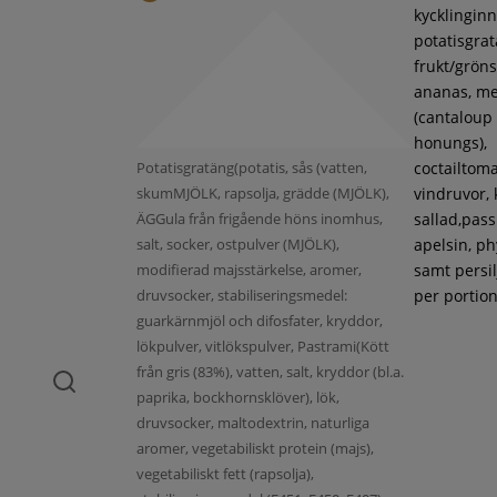
kycklinginne
potatisgra
frukt/gröns
ananas, m
(cantaloup
honungs),
Potatisgratäng(potatis, sås (vatten,
coctailtoma
skumMJÖLK, rapsolja, grädde (MJÖLK),
vindruvor, 
ÄGGula från frigående höns inomhus,
sallad,pass
salt, socker, ostpulver (MJÖLK),
apelsin, ph
modifierad majsstärkelse, aromer,
samt persil
druvsocker, stabiliseringsmedel:
per portion
guarkärnmjöl och difosfater, kryddor,
lökpulver, vitlökspulver, Pastrami(Kött
från gris (83%), vatten, salt, kryddor (bl.a.
paprika, bockhornsklöver), lök,
druvsocker, maltodextrin, naturliga
aromer, vegetabiliskt protein (majs),
vegetabiliskt fett (rapsolja),