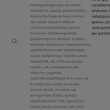
Potatisgratäng(potatis, sås (vatten,
coctailtoma
skumMJÖLK, rapsolja, grädde (MJÖLK),
vindruvor, 
ÄGGula från frigående höns inomhus,
sallad,pass
salt, socker, ostpulver (MJÖLK),
apelsin, ph
modifierad majsstärkelse, aromer,
samt persil
druvsocker, stabiliseringsmedel:
per portion
guarkärnmjöl och difosfater, kryddor,
lökpulver, vitlökspulver, Sojaspett(Vatten,
SOJAPROTEINPULVER, SOJABÖNMJÖL,
socker, SOJABÖNOLJA, SOJASÅS (vatten,
SOJABÖNOR, salt, VETE), potatismjöl,
ingefära, salt, svartpepparextrakt,
chilipulver, majsmjöl),
Kikärt/Morotsbiff(Kikärt 56 %, morot 34
%, rismjöl, lök, kryddor (koriander,
kummin, fänkål, citronskal), salt,
jäsningsmedel (E500ii), rapsolja.),
Falafelbulle (Kikärt 73 %, rapsolja, lök,
rismjöl, persilja, koriander, salt, vitlök,