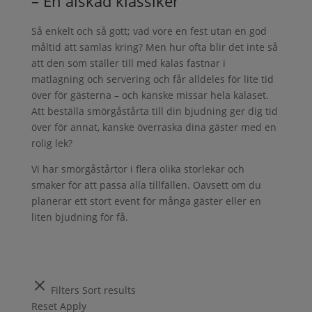
– En älskad klassiker
Så enkelt och så gott; vad vore en fest utan en god
måltid att samlas kring? Men hur ofta blir det inte så
att den som ställer till med kalas fastnar i
matlagning och servering och får alldeles för lite tid
över för gästerna – och kanske missar hela kalaset.
Att beställa smörgåstårta till din bjudning ger dig tid
över för annat, kanske överraska dina gäster med en
rolig lek?
Vi har smörgåstårtor i flera olika storlekar och
smaker för att passa alla tillfällen. Oavsett om du
planerar ett stort event för många gäster eller en
liten bjudning för få.
Filters
Sort results
Reset
Apply