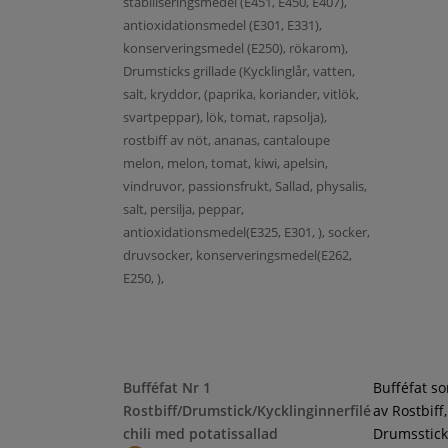
stabiliseringsmedel (E451, E450, E407),
antioxidationsmedel (E301, E331),
konserveringsmedel (E250), rökarom),
Drumsticks grillade (Kycklinglår, vatten,
salt, kryddor, (paprika, koriander, vitlök,
svartpeppar), lök, tomat, rapsolja),
rostbiff av nöt, ananas, cantaloupe
melon, melon, tomat, kiwi, apelsin,
vindruvor, passionsfrukt, Sallad, physalis,
salt, persilja, peppar,
antioxidationsmedel(E325, E301, ), socker,
druvsocker, konserveringsmedel(E262,
E250, ),
Bufféfat Nr 1
Bufféfat s
Rostbiff/Drumstick/Kycklinginnerfilé
av Rostbiff,
chili med potatissallad
Drumsstick