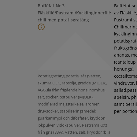
Bufféfat Nr 3
Bufféfat s
Fläskfilé/Pastrami/Kycklinginnerfilé
av Fläskfilé,
chili med potatisgratäng
Pastrami s
Chilimarin
kycklinginne
potatisgra
frukt/gröns
ananas, m
(cantaloup
honungs),
Potatisgratäng(potatis, sås (vatten,
coctailtoma
skumMJÖLK, rapsolja, grädde (MJÖLK),
vindruvor, 
ÄGGula från frigående höns inomhus,
sallad,pass
salt, socker, ostpulver (MJÖLK),
apelsin, ph
modifierad majsstärkelse, aromer,
samt persil
druvsocker, stabiliseringsmedel:
per portion
guarkärnmjöl och difosfater, kryddor,
lökpulver, vitlökspulver, Pastrami(Kött
från gris (83%), vatten, salt, kryddor (bl.a.