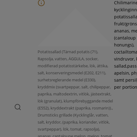
Chilimarin
kycklinginne
potatissall
frukt/gröns
ananas, m
(cantaloup
honungs),
Potatissallad (Tärnad potatis (71),
coctailtoma
Rapsolja, vatten, ÄGGULA, socker,
vindruvor, 
modifierad potatisstärkelse, lök, ättika,
sallad,pass
salt, konserveringsmedel (E202, E211),
apelsin, ph
surhetsreglerande medel (E330),
samt persil
kryddmix (svartpeppar, salt, chilipeppar,
per portion
paprika, maltodextrin, vitlök, jästextrakt,
lök (granulat), klumpförebyggande medel
(E552), kryddextrakt (paprika, rosmarin)).,
Drumsticks grillade (Kycklinglår, vatten,
salt, kryddor, (paprika, koriander, vitlök,
svartpeppar), lök, tomat, rapsolja),
ananas, cantaloupe melon, melon, tomat,