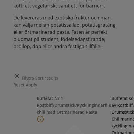
kött, ett vegetariskt samt ett för barnen .
De levereras med exotiska frukter och man
kan välja mellan potatissallad, potatisgratäng
eller örtmarinerad pasta. Faten är perfekt
bjudmat på student, födelsedagsfirande,
bröllop, dop eller andra festliga tillfälle.
Filters
Sort results
Reset
Apply
Bufféfat Nr 1
Bufféfat s
Rostbiff/Drumstick/Kycklinginnerfilé
av Rostbiff,
chili med Örtmarinerad Pasta
Drumsstick
Chilimarin
kycklinginne
Örtmarine