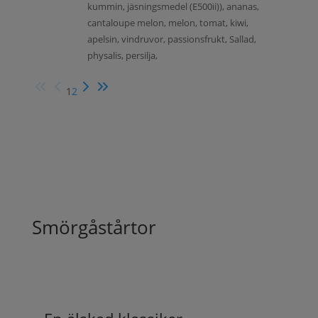
kummin, jäsningsmedel (E500ii)), ananas,
cantaloupe melon, melon, tomat, kiwi,
apelsin, vindruvor, passionsfrukt, Sallad,
physalis, persilja,
1
2
Smörgåstårtor