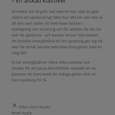
– En älskad klassiker
Så enkelt och så gott; vad vore en fest utan en god
måltid att samlas kring? Men hur ofta blir det inte så
att den som ställer till med kalas fastnar i
matlagning och servering och får alldeles för lite tid
över för gästerna – och kanske missar hela kalaset.
Att beställa smörgåstårta till din bjudning ger dig tid
över för annat, kanske överraska dina gäster med en
rolig lek?
Vi har smörgåstårtor i flera olika storlekar och
smaker för att passa alla tillfällen. Oavsett om du
planerar ett stort event för många gäster eller en
liten bjudning för få.
Filters
Sort results
Reset
Apply