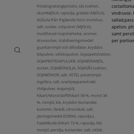
Potatisgratäng(potatis, sås (vatten,
coctailtoma
skumMJÖLK, rapsolja, grädde (MJÖLK),
vindruvor, 
ÄGGula från frigående höns inomhus,
sallad,pass
salt, socker, ostpulver (MJÖLK),
apelsin, ph
modifierad majsstärkelse, aromer,
samt persil
druvsocker, stabiliseringsmedel:
per portion
guarkärnmjöl och difosfater, kryddor,
lökpulver, vitlökspulver, Sojaspett(Vatten,
SOJAPROTEINPULVER, SOJABÖNMJÖL,
socker, SOJABÖNOLJA, SOJASÅS (vatten,
SOJABÖNOR, salt, VETE), potatismjöl,
ingefära, salt, svartpepparextrakt,
chilipulver, majsmjöl),
Kikärt/Morotsbiff(Kikärt 56 %, morot 34
%, rismjöl, lök, kryddor (koriander,
kummin, fänkål, citronskal), salt,
jäsningsmedel (E500ii), rapsolja.),
Falafelbulle (Kikärt 73 %, rapsolja, lök,
rismjöl, persilja, koriander, salt, vitlök,