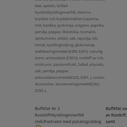
kiwi, apelsin, Grillad
Kycklin(Kycklinginnerfilé, dextros,
kryddor och kryddextrakter (cayenne,
chili, basilika, gurkmeja, oregano, paprika,
persilja, peppar, libbsticka, rosmarin,
spiskummin, vitlök), salt, rapsolja, lök,
tomat, kycklingbuljong, glukossirap,
stabiliseringsmedel (E450, E451), naturlig
arom, antioxidant (E301)), rostbiff av nöt,
vindruvor, passionsfrukt, Sallad, physalis,
salt, persilja, peppar,
antioxidationsmedel(E325, E301, ), socker,
druvsocker, konserveringsmedel(E262,
E250, ),
Bufféfat Nr 2
Bufféfat s
Rostbiff/Kycklinginnerfilé
av Rostbiff
chili/Pastrami med potatisgratäng
samt