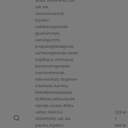
ättika, SENAPSFRÖ, dill,
salt, lök,
citronkoncentrat,
kryddor,
stabiliseringsmedel
(guarkärnmjöl,
xantangummi,
propylenglykolalginat),
surhetsreglerande medel
(mjölksyra, citronsyra),
konserveringsmedel
(natriumbensoat,
kaliumsorbat), färgämne
(riboflavin, karmin),
RÄKOR(Handskalade),
GURKSALLAD(Gurka 44,
rapsolja, socker, ättika,
vatten, ÄGGULA,
329
kr
-
SENAPSFRÖ, salt, lök,
1
paprika, kryddor,
049
kr