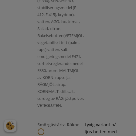
(E 330), SENAPSFRÖ,
stabiliseringsmedel (E
412, E 415), kryddor),
vatten, ÄGG, lax, tomat,
Sallad, citron,
Bakelsebotten(VETEMJÖL,
vegetabiliskt fett (palm,
raps) vatten, salt,
emulgeringsmedel E471,
surhetsreglerande medel
E330, arom, MALTMJÖL
av KORN, rapsolja,
RÅGMJÖL, sirap,
KORNMALT, dill, salt,
surdeg av RÅG, jästpulver,
VETEGLUTEN.
Smörgåstårta Räkor
Lyxig variant på
ljus botten med