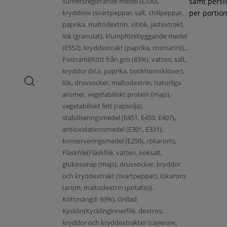
surhetsreglerande medel (E330),
samt persil
kryddmix (svartpeppar, salt, chilipeppar,
per portion
paprika, maltodextrin, vitlök, jästextrakt,
lök (granulat), klumpförebyggande medel
(E552), kryddextrakt (paprika, rosmarin)).,
Pastrami(Kött från gris (83%), vatten, salt,
kryddor (bl.a. paprika, bockhornsklöver),
lök, druvsocker, maltodextrin, naturliga
aromer, vegetabiliskt protein (majs),
vegetabiliskt fett (rapsolja),
stabiliseringsmedel (E451, E450, E407),
antioxidationsmedel (E301, E331),
konserveringsmedel (E250), rökarom),
Fläskfile(Fläskfilé, vatten, koksalt,
glukossirap (majs), druvsocker, kryddor
och kryddextrakt (svartpeppar), lökarom
(arom, maltodextrin (potatis)).
Köttmängd: 93%), Grillad
Kycklin(Kycklinginnerfilé, dextros,
kryddor och kryddextrakter (cayenne,