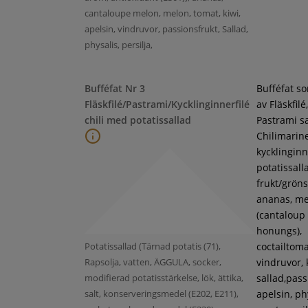
cantaloupe melon, melon, tomat, kiwi,
apelsin, vindruvor, passionsfrukt, Sallad,
physalis, persilja,
Bufféfat Nr 3
Bufféfat s
Fläskfilé/Pastrami/Kycklinginnerfilé
av Fläskfilé,
chili med potatissallad
Pastrami s
Chilimarin
kycklinginne
potatissall
frukt/gröns
ananas, m
(cantaloup
honungs),
Potatissallad (Tärnad potatis (71),
coctailtoma
Rapsolja, vatten, ÄGGULA, socker,
vindruvor, 
modifierad potatisstärkelse, lök, ättika,
sallad,pass
salt, konserveringsmedel (E202, E211),
apelsin, ph