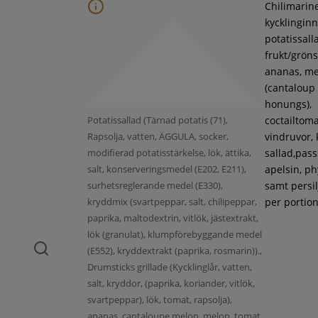
Chilimarin
kycklinginne
potatissall
frukt/gröns
ananas, m
(cantaloup
honungs),
Potatissallad (Tärnad potatis (71),
coctailtoma
Rapsolja, vatten, ÄGGULA, socker,
vindruvor, 
modifierad potatisstärkelse, lök, ättika,
sallad,pass
salt, konserveringsmedel (E202, E211),
apelsin, ph
surhetsreglerande medel (E330),
samt persil
kryddmix (svartpeppar, salt, chilipeppar,
per portion
paprika, maltodextrin, vitlök, jästextrakt,
lök (granulat), klumpförebyggande medel
(E552), kryddextrakt (paprika, rosmarin)).,
Drumsticks grillade (Kycklinglår, vatten,
salt, kryddor, (paprika, koriander, vitlök,
svartpeppar), lök, tomat, rapsolja),
ananas, cantaloupe melon, melon, tomat,