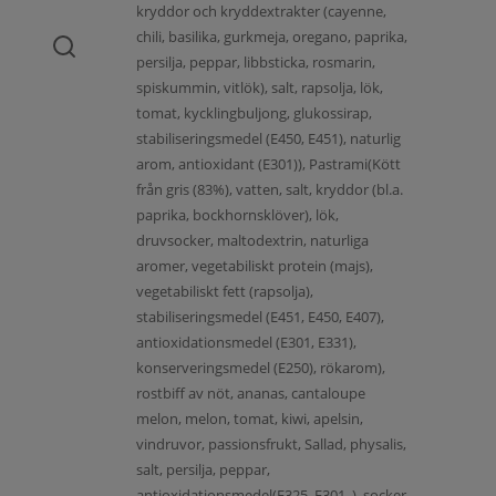
kryddor och kryddextrakter (cayenne,
chili, basilika, gurkmeja, oregano, paprika,
persilja, peppar, libbsticka, rosmarin,
spiskummin, vitlök), salt, rapsolja, lök,
tomat, kycklingbuljong, glukossirap,
stabiliseringsmedel (E450, E451), naturlig
arom, antioxidant (E301)), Pastrami(Kött
från gris (83%), vatten, salt, kryddor (bl.a.
paprika, bockhornsklöver), lök,
druvsocker, maltodextrin, naturliga
aromer, vegetabiliskt protein (majs),
vegetabiliskt fett (rapsolja),
stabiliseringsmedel (E451, E450, E407),
antioxidationsmedel (E301, E331),
konserveringsmedel (E250), rökarom),
rostbiff av nöt, ananas, cantaloupe
melon, melon, tomat, kiwi, apelsin,
vindruvor, passionsfrukt, Sallad, physalis,
salt, persilja, peppar,
antioxidationsmedel(E325, E301, ), socker,