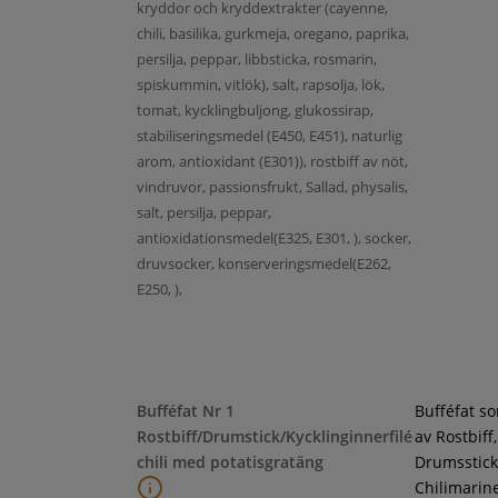
kryddor och kryddextrakter (cayenne,
chili, basilika, gurkmeja, oregano, paprika,
persilja, peppar, libbsticka, rosmarin,
spiskummin, vitlök), salt, rapsolja, lök,
tomat, kycklingbuljong, glukossirap,
stabiliseringsmedel (E450, E451), naturlig
arom, antioxidant (E301)), rostbiff av nöt,
vindruvor, passionsfrukt, Sallad, physalis,
salt, persilja, peppar,
antioxidationsmedel(E325, E301, ), socker,
druvsocker, konserveringsmedel(E262,
E250, ),
Bufféfat Nr 1
Bufféfat s
Rostbiff/Drumstick/Kycklinginnerfilé
av Rostbiff,
chili med potatisgratäng
Drumsstick
Chilimarin