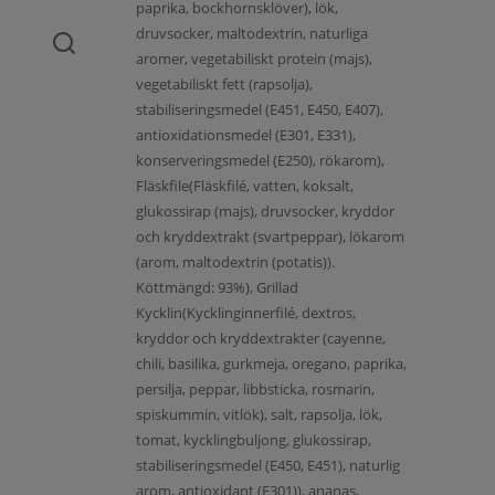
paprika, bockhornsklöver), lök,
druvsocker, maltodextrin, naturliga
aromer, vegetabiliskt protein (majs),
vegetabiliskt fett (rapsolja),
stabiliseringsmedel (E451, E450, E407),
antioxidationsmedel (E301, E331),
konserveringsmedel (E250), rökarom),
Fläskfile(Fläskfilé, vatten, koksalt,
glukossirap (majs), druvsocker, kryddor
och kryddextrakt (svartpeppar), lökarom
(arom, maltodextrin (potatis)).
Köttmängd: 93%), Grillad
Kycklin(Kycklinginnerfilé, dextros,
kryddor och kryddextrakter (cayenne,
chili, basilika, gurkmeja, oregano, paprika,
persilja, peppar, libbsticka, rosmarin,
spiskummin, vitlök), salt, rapsolja, lök,
tomat, kycklingbuljong, glukossirap,
stabiliseringsmedel (E450, E451), naturlig
arom, antioxidant (E301)), ananas,