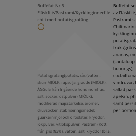
Bufféfat Nr 3
Bufféfat s
Fläskfilé/Pastrami/Kycklinginnerfilé
av Fläskfilé,
chili med potatisgratäng
Pastrami s
Chilimarin
kycklinginne
potatisgra
frukt/gröns
ananas, m
(cantaloup
honungs),
Potatisgratäng(potatis, sås (vatten,
coctailtoma
skumMJÖLK, rapsolja, grädde (MJÖLK),
vindruvor, 
ÄGGula från frigående höns inomhus,
sallad,pass
salt, socker, ostpulver (MJÖLK),
apelsin, ph
modifierad majsstärkelse, aromer,
samt persil
druvsocker, stabiliseringsmedel:
per portion
guarkärnmjöl och difosfater, kryddor,
lökpulver, vitlökspulver, Pastrami(Kött
från gris (83%), vatten, salt, kryddor (bl.a.