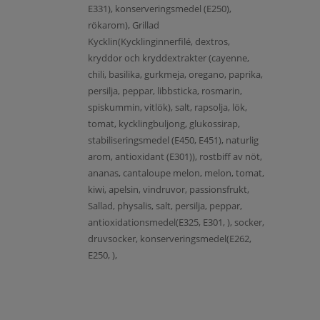
E331), konserveringsmedel (E250),
rökarom), Grillad
Kycklin(Kycklinginnerfilé, dextros,
kryddor och kryddextrakter (cayenne,
chili, basilika, gurkmeja, oregano, paprika,
persilja, peppar, libbsticka, rosmarin,
spiskummin, vitlök), salt, rapsolja, lök,
tomat, kycklingbuljong, glukossirap,
stabiliseringsmedel (E450, E451), naturlig
arom, antioxidant (E301)), rostbiff av nöt,
ananas, cantaloupe melon, melon, tomat,
kiwi, apelsin, vindruvor, passionsfrukt,
Sallad, physalis, salt, persilja, peppar,
antioxidationsmedel(E325, E301, ), socker,
druvsocker, konserveringsmedel(E262,
E250, ),