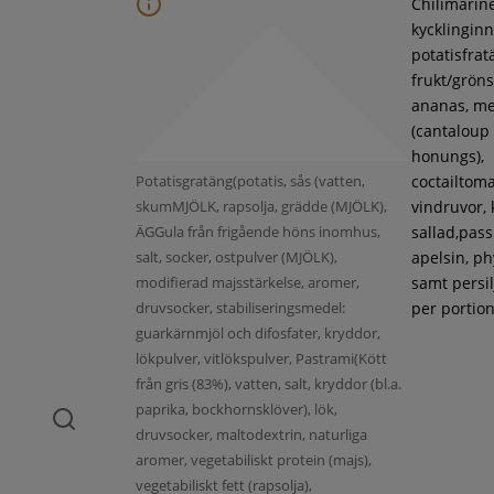
Chilimarin
kycklinginne
potatisfrat
frukt/gröns
ananas, m
(cantaloup
honungs),
Potatisgratäng(potatis, sås (vatten,
coctailtoma
skumMJÖLK, rapsolja, grädde (MJÖLK),
vindruvor, 
ÄGGula från frigående höns inomhus,
sallad,pass
salt, socker, ostpulver (MJÖLK),
apelsin, ph
modifierad majsstärkelse, aromer,
samt persil
druvsocker, stabiliseringsmedel:
per portion
guarkärnmjöl och difosfater, kryddor,
lökpulver, vitlökspulver, Pastrami(Kött
från gris (83%), vatten, salt, kryddor (bl.a.
paprika, bockhornsklöver), lök,
druvsocker, maltodextrin, naturliga
aromer, vegetabiliskt protein (majs),
vegetabiliskt fett (rapsolja),