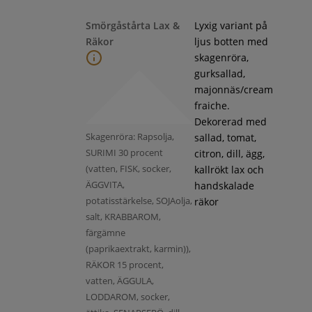
Smörgåstårta Lax &
Lyxig variant på
Räkor
ljus botten med
skagenröra,
gurksallad,
majonnäs/cream
fraiche.
Dekorerad med
Skagenröra: Rapsolja,
sallad, tomat,
SURIMI 30 procent
citron, dill, ägg,
(vatten, FISK, socker,
kallrökt lax och
ÄGGVITA,
handskalade
potatisstärkelse, SOJAolja,
räkor
salt, KRABBAROM,
färgämne
(paprikaextrakt, karmin)),
RÄKOR 15 procent,
vatten, ÄGGULA,
LODDAROM, socker,