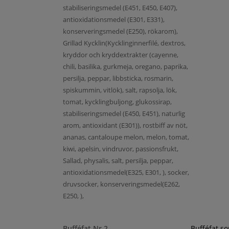
stabiliseringsmedel (E451, E450, E407),
antioxidationsmedel (E301, E331),
konserveringsmedel (E250), rökarom),
Grillad Kycklin(Kycklinginnerfilé, dextros,
kryddor och kryddextrakter (cayenne,
chili, basilika, gurkmeja, oregano, paprika,
persilja, peppar, libbsticka, rosmarin,
spiskummin, vitlök), salt, rapsolja, lök,
tomat, kycklingbuljong, glukossirap,
stabiliseringsmedel (E450, E451), naturlig
arom, antioxidant (E301)), rostbiff av nöt,
ananas, cantaloupe melon, melon, tomat,
kiwi, apelsin, vindruvor, passionsfrukt,
Sallad, physalis, salt, persilja, peppar,
antioxidationsmedel(E325, E301, ), socker,
druvsocker, konserveringsmedel(E262,
E250, ),
Bufféfat Nr 2
Bufféfat s