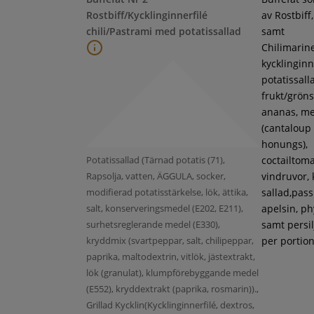
Rostbiff/Kycklinginnerfilé
av Rostbiff
chili/Pastrami med potatissallad
samt
Chilimarin
kycklinginne
potatissall
frukt/gröns
ananas, m
(cantaloup
honungs),
Potatissallad (Tärnad potatis (71),
coctailtoma
Rapsolja, vatten, ÄGGULA, socker,
vindruvor, 
modifierad potatisstärkelse, lök, ättika,
sallad,pass
salt, konserveringsmedel (E202, E211),
apelsin, ph
surhetsreglerande medel (E330),
samt persil
kryddmix (svartpeppar, salt, chilipeppar,
per portion
paprika, maltodextrin, vitlök, jästextrakt,
lök (granulat), klumpförebyggande medel
(E552), kryddextrakt (paprika, rosmarin)).,
Grillad Kycklin(Kycklinginnerfilé, dextros,