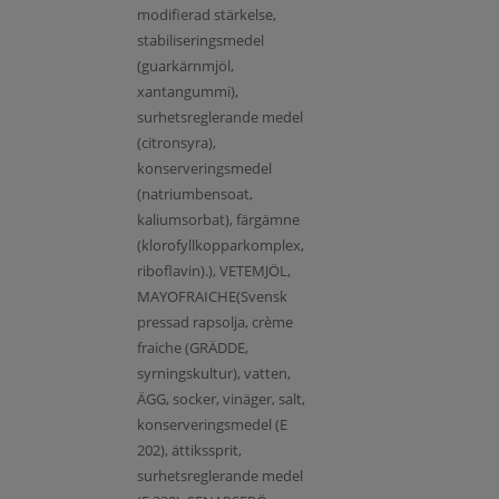
modifierad stärkelse,
stabiliseringsmedel
(guarkärnmjöl,
xantangummi),
surhetsreglerande medel
(citronsyra),
konserveringsmedel
(natriumbensoat,
kaliumsorbat), färgämne
(klorofyllkopparkomplex,
riboflavin).), VETEMJÖL,
MAYOFRAICHE(Svensk
pressad rapsolja, crème
fraiche (GRÄDDE,
syrningskultur), vatten,
ÄGG, socker, vinäger, salt,
konserveringsmedel (E
202), ättikssprit,
surhetsreglerande medel