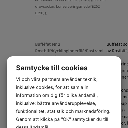
druvsocker, konserveringsmedel(E262,
E250, ),
Bufféfat Nr 2
Bufféfat s
Rostbiff/Kycklinginnerfilé/Pastrami
av Rostbiff
chili med Örtmarinerad Pasta
samt
Chilimarin
Samtycke till cookies
kycklinginne
Örtmarine
Vi och våra partners använder teknik,
pasta,
inklusive cookies, för att samla in
frukt/gröns
information om dig för olika ändamål,
ananas, m
inklusive: bättre användarupplevelse,
(cantaloup
Penne örtmarinerad(Pasta (DURUMVETE,
honungs),
funktionalitet, statistik och marknadsföring.
vatten), marinad (vatten, rapsolja, salt,
coctailtoma
Genom att klicka på "OK" samtycker du till
vitvinsvinäger, äppeljuice, krydda
vindruvor, 
dessa ändamål.