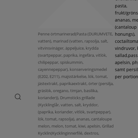
pasta,
frukt/gröns
ananas, m
(cantaloup
Penne örtmarinerad(Pasta (DURUMVETE,
honungs),
vatten), marinad (vatten, rapsolja, salt,
coctailtoma
vitvinsvinäger, äppeljuice, krydda
vindruvor, 
(svartpeppar, paprika, ingefära, vitlök,
sallad,pass
chilipeppar, spiskummin,
apelsin, ph
cayennepeppar), konserveringsmedel
samt persil
(E202, E211), majsstärkelse, lök, tomat,
per portion
jästextrakt, paprikaextrakt, örter (persilja,
gräslök, oregano, timjan, basilika,
koriander)), Drumsticks grillade
(Kycklinglår, vatten, salt, kryddor,
(paprika, koriander, vitlök, svartpeppar),
lök, tomat, rapsolja), ananas, cantaloupe
melon, melon, tomat, kiwi, apelsin, Grillad
Kycklin(Kycklinginnerfilé, dextros,