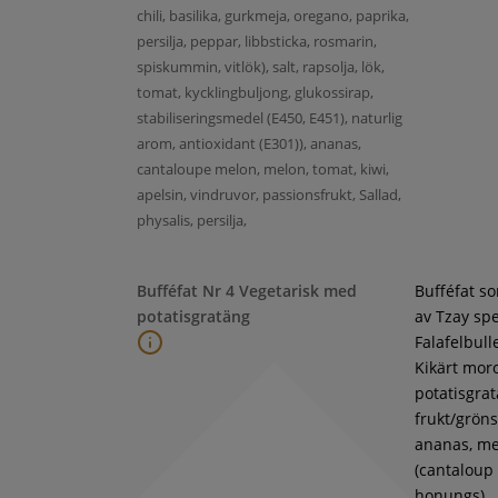
chili, basilika, gurkmeja, oregano, paprika,
persilja, peppar, libbsticka, rosmarin,
spiskummin, vitlök), salt, rapsolja, lök,
tomat, kycklingbuljong, glukossirap,
stabiliseringsmedel (E450, E451), naturlig
arom, antioxidant (E301)), ananas,
cantaloupe melon, melon, tomat, kiwi,
apelsin, vindruvor, passionsfrukt, Sallad,
physalis, persilja,
Bufféfat Nr 4 Vegetarisk med
Bufféfat s
potatisgratäng
av Tzay spe
Falafelbull
Kikärt moro
potatisgra
frukt/gröns
ananas, m
(cantaloup
honungs),