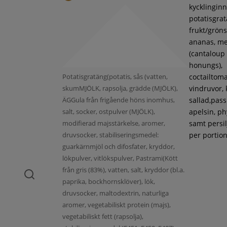
kycklinginne
potatisgra
frukt/gröns
ananas, m
(cantaloup
honungs),
Potatisgratäng(potatis, sås (vatten,
coctailtoma
skumMJÖLK, rapsolja, grädde (MJÖLK),
vindruvor, 
ÄGGula från frigående höns inomhus,
sallad,pass
salt, socker, ostpulver (MJÖLK),
apelsin, ph
modifierad majsstärkelse, aromer,
samt persil
druvsocker, stabiliseringsmedel:
per portion
guarkärnmjöl och difosfater, kryddor,
lökpulver, vitlökspulver, Pastrami(Kött
från gris (83%), vatten, salt, kryddor (bl.a.
paprika, bockhornsklöver), lök,
druvsocker, maltodextrin, naturliga
aromer, vegetabiliskt protein (majs),
vegetabiliskt fett (rapsolja),