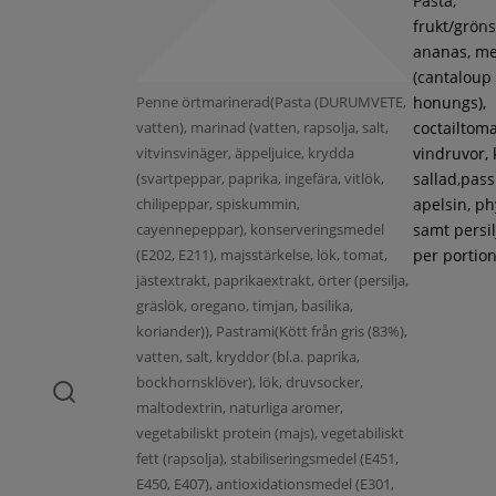
Pasta,
frukt/gröns
ananas, m
(cantaloup
Penne örtmarinerad(Pasta (DURUMVETE,
honungs),
vatten), marinad (vatten, rapsolja, salt,
coctailtoma
vitvinsvinäger, äppeljuice, krydda
vindruvor, 
(svartpeppar, paprika, ingefära, vitlök,
sallad,pass
chilipeppar, spiskummin,
apelsin, ph
cayennepeppar), konserveringsmedel
samt persil
(E202, E211), majsstärkelse, lök, tomat,
per portion
jästextrakt, paprikaextrakt, örter (persilja,
gräslök, oregano, timjan, basilika,
koriander)), Pastrami(Kött från gris (83%),
vatten, salt, kryddor (bl.a. paprika,
bockhornsklöver), lök, druvsocker,
maltodextrin, naturliga aromer,
vegetabiliskt protein (majs), vegetabiliskt
fett (rapsolja), stabiliseringsmedel (E451,
E450, E407), antioxidationsmedel (E301,