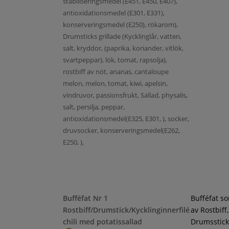
stabiliseringsmedel (E451, E450, E407),
antioxidationsmedel (E301, E331),
konserveringsmedel (E250), rökarom),
Drumsticks grillade (Kycklinglår, vatten,
salt, kryddor, (paprika, koriander, vitlök,
svartpeppar), lök, tomat, rapsolja),
rostbiff av nöt, ananas, cantaloupe
melon, melon, tomat, kiwi, apelsin,
vindruvor, passionsfrukt, Sallad, physalis,
salt, persilja, peppar,
antioxidationsmedel(E325, E301, ), socker,
druvsocker, konserveringsmedel(E262,
E250, ),
Bufféfat Nr 1
Bufféfat s
Rostbiff/Drumstick/Kycklinginnerfilé
av Rostbiff,
chili med potatissallad
Drumsstick