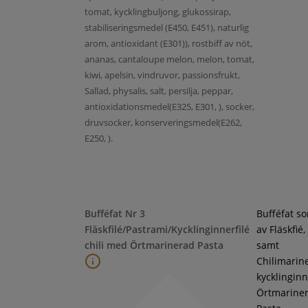
tomat, kycklingbuljong, glukossirap,
stabiliseringsmedel (E450, E451), naturlig
arom, antioxidant (E301)), rostbiff av nöt,
ananas, cantaloupe melon, melon, tomat,
kiwi, apelsin, vindruvor, passionsfrukt,
Sallad, physalis, salt, persilja, peppar,
antioxidationsmedel(E325, E301, ), socker,
druvsocker, konserveringsmedel(E262,
E250, ).
Bufféfat Nr 3
Bufféfat s
Fläskfilé/Pastrami/Kycklinginnerfilé
av Fläskfié
chili med Örtmarinerad Pasta
samt
Chilimarin
kycklinginne
Örtmarine