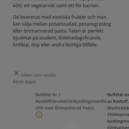
kött, ett vegetariskt samt ett för barnen .
De levereras med exotiska frukter och man
kan välja mellan potatissallad, potatisgratäng
eller örtmarinerad pasta. Faten är perfekt
bjudmat på student, födelsedagsfirande,
bröllop, dop eller andra festliga tillfälle.
Filters
Sort results
Reset
Apply
Bufféfat Nr 1
Bufféfat s
Rostbiff/Drumstick/Kycklinginnerfilé
av Rostbiff,
chili med Örtmarinerad Pasta
Drumsstick
Chilimarin
kycklinginne
Örtmarine