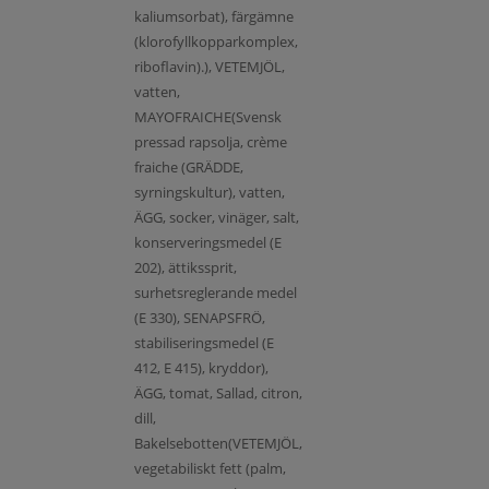
kaliumsorbat), färgämne
(klorofyllkopparkomplex,
riboflavin).), VETEMJÖL,
vatten,
MAYOFRAICHE(Svensk
pressad rapsolja, crème
fraiche (GRÄDDE,
syrningskultur), vatten,
ÄGG, socker, vinäger, salt,
konserveringsmedel (E
202), ättikssprit,
surhetsreglerande medel
(E 330), SENAPSFRÖ,
stabiliseringsmedel (E
412, E 415), kryddor),
ÄGG, tomat, Sallad, citron,
dill,
Bakelsebotten(VETEMJÖL,
vegetabiliskt fett (palm,