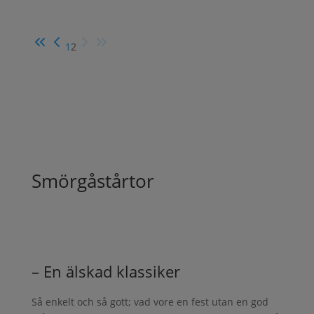
1
2
Smörgåstårtor
– En älskad klassiker
Så enkelt och så gott; vad vore en fest utan en god