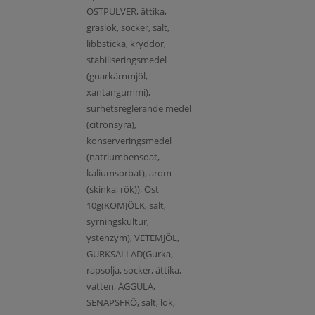
OSTPULVER, ättika,
gräslök, socker, salt,
libbsticka, kryddor,
stabiliseringsmedel
(guarkärnmjöl,
xantangummi),
surhetsreglerande medel
(citronsyra),
konserveringsmedel
(natriumbensoat,
kaliumsorbat), arom
(skinka, rök)), Ost
10g(KOMJÖLK, salt,
syrningskultur,
ystenzym), VETEMJÖL,
GURKSALLAD(Gurka,
rapsolja, socker, ättika,
vatten, ÄGGULA,
SENAPSFRÖ, salt, lök,