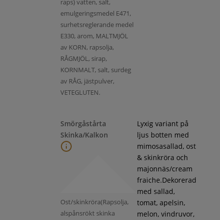
raps) vatten, salt,
emulgeringsmedel E471,
surhetsreglerande medel
E330, arom, MALTMJÖL
av KORN, rapsolja,
RÅGMJÖL, sirap,
KORNMALT, salt, surdeg
av RÅG, jästpulver,
VETEGLUTEN.
Smörgåstårta
Lyxig variant på
Skinka/Kalkon
ljus botten med
mimosasallad, ost
& skinkröra och
majonnäs/cream
fraiche.Dekorerad
med sallad,
Ost/skinkröra(Rapsolja,
tomat, apelsin,
alspånsrökt skinka
melon, vindruvor,