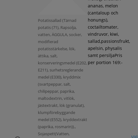
ananas, melon
(cantaloup och
honungs),
Potatissallad (Tärnad
coctailtomater,
potatis (71), Rapsolja,
vindruvor, kiwi,
vatten, ÄGGULA, socker,
sallad,passionsfrukt,
modifierad
apelsin, physalis
potatisstärkelse, lök,
samt persiljaPris
ättika, salt,
per portion 169:-
konserveringsmedel (E202,
E211), surhetsreglerande
medel (E330), kryddmix
(svartpeppar, salt,
chilipeppar, paprika,
maltodextrin, vitlök,
jästextrakt, lök (granulat),
klumpförebyggande
medel (E552), kryddextrakt
(paprika, rosmarin)).,
Sojaspett(Vatten,
Väl