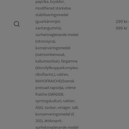
paprika, kryddor,
modifierad stärkelse,
stabiliseringsmedel
(guarkärnmjöl,
299
kr
-
xantangummi),
999
kr
surhetsreglerande medel
(citronsyra),
konserveringsmedel
(natriumbensoat,
kaliumsorbat), färgämne
(klorofyllkopparkomplex,
riboflavin).), vatten,
MAYOFRAICHE(Svensk
pressad rapsolja, crème
fraiche (GRÄDDE,
syrningskultur), vatten,
ÄGG, socker, vinäger, salt,
konserveringsmedel (E
202), ättikssprit,
surhetsreglerande medel