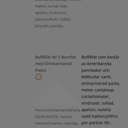
melon, tomat, kiwi,
apelsin, vindruvor,
passionsfrukt, Sallad,
physalis, persilja,
Bufféfat Nr 5 Barnfat
Bufféfat som består
med Örtmarinerad
av Amerikanska
Pasta
pannkakor och
köttbullar samt,
örtmarinerad pasta,
melon cantaloup,
coctailtomater,
vindruvor, sallad,
apelsin, nutella
Penne örtmarinerad(Pasta
samt hallonsyltPris
(DURUMVETE, vatten),
per portion 99:-
marinad (vatten, rapsolja,