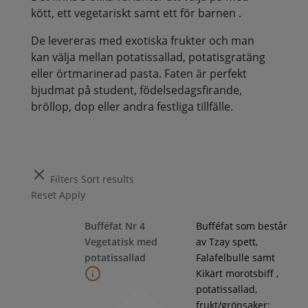
kött, ett vegetariskt samt ett för barnen .
De levereras med exotiska frukter och man
kan välja mellan potatissallad, potatisgratäng
eller örtmarinerad pasta. Faten är perfekt
bjudmat på student, födelsedagsfirande,
bröllop, dop eller andra festliga tillfälle.
Filters
Sort results
Reset
Apply
Bufféfat Nr 4
Bufféfat som består
Vegetatisk med
av Tzay spett,
potatissallad
Falafelbulle samt
Kikärt morotsbiff ,
potatissallad,
frukt/grönsaker: