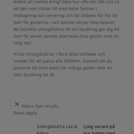
måltid att samlas kring? Men hur ofta blir det inte så
att den som ställer till med kalas fastnar i
matlagning och servering och får alldeles för lite tid
över för gästerna – och kanske missar hela kalaset.
Att beställa smörgåstårta till din bjudning ger dig tid
över för annat, kanske överraska dina gäster med en
rolig lek?
Vi har smörgåstårtor i flera olika storlekar och
smaker för att passa alla tillfällen. Oavsett om du
planerar ett stort event för många gäster eller en
liten bjudning för få.
Filters
Sort results
Reset
Apply
Smörgåstårta Lax &
Lyxig variant på
Räkor
ljus botten med