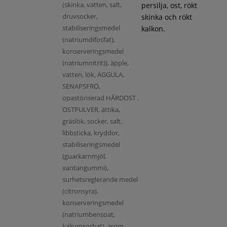
(skinka, vatten, salt,
persilja, ost, rökt
druvsocker,
skinka och rökt
stabiliseringsmedel
kalkon.
(natriumdifosfat),
konserveringsmedel
(natriumnitrit)), äpple,
vatten, lök, ÄGGULA,
SENAPSFRÖ,
opastöriserad HÅRDOST ,
OSTPULVER, ättika,
gräslök, socker, salt,
libbsticka, kryddor,
stabiliseringsmedel
(guarkärnmjöl,
xantangummi),
surhetsreglerande medel
(citronsyra),
konserveringsmedel
(natriumbensoat,
kaliumsorbat), arom