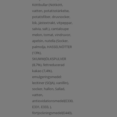
Köttbullar (Nötkött,
vatten, potatisstärkelse,
potatisfiber, druvsocker,
lök, jästextrakt, vitpeppar,
salvia, salt.), cantaloupe
melon, tomat, vindruvor,
apelsin, nutella (Socker,
palmolja, HASSELNÖTTER
(13%),
SKUMMJÖLKSPULVER
(8,7%), fettreducerad
kakao (7,4%),
emulgeringsmedel:
lecitiner (SOJA), vanillin),
socker, hallon, Sallad,
vatten,
antioxidationsmedel(E330,
E331, E333, ),
förtjockningsmedel(E440),