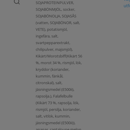
SOJAPROTEINPULVER,
ut
SOJABÖNMJÖL, socker,
SOJABÖNOLJA, SOJASÅS
(vatten, SOJABÖNOR, salt,
VETE), potatismjöl,
ingefära, salt,
svartpepparextrakt,
chilipulver, majsmjöl),
Kikärt/Morotsbiff(Kikärt 56
%, morot 34 %, rismjöl, lök,
kryddor (koriander,
kummin, fänkål,
citronskal), salt,
jäsningsmedel (E500ii),
rapsolja.), Falafelbulle
(Kikärt 73 %, rapsolja, lök,
rismjöl, persilja, koriander,
salt, vitlök, kummin,
jäsningsmedel (E500ii)),
ananas, cantaloupe melon,