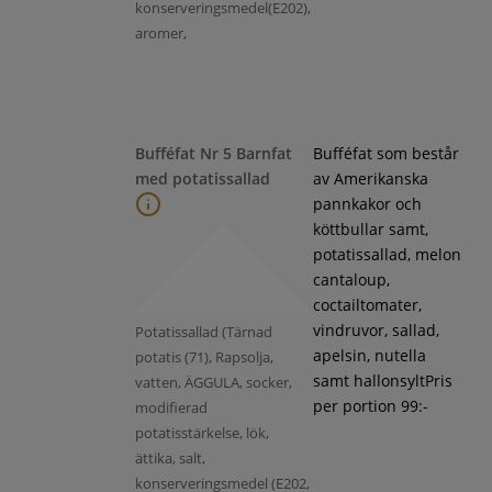
konserveringsmedel(E202),
aromer,
Bufféfat Nr 5 Barnfat
Bufféfat som består
med potatissallad
av Amerikanska
pannkakor och
köttbullar samt,
potatissallad, melon
cantaloup,
coctailtomater,
vindruvor, sallad,
Potatissallad (Tärnad
apelsin, nutella
potatis (71), Rapsolja,
samt hallonsyltPris
vatten, ÄGGULA, socker,
per portion 99:-
modifierad
potatisstärkelse, lök,
ättika, salt,
konserveringsmedel (E202,