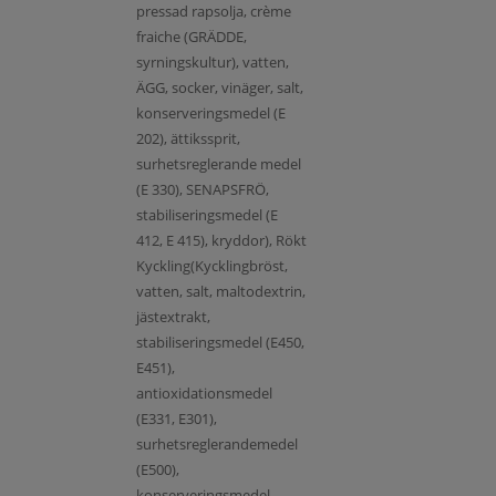
pressad rapsolja, crème
fraiche (GRÄDDE,
syrningskultur), vatten,
ÄGG, socker, vinäger, salt,
konserveringsmedel (E
202), ättikssprit,
surhetsreglerande medel
(E 330), SENAPSFRÖ,
stabiliseringsmedel (E
412, E 415), kryddor), Rökt
Kyckling(Kycklingbröst,
vatten, salt, maltodextrin,
jästextrakt,
stabiliseringsmedel (E450,
E451),
antioxidationsmedel
(E331, E301),
surhetsreglerandemedel
(E500),
konserveringsmedel