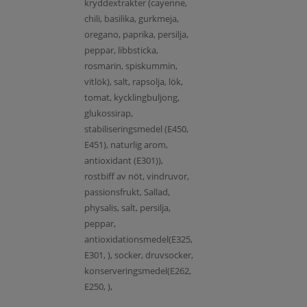
kryddextrakter (cayenne,
chili, basilika, gurkmeja,
oregano, paprika, persilja,
peppar, libbsticka,
rosmarin, spiskummin,
vitlök), salt, rapsolja, lök,
tomat, kycklingbuljong,
glukossirap,
stabiliseringsmedel (E450,
E451), naturlig arom,
antioxidant (E301)),
rostbiff av nöt, vindruvor,
passionsfrukt, Sallad,
physalis, salt, persilja,
peppar,
antioxidationsmedel(E325,
E301, ), socker, druvsocker,
konserveringsmedel(E262,
E250, ),