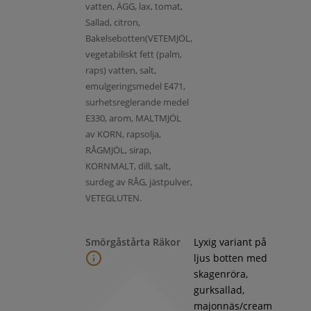
vatten, ÄGG, lax, tomat,
Sallad, citron,
Bakelsebotten(VETEMJÖL,
vegetabiliskt fett (palm,
raps) vatten, salt,
emulgeringsmedel E471,
surhetsreglerande medel
E330, arom, MALTMJÖL
av KORN, rapsolja,
RÅGMJÖL, sirap,
KORNMALT, dill, salt,
surdeg av RÅG, jästpulver,
VETEGLUTEN.
Smörgåstårta Räkor
Lyxig variant på
ljus botten med
skagenröra,
gurksallad,
majonnäs/cream