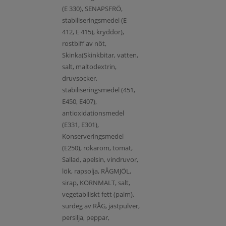
(E 330), SENAPSFRÖ,
stabiliseringsmedel (E
412, E 415), kryddor),
rostbiff av nöt,
Skinka(Skinkbitar, vatten,
salt, maltodextrin,
druvsocker,
stabiliseringsmedel (451,
E450, E407),
antioxidationsmedel
(E331, E301),
Konserveringsmedel
(E250), rökarom, tomat,
Sallad, apelsin, vindruvor,
lök, rapsolja, RÅGMJÖL,
sirap, KORNMALT, salt,
vegetabiliskt fett (palm),
surdeg av RÅG, jästpulver,
persilja, peppar,