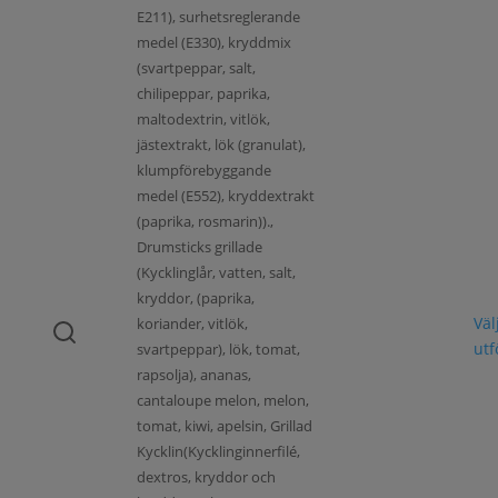
E211), surhetsreglerande
medel (E330), kryddmix
(svartpeppar, salt,
chilipeppar, paprika,
maltodextrin, vitlök,
jästextrakt, lök (granulat),
klumpförebyggande
medel (E552), kryddextrakt
(paprika, rosmarin)).,
Drumsticks grillade
(Kycklinglår, vatten, salt,
kryddor, (paprika,
Väl
koriander, vitlök,
ut
svartpeppar), lök, tomat,
rapsolja), ananas,
cantaloupe melon, melon,
tomat, kiwi, apelsin, Grillad
Kycklin(Kycklinginnerfilé,
dextros, kryddor och