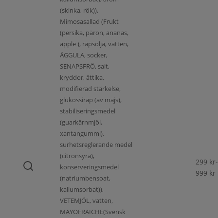
(skinka, rök)),
Mimosasallad (Frukt
(persika, päron, ananas,
äpple ), rapsolja, vatten,
ÄGGULA, socker,
SENAPSFRÖ, salt,
kryddor, ättika,
modifierad stärkelse,
glukossirap (av majs),
stabiliseringsmedel
(guarkärnmjöl,
xantangummi),
surhetsreglerande medel
(citronsyra),
299
kr
-
konserveringsmedel
999
kr
(natriumbensoat,
kaliumsorbat)),
VETEMJÖL, vatten,
MAYOFRAICHE(Svensk