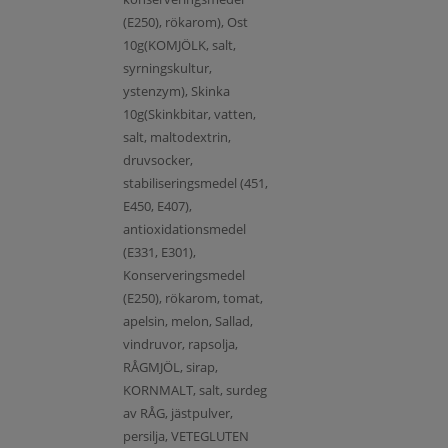
(E250), rökarom), Ost
10g(KOMJÖLK, salt,
syrningskultur,
ystenzym), Skinka
10g(Skinkbitar, vatten,
salt, maltodextrin,
druvsocker,
stabiliseringsmedel (451,
E450, E407),
antioxidationsmedel
(E331, E301),
Konserveringsmedel
(E250), rökarom, tomat,
apelsin, melon, Sallad,
vindruvor, rapsolja,
RÅGMJÖL, sirap,
KORNMALT, salt, surdeg
av RÅG, jästpulver,
persilja, VETEGLUTEN