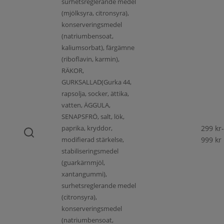
surhetsreglerande medel
(mjölksyra, citronsyra),
konserveringsmedel
(natriumbensoat,
kaliumsorbat), färgämne
(riboflavin, karmin),
RÄKOR,
GURKSALLAD(Gurka 44,
rapsolja, socker, ättika,
vatten, ÄGGULA,
SENAPSFRÖ, salt, lök,
paprika, kryddor,
299
kr
-
modifierad stärkelse,
999
kr
stabiliseringsmedel
(guarkärnmjöl,
xantangummi),
surhetsreglerande medel
(citronsyra),
konserveringsmedel
(natriumbensoat,