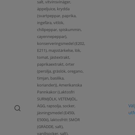
salt, vitvinsvinäger,
äppeljuice, krydda
(svartpeppar, paprika,
ingefära, vitlök,
chilipeppar, spiskummin,
cayennepeppar),
konserveringsmedel (E202,
E211), majsstärkelse, lök,
tomat, jästextrakt,
paprikaextrakt, örter
(persilja, gräslök, oregano,
timjan, basilika,
koriander)), Amerikanska
Pannkakor (Laktosfri
SURMJÖLK, VETEMJÖL,
Väl
ÄGG, rapsolja, socker,
ut
jäsningsmedel (E450i,
E500ii), laktosfritt SMÖR
(GRÄDDE, salt),
vaniljsocker, salt),