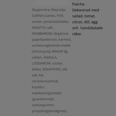
fraiche.
Skagenröra: (Rapsolja,
Dekorerad med
SURIMI (vatten, FISK,
sallad, tomat,
socker, potatisstärkelse,
citron, dill, ägg
ÄGGVITA, salt,
och handskalade
KRABBAROM, färgämne
räkor.
(paprikaolerosin, karmin),
surhetsreglerande medel
(citronsyra)), RÄKOR 9g,
vatten, ÄGGULA,
LODDAROM, socker,
ättika, SENAPSFRÖ, dill,
salt, lök,
citronkoncentrat,
kryddor,
stabiliseringsmedel
(guarkärnmjöl,
xantangummi,
propylenglykolalginat),