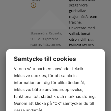
skagenröra,
gurksallad,
majonnäs/cream
fraiche.
Dekorerad med
Skagenröra: Rapsolja,
sallad, tomat,
SURIMI 30 procent
citron, dill, ägg,
(vatten, FISK, socker,
kallrökt lax och
ÄGGVITA,
handskalade
potatisstärkelse, SOJAolja,
räkor
Samtycke till cookies
salt, KRABBAROM,
färgämne
Vi och våra partners använder teknik,
(paprikaextrakt, karmin)),
inklusive cookies, för att samla in
RÄKOR 15 procent,
information om dig för olika ändamål,
vatten, ÄGGULA,
inklusive: bättre användarupplevelse,
LODDAROM, socker,
ättika, SENAPSFRÖ, dill,
funktionalitet, statistik och marknadsföring.
salt, lök,
Genom att klicka på "OK" samtycker du till
citronkoncentrat,
dessa ändamål.