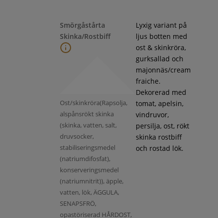
Smörgåstårta
Lyxig variant på
Skinka/Rostbiff
ljus botten med
ost & skinkröra,
gurksallad och
majonnäs/cream
fraiche.
Dekorerad med
Ost/skinkröra(Rapsolja,
tomat, apelsin,
alspånsrökt skinka
vindruvor,
(skinka, vatten, salt,
persilja, ost, rökt
druvsocker,
skinka rostbiff
stabiliseringsmedel
och rostad lök.
(natriumdifosfat),
konserveringsmedel
(natriumnitrit)), äpple,
vatten, lök, ÄGGULA,
SENAPSFRÖ,
opastöriserad HÅRDOST,