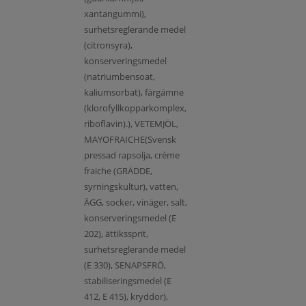
xantangummi),
surhetsreglerande medel
(citronsyra),
konserveringsmedel
(natriumbensoat,
kaliumsorbat), färgämne
(klorofyllkopparkomplex,
riboflavin).), VETEMJÖL,
MAYOFRAICHE(Svensk
pressad rapsolja, crème
fraiche (GRÄDDE,
syrningskultur), vatten,
ÄGG, socker, vinäger, salt,
konserveringsmedel (E
202), ättikssprit,
surhetsreglerande medel
(E 330), SENAPSFRÖ,
stabiliseringsmedel (E
412, E 415), kryddor),