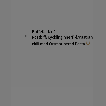
av 
Pas
Chi
kyc
Ör
pas
Bufféfat Nr 2
fru
Rostbiff/Kycklinginnerfilé/Pastrami
ana
(ca
chili med Örtmarinerad Pasta
hon
coc
vin
sal
ape
sam
per
Buf
av 
sam