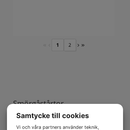
vin
sal
ape
sam
per
1
2
Smörgåstårtor
Samtycke till cookies
Vi och våra partners använder teknik,