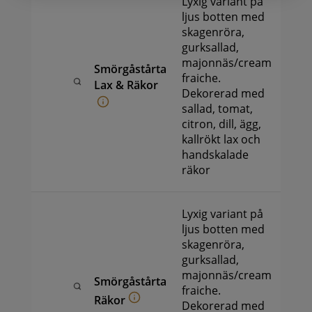
Lyxig variant på
ljus botten med
skagenröra,
gurksallad,
majonnäs/cream
329
k
Smörgåstårta
fraiche.
-
Lax & Räkor
1
Dekorerad med
049
k
sallad, tomat,
citron, dill, ägg,
kallrökt lax och
handskalade
räkor
Lyxig variant på
ljus botten med
skagenröra,
gurksallad,
majonnäs/cream
299
k
Smörgåstårta
-
fraiche.
Räkor
999
k
Dekorerad med