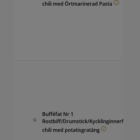
(ca
chili med Örtmarinerad Pasta
hon
coc
vin
sal
ape
sam
per
Buf
av 
Dru
Chi
kyc
pot
fru
Bufféfat Nr 1
ana
Rostbiff/Drumstick/Kycklinginnerfilé
(ca
chili med potatisgratäng
hon
coc