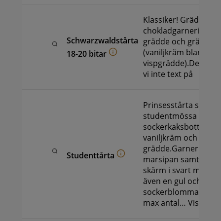
Klassiker! Grädde oc
chokladgarnering, n
Schwarzwaldstårta
grädde och gräddkr
(vaniljkräm blandat
18-20 bitar
vispgrädde).Denna tå
vi inte text på
Prinsesstårta som e
studentmössa med
sockerkaksbotten, ha
vaniljkräm och
grädde.Garnering: Na
Studenttårta
marsipan samt brätt
skärm i svart marsipa
även en gul och blå
sockerblomma.Text p
max antal…
Visa mer 