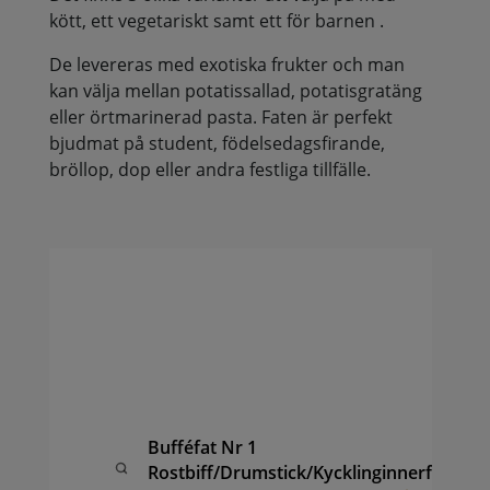
kött, ett vegetariskt samt ett för barnen .
De levereras med exotiska frukter och man
kan välja mellan potatissallad, potatisgratäng
eller örtmarinerad pasta. Faten är perfekt
bjudmat på student, födelsedagsfirande,
bröllop, dop eller andra festliga tillfälle.
Buf
av 
Dru
Chi
kyc
Ör
pas
Bufféfat Nr 1
fru
Rostbiff/Drumstick/Kycklinginnerfilé
ana