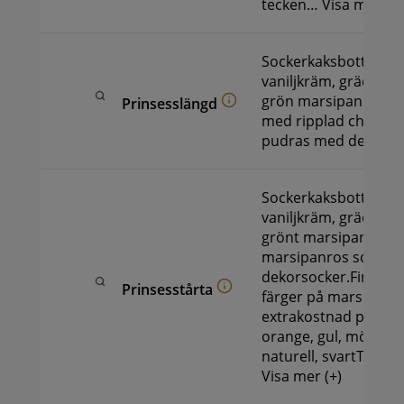
tecken…
Visa mer (+)
Sockerkaksbotten, ha
vaniljkräm, grädde.G
grön marsipan som 
Prinsesslängd
med ripplad choklad
pudras med dekorso
Sockerkaksbotten, ha
vaniljkräm, grädde. 
grönt marsipantäcke
marsipanros som p
dekorsocker.Finnas f
Prinsesstårta
färger på marsipan 
extrakostnad på 50 k
orange, gul, mörkblå,
naturell, svartText p
Visa mer (+)