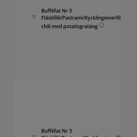
pot
fru
Bufféfat Nr 3
ana
Fläskfilé/Pastrami/Kycklinginnerfilé
(ca
chili med potatisgratäng
hon
coc
vin
sal
ape
sam
per
Buf
av F
Pas
Chi
kyc
pot
fru
Bufféfat Nr 3
ana