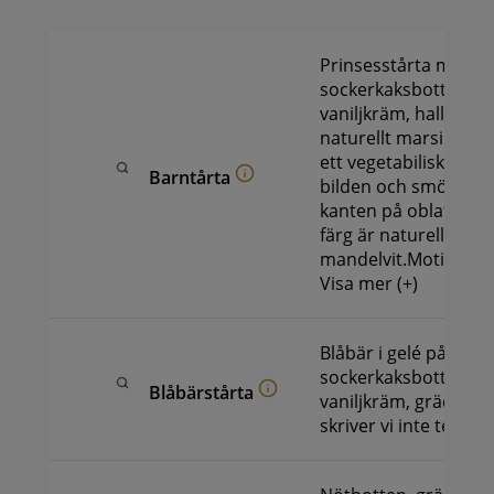
Prinsesstårta med
sockerkaksbotten, g
vaniljkräm, hallonsyl
naturellt marsipant
ett vegetabiliskt obl
Barntårta
bilden och smörkräm
kanten på oblatetMa
färg är naturell alltså
mandelvit.Motiv enl
Visa mer (+)
Blåbär i gelé på topp
sockerkaksbotten, ha
Blåbärstårta
vaniljkräm, gräddeD
skriver vi inte text på