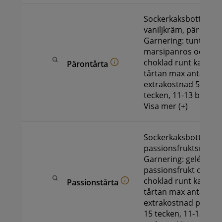
Sockerkaksbotten, ha
vaniljkräm, päronmo
Garnering: tunt lager
marsipanros och kr
choklad runt kanten.
Pärontårta
tårtan max antal tec
extrakostnad 50 kr: 5
tecken, 11-13 bitar 
Visa mer (+)
Sockerkaksbotten, va
passionsfruktsmouss
Garnering: gelétäck
passionsfrukt och k
choklad runt kanten.
Passionstårta
tårtan max antal tec
extrakostnad på 50 kr
15 tecken, 11-13 bita