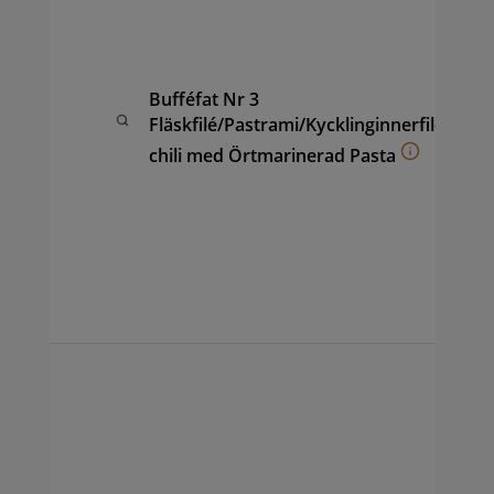
kyc
Ör
Pas
fru
Bufféfat Nr 3
ana
Fläskfilé/Pastrami/Kycklinginnerfilé
(ca
chili med Örtmarinerad Pasta
hon
coc
vin
sal
ape
sam
per
Buf
av F
Pas
Chi
kyc