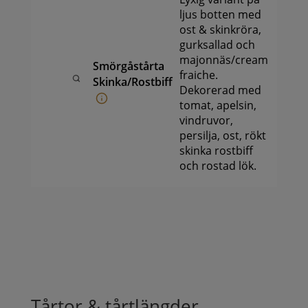
ljus botten med
ost & skinkröra,
gurksallad och
majonnäs/cream
Smörgåstårta
299
k
fraiche.
-
Skinka/Rostbiff
Dekorerad med
999
k
tomat, apelsin,
vindruvor,
persilja, ost, rökt
skinka rostbiff
och rostad lök.
Tårtor & tårtlängder