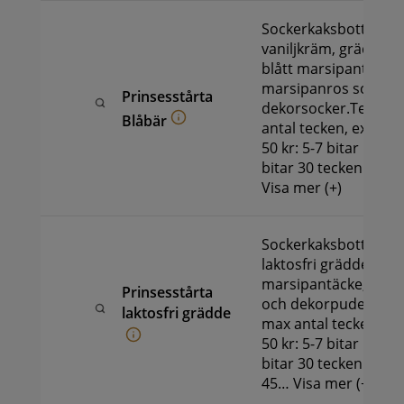
Sockerkaksbotten, bl
vaniljkräm, grädde. 
blått marsipantäcke,
marsipanros som p
Prinsesstårta
dekorsocker.Text på
Blåbär
antal tecken, extrak
50 kr: 5-7 bitar 15 te
bitar 30 tecken och…
Visa mer (+)
Sockerkaksbotten, ha
laktosfri grädde. Gar
marsipantäcke, mar
Prinsesstårta
och dekorpuder.Text
laktosfri grädde
max antal tecken, ex
50 kr: 5-7 bitar 15 te
bitar 30 tecken och 1
45…
Visa mer (+)