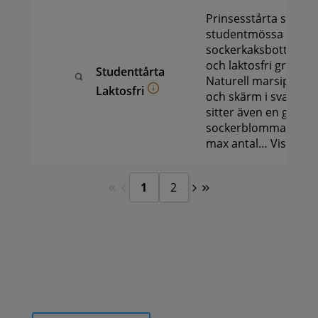
Prinsesstårta som e
studentmössa med
sockerkaksbotten, ha
och laktosfri grädde
Studenttårta
Naturell marsipan s
Laktosfri
och skärm i svart ma
sitter även en gul oc
sockerblomma.Text p
max antal…
Visa mer 
1
2