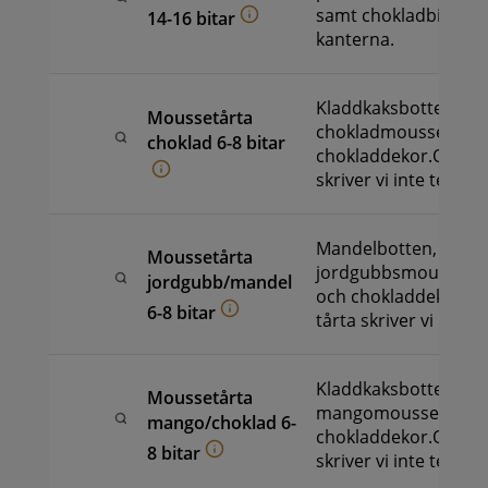
samt chokladbitar ru
14-16 bitar
kanterna.
Kladdkaksbotten,
Moussetårta
chokladmousse sam
choklad 6-8 bitar
chokladdekor.OBS! D
skriver vi inte text på
Mandelbotten,
Moussetårta
jordgubbsmousse, g
jordgubb/mandel
och chokladdekorOB
6-8 bitar
tårta skriver vi inte t
Kladdkaksbotten,
Moussetårta
mangomousse, gelés
mango/choklad 6-
chokladdekor.OBS! D
8 bitar
skriver vi inte text på