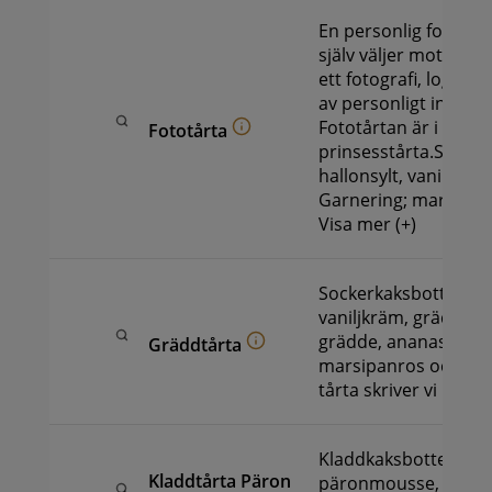
En personlig fototår
själv väljer motiv, de
ett fotografi, logga e
av personligt intress
Fototårtan är i grun
Fototårta
prinsesstårta.Socker
hallonsylt, vaniljkrä
Garnering; marsipa
Visa mer (+)
Sockerkaksbotten, ha
vaniljkräm, grädde. 
grädde, ananas, man
Gräddtårta
marsipanros och ch
tårta skriver vi inte t
Kladdkaksbotten,
Kladdtårta Päron
päronmousse, mars