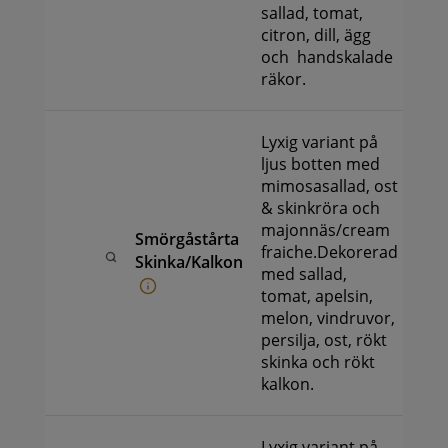
sallad, tomat,
citron, dill, ägg
och handskalade
räkor.
Lyxig variant på
ljus botten med
mimosasallad, ost
& skinkröra och
majonnäs/cream
Smörgåstårta
299
k
fraiche.Dekorerad
-
Skinka/Kalkon
med sallad,
999
k
tomat, apelsin,
melon, vindruvor,
persilja, ost, rökt
skinka och rökt
kalkon.
Lyxig variant på