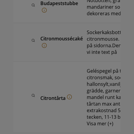
Nötbotten, grädde o
Budapeststubbe
mandariner som rull
dekoreras med rippl
Sockerkaksbotten,
Citronmoussécaké
citronmousse. Garne
på sidorna.Denna tår
vi inte text på
Geléspegel på toppe
citronsmak, sockerk
hallonsylt,vaniljkräm
grädde, garnerad me
mandel runt kantenT
Citrontårta
tårtan max antal tec
extrakostnad 50 kr: 5
tecken, 11-13 bitar…
Visa mer (+)