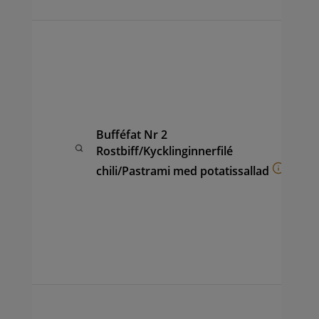
Buf
av 
sam
kyc
pot
fru
Bufféfat Nr 2
ana
Rostbiff/Kycklinginnerfilé
(ca
hon
chili/Pastrami med potatissallad
coc
vin
sal
ape
sam
per
Buf